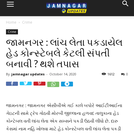
Home
Crime
Crime
જામનગર : લાંચ લેતા પકડાયેલ
હેડ કોન્સ્ટેબલે કેટલી સંપતી
બનાવી ? થશે તપાસ
By
jamnagar updates
-
October 14, 2020
1612
0
જામનગર : જામનગર એસીબીએ ગઈ કાલે બપોરે આઈટીઆઈના
ગેઇટની સામે ટ્રેપ ગોઠવી મોરબી જીલ્લાના હળવદ તાલુકાના હેડ
કોન્ટેબલ વતી લાંચ લેતા એક સખ્સને પકડી ઉઠવી લીધો છે. દારુ
કેસમાં નામ નહિ ખોલવા માટે હેડ કોન્સ્ટેબલ વતી લાંચ લેતા પકડી