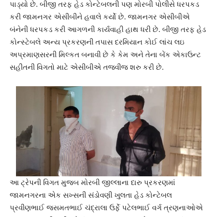
પાડ્યો છે. બીજી તરફ હેડ કોન્ટેબલની પણ મોરબી પોલીસે ધરપકડ
કરી જામનગર એસીબીને હવાલે કર્યો છે. જામનગર એસીબીએ
બંનેની ધરપકડ કરી આગળની કાર્યવાહી હાથ ધરી છે. બીજી તરફ હેડ
કોન્સ્ટેબલે અન્ય પ્રકરણની તપાસ દરમિયાન કોઈ લાંચ લઇ
અપ્રમાણસરની મિલ્કત બનાવી છે કે કેમ અને તેના બેંક એકાઉન્ટ
સહીતની વિગતો માટે એસીબીએ તજવીજ શરુ કરી છે.
આ ટ્રેપની વિગત મુજબ મોરબી જીલ્લાના દારુ પ્રકરણમાં
જામનગરના એક સખ્સની સંડોવણી ખુલતા હેડ કોન્ટેબલ
પ્રવીણભાઈ જસમતભાઈ ચંદ્રાલા ઉર્ફે પટેલભાઈ વર્ગ ત્રણનાઓએ