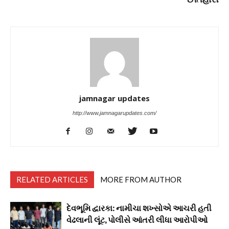
jamnagar updates
http://www.jamnagarupdates.com/
RELATED ARTICLES
MORE FROM AUTHOR
દેવભૂમિ દ્વારકા: નામીચા શખ્સોએ આચરી હતી
વેઢલાની લૂંટ, પોલીસે આંતરી લીધા આરોપીઓ