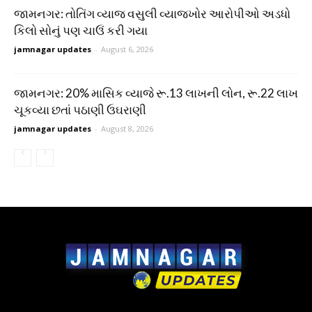
જામનગર: તોતિંગ વ્યાજ વસુલી વ્યાજખોર આરોપીઓ અડધો
કિલો સોનું પણ ચાઉં કરી ગયા
jamnagar updates
-
August 6, 2026
જામનગર: 20% માસિક વ્યાજે રૂ.13 લાખની લોન, રૂ.22 લાખ
ચૂકવ્યા છતાં પઠાણી ઉઘરાણી
jamnagar updates
-
August 8, 2026