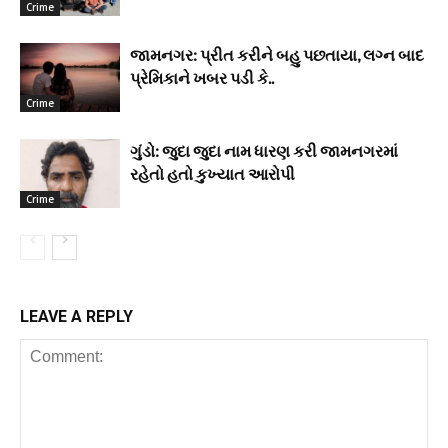
Crime
જામનગર: પ્રીત કરીને બહુ પછતાયા, લગ્ન બાદ
પ્રેમિકાને ખબર પડી કે..
Crime
ગુંડો: જુદા જુદા નામ ધારણ કરી જામનગરમાં
રહેતો હતો કુખ્યાત આરોપી
Crime
LEAVE A REPLY