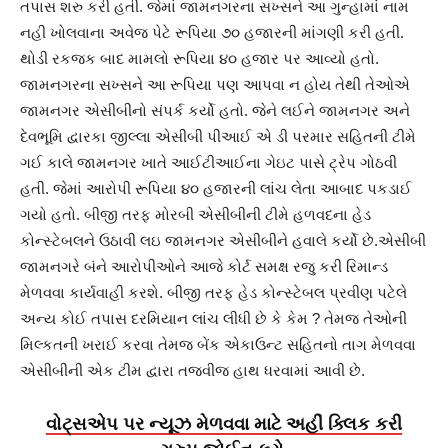
તપાસ શરુ કરી હતી. જેમાં જામનગરના સખ્સને આ ગુન્હામાં નામ
નહી ખોલવાના અવેજ પેટે રૂપિયા ૭૦ હજારની માંગણી કરી હતી.
થોડી રકજક બાદ મામલો રૂપિયા ૪૦ હજાર પર આવ્યો હતો.
જામનગરના સખ્સને આ રૂપિયા પણ આપવા ન હોય તેથી તેઓએ
જામનગર એસીબીનો સંપર્ક કર્યો હતો. જેને લઈને જામનગર અને
દેવભૂમિ દ્વારકા જીલ્લા એસીબી પીઆઈ એ ડી પરમાર સહિતની ટીમે
ગઈ કાલે જામનગર ખાતે આઈટીઆઈના ગેઇટ પાસે ટ્રેપ ગોઠવી
હતી. જેમાં આરોપી રૂપિયા ૪૦ હજારની લાંચ લેતા આબાદ પકડાઈ
ગયો હતો. બીજી તરફ મોરબી એસીબીની ટીમે હળવદના હેડ
કોન્સ્ટેબલને ઉઠાવી લઇ જામનગર એસીબીને હવાલે કર્યો છે.એસીબી
જામનગરે બંને આરોપીઓને આજે કોર્ટ સમક્ષ રજુ કરી રિમાન્ડ
મેળવવા કાર્યવાહી કરશે. બીજી તરફ હેડ કોન્સ્ટેબલ પ્રવીણ પટેલે
અન્ય કોઈ તપાસ દરમિયાન લાંચ લીધી છે કે કેમ ? તેમજ તેઓની
મિલ્કતની ખરાઈ કરવા તેમજ બેંક એકાઉન્ટ સહિતનો તાગ મેળવવા
એસીબીની એક ટીમ દ્વારા તજવીજ હાથ ધરવામાં આવી છે.
વોટ્સએપ પર ન્યૂઝ મેળવવા માટે અહીં ક્લિક કરી