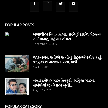
POPULAR POSTS
ખંભાલીયા વિધાનસભા: હાઈપ્રોફાઈલ બેઠકના
ગામેગામનું વિહંગાવલોકન
December 12, 2022
જામનગર: પતીએ પત્નીનું વોટ્સએપ ચેક કર્યું,
પરપુરુષના મેસેજ વાંચ્યા, પછી…
April 10, 2023
બરડા ટ્રીપલ મર્ડર મિસ્ટ્રી : મહિલા ગાર્ડના
સબંધોમાં જ ખેલાયો ખૂની...
August 17, 2020
POPULAR CATEGORY