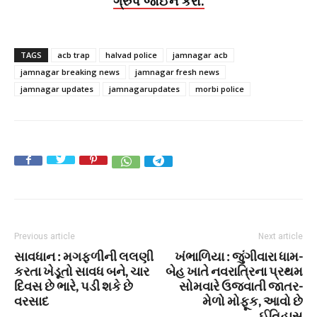
ગ્રુપ જોઈન કરો.
TAGS
acb trap
halvad police
jamnagar acb
jamnagar breaking news
jamnagar fresh news
jamnagar updates
jamnagarupdates
morbi police
Previous article
Next article
સાવધાન : મગફળીની લલણી
ખંભાળિયા : જુંગીવારા ધામ-
કરતા ખેડૂતો સાવધ બને, ચાર
બેહ ખાતે નવરાત્રિના પ્રથમ
દિવસ છે ભારે, પડી શકે છે
સોમવારે ઉજવાતી જાતર-
વરસાદ
મેળો મોફૂક, આવો છે
ઈતિહાસ