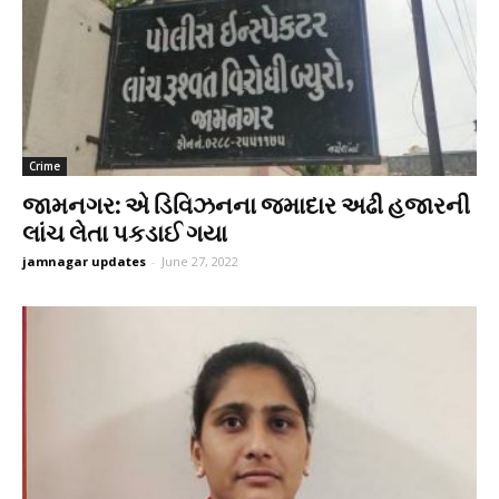
Crime
જામનગર: એ ડિવિઝનના જમાદાર અઢી હજારની
લાંચ લેતા પકડાઈ ગયા
jamnagar updates
-
June 27, 2022