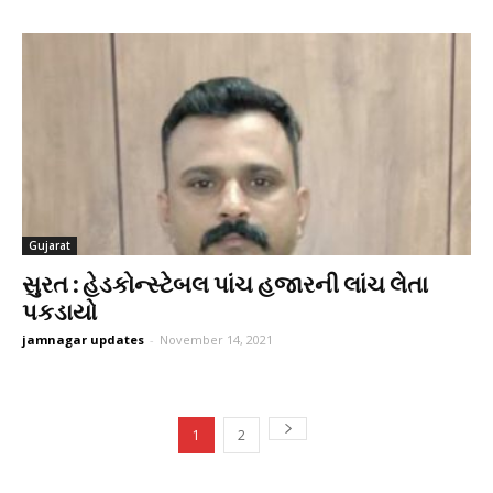
Gujarat
સુરત : હેડકોન્સ્ટેબલ પાંચ હજારની લાંચ લેતા
પકડાયો
jamnagar updates
-
November 14, 2021
1
2