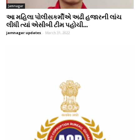
Jamnagar
આ મહિલા પોલીસકર્મીએ અઢી હજારની લાંચ
લીધી ત્યાં એસીબી ટીમ પહોચી...
jamnagar updates
-
March 31, 2022