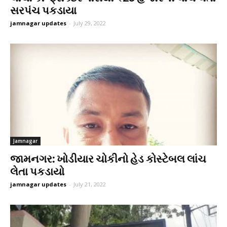
સરપંચ પકડાયા
jamnagar updates
-
July 29, 2022
Jamnagar
જામનગર: ખોડીયાર ચોકીનો હેડ કોસ્ટેબલ લાંચ
લેતા પકડાયો
jamnagar updates
-
July 21, 2022