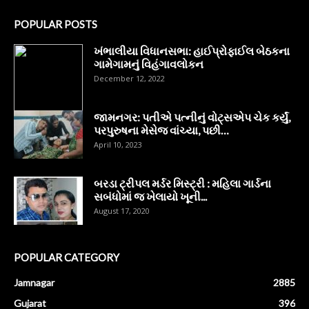
POPULAR POSTS
ખંભાલીયા વિધાનસભા: હાઈપ્રોફાઈલ બેઠકના
ગામેગામનું વિહંગાવલોકન
December 12, 2022
જામનગર: પતીએ પત્નીનું વોટ્સએપ ચેક કર્યું,
પરપુરુષના મેસેજ વાંચ્યા, પછી…
April 10, 2023
બરડા ટ્રીપલ મર્ડર મિસ્ટ્રી : મહિલા ગાર્ડના
સબંધોમાં જ ખેલાયો ખૂની...
August 17, 2020
POPULAR CATEGORY
Jamnagar
2885
Gujarat
396