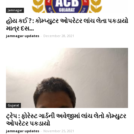
Jamnagar
હોય કઈ ? : કોમ્પ્યુટર ઓપરેટર લાંચ લેતા પકડાયો
માત્ર દસ...
jamnagar updates
-
December 28, 2021
Gujarat
ટ્રેપ : ફોરેસ્ટ ગાર્ડની અવેજીમાં લાંચ લેતો કોમ્યુટર
ઓપરેટર પકડાયો
jamnagar updates
-
November 25, 2021