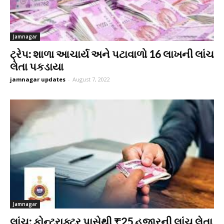
Jamnagar
ટ્રેપ: શાળા આચાર્ય અને પટાવાળો 16 લાખની લાંચ
લેતા પકડાયા
jamnagar updates
-
August 7, 2022
Jamnagar
લાંચ: કોન્ટ્રાક્ટર પાસેથી ₹25 હજારની લાંચ લેતા