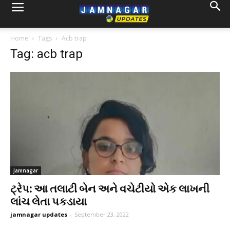
Home
Tags
Acb trap
Tag: acb trap
Jamnagar
ટ્રેપ: આ તલાટી બેન અને વચેટીયો એક લાખની
લાંચ લેતા પકડાયા
jamnagar updates
-
September 23, 2022