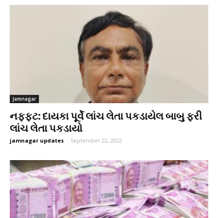
Jamnagar
નફ્ફટ: દાયકા પૂર્વે લાંચ લેતા પકડાયેલ બાબુ ફરી
લાંચ લેતા પકડાયો
jamnagar updates
-
September 22, 2022