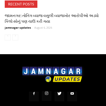
RECENT POSTS
જામનગર: તોતિંગ વ્યાજ વસુલી વ્યાજખોર આરોપીઓ અડધો
કિલો સોનું પણ ચાઉં કરી ગયા
jamnagar updates
-
August 6, 2026