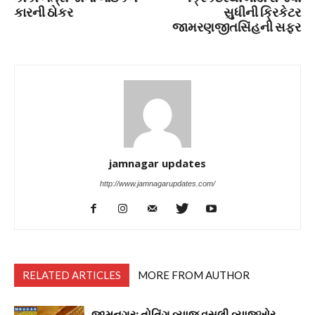
કારની ઠોકર
સુધીની ક્રિકેટર
જામરણજીતસિંહની સફર
jamnagar updates
http://www.jamnagarupdates.com/
RELATED ARTICLES
MORE FROM AUTHOR
જામનગર: તોતિંગ વ્યાજ વસુલી વ્યાજખોર