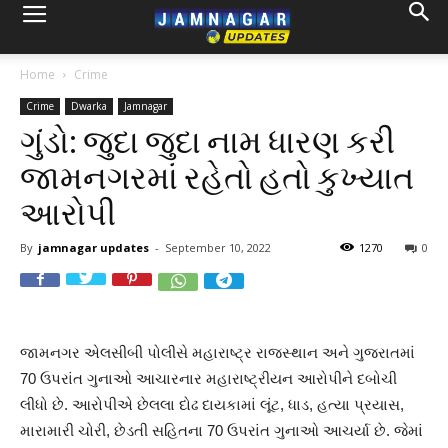
Home
Crime
Crime
Dwarka
Jamnagar
ગુંડો: જુદા જુદા નામ ધારણ કરી
જામનગરમાં રહેતો હતો કુખ્યાત
આરોપી
By
jamnagar updates
-
September 10, 2022
1270
0
જામનગર એલસીબી પોલીસે મહારાષ્ટ્ર રાજસ્થાન અને ગુજરાતમાં
70 ઉપરાંત ગુનાઓ આચારનાર મહારાષ્ટ્રીયન આરોપીને દબોચી
લીધો છે. આરોપીએ છેલલા દોઢ દાયકામાં લૂંટ, ધાડ, હત્યા પ્રયાસ,
મારામારી ચોરી, છેડતી સહિતના 70 ઉપરાંત ગુનાઓ આચર્યા છે. જેમાં