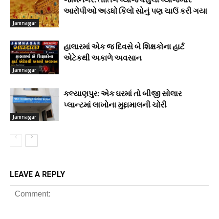
આરોપીઓ અડધો કિલો સોનું પણ ચાઉં કરી ગયા
Jamnagar
હાલારમાં એક જ દિવસે બે શિક્ષકોના હાર્ટ
એટેકથી અકાળે અવસાન
Jamnagar
કલ્યાણપુર: એક ઘરમાં તો બીજી સોલાર
પ્લાન્ટમાં લાખોના મુદ્દામાલની ચોરી
Jamnagar
LEAVE A REPLY