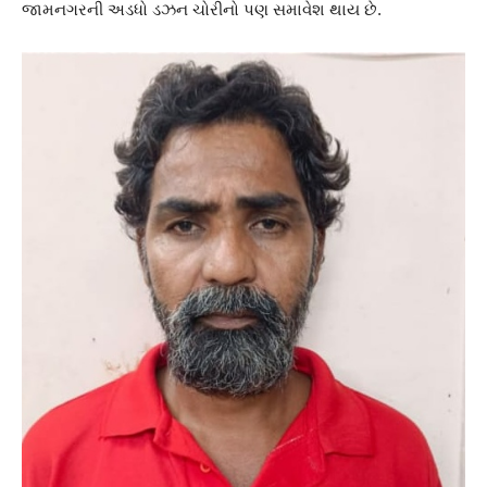
જામનગરની અડધો ડઝન ચોરીનો પણ સમાવેશ થાય છે.