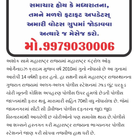
અશોક સામે મહારાષ્ટ્ર રાજ્યમાં મહારાષ્ટ્ર કંટ્રોલ ઓફ
ઓર્ગેનાઇઝ ક્રાઇમ મુજબ વર્ષ 2010માં ગુનો નોંધાયો છે આ ગુનામાં
આરોપી 14 વર્ષથી ફરાર હતો. હા સક્ષની સામે મહારાષ્ટ્ર રાજસ્થાનના
ગુજરાત રાજ્યમાં અલગ-અલગ પોલીસ સ્ટેશનમાં ઝાડ લૂંટ ઘરફૂડ
ચોરી ખૂનની કોશિશ અપહરણ પોલીસ ઉપર હુમલો છેડતી પોલીસ
જાપ્તમાંથી ફરાર થવું, મારામારી સહિત 70થી વધુ નોંધાયેલા છે. જેમાં
જામનગરમાં સીટી સી ડીવીજન પોલીસ દફતરના જુદા જુદા
વિસ્તારમાંથી આચરેલી છ ચોરીઓનો પણ સમાવેશ થાય છે.પોલીસે
આ શખ્સને હસ્તગત કરી મહારાષ્ટ્ર રાજ્યના ભાગ્યનગર પોલીસ
સ્ટેશનને જાણ કરી સોપવા તજવીજ હાથ ધરી છે.