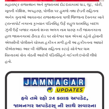
મહારાષ્ટ્ર રાજસ્થાન અને ગુજરાતમાં દોઢ દાયકામાં ધાડ, લૂંટ, ચોરી,
ખૂનની કોશિશ, અપહરણ, પોલીસ પર હુમલો તથા છેડતી સહિતના
અનેક ગુનાઓ આચરનાર રાજસ્થાનના પાલી જિલ્લાના દેવનગર ખાતે
ટ્રાન્સપોર્ટ નગરના કુખ્યાત પંડિતસિંહ ઉર્ફે રાહુલ ધરમસિંહ બાદલ
ઝુંગી ઉર્ફે બજાર નામનો શખ્સ અલગ નામ ધારણ કરી જામનગરના
હાલ જામનગરમાં ઢીંચડા રોડ પર યોગેશ્વર ધામ એકમાં રહેતો હોવાની
એલસીબી પોલીસને ચોક્કસ હકીકત મળી હતી આ હકીકતના આધારે
પીએસઆઇ આર બી ગોજિયા સહિતના સ્ટાફે યોગેશ્વર ધામ
વિસ્તારમાં વોચ ગોઠવી આરોપી પંડિતસિંહને ગઈકાલે દબોચી લીધો
હતો.