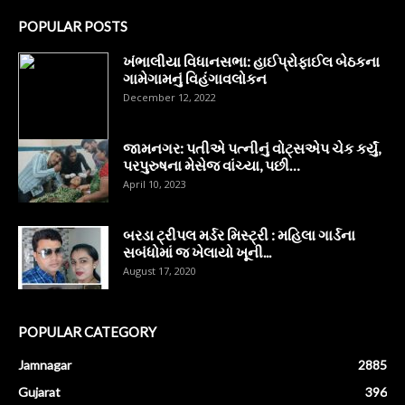
POPULAR POSTS
ખંભાલીયા વિધાનસભા: હાઈપ્રોફાઈલ બેઠકના
ગામેગામનું વિહંગાવલોકન
December 12, 2022
જામનગર: પતીએ પત્નીનું વોટ્સએપ ચેક કર્યું,
પરપુરુષના મેસેજ વાંચ્યા, પછી…
April 10, 2023
બરડા ટ્રીપલ મર્ડર મિસ્ટ્રી : મહિલા ગાર્ડના
સબંધોમાં જ ખેલાયો ખૂની...
August 17, 2020
POPULAR CATEGORY
Jamnagar
2885
Gujarat
396