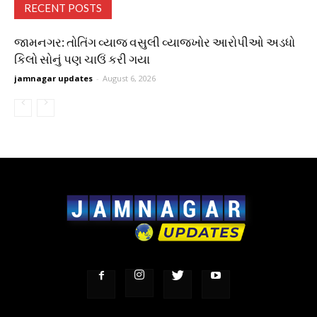
RECENT POSTS
જામનગર: તોતિંગ વ્યાજ વસુલી વ્યાજખોર આરોપીઓ અડધો
કિલો સોનું પણ ચાઉં કરી ગયા
jamnagar updates
-
August 6, 2026