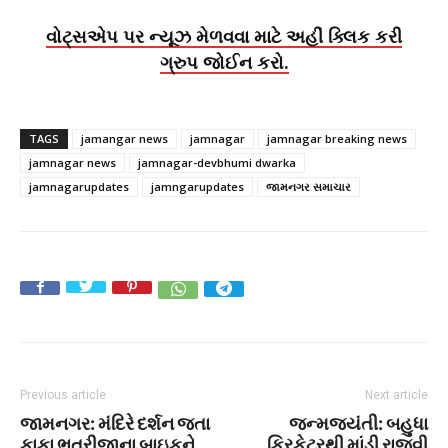
વોટ્સએપ પર ન્યૂઝ મેળવવા માટે અહીં ક્લિક કરી
ગ્રુપ જોઈન કરો.
TAGS
jamangar news
jamnagar
jamnagar breaking news
jamnagar news
jamnagar-devbhumi dwarka
jamnagarupdates
jamngarupdates
જામનગર સમાચાર
Previous article
Next article
જામનગર: મંદિરે દર્શન જતા
જન્મજયંતી: બહુધા
કાકા ભત્રીજાના બાઇકને
ક્રિકેટરથી માંડી રાજવી