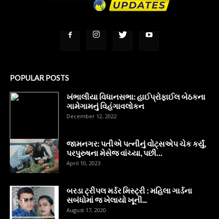
POPULAR POSTS
ખંભાલીયા વિધાનસભા: હાઈપ્રોફાઈલ બેઠકના
ગામેગામનું વિહંગાવલોકન
December 12, 2022
જામનગર: પતીએ પત્નીનું વોટ્સએપ ચેક કર્યું,
પરપુરુષના મેસેજ વાંચ્યા, પછી…
April 10, 2023
બરડા ટ્રીપલ મર્ડર મિસ્ટ્રી : મહિલા ગાર્ડના
સબંધોમાં જ ખેલાયો ખૂની...
August 17, 2020