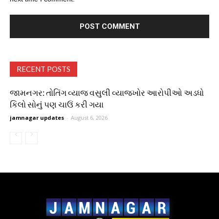
RECENT POSTS
જામનગર: તોતિંગ વ્યાજ વસુલી વ્યાજખોર આરોપીઓ અડધો
કિલો સોનું પણ ચાઉં કરી ગયા
jamnagar updates
-
August 6, 2026