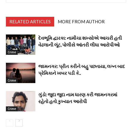
RELATED ARTICLES
MORE FROM AUTHOR
દેવભૂમિ દ્વારકા: નામીચા શખ્સોએ આચરી હતી
વેઢલાની લૂંટ, પોલીસે આંતરી લીધા આરોપીઓ
Crime
જામનગર: પ્રીત કરીને બહુ પછતાયા, લગ્ન બાદ
પ્રેમિકાને ખબર પડી કે..
Crime
ગુંડો: જુદા જુદા નામ ધારણ કરી જામનગરમાં
રહેતો હતો કુખ્યાત આરોપી
Crime