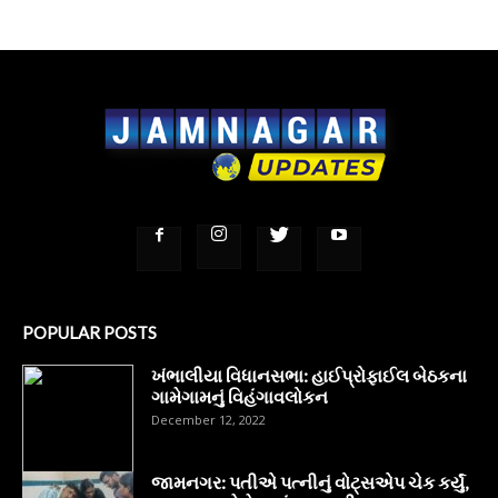
POPULAR POSTS
ખંભાલીયા વિધાનસભા: હાઈપ્રોફાઈલ બેઠકના
ગામેગામનું વિહંગાવલોકન
December 12, 2022
જામનગર: પતીએ પત્નીનું વોટ્સએપ ચેક કર્યું,