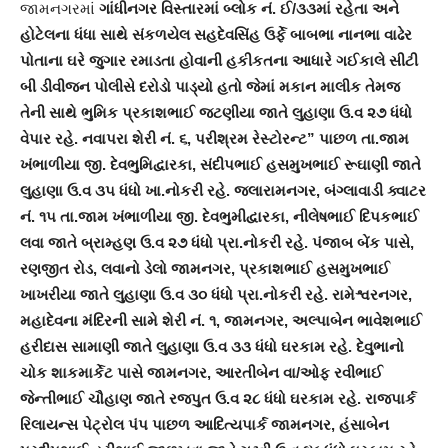
જામનગરમાં
ગાંધીનગર વિસ્તારમાં બ્લોક નં. ઈ/૩૩માં રહેતા અને
હોટેલના ધંધા સાથે સંકળયેલ સહદેવસિંહ ઉર્ફે બાબભા નાનભા વાઢેર
પોતાના ઘરે જુગાર રમાડતા હોવાની હકીકતના આધારે ગઈકાલે સીટી
બી ડીવીજન પોલીસે દરોડો પાડ્યો હતો જેમાં મકાન માલીક તેમજ
તેની સાથે ભુમિક પ્રકાશભાઈ જટણીયા જાતે લુહાણા ઉ.વ ૨૭ ધંધો
વેપાર રહે. નવાપરા શેરી નં. ૬, પરીશ્રમ રેસ્ટોરન્‍ટ” પાછળ તા.જામ
ખંભાળીયા જી. દેવભુમિદ્વારકા, સંદીપભાઈ હસમુખભાઈ રૂઘાણી જાતે
લુહાણા ઉ.વ ૩૫ ધંધો ખા.નોકરી રહે. જલારામનગર, બંગ્લાવાડી ક્વાટર
નં. ૧૫ તા.જામ ખંભાળીયા જી. દેવભુમીદ્વારકા, નીલેષભાઈ દિપકભાઈ
લવા જાતે બ્રામ્હણ ઉ.વ ૨૭ ધંધો પ્રા.નોકરી રહે. પંજાબ બેંક પાસે,
રણજીત રોડ, લવાનો ડેલો જામનગર, પ્રકાશભાઈ હસમુખભાઈ
ખાખરીયા જાતે લુહાણા ઉ.વ ૩૦ ધંધો પ્રા.નોકરી રહે. રામેશ્વરનગર,
મહાદેવના મંદિરની સામે શેરી નં. ૧, જામનગર, અલ્પાબેન ભાવેશભાઈ
હરીદાસ સામાણી જાતે લુહાણા ઉ.વ ૩૩ ધંધો ઘરકામ રહે. દેવુભાનો
ચોક શાકમાર્કેટ પાસે જામનગર, આરતીબેન વા/ઓફ રવીભાઈ
જેન્‍તીભાઈ ચૌહાણ જાતે રજપુત ઉ.વ ૨૮ ધંધો ઘરકામ રહે. રાજપાર્ક
રિલાયન્‍સ પેટ્રોલ પંપ પાછળ આદિત્યપાર્ક જામનગર, હંસાબેન