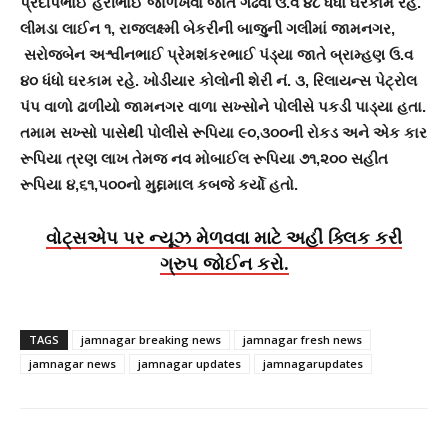
પ્રદીપભાઈ હરીભાઈ જાળખવા જાતે ગઢવી ઉ.વ ૪૮ ધંધો ઘરકામ રહે.
લીમડા લાઈન ૧, રાજલક્ષ્મી બેકરીની બાજુની ગલીમાં જામનગર,
સરોજબેન અશ્વીનભાઈ પ્રેમશંકરભાઈ પંડ્યા જાતે બ્રામ્હણ ઉ.વ
૪૦ ધંધો ઘરકામ રહે. ખોડીયાર કોલોની શેરી નં. ૩, રિલાયન્‍સ પેટ્રોલ
પંપ વાળો ઢાળીયો જામનગર વાળા સખ્સોને પોલીસે પકડી પાડ્યા હતા.
તમામ સખ્સો પાસેથી પોલીસે રૂપિયા ૯૦,૩૦૦ની રોકડ અને એક કાર
રૂપિયા ત્રણ લાખ તેમજ નવ મોબાઈલ રૂપિયા ૭૧,૨૦૦ સહીત
રૂપિયા ૪,૬૧,૫૦૦નો મુદ્દામાલ કબજે કર્યો હતો.
વોટ્સએપ પર ન્યૂઝ મેળવવા માટે અહીં ક્લિક કરી
ગ્રુપ જોઈન કરો.
TAGS
jamnagar breaking news
jamnagar fresh news
jamnagar news
jamnagar updates
jamnagarupdates