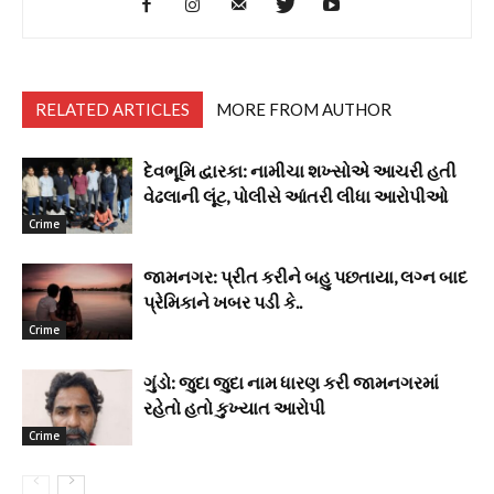
RELATED ARTICLES
MORE FROM AUTHOR
દેવભૂમિ દ્વારકા: નામીચા શખ્સોએ આચરી હતી
વેઢલાની લૂંટ, પોલીસે આંતરી લીધા આરોપીઓ
Crime
જામનગર: પ્રીત કરીને બહુ પછતાયા, લગ્ન બાદ
પ્રેમિકાને ખબર પડી કે..
Crime
ગુંડો: જુદા જુદા નામ ધારણ કરી જામનગરમાં
રહેતો હતો કુખ્યાત આરોપી
Crime