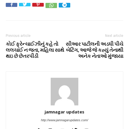
Previous article
Next article
કોઈ ફ્રેન્ચાઈઝીનું કહે તો
સીઆર પાટીલની અડધી પીચે
લલચાઈ ન જતા, મહિલા સાથે
બેટિંગ, આજે જે કહ્યું તેનાથી
થઇ છે છેતરપીંડી
અનેક નેતાઓ મુંજાયા
jamnagar updates
http://www.jamnagarupdates.com/