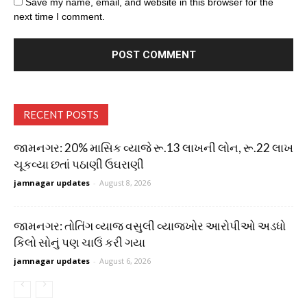
Save my name, email, and website in this browser for the
next time I comment.
RECENT POSTS
જામનગર: 20% માસિક વ્યાજે રૂ.13 લાખની લોન, રૂ.22 લાખ
ચૂકવ્યા છતાં પઠાણી ઉઘરાણી
jamnagar updates
-
August 8, 2026
જામનગર: તોતિંગ વ્યાજ વસુલી વ્યાજખોર આરોપીઓ અડધો
કિલો સોનું પણ ચાઉં કરી ગયા
jamnagar updates
-
August 6, 2026