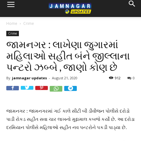
Home
Crime
Crime
જામનગર : લાખેણા જુગારમાં
મહિલાઓ સહીત બંને જીલ્લાના
પન્ટરો ઝબ્બે , જાણો કોણ છે
By
jamnagar updates
-
August 21, 2020
912
0
જામનગર : જામનગરમાં ગઈ કાલે સીટી બી ડીવીજન પોલીસે દરોડો
પાડી રોકડ સહીત સવા ચાર લાખનો મુદ્દામાલ કબજે કર્યો છે. આ દરોડા
દરમિયાન પોલીસે મહિલાઓ સહીત નવ પન્ટરોને પકડી પાડ્યા છે.