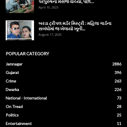
પરપુરુષના મેસેજ વાંચ્યા, પછી…
April 10, 2023
બરડા ટ્રીપલ મર્ડર મિસ્ટ્રી : મહિલા ગાર્ડના
સબંધોમાં જ ખેલાયો ખૂની...
August 17, 2020
POPULAR CATEGORY
Jamnagar
2886
Gujarat
396
Crime
263
Dwarka
226
National - International
73
On Tread
28
Politics
25
Entertainment
11