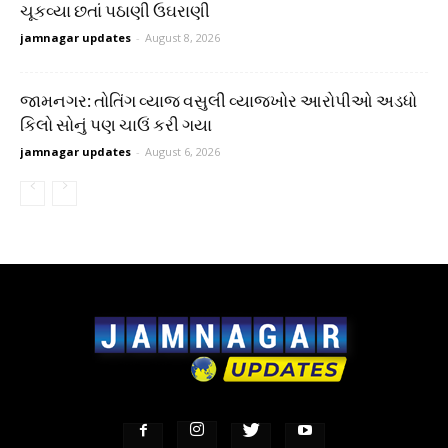
ચૂકવ્યા છતાં પઠાણી ઉઘરાણી
jamnagar updates
-
August 8, 2026
જામનગર: તોતિંગ વ્યાજ વસુલી વ્યાજખોર આરોપીઓ અડધો
કિલો સોનું પણ ચાઉં કરી ગયા
jamnagar updates
-
August 6, 2026