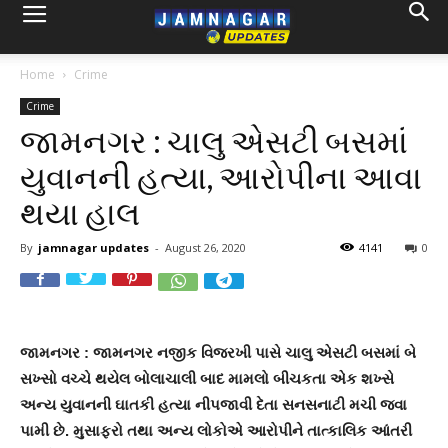
Home
Crime
Crime
જામનગર : ચાલુ એસટી બસમાં
યુવાનની હત્યા, આરોપીના આવા
થયા હાલ
By
jamnagar updates
-
August 26, 2020
4141
0
જામનગર : જામનગર નજીક વિજરખી પાસે ચાલુ એસટી બસમાં બે
સખ્સો વચ્ચે થયેલ બોલાચાલી બાદ મામલો બીચકતા એક શખ્સે
અન્ય યુવાનની ઘાતકી હત્યા નીપજાવી દેતા સનસનાટી મચી જવા
પામી છે. મુસાફરો તથા અન્ય લોકોએ આરોપીને તાત્કાલિક આંતરી