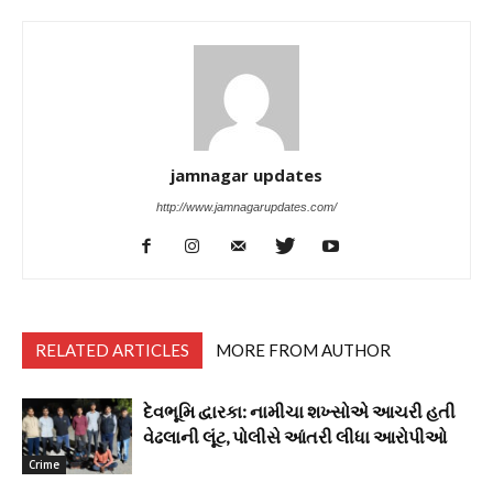
jamnagar updates
http://www.jamnagarupdates.com/
RELATED ARTICLES
MORE FROM AUTHOR
દેવભૂમિ દ્વારકા: નામીચા શખ્સોએ આચરી હતી
વેઢલાની લૂંટ, પોલીસે આંતરી લીધા આરોપીઓ
Crime