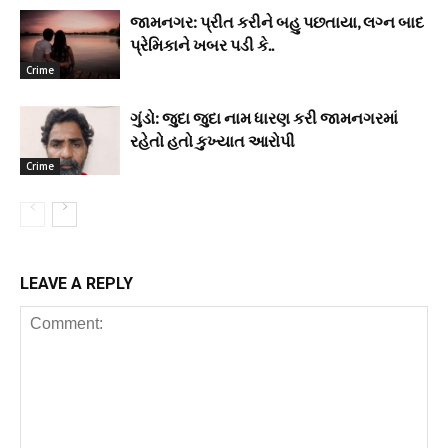
જામનગર: પ્રીત કરીને બહુ પછતાયા, લગ્ન બાદ
પ્રેમિકાને ખબર પડી કે..
Crime
ગુંડો: જુદા જુદા નામ ધારણ કરી જામનગરમાં
રહેતો હતો કુખ્યાત આરોપી
Crime
LEAVE A REPLY