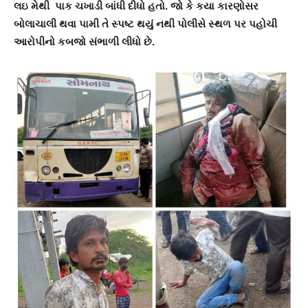
લઇ મેથી પાક ચખાડી બાંધી દીધો હતો. જો કે કયા કારણોસર
બોલાચાલી થવા પામી તે સ્પષ્ટ થયું નથી પોલીસે સ્થળ પર પહોચી
આરોપીનો કબજો સંભાળી લીધો છે.