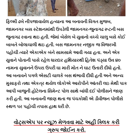
ફિલ્મી ઢબે નીપજાવાયેલ હત્યાના આ બનાવની વિગત મુજબ,
જામનગર બસ સ્ટેશનમાંથી ઉપડેલી જામનગર-જુનાગઢ રૂટની બસ
જુનાગઢ રવાના થઇ હતી. જેમાં બેસેલ બે યુવાનો વચ્ચે ચાલુ બસે કોઈ
બાબતે બોલાચાલી થઇ હતી. બસ જામનગર નજીક જ વિજરખી
પહોચી ત્યારે એકાએક બંને સામસામે આવી ગયા હતા. અને એક
યુવાને પોતાની પાસે રહેલ ધારદાર હથિયારથી હિતેશ પંડ્યા ઉવ ૪૦
નામના યુવાનને ઉપરા ઉપરી ઘા મારી મોત ને ઘાટ ઉતારી દીધો હતો.
આ બનાવને પગલે એસટી ચાલકે બસ થંભાવી દીધી હતી અને અન્ય
મુસાફરો તથા એકત્ર થયેલ લોકોએ આરોપીને આંતરી લઇ મેથી પાક
આપી બાજુની હોટેલના સિમેન્ટ પોલ સાથે બાંધી દઈ પોલીસને જાણ
કરી હતી. આ બનાવની જાણ થતા જ પંચકોશી એ ડીવીજન પોલીસે
સ્થળ પર પહોચી તપાસ હાથ ધરી છે.
વોટ્સએપ પર ન્યૂઝ મેળવવા માટે અહીં ક્લિક કરી
ગ્રુપ જોઈન કરો.