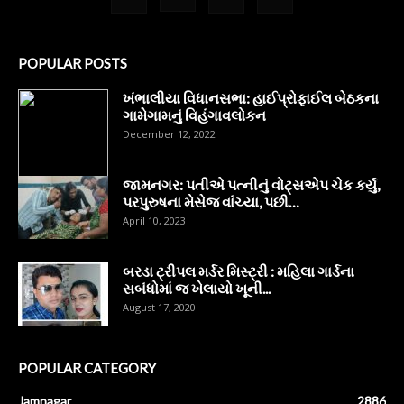
POPULAR POSTS
ખંભાલીયા વિધાનસભા: હાઈપ્રોફાઈલ બેઠકના
ગામેગામનું વિહંગાવલોકન
December 12, 2022
જામનગર: પતીએ પત્નીનું વોટ્સએપ ચેક કર્યું,
પરપુરુષના મેસેજ વાંચ્યા, પછી…
April 10, 2023
બરડા ટ્રીપલ મર્ડર મિસ્ટ્રી : મહિલા ગાર્ડના
સબંધોમાં જ ખેલાયો ખૂની...
August 17, 2020
POPULAR CATEGORY
Jamnagar
2886