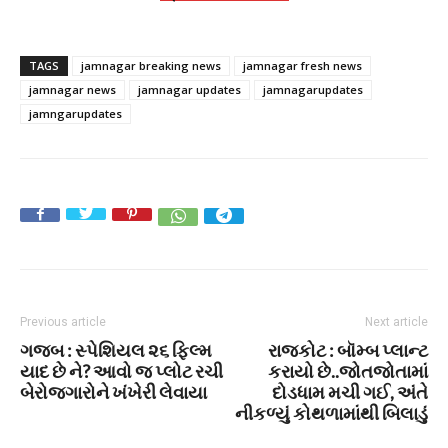
TAGS
jamnagar breaking news
jamnagar fresh news
jamnagar news
jamnagar updates
jamnagarupdates
jamngarupdates
Previous article
Next article
ગજબ : સ્પેશિયલ ૨૬ ફિલ્મ
રાજકોટ : બૉમ્બ પ્લાન્ટ
યાદ છે ને? આવો જ પ્લોટ રચી
કરાયો છે..જોતજોતામાં
બેરોજગારોને ખંખેરી લેવાયા
દોડધામ મચી ગઈ, અંતે
નીકળ્યું કોથળામાંથી બિલાડું