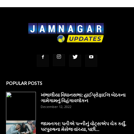
POPULAR POSTS
ખંભાલીયા વિધાનસભા: હાઈપ્રોફાઈલ બેઠકના
ગામેગામનું વિહંગાવલોકન
December 12, 2022
જામનગર: પતીએ પત્નીનું વોટ્સએપ ચેક કર્યું,
પરપુરુષના મેસેજ વાંચ્યા, પછી…