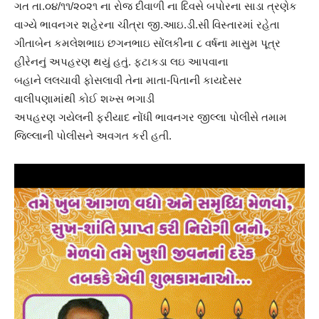
ગત તા.૦૪/૧૧/૨૦૨૧ ના રોજ દીવાળી ના દિવસે બપોરના સાડા ત્રણેક
વાગ્યે ભાવનગર શહેરના ચીત્રા જી.આઇ.ડી.સી વિસ્તારમાં રહેતા
ગીતાબેન કમલેશભાઇ છગનભાઇ સોંલકીના ૮ વર્ષના માસુમ પૂત્ર
હીરેનનું અપહરણ થયું હતું. ફટાકડા લઇ આપવાના
બહાને લલચાવી ફોસલાવી તેના માતા-પિતાની કાયદેસર
વાલીપણામાંથી કોઈ શખ્સ ભગાડી
અપહરણ ગયેલની ફરીયાદ નોંધી ભાવનગર જીલ્લા પોલીસે તમામ
જિલ્લાની પોલીસને અવગત કરી હતી.