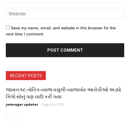
Save my name, email, and website in this browser for the
next time I comment.
RECENT POSTS
જામનગર: તોતિંગ વ્યાજ વસુલી વ્યાજખોર આરોપીઓ અડધો
કિલો સોનું પણ ચાઉં કરી ગયા
jamnagar updates
-
August 6, 2026