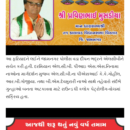
આ ફરિયાદને લઈને જામનગર પોલીસ વડા દીપન ભદ્રને એલસીબીને
સચેત કરી હતી. દરમિયાન એલ.સી.બી. પીઆઇ એસ.એસ.નિનામા
નાઓના માર્ગદર્શન મુજબ એલ.સી.બી.ના પીએસઆઈ કે.કે.ગોહીલ,
આર.બી.ગોજીયા. તથા બી.એમ.દેવમુરારી નાઓ સાથે તહેવારો સંર્દભે
ગુન્હાઓ બનતા અટકાવવા માટે રાઉન્ડ ધી કલોક પેટ્રોલીંગ-વોચમાં
સક્રિય હતા.