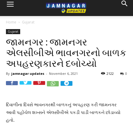
Home
Gujarat
Gujarat
જામનગર : જામનગર
એલસીબીએ ભાવનગરનો બાળક
અપહરણકારને દબોચ્યો
By
jamnagar updates
-
November 6, 2021
2122
0
દિવાળીના દિવસે ભાવનગરથી બાળકનું અપહરણ કરી જામનગર
આવી પહોંચેલ શખ્સને એલસીબીએ પકડી પાડી બાળકને છોડાવ્યો
હતો.