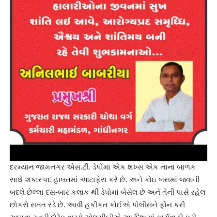
દરમ્યાન જામનગર એસ.ટી. ડેપોમાં એક શખ્સ એક નાના બાળક
સાથે શંકાસ્પદ હાલતમાં આટાફેરા કરે છે. અને કોઇ બસમાં જવાની
બદલે છેલ્લા દસ-બાર કલાક થી ડેપોમાં બેસેલ છે અને તેની પાસે રહેલ
છોકરો સતત રડે છે. આવી હકીકત કોઈએ પોલીસને ફોન કરી