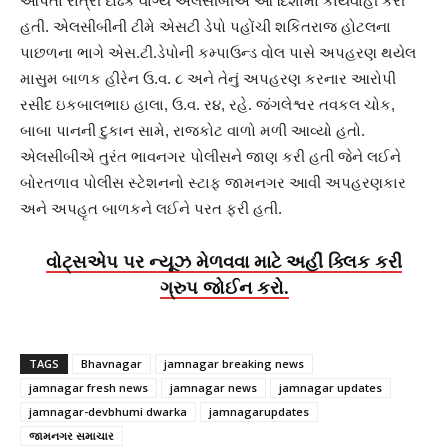
આપતા રાત્રી દોઢેક વાગ્યે એલસીબીએ આ દિશામાં કાર્યવાહી કરી
હતી. એલસીબીની ટીમે એસટી ડેપો પહોંચી શકિતરાજ હોટલના
પાછળના ભાગે એસ.ટી.ડેપોની કમ્પાઉન્ડ વોલ પાસે અપહરણ થયેલ
માસુમ બાળક હીરેન ઉ.વ. ૮ અને તેનું અપહરણ કરનાર આરોપી
રસીદ ઇકબાલભાઇ હાલા, ઉ.વ. ર૪, રહે. જંગલેશ્વર તવકલ ચોક,
બાબા પાનની દુકાન સામે, રાજકોટ વાળો મળી આવ્યો હતો.
એલસીબીએ તુરંત ભાવનગર પોલીસને જાણ કરી હતી જેને લઈને
બોરતળાવ પોલીસ સ્ટેશનનો સ્ટાફ જામનગર આવી અપહરણકાર
અને અપહૃત બાળકને લઈને પરત ફરી હતી.
વોટ્સએપ પર ન્યૂઝ મેળવવા માટે અહીં ક્લિક કરી
ગ્રુપ જોઈન કરો.
TAGS
Bhavnagar
jamnagar breaking news
jamnagar fresh news
jamnagar news
jamnagar updates
jamnagar-devbhumi dwarka
jamnagarupdates
જામનગર સમાચાર