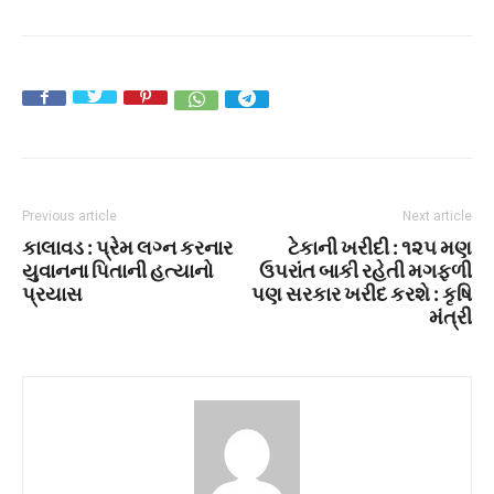
Previous article
Next article
કાલાવડ : પ્રેમ લગ્ન કરનાર
ટેકાની ખરીદી : ૧૨૫ મણ
યુવાનના પિતાની હત્યાનો
ઉપરાંત બાકી રહેતી મગફળી
પ્રયાસ
પણ સરકાર ખરીદ કરશે : કૃષિ
મંત્રી