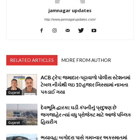
jamnagar updates
http://www.jamnagarupdates.com/
RELATED ARTICLES
MORE FROM AUTHOR
ACB ટ્રેપ: જમાદાર-પટ્ટાવાળો પોલીસ સ્ટેશનમાં
ટેબલ નીચેથી લઇ 10 હજાર ખિસ્સામાં નાખતા
પકડાઈ ગયા
Gujarat
દેવભૂમિ દ્વારકા: ઘડી કંપનીનું પ્રદુષણ છે
જગજાહેર ત્યાં વધુ પ્રોજેક્ટ માટે આજે પબ્લિક
હિયરીંગ
Gujarat
ભયાવહ: બગોદરા પાસે ગમખ્વાર અકસ્માતમાં