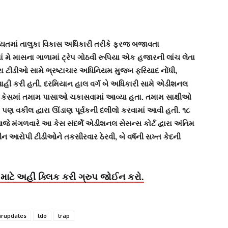
યતમાં તાલુકા વિકાસ અધિકારી તરીકે ફરજ બજાવતા
મે માસના ગાળામાં ટ્રેપ ગોઠવી રૂપિયા એક હજારની લાંચ લેતા
રા ટીડીઓ સામે ભ્રષ્ટાચાર અધિનિયમ મુજબ ફરિયાદ નોંધી,
વાહી કરી હતી. દરમિયાન હાલ વર્ગ બે અધિકારી સામે એડીશનલ
ેલ કેસમાં તમામ પાસાઓ ચકાસવામાં આવ્યા હતા. તમામ સાક્ષીઓ
ે પણ વકીલ દ્વારા ઊંડાણ પૂર્વકની દલીલો કરવામાં આવી હતી. ૧૮
ે આજે મંગળવારે આ કેસ સંદર્ભે એડીશનલ સેસન્સ કોર્ટ દ્વારા અંતિમ
લીન આરોપી ટીડીઓને તકસીરવાર ઠેરવી, બે વર્ષની સખ્ત કેદની
માટે અહીં ક્લિક કરી ગ્રુપ જોઈન કરો.
rupdates
tdo
trap