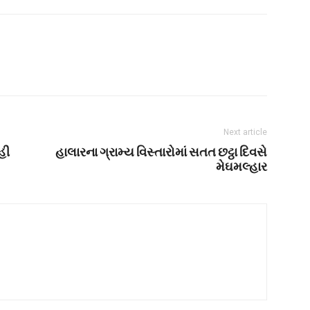
Next article
હી
હાલારના ગ્રામ્ય વિસ્તારોમાં સતત છટ્ઠા દિવસે
મેઘમલ્હાર