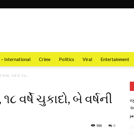
 – International
Crime
Politics
Viral
Entertainment
ી સજા, કેવો છે કેસ...
 વર્ષે ચુકાદો, બે વર્ષની
જ
આ
ja
988
0