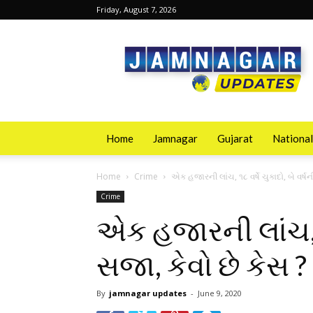
Friday, August 7, 2026
Jamnagarupdates
Home
Jamnagar
Gujarat
National
Home
Crime
એક હજારની લાંચ, ૧૮ વર્ષે ચુકાદો, બે વર્ષન
Crime
એક હજારની લાંચ, ૧૮
સજા, કેવો છે કેસ ?
By
jamnagar updates
-
June 9, 2020