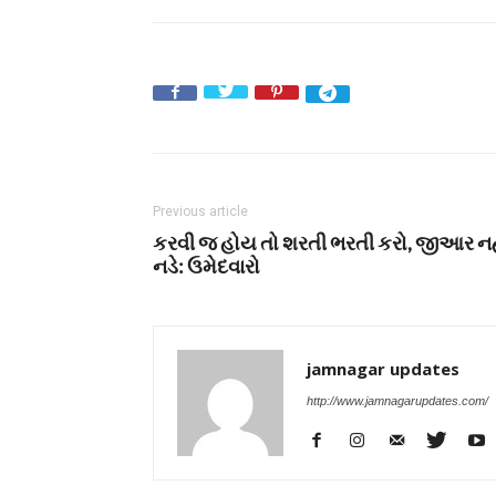
Previous article
કરવી જ હોય તો શરતી ભરતી કરો, જીઆર ન
નડે: ઉમેદવારો
jamnagar updates
http://www.jamnagarupdates.com/