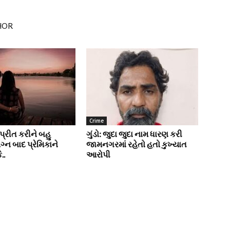
HOR
Crime
્રીત કરીને બહુ
ગુંડો: જુદા જુદા નામ ધારણ કરી
્ન બાદ પ્રેમિકાને
જામનગરમાં રહેતો હતો કુખ્યાત
..
આરોપી