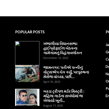
POPULAR POSTS
P
ખંભાલીયા વિધાનસભા:
J
હાઈપ્રોફાઈલ બેઠકના
Gu
ગામેગામનું વિહંગાવલોકન
December 12, 2022
C
D
જામનગર: પતીએ પત્નીનું
વોટ્સએપ ચેક કર્યું, પરપુરુષના
Na
મેસેજ વાંચ્યા, પછી…
O
April 10, 2023
Po
બરડા ટ્રીપલ મર્ડર મિસ્ટ્રી :
મહિલા ગાર્ડના સબંધોમાં જ
E
ખેલાયો ખૂની...
August 17, 2020