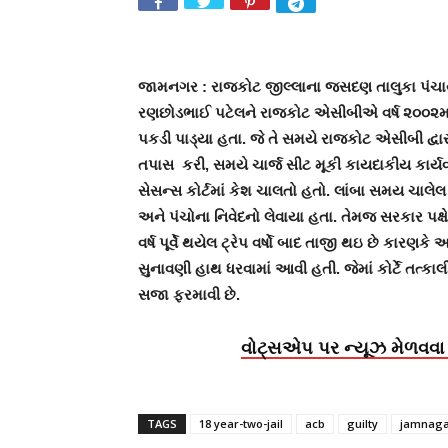
જામનગર : રાજકોટ જીલ્લાના જસદણ તાલુકા પંચા
રણછોડભાઈ પટેલને રાજકોટ એસીબીએ વર્ષ ૨૦૦૨માં 
પકડી પાડ્યા હતા. જે તે સમયે રાજકોટ એસીબી દ્વા
તપાસ કરી, સમયે ચાર્જ સીટ મૂકી કાયદાકીય કાર્ય
સેસન્સ કોર્ટમાં કેશ ચાલતો હતો. લાંબા સમય ચાલ
અને પંચોના નિવેદનો લેવાયા હતા. તેમજ સરકાર પક્ષ
વર્ષ પૂર્વે થયેલ ટ્રેપ વર્ષો બાદ તાજી થઇ છે કારણક
સુનાવણી હાથ ધરવામાં આવી હતી. જેમાં કોર્ટે તત્કા
સજા ફરમાવી છે.
વોટ્સએપ પર ન્યૂઝ મેળવવા 
TAGS
18 year-two-jail
acb
guilty
jamnaga