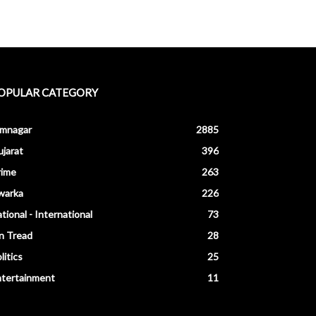
OPULAR CATEGORY
amnagar
2885
jarat
396
rime
263
warka
226
tional - International
73
n Tread
28
litics
25
ntertainment
11