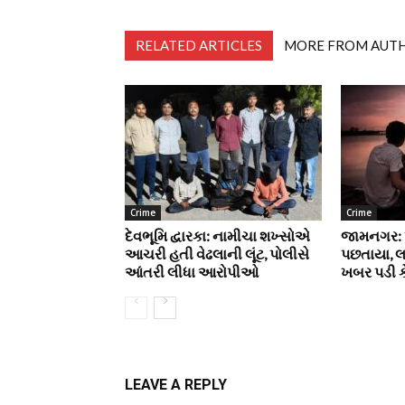
RELATED ARTICLES
MORE FROM AUT
Crime
Crime
દેવભૂમિ દ્વારકા: નામીચા શખ્સોએ
જામનગર: પ
આચરી હતી વેઢલાની લૂંટ, પોલીસે
પછતાયા, લગ
આંતરી લીધા આરોપીઓ
ખબર પડી કે
LEAVE A REPLY