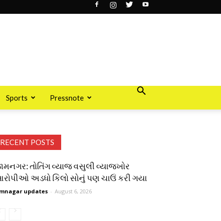
Sports
Pressnote
RECENT POSTS
ામનગર: તોતિંગ વ્યાજ વસુલી વ્યાજખોર
રોપીઓ અડધો કિલો સોનું પણ ચાઉં કરી ગયા
mnagar updates
-
August 6, 2026