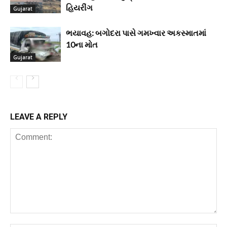
હિયરીંગ
Gujarat
ભયાવહ: બગોદરા પાસે ગમખ્વાર અકસ્માતમાં
10ના મોત
Gujarat
LEAVE A REPLY