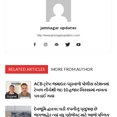
jamnagar updates
http://www.jamnagarupdates.com/
RELATED ARTICLES
MORE FROM AUTHOR
ACB ટ્રેપ: જમાદાર-પટ્ટાવાળો પોલીસ સ્ટેશનમાં
ટેબલ નીચેથી લઇ 10 હજાર ખિસ્સામાં નાખતા
પકડાઈ ગયા
Gujarat
દેવભૂમિ દ્વારકા: ઘડી કંપનીનું પ્રદુષણ છે
જગજાહેર ત્યાં વધુ પ્રોજેક્ટ માટે આજે પબ્લિક