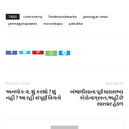
TAGS
controversy
Devbhumidwarka
jamnagar news
jamnagarupdates
moraribapu
pabubha
Previous article
Next article
અનલોક-૨, શું કરશો ? શું
ખંભાલીયાના પૂર્વ ધારાસભ્ય
નહી ? આ રહી સંપૂર્ણ વિગતો
કોરોનાગ્રસ્ત,અહીં છે
સારવાર હેઠળ