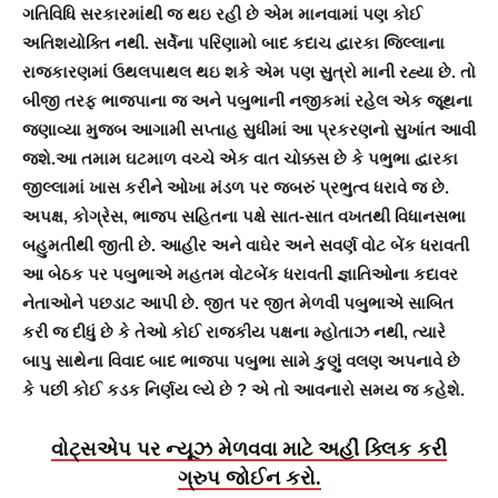
ગતિવિધિ સરકારમાંથી જ થઇ રહી છે એમ માનવામાં પણ કોઈ
અતિશયોક્તિ નથી. સર્વેના પરિણામો બાદ કદાચ દ્વારકા જિલ્લાના
રાજકારણમાં ઉથલપાથલ થઇ શકે એમ પણ સુત્રો માની રહ્યા છે. તો
બીજી તરફ ભાજપાના જ અને પબુભાની નજીકમાં રહેલ એક જૂથના
જણાવ્યા મુજબ આગામી સપ્તાહ સુધીમાં આ પ્રકરણનો સુખાંત આવી
જશે.આ તમામ ઘટમાળ વચ્ચે એક વાત ચોક્કસ છે કે પભુભા દ્વારકા
જીલ્લામાં ખાસ કરીને ઓખા મંડળ પર જબરું પ્રભુત્વ ધરાવે જ છે.
અપક્ષ, કોગ્રેસ, ભાજપ સહિતના પક્ષે સાત-સાત વખતથી વિધાનસભા
બહુમતીથી જીતી છે. આહીર અને વાઘેર અને સવર્ણ વોટ બેંક ધરાવતી
આ બેઠક પર પબુભાએ મહતમ વોટબેંક ધરાવતી જ્ઞાતિઓના કદાવર
નેતાઓને પછડાટ આપી છે. જીત પર જીત મેળવી પબુભાએ સાબિત
કરી જ દીધું છે કે તેઓ કોઈ રાજકીય પક્ષના મ્હોતાઝ નથી, ત્યારે
બાપુ સાથેના વિવાદ બાદ ભાજપા પબુભા સામે કુણું વલણ અપનાવે છે
કે પછી કોઈ કડક નિર્ણય લ્યે છે ? એ તો આવનારો સમય જ કહેશે.
વોટ્સએપ પર ન્યૂઝ મેળવવા માટે અહીં ક્લિક કરી
ગ્રુપ જોઈન કરો.