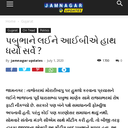
Home
Gujarat
Gujarat
On Tread
Politics
પબુભાને લઈને આઈબીએ હાથ
ધર્યો સર્વે ?
By
jamnagar updates
-
July 1, 2020
1700
0
જામનગર : તાજેતરમાં મોરારીબાપુ પર હુમલો કરવાના પ્રયાસને
લઈને ભાજપના પૂર્વ ધારાસભ્ય પબુભા માણેક સામે રાજ્યભરમાં રોષ
ફાટી નીકળ્યો છે. સરકારે પણ બંને પક્ષે સમાધાનની ફોર્મ્યુલા
અપનાવી હતી. પરંતુ કોઈ પણ કારણોસર સમાધાન થયું નથી.
સોમવારે સંતોના મંડળે સીએમ સાથે મીટીંગ કરી હતી. તો બીજી તરફ
દ્વારકા જીલ્લાના એસપી આ મીટીંગ બાદ પબુભાને મળ્યા હતા. આ