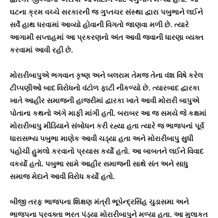
ઘટના ક્રમ વચ્ચે સરકારની જ ગુપ્તચર સંસ્થા દ્વારા પબુભાને લઈને
સર્વે હાથ ધરવામાં આવ્યો હોવાની વિગતો જાણવા મળી છે. ત્યારે
આગામી સપ્તાહમાં આ પ્રકરણનો અંત આવી જવાની ધારણા વ્યક્ત
કરવામાં આવી રહી છે.
મોરારીબાપુએ ભગવાન કૃષ્ણ અને બલરામ તેમજ તેના વંશ વિષે કરેલ
ટીપ્પણીઓ બાદ વિરોધનો વંટોળ ફાટી નીકળ્યો છે. ત્યારબાદ દ્વારકા
ખાતે આહીર સમાજની હાજરીમાં દ્વારકા ખાતે આવી મોરારી બાપુએ
પોતાના કથનો અંગે માફી માંગી હતી. બરાબર આ જ સમયે જે કક્ષમાં
મોરારીબાપુ મીડિયાને સંબોધન કરી રહ્યા હતા ત્યારે જ ભાજપનાં પૂર્વ
ધારાસભ્ય પબુભા માણેક આવી ચડ્યા હતા અને મોરારીબાપુ સુધી
પહોચી હુમલો કરવાનો પ્રયાસ કર્યો હતો. આ બાબતને લઈને વિવાદ
વકર્યો હતો. પબુભા સામે આહીર સમાજની સાથે સંત અને સાધુ
સમાજ મેદાને આવી વિરોધ કર્યો હતો.
બીજી તરફ ભાજપના શિક્ષણ મંત્રી ભૂપેન્દ્રસિંહ ચુડાસમા અને
ભાજપના પ્રવક્તા ભરત પંડ્યા મોરારીબાપુને મળ્યા હતા. આ મુલાકત