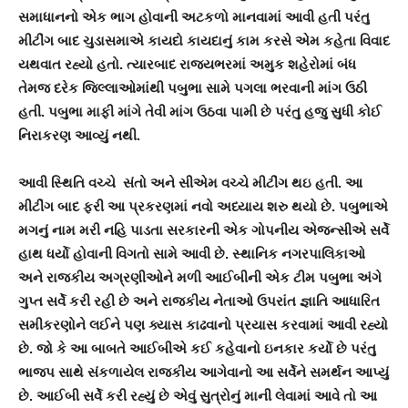
સમાધાનનો એક ભાગ હોવાની અટકળો માનવામાં આવી હતી પરંતુ
મીટીંગ બાદ ચુડાસમાએ કાયદો કાયદાનું કામ કરસે એમ કહેતા વિવાદ
યથવાત રહ્યો હતો. ત્યારબાદ રાજયભરમાં અમુક શહેરોમાં બંધ
તેમજ દરેક જિલ્લાઓમાંથી પબુભા સામે પગલા ભરવાની માંગ ઉઠી
હતી. પબુભા માફી માંગે તેવી માંગ ઉઠવા પામી છે પરંતુ હજુ સુધી કોઈ
નિરાકરણ આવ્યું નથી.
આવી સ્થિતિ વચ્ચે સંતો અને સીએમ વચ્ચે મીટીંગ થઇ હતી. આ
મીટીંગ બાદ ફરી આ પ્રકરણમાં નવો અધ્યાય શરુ થયો છે. પબુભાએ
મગનું નામ મરી નહિ પાડતા સરકારની એક ગોપનીય એજન્સીએ સર્વે
હાથ ધર્યો હોવાની વિગતો સામે આવી છે. સ્થાનિક નગરપાલિકાઓ
અને રાજકીય અગ્રણીઓને મળી આઈબીની એક ટીમ પબુભા અંગે
ગુપ્ત સર્વે કરી રહી છે અને રાજકીય નેતાઓ ઉપરાંત જ્ઞાતિ આધારિત
સમીકરણોને લઈને પણ ક્યાસ કાઢવાનો પ્રયાસ કરવામાં આવી રહ્યો
છે. જો કે આ બાબતે આઈબીએ કઈ કહેવાનો ઇનકાર કર્યો છે પરંતુ
ભાજપ સાથે સંકળાયેલ રાજકીય આગેવાનો આ સર્વેને સમર્થન આપ્યું
છે. આઈબી સર્વે કરી રહ્યું છે એવું સુત્રોનું માની લેવામાં આવે તો આ