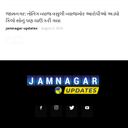
જામનગર: તોતિંગ વ્યાજ વસુલી વ્યાજખોર આરોપીઓ અડધો
કિલો સોનું પણ ચાઉં કરી ગયા
jamnagar updates
-
August 6, 2026