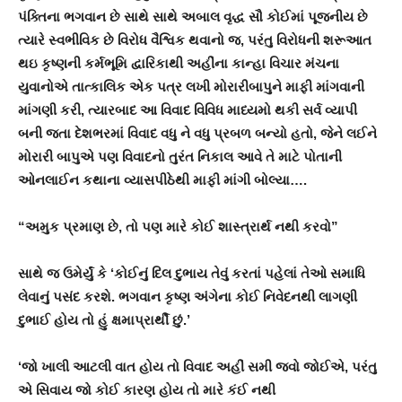
પંક્તિના ભગવાન છે સાથે સાથે અબાલ વૃદ્ધ સૌ કોઈમાં પૂજનીય છે
ત્યારે સ્વભીવિક છે વિરોધ વૈશ્વિક થવાનો જ, પરંતુ વિરોધની શરૂઆત
થઇ કૃષ્ણની કર્મભૂમિ દ્વારિકાથી અહીંના કાન્હા વિચાર મંચના
યુવાનોએ તાત્કાલિક એક પત્ર લખી મોરારીબાપુને માફી માંગવાની
માંગણી કરી, ત્યારબાદ આ વિવાદ વિવિધ માધ્યમો થકી સર્વ વ્યાપી
બની જતા દેશભરમાં વિવાદ વધુ ને વધુ પ્રબળ બન્યો હતો, જેને લઈને
મોરારી બાપુએ પણ વિવાદનો તુરંત નિકાલ આવે તે માટે પોતાની
ઓનલાઈન કથાના વ્યાસપીઠેથી માફી માંગી બોલ્યા….
“અમુક પ્રમાણ છે, તો પણ મારે કોઈ શાસ્ત્રાર્થ નથી કરવો”
સાથે જ ઉમેર્યું કે
‘કોઈનું દિલ દુભાય તેવું કરતાં પહેલાં તેઓ સમાધિ
લેવાનું પસંદ કરશે. ભગવાન કૃષ્ણ અંગેના કોઈ નિવેદનથી લાગણી
દુભાઈ હોય તો હું ક્ષમાપ્રાર્થી છું.’
‘જો ખાલી આટલી વાત હોય તો વિવાદ અહીં સમી જવો જોઈએ, પરંતુ
એ સિવાય જો કોઈ કારણ હોય તો મારે કંઈ નથી