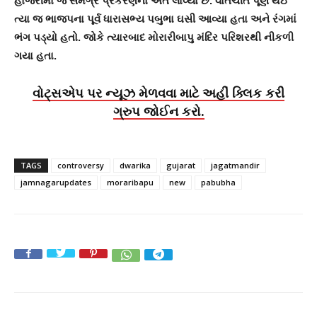
હાજરીમાં જ સમગ્ર પ્રકરણનો અંત લાવ્યા છે. વાતચીત પૂર્ણ થઇ
ત્યા જ ભાજપના પૂર્વ ધારાસભ્ય પબુભા ઘસી આવ્યા હતા અને રંગમાં
ભંગ પડ્યો હતો. જોકે ત્યારબાદ મોરારીબાપુ મંદિર પરિશરથી નીકળી
ગયા હતા.
વોટ્સએપ પર ન્યૂઝ મેળવવા માટે અહીં ક્લિક કરી
ગ્રુપ જોઈન કરો.
TAGS
controversy
dwarika
gujarat
jagatmandir
jamnagarupdates
moraribapu
new
pabubha