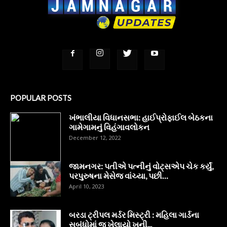
POPULAR POSTS
ખંભાલીયા વિધાનસભા: હાઈપ્રોફાઈલ બેઠકના
ગામેગામનું વિહંગાવલોકન
December 12, 2022
જામનગર: પતીએ પત્નીનું વોટ્સએપ ચેક કર્યું,
પરપુરુષના મેસેજ વાંચ્યા, પછી…
April 10, 2023
બરડા ટ્રીપલ મર્ડર મિસ્ટ્રી : મહિલા ગાર્ડના
સબંધોમાં જ ખેલાયો ખૂની...