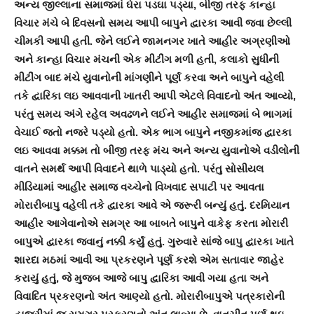
અન્ય જીલ્લાના સમાજમાં ઘેરા પડઘા પડ્યા, બીજી તરફ કાન્હા
વિચાર મંચે બે દિવસનો સમય આપી બાપુને દ્વારકા આવી જવા છેલ્લી
ચીમકી આપી હતી. જેને લઈને જામનગર ખાતે આહીર અગ્રણીઓ
અને કાન્હા વિચાર મંચની એક મીટીંગ મળી હતી, કલાકો સુધીની
મીટીંગ બાદ મંચે યુવાનોની માંગણીને પૂર્ણ કરવા અને બાપુને વહેલી
તકે દ્વારિકા લઇ આવવાની ખાતરી આપી એટલે વિવાદનો અંત આવ્યો,
પરંતુ સમય અંગે રહેલ અવઢળને લઈને આહીર સમાજમાં બે ભાગમાં
વેચાઈ જતો નજરે પડ્યો હતો. એક ભાગ બાપુને નજીકમાંજ દ્વારકા
લઇ આવવા મક્કમ તો બીજી તરફ મંચ અને અન્ય યુવાનોએ વડીલોની
વાતને સમર્થ આપી વિવાદને થાળે પાડ્યો હતો. પરંતુ સોસીયલ
મીડિયામાં આહીર સમાજ વચ્ચેનો વિખવાદ સપાટી પર આવતા
મોરારીબાપુ વહેલી તકે દ્વારકા આવે એ જરૂરી બન્યું હતું. દરમિયાન
આહીર આગેવાનોએ સમગ્ર આ બાબતે બાપુને વાકેફ કરતા મોરારી
બાપુએ દ્વારકા જવાનું નક્કી કર્યું હતું. ગુરુવારે સાંજે બાપુ દ્વારકા ખાતે
શારદા મઠમાં આવી આ પ્રકરણને પૂર્ણ કરશે એમ સતાવાર જાહેર
કરાયું હતું, જે મુજબ આજે બાપુ દ્વારિકા આવી ગયા હતા અને
વિવાદિત પ્રકરણનો અંત આણ્યો હતો. મોરારીબાપુએ પત્રકારોની