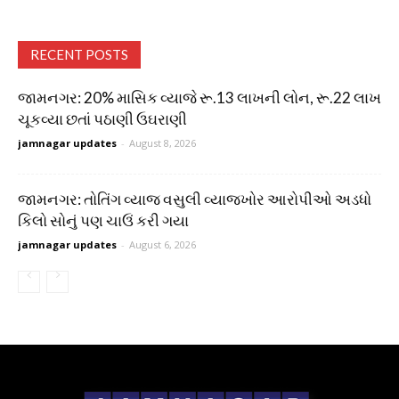
RECENT POSTS
જામનગર: 20% માસિક વ્યાજે રૂ.13 લાખની લોન, રૂ.22 લાખ
ચૂકવ્યા છતાં પઠાણી ઉઘરાણી
jamnagar updates
-
August 8, 2026
જામનગર: તોતિંગ વ્યાજ વસુલી વ્યાજખોર આરોપીઓ અડધો
કિલો સોનું પણ ચાઉં કરી ગયા
jamnagar updates
-
August 6, 2026