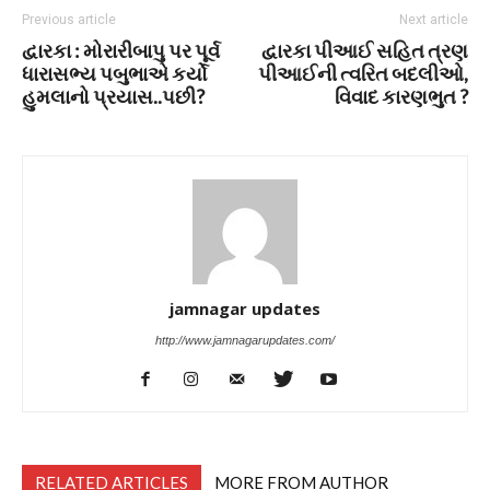
Previous article
Next article
દ્વારકા : મોરારીબાપુ પર પૂર્વ
દ્વારકા પીઆઈ સહિત ત્રણ
ધારાસભ્ય પબુભાએ કર્યો
પીઆઈની ત્વરિત બદલીઓ,
હુમલાનો પ્રયાસ..પછી?
વિવાદ કારણભુત ?
jamnagar updates
http://www.jamnagarupdates.com/
RELATED ARTICLES
MORE FROM AUTHOR