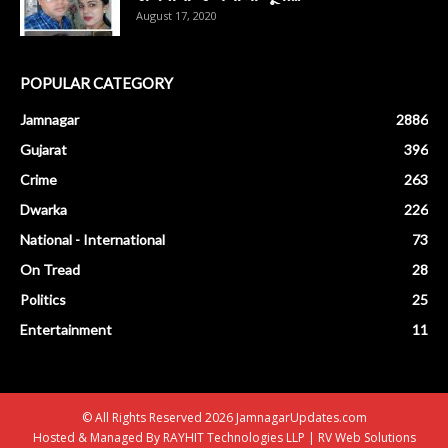
August 17, 2020
POPULAR CATEGORY
Jamnagar
2886
Gujarat
396
Crime
263
Dwarka
226
National - International
73
On Tread
28
Politics
25
Entertainment
11
© All Rights Reserved 2026 JamnagarUpdates.com
Hosted & Managed By
RAYHIT Technologies LLP
|
RV Web Solutions