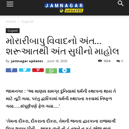
Home
Gujarat
Gujarat
મોરારીબાપુ વિવાદનો અંત…
શરૂઆતથી અંત સુધીનો માહોલ
By
jamnagar updates
-
June 18, 2020
1614
0
જામનગર : ‘આ માણસ સમગ્ર દુનિયામાં ધર્મની સ્થાપના થાય તે
માટે તૂટી ગયા
,
પરંતુ દ્વારિકામાં ધર્મની સ્થાપના કરવામાં નિષ્ફળ
ગયા…..સંપૂર્ણપણે ફેલ ગયા…
.
’
‘
તેમના દીકરા
,
દીકરાના દીકરા
,
તેમની જનતા દ્વારકાના રાજમાર્ગો
ઉપર શરાબ પીતી….અમુક વાતો તો હું તમને ન કહું એજ સારું