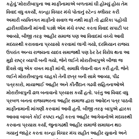
કહેવું.’
મોરારીબાપુના આ માફીનામાએ બળતામાં ઘી હોમ્યું હોય તેમ
વિવાદ વધુ વકર્યો, કાન્હા વિચાર મંચે પોતાનું સ્ટેન્ડ ક્લીયર કરી
અમારી વ્યક્તિગત માફીનો સવાલ જ નથી માફી તો દ્વારિકા પહોચી
દ્વારીકાધીસની માંગવી પડશે એમ મંચે સ્પષ્ટ કરતા વિવાદ સપાટી પર
આવ્યો, બીજી તરફ આહીર સમાજ પણ આ વિવાદમાં વચ્ચે આવી
મધ્યસ્થી કરાવવાના પ્રયાસો કરવામાં લાગી ગયો, દરમિયાન રાજ્ય
ઉપરાંત અન્ય રાજ્યના યાદવ સમાજથી પણ ઠેર ઠેર વિરોધ થતા આ
મુદ્દો રાષ્ટ્ર વ્યાપી બની ગયો, જેને લઈને મોરારીબાપુએ બીજા જ
દિવસે વધુ એક વખત માફી માંગી, સમાધિ લેવાની વાત કરી હતી. જેને
લઈને મોરારીબાપુના ચાહકો તેની છત્ર બની સામે આવ્યા, પીઢ
પત્રકારો, માયાભાઈ આહીર અને કીર્તીદાન ગઢવી સહિતનાઓએ
મોરારીબાપુની ઢાલ બનાવાનો પ્રયાસ કર્યો હતો. પરંતુ આ વિવાદ વધુ
પ્રબળ બનતા રાજયભરના આહીર સમાજ દ્વારા આવેદન પત્ર પાઠવી
માફીનામાની માંગણી કરવામાં આવી હતી. બીજી તરફ બાપુએ દ્વારકા
આવવા બાબતે કોઈ સ્પષ્ટા નહી કરતા આહીર આગેવાનોએ મધ્યસ્થી
કરવાના પ્રયાસ કર્યા, જુનાગઢથી આહીર સમાજે સમાધાન થઇ
ગયાનું જાહેર કરતા કાન્હા વિચાર મંચ સહીત આહીર યુવાનો અને