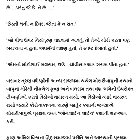
છે….પરંતુ જે છે
,
તે છે…..’
‘છેડતી થતી
,
ન દિવસ જોતા કે ન રાત.
‘
‘
જો પીવા ઉપર નિયંત્રણ લાદવામાં આવતું
,
તો તેઓ ચોરી કરતા પણ
ખચકાતા ન હતા. અધર્મનાં લક્ષણ હતાં
,
તે સ્પષ્ટ દેખાતાં હતાં.
‘
‘
એમનો મોટોભાઈ બલરામ
,
દાઉ…ચોવીસ કલાક શરાબ પીતા હતા.
‘
બરાબર ત્રણ વર્ષ પૂર્વેની અન્ય રાજ્યમાં થયેલ મોરારીબાપુની કથાનો
બાપુના મોઢેથી નીકળેલ કૃષ્ણ અને બલરામ તથા વંશ અંગેની ઉપરોક્ત
ટીપ્પણીઓ કરતો વિડીઓ વાયરલ થયો, આ વિડીઓ ત્યારે વાયરલ
થયો જયારે કોરોનાકાળના કારણે જાહેર કથાની જગ્યાએ
મોરારીબાપુએ પ્રથમ વખત ‘ઓનલાઈન લાઈવ’ કથાની શરૂઆત
કરી,
કૃષ્ણ અખિલ વિશ્વના હિંદુ સમાજમાં પ્રીતિ અને આસ્થાની પ્રથમ