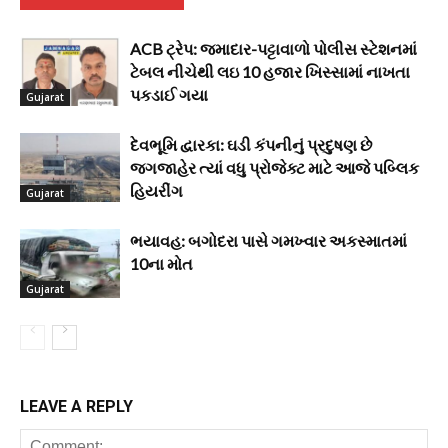
ACB ટ્રેપ: જમાદાર-પટ્ટાવાળો પોલીસ સ્ટેશનમાં
ટેબલ નીચેથી લઇ 10 હજાર ખિસ્સામાં નાખતા
પકડાઈ ગયા
Gujarat
દેવભૂમિ દ્વારકા: ઘડી કંપનીનું પ્રદુષણ છે
જગજાહેર ત્યાં વધુ પ્રોજેક્ટ માટે આજે પબ્લિક
હિયરીંગ
Gujarat
ભયાવહ: બગોદરા પાસે ગમખ્વાર અકસ્માતમાં
10ના મોત
Gujarat
LEAVE A REPLY