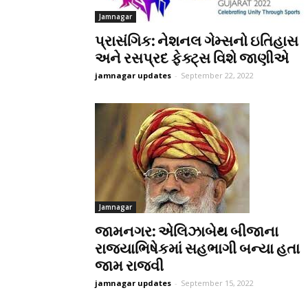
Jamnagar
પ્રાસંગિક: નેશનલ ગેમ્સનો ઇતિહાસ
અને રસપ્રદ ફેક્ટ્સ વિશે જાણીએ
jamnagar updates
-
September 22, 2022
Jamnagar
જામનગર: એલિઝાબેથ બીજાના
રાજ્યાભિષેકમાં સહભાગી બન્યા હતા
જામ રાજવી
jamnagar updates
-
September 15, 2022