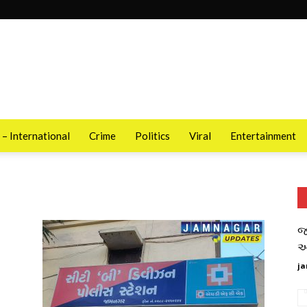
 – International
Crime
Politics
Viral
Entertainment
જ
આ
ja