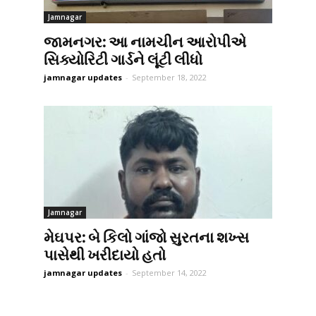
Jamnagar
જામનગર: આ નામચીન આરોપીએ
સિક્યોરિટી ગાર્ડને લૂંટી લીધો
jamnagar updates
-
September 18, 2022
Jamnagar
મેઘપર: બે કિલો ગાંજો સુરતના શખ્સ
પાસેથી ખરીદાયો હતો
jamnagar updates
-
September 14, 2022