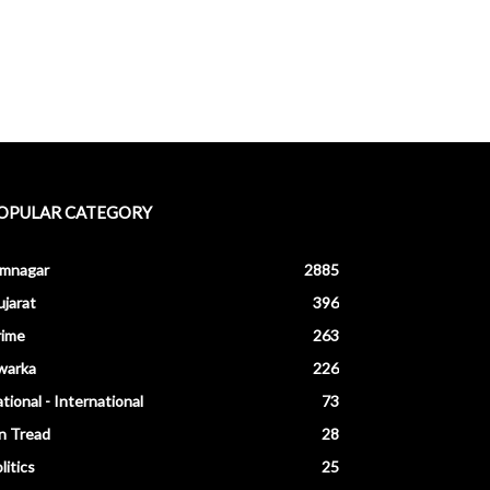
OPULAR CATEGORY
amnagar
2885
jarat
396
rime
263
warka
226
tional - International
73
n Tread
28
litics
25