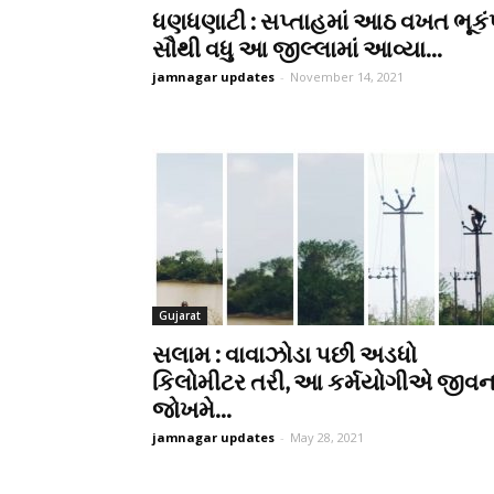
ધણધણાટી : સપ્તાહમાં આઠ વખત ભૂકં
સૌથી વધુ આ જીલ્લામાં આવ્યા...
jamnagar updates
-
November 14, 2021
Gujarat
સલામ : વાવાઝોડા પછી અડધો
કિલોમીટર તરી, આ કર્મયોગીએ જીવન
જોખમે...
jamnagar updates
-
May 28, 2021