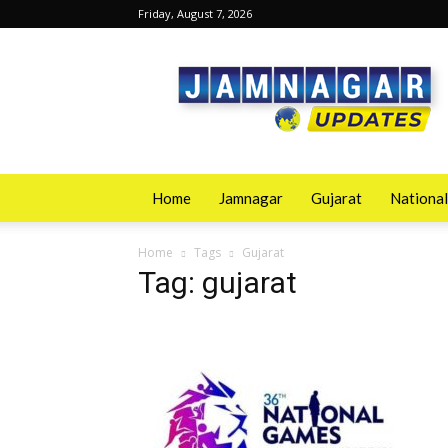
Friday, August 7, 2026
Jamnagarupdates
Home
Jamnagar
Gujarat
National
Home
Tags
Gujarat
Tag: gujarat