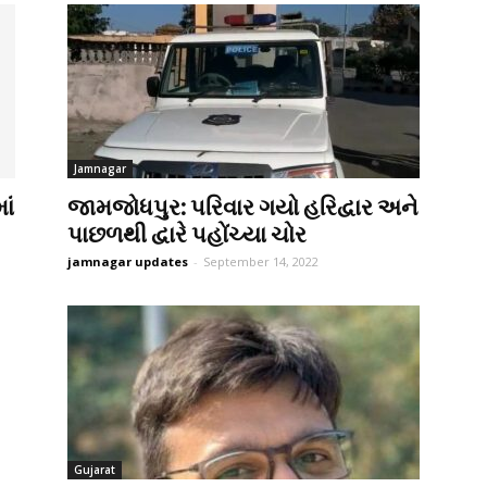
Jamnagar
ાં
જામજોધપુર: પરિવાર ગયો હરિદ્વાર અને
પાછળથી દ્વારે પહોંચ્યા ચોર
jamnagar updates
-
September 14, 2022
Gujarat