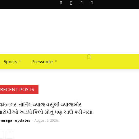
Sports
Pressnote
RECENT POSTS
ામનગર: તોતિંગ વ્યાજ વસુલી વ્યાજખોર
રોપીઓ અડધો કિલો સોનું પણ ચાઉં કરી ગયા
mnagar updates
-
August 6, 2026