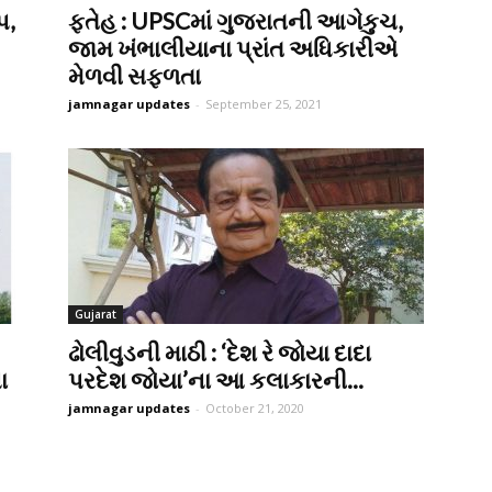
પ,
ફતેહ : UPSCમાં ગુજરાતની આગેકુચ,
જામ ખંભાલીયાના પ્રાંત અધિકારીએ
મેળવી સફળતા
jamnagar updates
-
September 25, 2021
Gujarat
ઢોલીવુડની માઠી : ‘દેશ રે જોયા દાદા
ા
પરદેશ જોયા’ના આ કલાકારની...
jamnagar updates
-
October 21, 2020