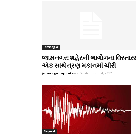
Jamnagar
જામનગર: શહેરની ભાગોળના વિસ્તારમ
એક સાથે ત્રણ મકાનમાં ચોરી
jamnagar updates
-
September 14, 2022
Gujarat