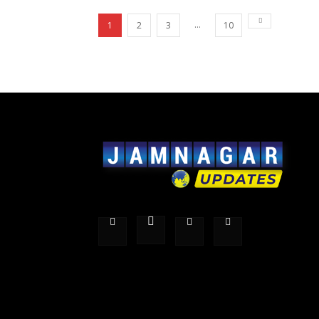
...
1
2
3
10