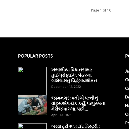
Page 1 of 10
POPULAR POSTS
P
ખંભાલીયા વિધાનસભા:
J
હાઈપ્રોફાઈલ બેઠકના
Gu
ગામેગામનું વિહંગાવલોકન
December 12, 2022
C
D
જામનગર: પતીએ પત્નીનું
વોટ્સએપ ચેક કર્યું, પરપુરુષના
Na
મેસેજ વાંચ્યા, પછી…
O
April 10, 2023
Po
બરડા ટ્રીપલ મર્ડર મિસ્ટ્રી :