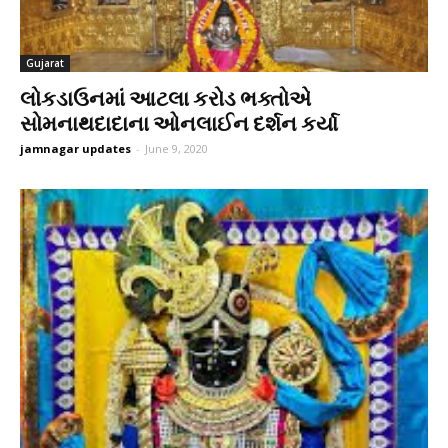
Gujarat
લોકડાઉનમાં આટલા કરોડ ભક્તોએ
સોમનાથદાદાના ઓનલાઈન દર્શન કર્યા
jamnagar updates
-
June 9, 2020