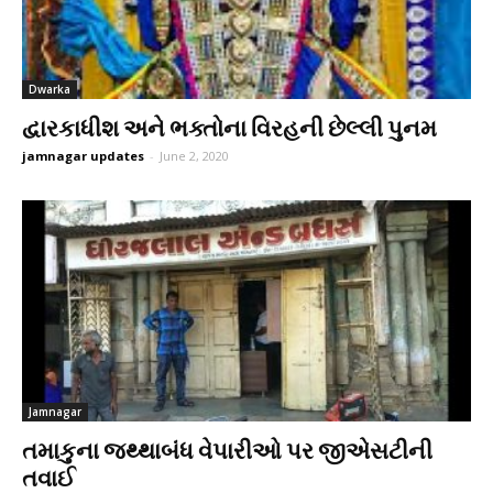
Dwarka
દ્વારકાધીશ અને ભક્તોના વિરહની છેલ્લી પુનમ
jamnagar updates
-
June 2, 2020
Jamnagar
તમાકુના જથ્થાબંધ વેપારીઓ પર જીએસટીની
તવાઈ