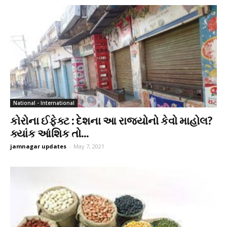
National - International
કોરોના ઈફેક્ટ : દેશના આ રાજ્યોનો કેવો માહોલ?
ક્યાંક આંશિક તો...
jamnagar updates
-
May 7, 2021