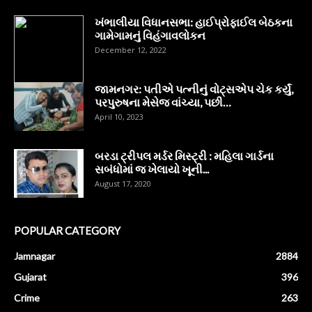
ખંભાલીયા વિધાનસભા: હાઈપ્રોફાઈલ બેઠકના
ગામેગામનું વિહંગાવલોકન
December 12, 2022
જામનગર: પતીએ પત્નીનું વોટ્સએપ ચેક કર્યું,
પરપુરુષના મેસેજ વાંચ્યા, પછી…
April 10, 2023
બરડા ટ્રીપલ મર્ડર મિસ્ટ્રી : મહિલા ગાર્ડના
સબંધોમાં જ ખેલાયો ખૂની...
August 17, 2020
POPULAR CATEGORY
Jamnagar
2884
Gujarat
396
Crime
263