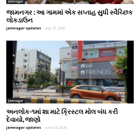
Jamnagar
જામનગર : આ ગામમાં એક સપ્તાહ સુધી સ્વૈચ્છિક
લોકડાઉન
jamnagar updates
-
July 19, 2020
Jamnagar
અનલોક-૧માં શા માટે ક્રિસ્ટલ મોલ બંધ કરી
દેવાયો, જાણો
jamnagar updates
-
June 26, 2020