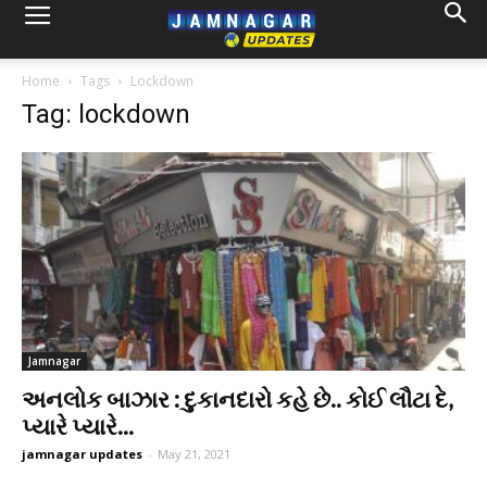
Home
Tags
Lockdown
Tag: lockdown
Jamnagar
અનલોક બાઝાર : દુકાનદારો કહે છે.. કોઈ લૌટા દે,
પ્યારે પ્યારે...
jamnagar updates
-
May 21, 2021