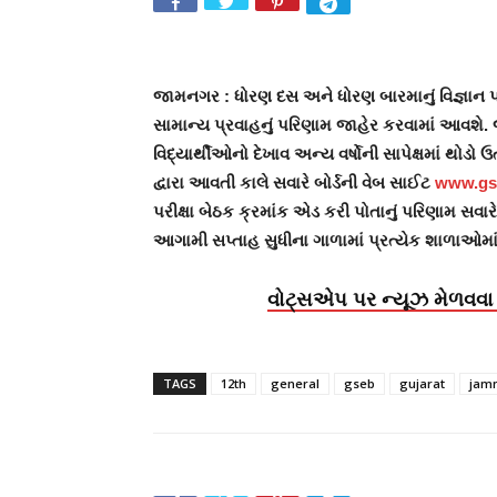
જામનગર : ધોરણ દસ અને ધોરણ બારમાનું વિજ્ઞાન
સામાન્ય પ્રવાહનું પરિણામ જાહેર કરવામાં આવશે.
વિદ્યાર્થીઓનો દેખાવ અન્ય વર્ષોની સાપેક્ષમાં થોડો
દ્વારા આવતી કાલે સવારે બોર્ડની વેબ સાઈટ
www.gs
પરીક્ષા બેઠક ક્રમાંક એડ કરી પોતાનું પરિણામ સ
આગામી સપ્તાહ સુધીના ગાળામાં પ્રત્યેક શાળાઓમા
વોટ્સએપ પર ન્યૂઝ મેળવવા 
TAGS
12th
general
gseb
gujarat
jam