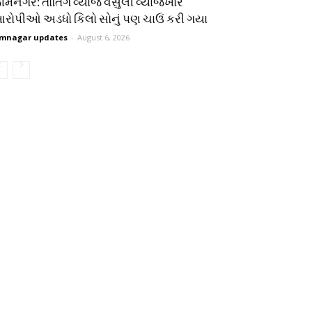
ામનગર: તોતિંગ વ્યાજ વસુલી વ્યાજખોર
રોપીઓ અડધો કિલો સોનું પણ ચાઉં કરી ગયા
mnagar updates
-
August 6, 2026