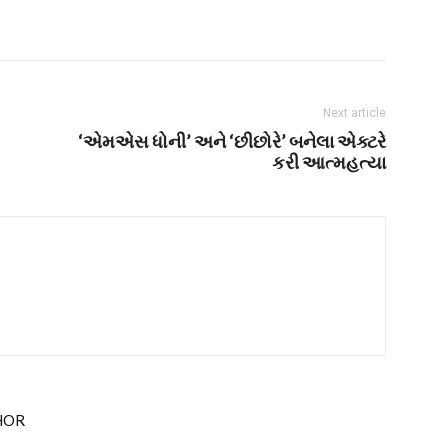
Next article
‘એમએસ ધોની’ અને ‘છીછોરે’ બનેલા એક્ટરે
કરી આત્મહત્યા
HOR