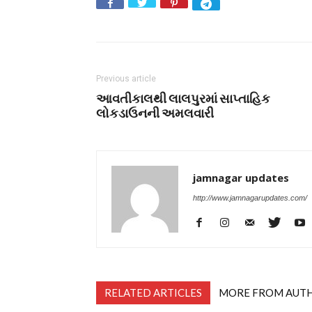
Previous article
આવતીકાલથી લાલપુરમાં સાપ્તાહિક
લોકડાઉનની અમલવારી
jamnagar updates
http://www.jamnagarupdates.com/
RELATED ARTICLES
MORE FROM AUT