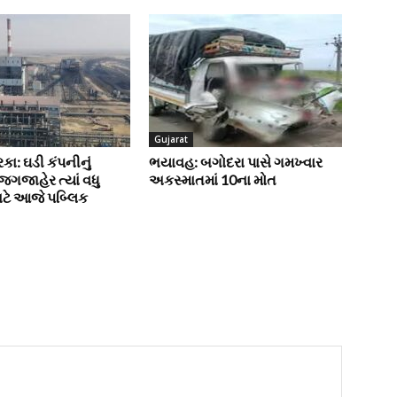
Gujarat
ારકા: ઘડી કંપનીનું
ભયાવહ: બગોદરા પાસે ગમખ્વાર
 જગજાહેર ત્યાં વધુ
અકસ્માતમાં 10ના મોત
માટે આજે પબ્લિક