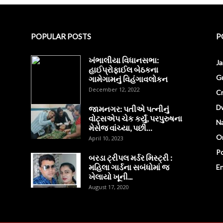
POPULAR POSTS
P
ખંભાલીયા વિધાનસભા:
J
હાઈપ્રોફાઈલ બેઠકના
Gu
ગામેગામનું વિહંગાવલોકન
December 12, 2022
C
D
જામનગર: પતીએ પત્નીનું
વોટ્સએપ ચેક કર્યું, પરપુરુષના
Na
મેસેજ વાંચ્યા, પછી…
O
April 10, 2023
Po
બરડા ટ્રીપલ મર્ડર મિસ્ટ્રી :
મહિલા ગાર્ડના સબંધોમાં જ
E
ખેલાયો ખૂની...
August 17, 2020