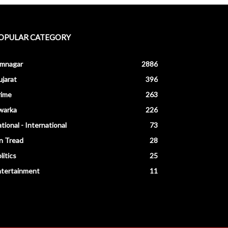
OPULAR CATEGORY
amnagar
2886
jarat
396
rime
263
warka
226
tional - International
73
n Tread
28
litics
25
ntertainment
11