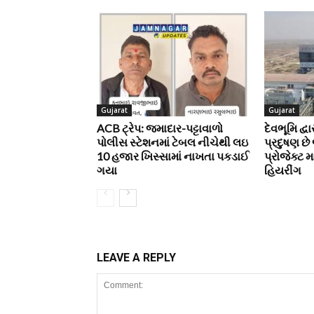
Gujarat
Gujarat
ACB ટ્રેપ: જમાદાર-પટ્ટાવાળો
દેવભૂમિ દ્વ
પોલીસ સ્ટેશનમાં ટેબલ નીચેથી લઇ
પ્રદુષણ છે
10 હજાર ખિસ્સામાં નાખતા પકડાઈ
પ્રોજેક્ટ 
ગયા
હિયરીંગ
LEAVE A REPLY