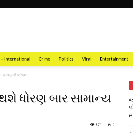
 – International
Crime
Politics
Viral
Entertainment
ય પ્રવાહની પરિણામ
થશે ધોરણ બાર સામાન્ય
જ
લ
ja
874
0