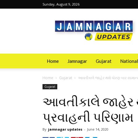
Sunday, August 9, 2026
Jamnagarupdates
Home
Jamnagar
Gujarat
National
Home
Gujarat
આવતીકાલે જાહેર થશે ધોરણ બાર સામાન્
Gujarat
આવતીકાલે જાહેર 
પ્રવાહની પરિણામ
By
jamnagar updates
-
June 14, 2020