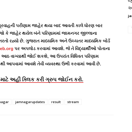
જ
આ
ja
 પ્રવાહની પરીણામ જાહેર થયા બાદ આવતી કાલે ધોરણ બાર
 જો કે જાહેર થયેલ બંને પરિણામમાં જામનગર જીલ્લાના
 ઉતરતો રહ્યો છે. ગુજરાત માધ્યમિક અને ઉચ્ચતર માધ્યમિક બોર્ડ
eb.org
પર અપલોડ કરવામાં આવશે. જે તે વિદ્યાર્થીઓ પોતાના
વારે આઠ વાગ્યાથી જોઈ શકશે, આ ઉપરાંત વિધિવત પરિણામ
ંથી આપવામાં આવશે તેવી વ્યવસ્થા ઉભી કરવામાં આવી છે.
માટે અહીં ક્લિક કરી ગ્રુપ જોઈન કરો.
nagar
jamnagarupdates
result
stream