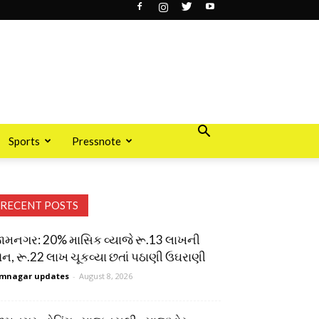
Sports
Pressnote
RECENT POSTS
ામનગર: 20% માસિક વ્યાજે રૂ.13 લાખની
ોન, રૂ.22 લાખ ચૂકવ્યા છતાં પઠાણી ઉઘરાણી
mnagar updates
-
August 8, 2026