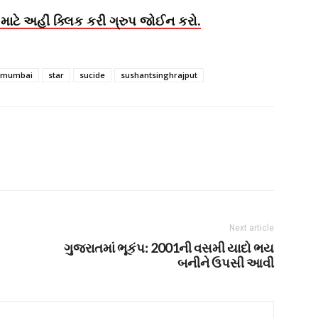
માટે અહીં ક્લિક કરી ગ્રુપ જોઈન કરો.
mumbai
star
sucide
sushantsinghrajput
Next article
ગુજરાતમાં ભૂકંપ: 2001ની વસમી યાદો ભય
બનીને ઉપસી આવી