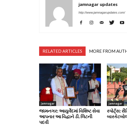
jamnagar updates
http://www.jamnagarupdates.com/
RELATED ARTICLES
MORE FROM AUT
Jamnagar
Jamnagar
જામનગર: આયુર્વેદમાં વિશિષ્ટ સેવા
સ્પોર્ટ્સ: 
આપનાર આ વિદ્વાને ડી. લિટની
બાસ્કેટબો
પદવી