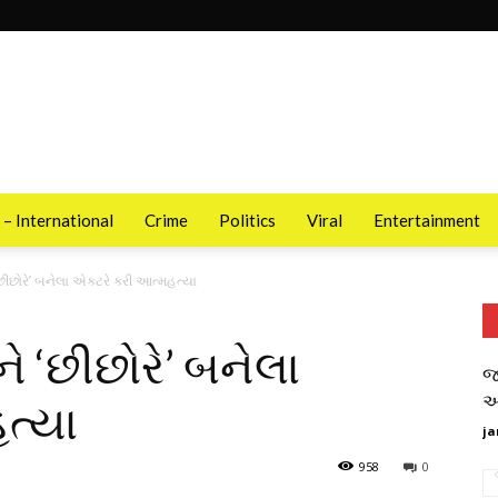
 – International
Crime
Politics
Viral
Entertainment
છોરે’ બનેલા એક્ટરે કરી આત્મહત્યા
‘છીછોરે’ બનેલા
જ
આ
ત્યા
ja
958
0