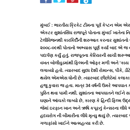
મુંબઈ : ભારતીય ક્રિકેટ ટીમના પૂર્વ કેપ્ટન એમ એ
એકટર સુશાંતસિંઘ રાજપૂતે પોતાના મુંબઈ ખાતેના 
ટેલીવિજનથી કારકિર્દીની શરુઆત કરનાર સુશાંતનો જ
૨૦૦૮-૦૯થી પોતાનો અભ્યાસ પૂર્ણ કર્યા બાદ એ જ વર્
પદાર્પણ કર્યું હતું. રાજપૂતના કેરિયરની સાચી શર
વખત બોલીવુડમાંથી ફિલ્મની ઓફર મળી અને ‘કાય પો 
લગાવ્યો હતો. ત્યારબાદ સુધ્ધ દેશી રોમાન્સ, પીકે, 
થયેલ એમએસ ધોની છે. ત્યારબાદ છીછોરેમાં કલાકારી
હજુ કુવારા જ હતા. માત્ર 34 વર્ષની ઉમરે આપઘ
પુસ્તિ થવા પામી નથી. સુશાંતના આપઘાતને લઈને સમગ
ઘણાને આંચકો લાગ્યો છે, કારણ કે હિન્દી ફિલ્મ ઉદ્ય
જેમાં ઇરફાન ખાન અને ઋષિ કપૂરનું કેન્સરના લીધે
હદયરોગ ની બીમારીના લીધે મૃત્યુ થયું છે. ત્યારબાદ
ગળાફાંસો ખાઈને આત્મહત્યા કરી છે.