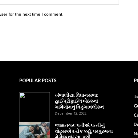
ser for the next time I comment.
POPULAR POSTS
P
ખંભાલીયા વિધાનસભા:
J
હાઈપ્રોફાઈલ બેઠકના
Gu
ગામેગામનું વિહંગાવલોકન
December 12, 2022
C
D
જામનગર: પતીએ પત્નીનું
વોટ્સએપ ચેક કર્યું, પરપુરુષના
Na
મેસેજ વાંચ્યા, પછી…