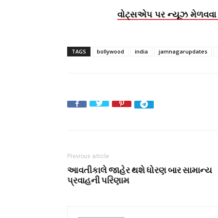
વોટ્સએપ પર ન્યૂઝ મેળવવા 
TAGS
bollywood
india
jamnagarupdates
Previous article
આવતીકાલે જાહેર થશે ધોરણ બાર સામાન્ય
પ્રવાહની પરિણામ