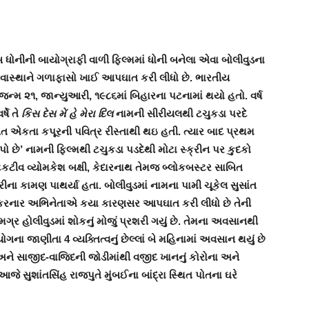
સ ધોનીની બાયોગ્રાફી વાળી ફિલ્મમાં ધોની બનેલા એવા બોલીવુડના
નિવાસ્થાને ગળાફાસો ખાઈ આપઘાત કરી લીધો છે. ભારતીય
ન્મ ૨૧, જાન્યુઆરી, ૧૯૮૬માં બિહારના પટનામાં થયો હતો. વર્ષ
ષે તે
કિસ દેસ મેં હે મેરા દિલ
નામની સીરીયલથી ટચુકડા પરદે
ૂઆત એકતા કપૂરની પવિત્ર રીસ્તાથી થઇ હતી. ત્યાર બાદ પ્રથમ
છે’ નામની ફિલ્મથી ટચુકડા પડદેથી મોટા સ્ક્રીન પર કુદકો
ડીટેકટીવ વ્યોમકેશ બક્ષી, કેદારનાથ તેમજ બ્લોકબસ્ટર સાબિત
ના કામણ પાથર્યા હતા. બોલીવુડમાં નામના પામી ચૂકેલ સુસાંત
ાત કરનાર અભિનેતાએ કયા કારણસર આપઘાત કરી લીધો છે તેની
્ર હોલીવુડમાં શોકનું મોજું પ્રશરી ગયું છે. તેમના અવસાનથી
ોગના જાણીતા 4 વ્યક્તિત્વનું છેલ્લાં બે મહિનામાં અવસાન થયું છે
 અને સાજીદ-વાજિદની જોડીમાંથી વજીદ ખાનનું કોરોના અને
 આજે સુશાંતસિંહ રાજપુતે મુંબઈના બાંદ્રા સ્થિત પોતના ઘરે