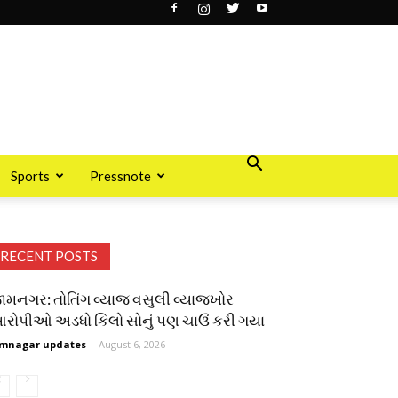
Sports
Pressnote
RECENT POSTS
ામનગર: તોતિંગ વ્યાજ વસુલી વ્યાજખોર
રોપીઓ અડધો કિલો સોનું પણ ચાઉં કરી ગયા
mnagar updates
-
August 6, 2026