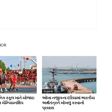
HOR
Gujarat
સૈનિક સ્કૂલ ખાતે યોજાઇ
ઓખા નજીકના દરિયામાં ભારતીય
લ ચેમ્પિયનશિપ
અર્થતંત્રને ખોખલું કરવાનો
પ્રયાસ