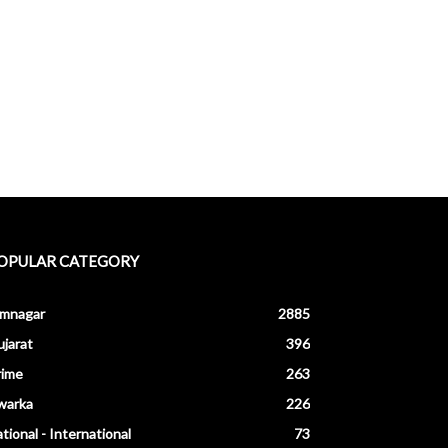
OPULAR CATEGORY
amnagar
2885
jarat
396
rime
263
warka
226
tional - International
73