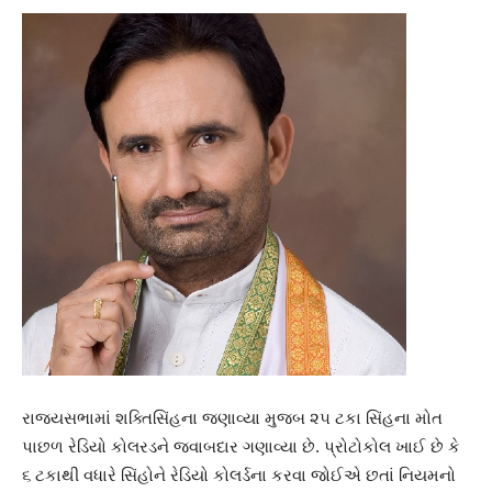
રાજ્યસભામાં શક્તિસિંહના જણાવ્યા મુજબ ૨૫ ટકા સિંહના મોત
પાછળ રેડિયો કોલરડને જવાબદાર ગણાવ્યા છે. પ્રોટોકોલ ખાઈ છે કે
૬ ટકાથી વધારે સિંહોને રેડિયો કોલર્ડના કરવા જોઈએ છતાં નિયમનો