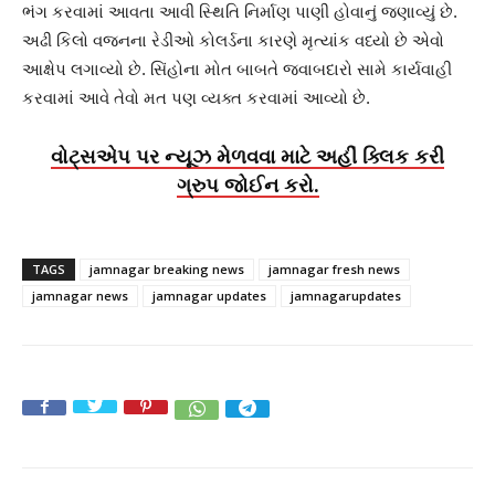
ભંગ કરવામાં આવતા આવી સ્થિતિ નિર્માણ પાણી હોવાનું જણાવ્યું છે.
અઢી કિલો વજનના રેડીઓ કોલર્ડના કારણે મૃત્યાંક વધ્યો છે એવો
આક્ષેપ લગાવ્યો છે. સિંહોના મોત બાબતે જવાબદારો સામે કાર્યવાહી
કરવામાં આવે તેવો મત પણ વ્યક્ત કરવામાં આવ્યો છે.
વોટ્સએપ પર ન્યૂઝ મેળવવા માટે અહીં ક્લિક કરી
ગ્રુપ જોઈન કરો.
TAGS
jamnagar breaking news
jamnagar fresh news
jamnagar news
jamnagar updates
jamnagarupdates