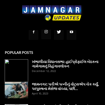
POPULAR POSTS
ખંભાલીયા વિધાનસભા: હાઈપ્રોફાઈલ બેઠકના
ગામેગામનું વિહંગાવલોકન
December 12, 2022
જામનગર: પતીએ પત્નીનું વોટ્સએપ ચેક કર્યું,
પરપુરુષના મેસેજ વાંચ્યા, પછી…
April 10, 2023