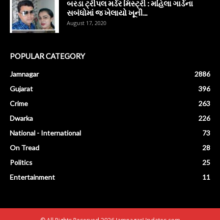
બરડા ટ્રીપલ મર્ડર મિસ્ટ્રી : મહિલા ગાર્ડના
સબંધોમાં જ ખેલાયો ખૂની...
August 17, 2020
POPULAR CATEGORY
Jamnagar
2886
Gujarat
396
Crime
263
Dwarka
226
National - International
73
On Tread
28
Politics
25
Entertainment
11