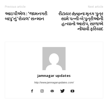
Previous article
Next article
આઇપીએલ : ‘જામનગરી
રીટાયર dyspના મૃતક પુત્ર
બાપુ’નું ‘રોયલ’ સન્માન
સામે પત્ની-બે પુત્રીઓની
હત્યાનો આરોપ, સાળાએ
નોંધાવી ફરિયાદ
jamnagar updates
http://www.jamnagarupdates.com/