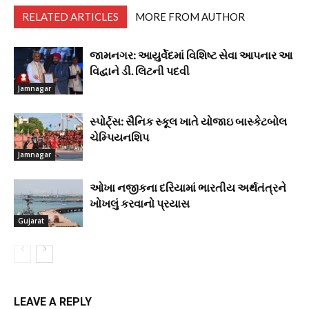
RELATED ARTICLES
MORE FROM AUTHOR
જામનગર: આયુર્વેદમાં વિશિષ્ટ સેવા આપનાર આ
વિદ્વાને ડી. લિટની પદવી
Jamnagar
સ્પોર્ટ્સ: સૈનિક સ્કૂલ ખાતે યોજાઇ બાસ્કેટબોલ
ચેમ્પિયનશિપ
Jamnagar
ઓખા નજીકના દરિયામાં ભારતીય અર્થતંત્રને
ખોખલું કરવાનો પ્રયાસ
Gujarat
LEAVE A REPLY