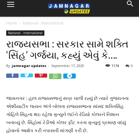
Home
National - International
National - International
રાજ્યસભા : સરકાર સામે શક્તિ
‘સિંહ’ ગર્જયા, કહ્યું એવું કે….
By
jamnagar updates
-
September 17, 2020
1174
0
જામનગર : હાલ રાજ્યસભાનું સત્ર ચાલી રહ્યું છે ત્યારે ગુજરાતના
એશીયાટીક લાયન અંગે બોલતા રાજ્યસભાના સાંસદ શક્તિસિંહ
ગોહિલે સિંહના થઇ રહેલા મૃત્યુને લઈને રેડિયો કોલરને નિશાન
બનાવ્યું છે. સિંહોમાં રેડીઓ કોલર ફીટ કરતા મૃત્યુનું પ્રમાણ વધ્યું
હોવાનો આક્ષેપ કરી તપાસની માંગણી કરી છે.