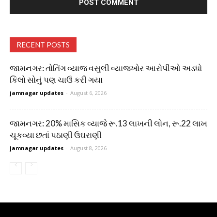
RECENT POSTS
જામનગર: તોતિંગ વ્યાજ વસુલી વ્યાજખોર આરોપીઓ અડધો
કિલો સોનું પણ ચાઉં કરી ગયા
jamnagar updates
-
August 6, 2026
જામનગર: 20% માસિક વ્યાજે રૂ.13 લાખની લોન, રૂ.22 લાખ
ચૂકવ્યા છતાં પઠાણી ઉઘરાણી
jamnagar updates
-
August 8, 2026