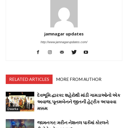
jamnagar updates
http://www.jamnagarupdates.com/
RELATED ARTICLES
MORE FROM AUTHOR
દેવભૂમિ દ્વારકા: શહેરોથી માંડી ગામડાઓનો એક
અવાજ, પૂનમબેનને જીતની હેટ્રીક અપાવવા
મક્કમ
Dwarka
જામનગર: મરીન નેશનલ પાર્કમાં કોરલને