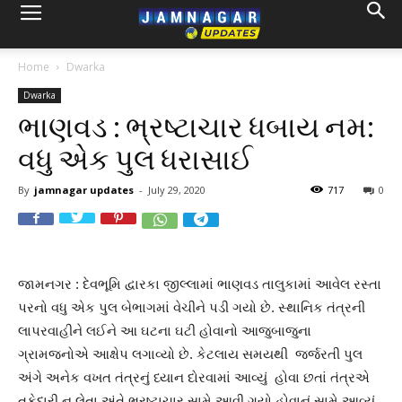
Home
Dwarka
Dwarka
ભાણવડ : ભ્રષ્ટાચાર ધબાય નમ:
વધુ એક પુલ ધરાસાઈ
By
jamnagar updates
-
July 29, 2020
717
0
જામનગર : દેવભૂમિ દ્વારકા જીલ્લામાં ભાણવડ તાલુકામાં આવેલ રસ્તા
પરનો વધુ એક પુલ બેભાગમાં વેચીને પડી ગયો છે. સ્થાનિક તંત્રની
લાપરવાહીને લઈને આ ઘટના ઘટી હોવાનો આજુબાજુના
ગ્રામજનોએ આક્ષેપ લગાવ્યો છે. કેટલાય સમયથી જર્જરતી પુલ
અંગે અનેક વખત તંત્રનું ધ્યાન દોરવામાં આવ્યું હોવા છતાં તંત્રએ
તકેદારી ન લેતા અંતે ભ્રષ્ટાચાર સામે આવી ગયો હોવાનું સામે આવ્યું