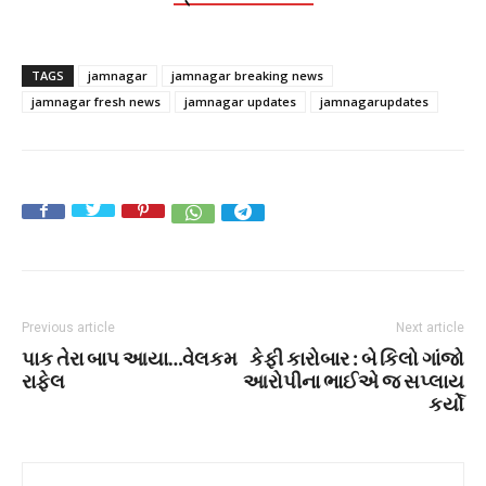
TAGS
jamnagar
jamnagar breaking news
jamnagar fresh news
jamnagar updates
jamnagarupdates
Previous article
Next article
પાક તેરા બાપ આયા…વેલકમ
કેફી કારોબાર : બે કિલો ગાંજો
રાફેલ
આરોપીના ભાઈએ જ સપ્લાય
કર્યો