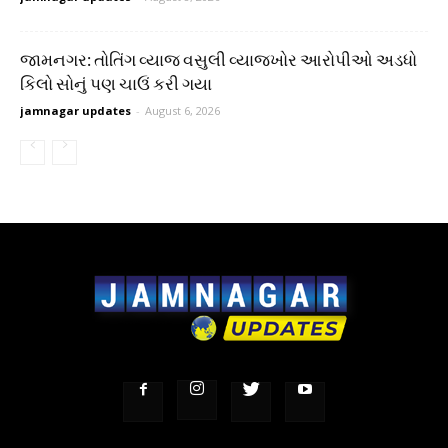
જામનગર: તોતિંગ વ્યાજ વસુલી વ્યાજખોર આરોપીઓ અડધો
કિલો સોનું પણ ચાઉં કરી ગયા
jamnagar updates
-
August 6, 2026