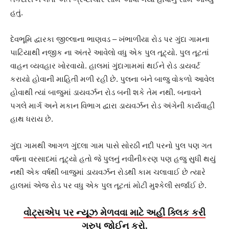
હતું.
દેવભૂમિ દ્વારકા જીલ્લાના ભાણવડ – ખંભાળીયા રોડ પર ગુંદા ગામના
પાટિયાથી નજીક ના અંતરે આવેલો વધુ એક પુલ તૂટ્યો. પુલ તૂટતાં
વાહન વ્યવહાર ખોરવાયો. હાલમાં ગુંદાગામમાં થઈને રોડ ડાયવર્ટ
કરાયો હોવાની માહિતી મળી રહી છે. પુલના બંને બાજુ વોકળો આવેલ
હોવાથી ત્યાં બાજુમાં ડાયવર્ઝન રોડ બની શકે તેમ નથી. બનાવને
પગલે માર્ગ અને મકાન વિભાગ દ્વારા ડાયવર્ઝન રોડ અંગેની કાર્યવાહી
હાથ ધરાય છે.
ગુંદા ગામથી આગળ ગુંદલા ગામ પાસે સોરઠી નદી પરનો પુલ પણ ગત
વર્ષના વરસાદમાં તૂટ્યો હતો જે પુલનું નવીનીકરણ પણ હજુ સુધી થયું
નથી એક વર્ષથી બાજુમાં ડાયવર્ઝન રોડથી કામ ચલાવાઈ છે ત્યારે
હાલમાં એજ રોડ પર વધુ એક પુલ તૂટતાં મોટી મુશ્કેલી સર્જાઈ છે.
વોટ્સએપ પર ન્યૂઝ મેળવવા માટે અહીં ક્લિક કરી
ગ્રુપ જોઈન કરો.