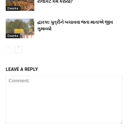
રીલોકેટ કેમ કરાયા?
Dwarka
દ્વારકા: પુત્રીને બચાવવા જતા માતાએ જીવ
ગુમાવ્યો
Dwarka
LEAVE A REPLY