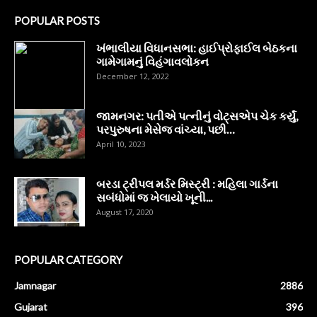
POPULAR POSTS
ખંભાલીયા વિધાનસભા: હાઈપ્રોફાઈલ બેઠકના
ગામેગામનું વિહંગાવલોકન
December 12, 2022
જામનગર: પતીએ પત્નીનું વોટ્સએપ ચેક કર્યું,
પરપુરુષના મેસેજ વાંચ્યા, પછી…
April 10, 2023
બરડા ટ્રીપલ મર્ડર મિસ્ટ્રી : મહિલા ગાર્ડના
સબંધોમાં જ ખેલાયો ખૂની...
August 17, 2020
POPULAR CATEGORY
Jamnagar
2886
Gujarat
396