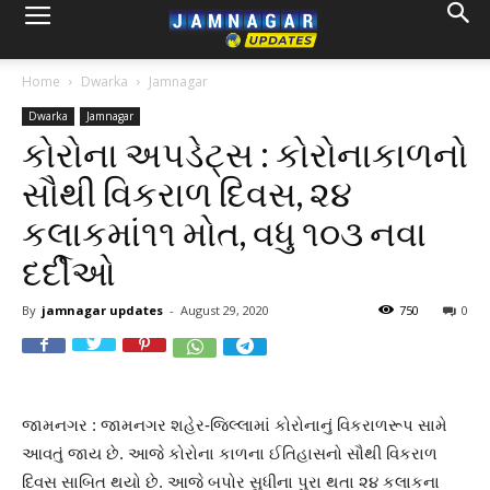
Home
Dwarka
Jamnagar
Dwarka
Jamnagar
કોરોના અપડેટ્સ : કોરોનાકાળનો
સૌથી વિકરાળ દિવસ, ૨૪
કલાકમાં૧૧ મોત, વધુ ૧૦૩ નવા
દર્દીઓ
By
jamnagar updates
-
August 29, 2020
750
0
જામનગર : જામનગર શહેર-જિલ્લામાં કોરોનાનું વિકરાળરૂપ સામે
આવતું જાય છે. આજે કોરોના કાળના ઈતિહાસનો સૌથી વિકરાળ
દિવસ સાબિત થયો છે. આજે બપોર સુધીના પુરા થતા ૨૪ કલાકના