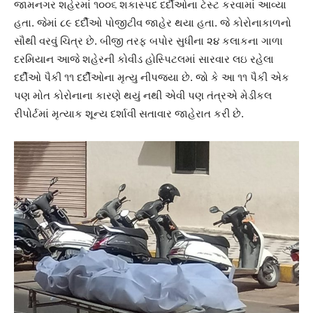
જામનગર શહેરમાં ૧૦૦૬ શકાસ્પદ દર્દીઓના ટેસ્ટ કરવામાં આવ્યા
હતા. જેમાં ૮૯ દર્દીઓ પોજીટીવ જાહેર થયા હતા. જે કોરોનાકાળનો
સૌથી વરવું ચિત્ર છે. બીજી તરફ બપોર સુધીના ૨૪ કલાકના ગાળા
દરમિયાન આજે શહેરની કોવીડ હોસ્પિટલમાં સારવાર લઇ રહેલા
દર્દીઓ પૈકી ૧૧ દર્દીઓના મૃત્યુ નીપજ્યા છે. જો કે આ ૧૧ પૈકી એક
પણ મોત કોરોનાના કારણે થયું નથી એવી પણ તંત્રએ મેડીકલ
રીપોર્ટમાં મૃત્યાક શૂન્ય દર્શાવી સતાવાર જાહેરાત કરી છે.