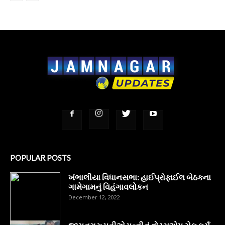
POPULAR POSTS
ખંભાલીયા વિધાનસભા: હાઈપ્રોફાઈલ બેઠકના
ગામેગામનું વિહંગાવલોકન
December 12, 2022