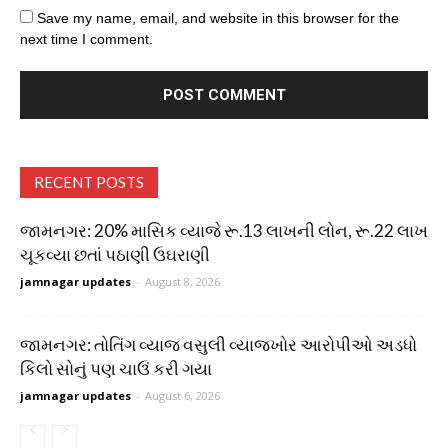
Save my name, email, and website in this browser for the
next time I comment.
RECENT POSTS
જામનગર: 20% માસિક વ્યાજે રૂ.13 લાખની લોન, રૂ.22 લાખ
ચૂકવ્યા છતાં પઠાણી ઉઘરાણી
jamnagar updates
-
August 8, 2026
જામનગર: તોતિંગ વ્યાજ વસુલી વ્યાજખોર આરોપીઓ અડધો
કિલો સોનું પણ ચાઉં કરી ગયા
jamnagar updates
-
August 6, 2026