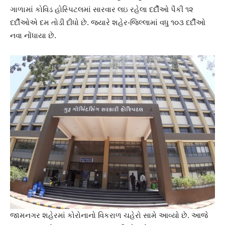
ગાળામાં કોવિડ હોસ્પિટલમાં સારવાર લઇ રહેલા દર્દીઓ પૈકી ૧૨
દર્દીઓએ દમ તોડી દીધો છે. જયારે શહેર-જિલ્લામાં વધુ ૧૦૩ દર્દીઓ
નવા નોંધાયા છે.
જામનગર શહેરમાં કોરોનાનો વિકરાળ ચહેરો સામે આવ્યો છે. આજે