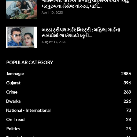
જામનગર: પતીએ પત્નીનું વોટ્સએપ ચેક કર્યું,
પરપુરુષના મેસેજ વાંચ્યા, પછી…
April 10, 2023
બરડા ટ્રીપલ મર્ડર મિસ્ટ્રી : મહિલા ગાર્ડના
સબંધોમાં જ ખેલાયો ખૂની...
August 17, 2020
POPULAR CATEGORY
Jamnagar
2886
Gujarat
396
Crime
263
Dwarka
226
National - International
73
On Tread
28
Politics
25