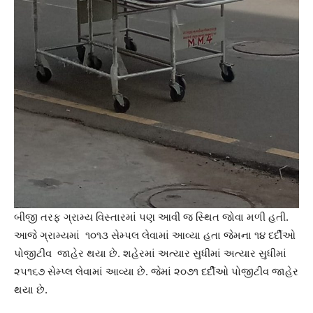
બીજી તરફ ગ્રામ્ય વિસ્તારમાં પણ આવી જ સ્થિત જોવા મળી હતી.
આજે ગ્રામ્યમાં ૧૦૧૩ સેમ્પલ લેવામાં આવ્યા હતા જેમના ૧૪ દર્દીઓ
પોજીટીવ જાહેર થયા છે. શહેરમાં અત્યાર સુધીમાં અત્યાર સુધીમાં
૨૫૧૬૭ સેમ્પ્લ લેવામાં આવ્યા છે. જેમાં ૨૦૭૧ દર્દીઓ પોજીટીવ જાહેર
થયા છે.