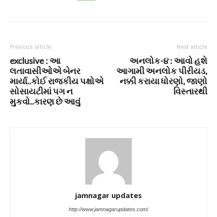
Previous article
Next article
exclusive : આ
અનલોક-૪ : આવો હશે
લતાવાસીઓએ બેનર
આગામી અનલોક પીરીયડ,
માર્યા..કોઈ રાજકીય પક્ષોએ
નક્કી કરાયા ધોરણો, જાણો
સોસાયટીમાં પગ ન
વિસ્તારથી
મુકવો..કારણ છે આવું
jamnagar updates
http://www.jamnagarupdates.com/