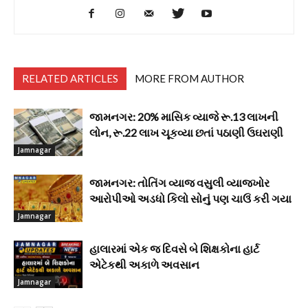
RELATED ARTICLES
MORE FROM AUTHOR
જામનગર: 20% માસિક વ્યાજે રૂ.13 લાખની
લોન, રૂ.22 લાખ ચૂકવ્યા છતાં પઠાણી ઉઘરાણી
Jamnagar
જામનગર: તોતિંગ વ્યાજ વસુલી વ્યાજખોર
આરોપીઓ અડધો કિલો સોનું પણ ચાઉં કરી ગયા
Jamnagar
હાલારમાં એક જ દિવસે બે શિક્ષકોના હાર્ટ
એટેકથી અકાળે અવસાન
Jamnagar