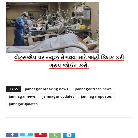
વોટ્સએપ પર ન્યૂઝ મેળવવા માટે અહીં ક્લિક કરી
ગ્રુપ જોઈન કરો.
TAGS
jamnagar breaking news
jamnagar fresh news
jamnagar news
jamnagar updates
jamnagarupdates
jamngarupdates