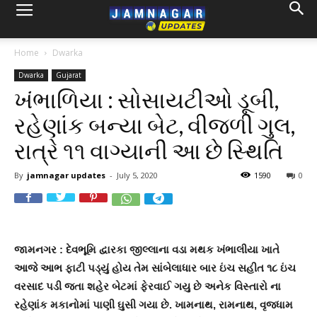
Home
Dwarka
Dwarka
Gujarat
ખંભાળિયા : સોસાયટીઓ ડૂબી,
રહેણાંક બન્યા બેટ, વીજળી ગુલ,
રાત્રે ૧૧ વાગ્યાની આ છે સ્થિતિ
By
jamnagar updates
-
July 5, 2020
1590
0
જામનગર : દેવભૂમિ દ્વારકા જીલ્લાના વડા મથક ખંભાલીયા ખાતે
આજે આભ ફાટી પડ્યું હોય તેમ સાંબેલાધાર બાર ઇંચ સહીત ૧૮ ઇંચ
વરસાદ પડી જતા શહેર બેટમાં ફેરવાઈ ગયુ છે અનેક વિસ્તારો ના
રહેણાંક મકાનોમાં પાણી ઘુસી ગયા છે. ખામનાથ, રામનાથ, વૃજધામ