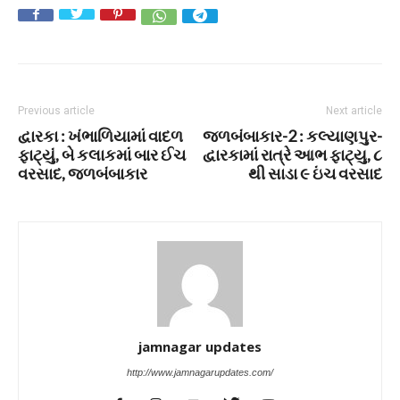
Previous article
Next article
દ્વારકા : ખંભાળિયામાં વાદળ
જળબંબાકાર-2 : કલ્યાણપુર-
ફાટ્યું, બે કલાકમાં બાર ઈચ
દ્વારકામાં રાત્રે આભ ફાટ્યુ, ૮
વરસાદ, જળબંબાકાર
થી સાડા ૯ ઇંચ વરસાદ
jamnagar updates
http://www.jamnagarupdates.com/