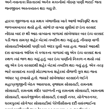
અને નવાનાકા વિસ્તારમાં અનેક મકાનોમાં ગોઠણ પાણી ભરાઈ જતા
જનજીવન અસ્તવ્યસ્ત થઇ ગયુ છે.
દ્વારકા જીલ્લાના વડા મથક ખંભાલીયા ખાતે આજે અતિવૃષ્ટિ થતા
જળબમબાકાર થયો હતો. સાંજે છ વાગ્યા સુધીમાં છ ઇંચ વરસાદ
નોંધ્યા બાદ છ થી આઠ વાગ્યાના ગાળામાં સાંબેલાધાર બાર ઇંચ વરસાદ
પડી જતા સમગ્ર શહેર બેટમાં તબદીલ થઇ ગયું હતું, નીચાણ વાળી
સોસાયટીઓમાંથી પાણી ઘરો અંદર ઘુસી ગયા હતા. જયારે આઠથી
દસ વાગ્યાના અંતિમ બે કલાકના ગાળામાં વધુ એક ઇંચ વરસાદ થતા
સ્થળ ત્યાં જળ થઇ ગયું હતું. બાર ઇંચ પાણીનો નિકાલ ન થયો ત્યાં
વધુ એક ઇંચ વરસાદથી શહેર બેટમાં તબદીલ થઇ ગયું હતું. એક તરફ
ભારે વરસાદના કારણે મોટાભાગના શહેરમાં વીજળી ગુલ થઇ જતા
અંધાર પટ્ટ છવાયો હતો. જયારે સાંબેલાધાર વરસાદને લઈને
મહાપ્રભુજીની બેઠક આસપાસ, વૃજધામ સોસાયટી, રામનાથ
સોસાયટી, રામનાથ મંદિર પાછળની ન્યુ રામનાથ સોસાયટી, ખામનાથ
સોસાયટી, વાયકેજીએન સોસાયટી, દત્તાણી નગર, યોગેશ્વરનગર,
ધરમપુરમાં યોગેશ્વર સોસાયટીમાં પેરેલીસીસના દર્દી વસંતભાઈના