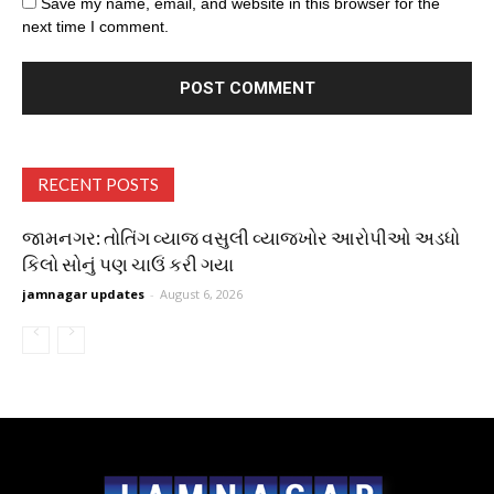
Save my name, email, and website in this browser for the
next time I comment.
RECENT POSTS
જામનગર: તોતિંગ વ્યાજ વસુલી વ્યાજખોર આરોપીઓ અડધો
કિલો સોનું પણ ચાઉં કરી ગયા
jamnagar updates
-
August 6, 2026