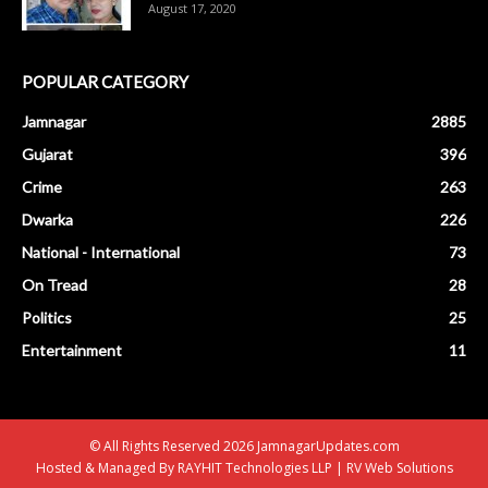
August 17, 2020
POPULAR CATEGORY
Jamnagar
2885
Gujarat
396
Crime
263
Dwarka
226
National - International
73
On Tread
28
Politics
25
Entertainment
11
© All Rights Reserved 2026 JamnagarUpdates.com
Hosted & Managed By
RAYHIT Technologies LLP
|
RV Web Solutions