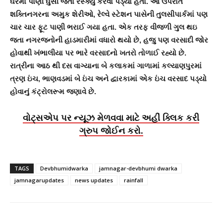
ઘરમાં પાણી ઘુસી જતા રેસ્ક્યુ કરવા પડ્યા હતા. આ ઉપરાંત
શક્તિનગરના અમુક શેરીઓ, રેલ્વે સ્ટેશન પાસેની તુલસીપાર્કમાં પણ
ચાર ચાર ફૂટ પાણી ભરાઈ ગયા હતા. એક તરફ વીજળી ગુલ થઇ
જતા નગરજનોની હાડમારીમાં વધારો થયો છે, હજુ પણ વરસાદી જોર
હોવાથી ખંભાલીયા પર ભારે વરસાદનો ખતરો તોળાઈ રહ્યો છે.
રાત્રીના આઠ થી દસ વાગ્યાના બે કલાકમાં ગાળામાં કલ્યાણપુરમાં
ત્રણ ઇંચ, ભાણવડમાં બે ઇંચ અને દ્વારકામાં એક ઇંચ વરસાદ પડ્યો
હોવાનું કંટ્રોલરૂમ જણાવે છે.
વોટ્સએપ પર ન્યૂઝ મેળવવા માટે અહીં ક્લિક કરી
ગ્રુપ જોઈન કરો.
TAGS
Devbhumidwarka
jamnagar-devbhumi dwarka
jamnagarupdates
news updates
rainfall