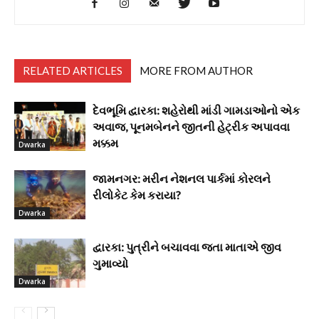
RELATED ARTICLES
MORE FROM AUTHOR
દેવભૂમિ દ્વારકા: શહેરોથી માંડી ગામડાઓનો એક
અવાજ, પૂનમબેનને જીતની હેટ્રીક અપાવવા
મક્કમ
Dwarka
જામનગર: મરીન નેશનલ પાર્કમાં કોરલને
રીલોકેટ કેમ કરાયા?
Dwarka
દ્વારકા: પુત્રીને બચાવવા જતા માતાએ જીવ
ગુમાવ્યો
Dwarka