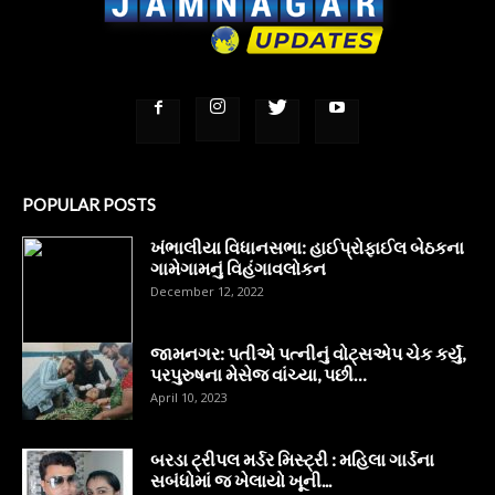
POPULAR POSTS
ખંભાલીયા વિધાનસભા: હાઈપ્રોફાઈલ બેઠકના
ગામેગામનું વિહંગાવલોકન
December 12, 2022
જામનગર: પતીએ પત્નીનું વોટ્સએપ ચેક કર્યું,
પરપુરુષના મેસેજ વાંચ્યા, પછી…
April 10, 2023
બરડા ટ્રીપલ મર્ડર મિસ્ટ્રી : મહિલા ગાર્ડના
સબંધોમાં જ ખેલાયો ખૂની...