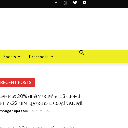
Sports
Pressnote
RECENT POSTS
ામનગર: 20% માસિક વ્યાજે રૂ.13 લાખની
ોન, રૂ.22 લાખ ચૂકવ્યા છતાં પઠાણી ઉઘરાણી
mnagar updates
-
August 8, 2026