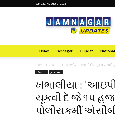
Sunday, August 9, 2026
Jamnagarupdates
Home
Jamnagar
Gujarat
National
Home
Dwarka
ખંભાલીયા : ‘આઇપીએલ પૂરો થાય પછી ચૂક
Dwarka
Jamnagar
ખંભાલીયા : ‘આઇપ
ચૂકવી દે જે ૧૫ હ
પોલીસકર્મી એસીબી