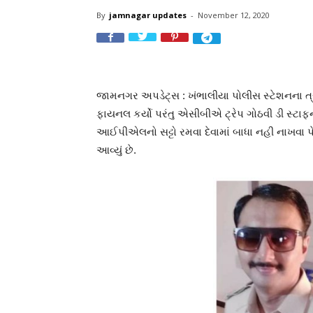
By
jamnagar updates
-
November 12, 2020
જામનગર અપડેટ્સ : ખંભાલીયા પોલીસ સ્ટેશનના ત
ફાયનલ કર્યો પરંતુ એસીબીએ ટ્રેપ ગોઠવી ડી સ્ટાફન
આઈપીએલનો સટ્ટો રમવા દેવામાં બાધા નહી નાખવા પે
આવ્યું છે.