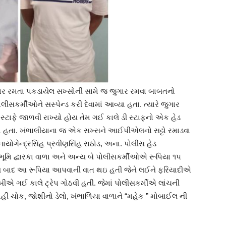
ુગાર રમતા પકડાયેલ સખ્સોની સામે જ જુગાર રમવા બાબતનો
કર્મીઓને સસ્પેન્ડ કરી દેવામાં આવ્યા હતા. ત્યારે જુગાર
્ટાફે જાળવી રાખ્યો હોય તેમ ગઈ કાલે ડી સ્ટાફનો એક હેડ
યા હતા. ખંભાલીયાના જ એક સખ્સને આઈપીએલનો સટ્ટો રમાડવા
ાયોગેન્દ્રસિંહ પ્રવીણસિંહ રાઠોડ, અના. પોલીસ હેડ
ેવભૂમિ દ્વારકા વાળા અને અન્ય બે પોલીસકર્મીઓએ રૂપિયા ૧૫
ય બાદ આ રૂપિયા આપવાની વાત થઇ હતી જેને લઈને ફરિયાદીએ
એ ગઈ કાલે ટ્રેપ ગોઠવી હતી. જેમાં પોલીસકર્મીએ લાંચની
હી ચોક, જોશીનો ડેલો, ખંભાળિયા વાળાને “મહેક ” મોબાઈલ ની