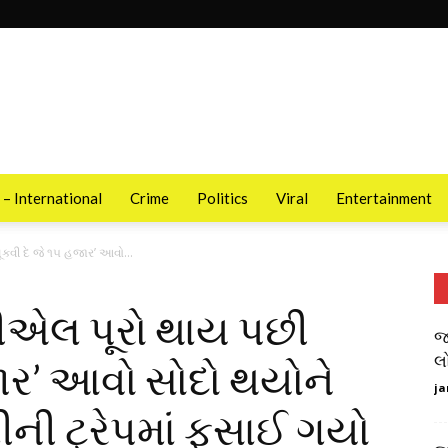
 – International
Crime
Politics
Viral
Entertainment
વી દે જે ૧૫ હજાર’ આવો...
ીએલ પૂરો થાય પછી
જ
લ
જાર’ આવો સોદો થયોને
ja
ની ટ્રેપમાં ફસાઈ ગયો