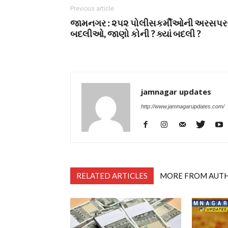
Previous article
જામનગર : ૨૫૨ પોલીસકર્મીઓની અરસપ
બદલીઓ, જાણો કોની ? ક્યાં બદલી ?
jamnagar updates
http://www.jamnagarupdates.com/
RELATED ARTICLES
MORE FROM AUT