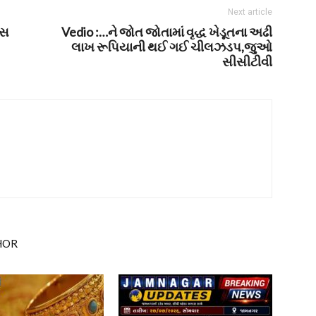
Next article
રસ
Vedio :…ને જોત જોતામાં વૃદ્ધ ખેડૂતના અઢી
લાખ રૂપિયાની થઈ ગઈ ચીલઝડપ,જુઓ
સીસીટીવી
HOR