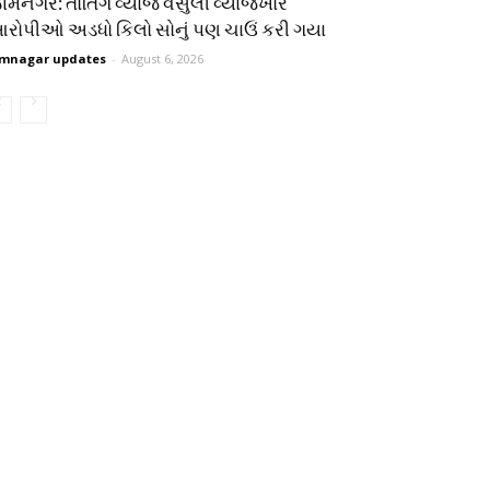
ામનગર: તોતિંગ વ્યાજ વસુલી વ્યાજખોર
રોપીઓ અડધો કિલો સોનું પણ ચાઉં કરી ગયા
mnagar updates
-
August 6, 2026