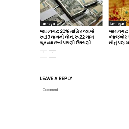
Jamnagar
Jamnagar
જામનગર: 20% માસિક વ્યાજે
જામનગર: ત
રૂ.13 લાખની લોન, રૂ.22 લાખ
વ્યાજખોર
ચૂકવ્યા છતાં પઠાણી ઉઘરાણી
સોનું પણ ચ
LEAVE A REPLY