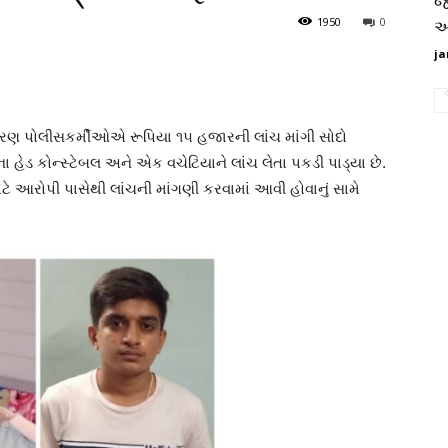
જ
1950
0
આ
ja
્રણ પોલીસકર્મીઓએ રૂપિયા ૧૫ હજારની લાંચ માંગી સોદો
ા હેડ કોન્સ્ટેબલ અને એક વચેટિયાને લાંચ લેતા પકડી પાડ્યા છે.
ટે આરોપી પાસેથી લાંચની માંગણી કરવામાં આવી હોવાનું સામે