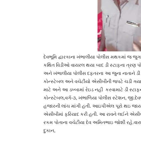
દેવભૂમિ દ્વારકાના ખંભાલીયા પોલીસ મથકમાં જ જ
કથિત વિડીઓ વાયરલ થયા બાદ ડી સ્ટાફના ત્રણ પોલીસ
અને ખંભાલીયા પોલીસ દફતરના આ જુના નાતાને ડી સ
કોન્સ્ટેબલ અને વચેટીયો એસીબીની જપટે ચડી ગ
માટે અને આ ડબ્બામાં રેઇડ નહી કરવામાટે ડી સ્ટાફન
કોન્સ્ટેબલ,વર્ગ-૩, ખંભાળિયા પોલીસ સ્ટેશન, જી.દ
હજારની લાંચ માંગી હતી. આઇપીએલ પૂરો થઇ જા
એસીબીમાં ફરિયાદ કરી હતી. આ રાવને લઈને એસીબી
રકમ પોતાના વચેટીયા દેવ અમિતભાઇ જોશી રહે.વારા
દુકાન,