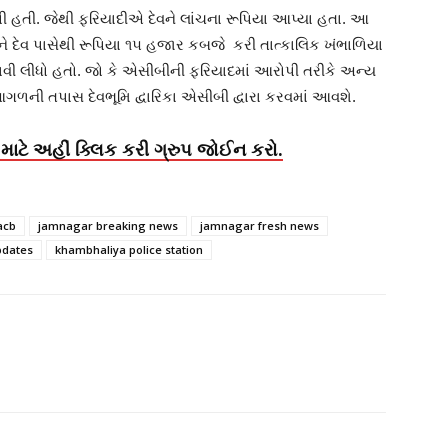
ી હતી. જેથી ફરિયાદીએ દેવને લાંચના રૂપિયા આપ્યા હતા. આ
 દેવ પાસેથી રૂપિયા ૧૫ હજાર કબજે કરી તાત્કાલિક ખંભાળિયા
ાવી લીધો હતો. જો કે એસીબીની ફરિયાદમાં આરોપી તરીકે અન્ય
ળની તપાસ દેવભૂમિ દ્વારિકા એસીબી દ્વારા કરવમાં આવશે.
માટે અહીં ક્લિક કરી ગ્રુપ જોઈન કરો.
acb
jamnagar breaking news
jamnagar fresh news
dates
khambhaliya police station