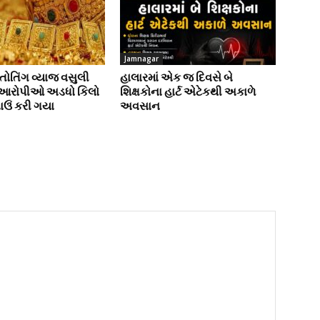
Jamnagar
ોતિંગ વ્યાજ વસુલી
હાલારમાં એક જ દિવસે બે
 આરોપીઓ અડધો કિલો
શિક્ષકોના હાર્ટ એટેકથી અકાળે
ાઉં કરી ગયા
અવસાન