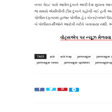
નગર ગેઇટ પાસે આવેલ દુકાને આપી દેવા સુચના આપ
જ સમયે એસીબીની ટીમ દુકાને પહોચી ગઈ હતી અને
પોલીસ દફતરમાં હાજર પોલીસ હેડ કોન્સ્ટેબલને ઉઠ
બે પોલીસકર્મીઓને આરોપી તરીકે બતાવાયા નથી. આગ
વોટ્સએપ પર ન્યૂઝ મેળવવા 
TAGS
acb
acb trap
jamnagar
jamnagar 
jamnagar news
jamnagar updates
jamnagarup