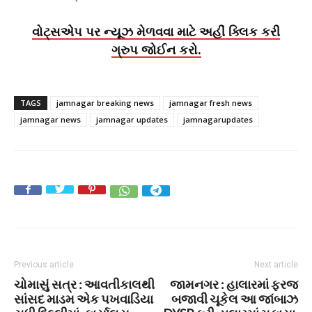
વોટ્સએપ પર ન્યૂઝ મેળવવા માટે અહીં ક્લિક કરી
ગ્રુપ જોઈન કરો.
TAGS
jamnagar breaking news
jamnagar fresh news
jamnagar news
jamnagar updates
jamnagarupdates
Previous article
Next article
ચોમાસું સત્ર : આવતીકાલથી
જામનગર : હાલારમાં ફરજ
સાંસદ માડમ એક પખવાડિયા
બજાવી ચૂકેલ આ જાંબાઝ