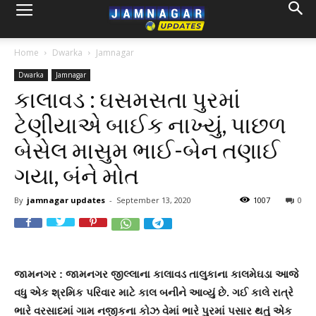
Home
Dwarka
Jamnagar
Dwarka
Jamnagar
કાલાવડ : ઘસમસતા પુરમાં
ટેણીયાએ બાઈક નાખ્યું, પાછળ
બેસેલ માસુમ ભાઈ-બેન તણાઈ
ગયા, બંને મોત
By
jamnagar updates
-
September 13, 2020
1007
0
જામનગર : જામનગર જીલ્લાના કાલાવડ તાલુકાના કાલમેઘડા આજે
વધુ એક શ્રમિક પરિવાર માટે કાલ બનીને આવ્યું છે. ગઈ કાલે રાત્રે
ભારે વરસાદમાં ગામ નજીકના કોઝ વેમાં ભારે પુરમાં પસાર થતું એક