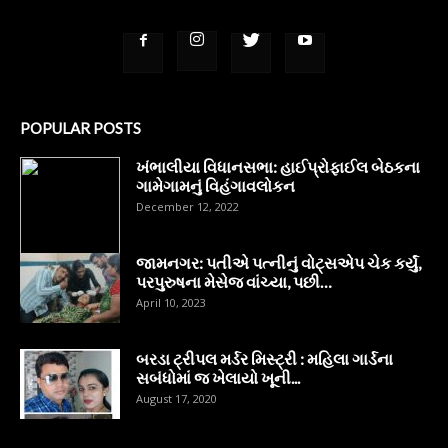
POPULAR POSTS
ખંભાલીયા વિધાનસભા: હાઈપ્રોફાઈલ બેઠકના
ગામેગામનું વિહંગાવલોકન
December 12, 2022
જામનગર: પતીએ પત્નીનું વોટ્સએપ ચેક કર્યું,
પરપુરુષના મેસેજ વાંચ્યા, પછી…
April 10, 2023
બરડા ટ્રીપલ મર્ડર મિસ્ટ્રી : મહિલા ગાર્ડના
સબંધોમાં જ ખેલાયો ખૂની...
August 17, 2020