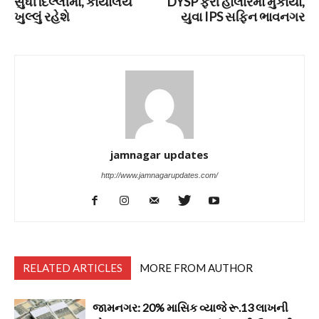
સુધી દિલ્લીમાં, કાર્યાલય
DYSP ફરી હાલારમાં મુકાયા,
ખુલ્લું રહેશે
યુવા IPS સફિન ભાવનગર
jamnagar updates
http://www.jamnagarupdates.com/
RELATED ARTICLES
MORE FROM AUTHOR
જામનગર: 20% માસિક વ્યાજે રૂ.13 લાખની