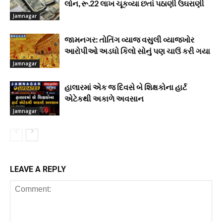
લોન, રૂ.22 લાખ ચૂકવ્યા છતાં પઠાણી ઉઘરાણી
Jamnagar
જામનગર: તોતિંગ વ્યાજ વસુલી વ્યાજખોર
આરોપીઓ અડધો કિલો સોનું પણ ચાઉં કરી ગયા
Jamnagar
હાલારમાં એક જ દિવસે બે શિક્ષકોના હાર્ટ
એટેકથી અકાળે અવસાન
Jamnagar
LEAVE A REPLY