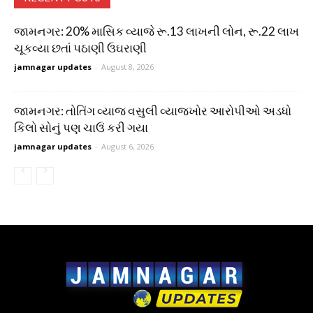
જામનગર: 20% માસિક વ્યાજે રૂ.13 લાખની લોન, રૂ.22 લાખ
ચૂકવ્યા છતાં પઠાણી ઉઘરાણી
jamnagar updates
-
August 8, 2026
જામનગર: તોતિંગ વ્યાજ વસુલી વ્યાજખોર આરોપીઓ અડધો
કિલો સોનું પણ ચાઉં કરી ગયા
jamnagar updates
-
August 6, 2026