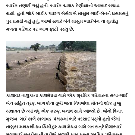
બાઈક તણાઈ ગયું હતી. બાઈક ચાલક ટેણીયાનો આબાદ બચાવ
થયો હતો જોકે બાઈક પાછળ બેસેલ બે માસુમ ભાઈ-બેનને ઘસમસતું
પુર ઘસડી ગયું હતું, આજે સવારે બંને માસુમ ભાઈબેન ના મૃતદેહ
મળતા પરિવાર પર આભ ફાટી પડયુ છે.
કાલાવડ તાલુકાના કાલમેઘડા ગામે એક શ્રમિક પરિવારના સગા-ભાઈ
બેન સહિત ત્રણ બાળકોના ડૂબી જતા નિપજેલા મોતનો શોક હજુ
યથાવત છે ત્યાં વધુ એક કરુણ બનાવ સામે આવ્યો છે. જેનો વિગત
મુજબ ગઈ કાલે કાલાવડ પંથકમાં ભારે વરસાદ પડ્યો હતો જેમાં
તાલુકા મથકથી ૪૦ કિમી દુર કાલ મેઘડા ગામે ગત રાત્રે દિલાભાઈ
મલાભાઈ રાતડીયાની વાડીએ મજુરી કામ કરતા શ્રમિક પરિવારના