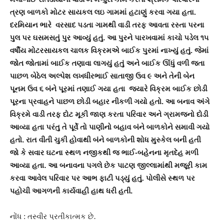
ત્રણ બાળકો મોટર સાયકલ લઇ ગામમાં હટાણું કરવા ગયા હતા.
દરમિયાન ભારે વરસાદ પડતા ગામથી વાડી તરફ આવતા રસ્તા પરના
પુલ પર ઘસમસતું પુર આવ્યું હતું. આ પુરને પારખવામાં કાચો પડેલ ૧૫
વર્ષીય મોટરસાયકલ ચાલક વિક્રમએ બાઈક પુરમાં નાખ્યું હતું. જેમાં
જોત જોતામાં બાઈક તણાવા લાગયું હતું અને બાઈક ઊંધું વળી જતા
પાછળ બેઠેલ અલ્પેશ લખધીરભાઈ સાતાજી ઉવ ૯ અને તેની બેન
પૂનમ ઉવ ૬ બંને પૂરમાં તણાઈ ગયા હતા જયારે વિક્રમ બાઈક છોડી
પૂરના પ્રવાહને પાછળ છોડી બહાર નીકળી ગયો હતો. આ બનાવ અંગે
વિક્રમે વાડી તરફ દોટ મૂકી જાણ કરતા પરિવાર અને ગ્રામજનો દોડી
આવ્યા હતા પરંતુ તે પૂર્વે તો પાણીનો બહાવ બંને બાળકોને સમાવી ગયો
હતો. રાત વીતી ચુકી હોવાથી બંને બાળકોની શોધ મુસ્કેલ બની હતી
જો કે સવાર ઘટના સ્થળ નજીકથી જ ભાઈ-બહેનના મૃતદેહ મળી
આવ્યા હતા. આ બનાવના પગલે છેક પાટણ જીલ્લામાંથી મજૂરી કામ
કરવા આવેલ પરિવાર પર આભ ફાટી પડ્યું હતું. પોલીસે સ્થળ પર
પહોચી આગળની કાર્યવાહી હાથ ધરી હતી.
નોંધ : તસ્વીર પ્રતીકાત્મક છે.