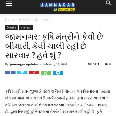
Home
Dwarka
Jamnagar
Dwarka
Jamnagar
જામનગર: કૃષિ મંત્રીને કેવી છે
બીમારી, કેવી ચાલી રહી છે
સારવાર ? હવે શું ?
By
jamnagar updates
-
February 11, 2024
1431
0
કૃષિ મંત્રી રાઘવજીભાઈ પટેલ શનિવારે પોતાના મત વિસ્તારના પસાયા
બેરાજા ગામે એક સરકારી કાર્યક્રમમાં હાજર હતા ત્યારે એકાએક
તબિયત લથડતા તેઓને જામનગર બાદ રાજકોટ ખસેડવામાં આવ્યા
છે. હાલ સિનર્જી હોસ્પિટલમાં તેઓની સારવાર ચાલી રહી છે. કૃષિ