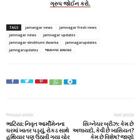
ગ્રુપ જોઈન કરો.
TAGS
jamangar news
jamnagar fresh news
jamnagar news
jamnagar updates
jamnagar-devbhumi dwarka
jamnagarupdates
jamngarupdates
જામનગર સમાચાર
Previous article
Next article
ભાટિયા: નિવૃત આર્મીમેનના
સિગ્નેચર બ્રીઝ: કેમ છે
ઘરમાં ખાતર પડ્યું, રોકડ સાથે
અલાયદો, કેવી છે ખાસિયત?
હથિયાર પણ ઉઠાવી ગયા ચોર
કેમ છે વિશેષ? જાણો