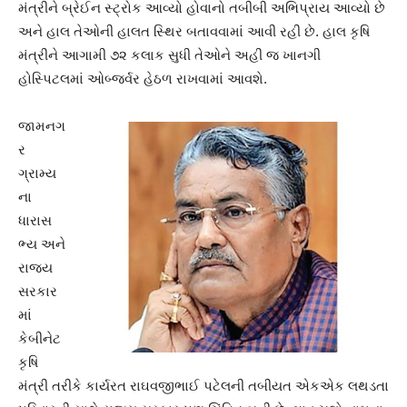
મંત્રીને બ્રેઈન સ્ટ્રોક આવ્યો હોવાનો તબીબી અભિપ્રાય આવ્યો છે
અને હાલ તેઓની હાલત સ્થિર બતાવવામાં આવી રહી છે. હાલ કૃષિ
મંત્રીને આગામી ૭૨ કલાક સુધી તેઓને અહી જ ખાનગી
હોસ્પિટલમાં ઓબ્જર્વર હેઠળ રાખવામાં આવશે.
જામનગ
ર
ગ્રામ્ય
ના
ધારાસ
ભ્ય અને
રાજ્ય
સરકાર
માં
કેબીનેટ
કૃષિ
મંત્રી તરીકે કાર્યરત રાઘવજીભાઈ પટેલની તબીયત એકએક લથડતા