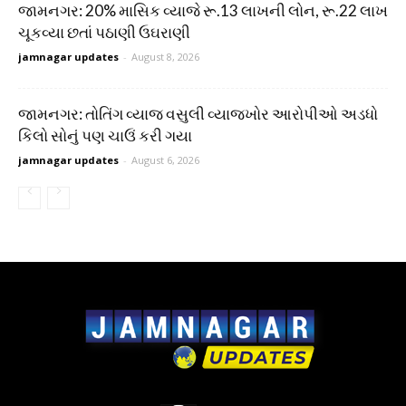
જામનગર: 20% માસિક વ્યાજે રૂ.13 લાખની લોન, રૂ.22 લાખ
ચૂકવ્યા છતાં પઠાણી ઉઘરાણી
jamnagar updates
-
August 8, 2026
જામનગર: તોતિંગ વ્યાજ વસુલી વ્યાજખોર આરોપીઓ અડધો
કિલો સોનું પણ ચાઉં કરી ગયા
jamnagar updates
-
August 6, 2026