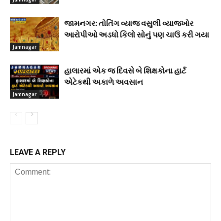
જામનગર: તોતિંગ વ્યાજ વસુલી વ્યાજખોર
આરોપીઓ અડધો કિલો સોનું પણ ચાઉં કરી ગયા
Jamnagar
હાલારમાં એક જ દિવસે બે શિક્ષકોના હાર્ટ
એટેકથી અકાળે અવસાન
Jamnagar
LEAVE A REPLY