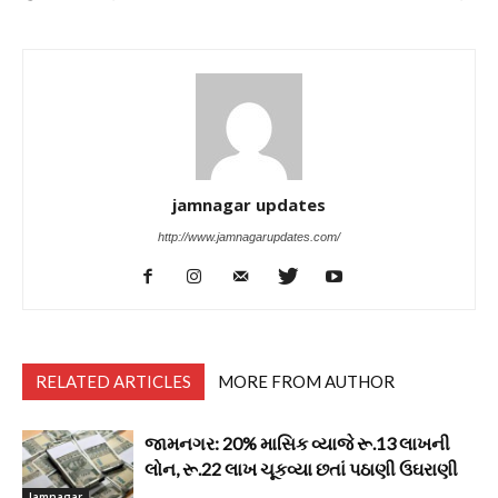
jamnagar updates
http://www.jamnagarupdates.com/
RELATED ARTICLES
MORE FROM AUTHOR
જામનગર: 20% માસિક વ્યાજે રૂ.13 લાખની
લોન, રૂ.22 લાખ ચૂકવ્યા છતાં પઠાણી ઉઘરાણી
Jamnagar