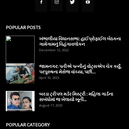
POPULAR POSTS
ખંભાલીયા વિધાનસભા: હાઈપ્રોફાઈલ બેઠકના
ગામેગામનું વિહંગાવલોકન
December 12, 2022
જામનગર: પતીએ પત્નીનું વોટ્સએપ ચેક કર્યું,
પરપુરુષના મેસેજ વાંચ્યા, પછી…
April 10, 2023
બરડા ટ્રીપલ મર્ડર મિસ્ટ્રી : મહિલા ગાર્ડના
સબંધોમાં જ ખેલાયો ખૂની...
August 17, 2020
POPULAR CATEGORY