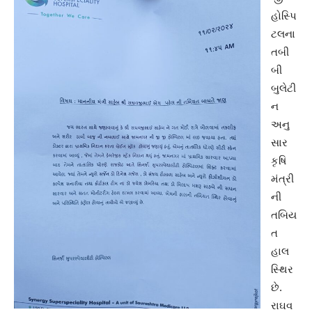
હોસ્પિ
ટલના
તબી
બી
બુલેટી
ન
અનુ
સાર
કૃષિ
મંત્રી
ની
તબિય
ત
હાલ
સ્થિર
છે.
રાઘવ