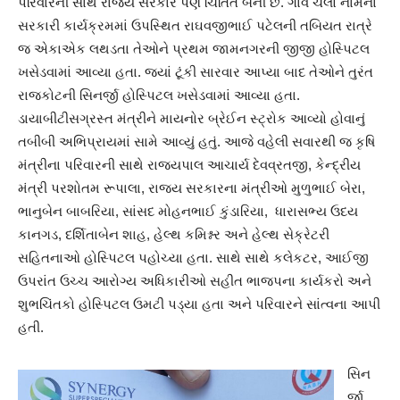
પરિવારની સાથે રાજ્ય સરકાર પણ ચિંતિત બની છે. ગાવ ચલો નામના
સરકારી કાર્યક્રમમાં ઉપસ્થિત રાઘવજીભાઈ પટેલની તબિયત રાત્રે
જ એકાએક લથડતા તેઓને પ્રથમ જામનગરની જીજી હોસ્પિટલ
ખસેડવામાં આવ્યા હતા. જ્યાં ટૂંકી સારવાર આપ્યા બાદ તેઓને તુરંત
રાજકોટની સિનર્જી હોસ્પિટલ ખસેડવામાં આવ્યા હતા.
ડાયાબીટીસગ્રસ્ત મંત્રીને માયનોર બ્રેઈન સ્ટ્રોક આવ્યો હોવાનું
તબીબી અભિપ્રાયમાં સામે આવ્યું હતું. આજે વહેલી સવારથી જ કૃષિ
મંત્રીના પરિવારની સાથે રાજ્યપાલ આચાર્ય દેવવ્રતજી, કેન્દ્રીય
મંત્રી પરશોતમ રૂપાલા, રાજ્ય સરકારના મંત્રીઓ મુળુભાઈ બેરા,
ભાનુબેન બાબરિયા, સાંસદ મોહનભાઈ કુંડારિયા, ધારાસભ્ય ઉદય
કાનગડ, દર્શિતાબેન શાહ, હેલ્થ કમિશ્નર અને હેલ્થ સેક્રેટરી
સહિતનાઓ હોસ્પિટલ પહોચ્યા હતા. સાથે સાથે કલેકટર, આઈજી
ઉપરાંત ઉચ્ચ આરોગ્ય અધિકારીઓ સહીત ભાજપના કાર્યકરો અને
શુભચિંતકો હોસ્પિટલ ઉમટી પડ્યા હતા અને પરિવારને સાંત્વના આપી
હતી.
સિન
ર્જી