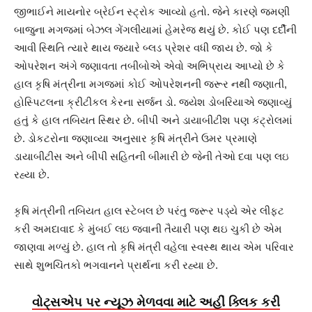
જીભાઈને માયનોર બ્રેઈન સ્ટ્રોક આવ્યો હતો. જેને કારણે જમણી
બાજુના મગજમાં બેઝલ ગેંગલીયામાં હેમરેજ થયું છે. કોઈ પણ દર્દીની
આવી સ્થિતિ ત્યારે થાય જયારે બ્લડ પ્રેશર વધી જાય છે. જો કે
ઓપરેશન અંગે જણાવતા તબીબોએ એવો અભિપ્રાય આપ્યો છે કે
હાલ કૃષિ મંત્રીના મગજમાં કોઈ ઓપરેશનની જરૂર નથી જણાતી,
હોસ્પિટલના ક્રીટીકલ કેરના સર્જન ડો. જયેશ ડોબરિયાએ જણાવ્યું
હતું કે હાલ તબિયત સ્થિર છે. બીપી અને ડાયાબીટીશ પણ કંટ્રોલમાં
છે. ડોકટરોના જણાવ્યા અનુસાર કૃષિ મંત્રીને ઉમર પ્રમાણે
ડાયાબીટીસ અને બીપી સહિતની બીમારી છે જેની તેઓ દવા પણ લઇ
રહ્યા છે.
કૃષિ મંત્રીની તબિયત હાલ સ્ટેબલ છે પરંતુ જરૂર પડ્યે એર લીફ્ટ
કરી અમદાવાદ કે મુંબઈ લઇ જવાની તૈયારી પણ થઇ ચુકી છે એમ
જાણવા મળ્યું છે. હાલ તો કૃષિ મંત્રી વહેલા સ્વસ્થ થાય એમ પરિવાર
સાથે શુભચિંતકો ભગવાનને પ્રાર્થના કરી રહ્યા છે.
વોટ્સએપ પર ન્યૂઝ મેળવવા માટે અહીં ક્લિક કરી