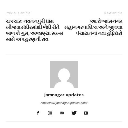
Previous article
Next article
ચકચાર: નવતનપુરી ધામ
આ છે જામનગર
ખીજડા મંદીરમાંથી ભેદી રીતે
મહાનગરપાલિકા અને જીલ્લા
બાળકો ગુમ, અજાણ્યા સખ્સ
પંચાયતના નવા હોદ્દેદારો
સામે અપહરણની રાવ
jamnagar updates
http://www.jamnagarupdates.com/