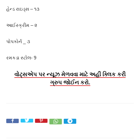
હેન્ડ રાઇડ્સ – ૧૩
આઈસ્ક્રીમ – ૨
પોપકોર્ન _ ૩
રમકડા સ્ટોલ- 9
વોટ્સએપ પર ન્યૂઝ મેળવવા માટે અહીં ક્લિક કરી
ગ્રુપ જોઈન કરો.