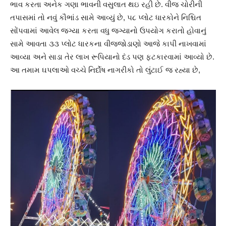
ભાવ કરતા અનેક ગણા ભાવની વસુલાત થઇ રહી છે. વીજ ચોરીની
તપાસમાં તો નવું કૌભાંડ સામે આવ્યું છે, ૫૮ પ્લોટ ધારકોને નિશ્ચિત
સોંપવામાં આવેલ જગ્યા કરતા વધુ જગ્યાનો ઉપયોગ કરાતો હોવાનું
સામે આવતા ૩૩ પ્લોટ ધારકના વીજજોડાણો આજે કાપી નાખવામાં
આવ્યા અને સાડા તેર લાખ રૂપિયાનો દંડ પણ ફટકારવામાં આવ્યો છે.
આ તમામ ઘપલાઓ વચ્ચે નિર્દોષ નાગરીકો તો લુંટાઈ જ રહ્યા છે,