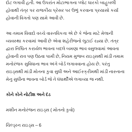
દોટ લગાવી હતી. આ ઉપરાંત મોટાભાગના પ્લોટ ધારકો બાહુબલી
હોવાથી તંત્ર પર રાજકીય પ્રેસર પર ઉભું કરવાના પ્રયાસો કર્યા
હોવાની વિગતો પણ સામે આવી છે.
આ તમામ વિવાદો વચ્ચે વાસ્તવિકતા એ છે કે જેના માટે મેલાની
વ્યવસ્થા કરવામાં આવી છે એવા શહેરીજનો લુટાઈ રહ્યા છે. તંત્ર
દ્વારા નિશ્ચિત કરાયેલ ભાવના બદલે બમણા ભાવ વસુલવામાં આવતા
હોવાની રાવ પણ ઉઠવા પામી છે, નિયમ મુજબ રાઇડ્સથી માંડી તમામ
મનોરંજક સુવિધાના ભાવ અંગે બોર્ડ લગાવવાના હોય છે. પરંતુ
રાઇડ્સથી માંડી મોતના કુવા સુધી અને આઈસ્ક્રીમથી માંડી નાસ્તાના
મેનુ સુધીના ભાવના બોર્ડ જે તે ધંધાર્થીએ લગાવ્યા જ નથી.
કોને કોને નોટીશ અને દંડ
મશીન મનોરંજન રાઇડ્સ ( મોતનો કુવો)
ચિલ્ડ્રન રાઇડ્સ – 6