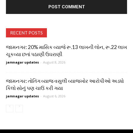
RECENT POSTS
જામનગર: 20% માસિક વ્યાજે રૂ.13 લાખની લોન, રૂ.22 લાખ
ચૂકવ્યા છતાં પઠાણી ઉઘરાણી
jamnagar updates
-
August 8, 2026
જામનગર: તોતિંગ વ્યાજ વસુલી વ્યાજખોર આરોપીઓ અડધો
કિલો સોનું પણ ચાઉં કરી ગયા
jamnagar updates
-
August 6, 2026