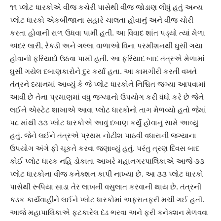
૧૧ પ્લોટ ધારકોએ વીજ કચેરી પાસેથી વીજ જોડાણ લીધું હતું અન્ય
પ્લોટ ધારકો એકબીજાના સહારે ચાલતા હોવાનું અને વીજ ચોરી
કરતા હોવાની રાળ ઉધવા પામી હતી. આ વિવાદ શાંત પડ્યો ત્યાં મેળા
અંદર લારી, રેકડી અને ગલ્લા વાળાઓ વિના પરમીશનથી ઘુસી ગયા
હોવાની ફરિયાદો ઉઠવા પામી હતી. આ ફરિયાદ બાદ તંત્રએ મેળામાં
ઘુસી ગયેલ દબાણકારોને દુર કર્યા હતા. આ કામગીરી કરતી વખતે
તંત્રને ધ્યાનમાં આવ્યું કે જે પ્લોટ ધારકોને નિશ્ચિત જગ્યા આપવામાં
આવી છે તેના પ્રમાણમાં વધુ જગ્યાનો ઉપયોગ કરી ધંધો કરે છે જેને
લઈને એસ્ટેટ શાખાએ આવા પ્લોટ ધારકોનો તાગ મેળવ્યો હતો જેમાં
૫૮ માંથી ૩૩ પ્લોટ ધારકોએ આવું દબાણ કર્યું હોવાનું સામે આવ્યું
હતું. જેને લઈને તંત્રએ પ્રથમ નોટીશ પાઠવી વધારાની જગ્યાના
ઉપયોગ અંગે ફી ચૂકતે કરવા જણાવ્યું હતું. પરંતુ ત્રણ દિવસ બાદ
કોઈ પ્લોટ ધારક નહિ ડોકાતા આખરે મહાનગરપાલિકાએ આજે ૩૩
પ્લોટ ધારકોના વીજ કનેક્શન કાપી નાખ્યા છે. આ ૩૩ પ્લોટ ધારકો
પાસેથી રૂપિયા સાડા તેર લાખની વસુલાત કરવાની થાય છે. તંત્રની
કડક કાર્યવાહીને લઈને પ્લોટ ધારકોમાં અફરાતફરી મચી ગઈ હતી.
આજે મહાપાલિકાએ ફટકારેલ દંડ ભરવા અને ફરી કનેક્શન મેળવવા