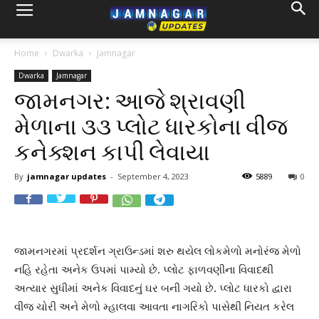
Home
Dwarka
Jamnagar
Dwarka
Jamnagar
જામનગર: આજે શ્રાવણી
મેળાના ૩૩ પ્લોટ ધારકોના વીજ
કનેક્શન કાપી લેવાયા
By
jamnagar updates
-
September 4, 2023
5889
0
જામનગરમાં પ્રદર્શન ગ્રાઉન્ડમાં શરુ થયેલ લોકમેળો મનોરંજ મેળો
નહિ રહેતા અનેક ઉપમાં પામ્યો છે. પ્લોટ ફાળવણીના વિવાદથી
અત્યાર સુધીમાં અનેક વિવાદનું ઘર બની ગયો છે. પ્લોટ ધારકો દ્વારા
વીજ ચોરી અને મેળો મ્હાલવા આવતા નાગરિકો પાસેથી નિયત કરેલ