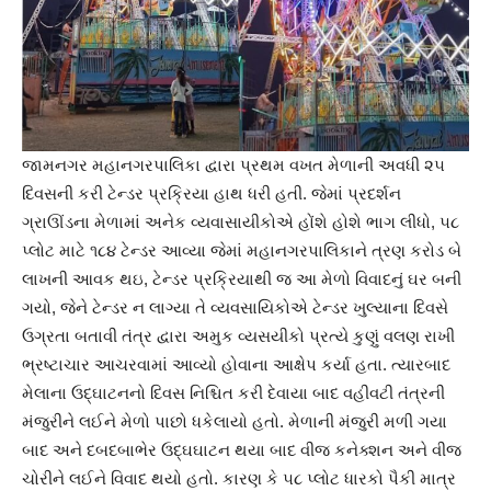
જામનગર મહાનગરપાલિકા દ્વારા પ્રથમ વખત મેળાની અવધી ૨૫
દિવસની કરી ટેન્ડર પ્રક્રિયા હાથ ધરી હતી. જેમાં પ્રદર્શન
ગ્રાઊંડના મેળામાં અનેક વ્યવાસાયીકોએ હોંશે હોશે ભાગ લીધો, ૫૮
પ્લોટ માટે ૧૮૪ ટેન્ડર આવ્યા જેમાં મહાનગરપાલિકાને ત્રણ કરોડ બે
લાખની આવક થઇ, ટેન્ડર પ્રક્રિયાથી જ આ મેળો વિવાદનું ઘર બની
ગયો, જેને ટેન્ડર ન લાગ્યા તે વ્યવસાયિકોએ ટેન્ડર ખુલ્યાના દિવસે
ઉગ્રતા બતાવી તંત્ર દ્વારા અમુક વ્યસયીકો પ્રત્યે કુણું વલણ રાખી
ભ્રષ્ટાચાર આચરવામાં આવ્યો હોવાના આક્ષેપ કર્યા હતા. ત્યારબાદ
મેલાના ઉદ્ઘાટનનો દિવસ નિશ્ચિત કરી દેવાયા બાદ વહીવટી તંત્રની
મંજુરીને લઈને મેળો પાછો ધકેલાયો હતો. મેળાની મંજુરી મળી ગયા
બાદ અને દબદબાભેર ઉદ્ઘઘાટન થયા બાદ વીજ કનેક્શન અને વીજ
ચોરીને લઈને વિવાદ થયો હતો. કારણ કે ૫૮ પ્લોટ ધારકો પૈકી માત્ર