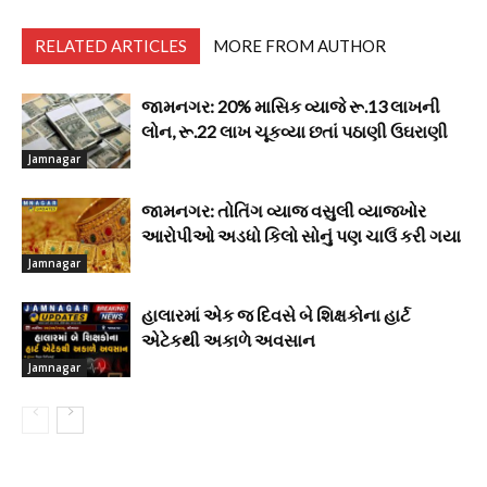
RELATED ARTICLES
MORE FROM AUTHOR
જામનગર: 20% માસિક વ્યાજે રૂ.13 લાખની
લોન, રૂ.22 લાખ ચૂકવ્યા છતાં પઠાણી ઉઘરાણી
Jamnagar
જામનગર: તોતિંગ વ્યાજ વસુલી વ્યાજખોર
આરોપીઓ અડધો કિલો સોનું પણ ચાઉં કરી ગયા
Jamnagar
હાલારમાં એક જ દિવસે બે શિક્ષકોના હાર્ટ
એટેકથી અકાળે અવસાન
Jamnagar