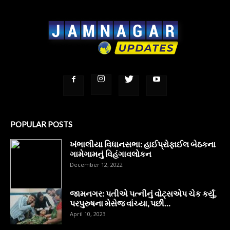
POPULAR POSTS
ખંભાલીયા વિધાનસભા: હાઈપ્રોફાઈલ બેઠકના
ગામેગામનું વિહંગાવલોકન
December 12, 2022
જામનગર: પતીએ પત્નીનું વોટ્સએપ ચેક કર્યું,
પરપુરુષના મેસેજ વાંચ્યા, પછી…
April 10, 2023