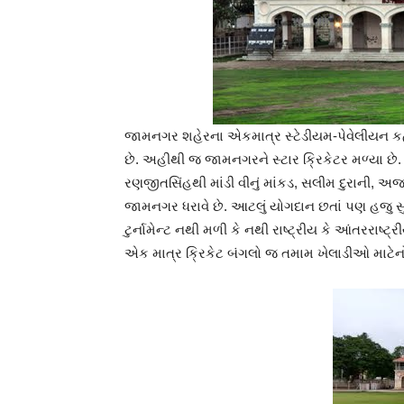
જામનગર શહેરના એકમાત્ર સ્ટેડીયમ-પેવેલીયન કહ
છે. અહીથી જ જામનગરને સ્ટાર ક્રિકેટર મળ્યા છે.
રણજીતસિંહથી માંડી વીનું માંકડ, સલીમ દુરાની, અજ
જામનગર ધરાવે છે. આટલું યોગદાન છતાં પણ હજુ
ટુર્નામેન્ટ નથી મળી કે નથી રાષ્ટ્રીય કે આંતરરાષ્ટ
એક માત્ર ક્રિકેટ બંગલો જ તમામ ખેલાડીઓ માટેન