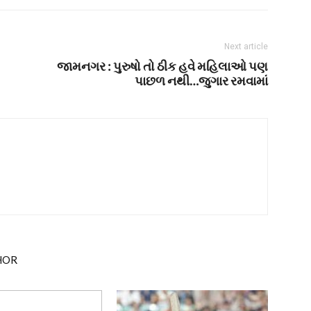
Next article
જામનગર : પુરુષો તો ઠીક હવે મહિલાઓ પણ
પાછળ નથી…જુગાર રમવામાં
HOR