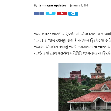
By
jamnagar updates
-
January 9, 2021
જામનગર : ભારતીય ક્રિકેટમાં યોગદાનની વાત આવે ત
પાયાદાર જામ રણજી હોય કે વર્તમાન ક્રિકેટમાં રવી
જવામાં યોગદાન આપ્યું જ છે. જામનગરના ભારતીય ક્
તાજેતરમાં હાથ ધરાયેલ ગતિવિધિ જામનગરના ક્રિકેટ