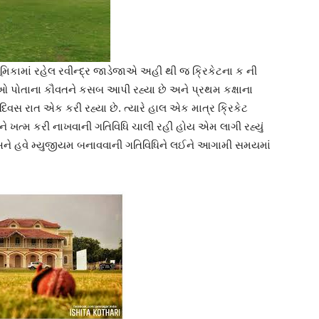
મિકામાં રહેલ રવીન્દ્ર જાડેજાએ અહી થી જ ક્રિકેટના ક ની
પોતાના કૌવતને કસબ આપી રહ્યા છે અને પ્રથમ કક્ષાના
 દિવસ રાત એક કરી રહ્યા છે. ત્યારે હાલ એક માત્ર ક્રિકેટ
ેટને ખત્મ કરી નાખવાની ગતિવિધિ ચાલી રહી હોય એમ લાગી રહ્યું
ુલ અને હવે મ્યુજીયમ બનાવવાની ગતિવિધિને લઈને આગામી સમયમાં