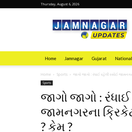
Thursday, August 6, 2026
Jamnagarupdates
Home
Jamnagar
Gujarat
National
Home
Sports
જાગો જાગો : રંધાઈ રહેલી રસોઈ જામનગરના 
Sports
જાગો જાગો : રંધાઈ
જામનગરના ક્રિકેટ
? કેમ ?