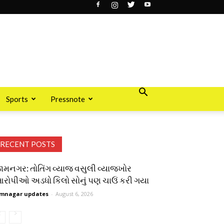
Sports
Pressnote
RECENT POSTS
ામનગર: તોતિંગ વ્યાજ વસુલી વ્યાજખોર
રોપીઓ અડધો કિલો સોનું પણ ચાઉં કરી ગયા
mnagar updates
-
August 6, 2026