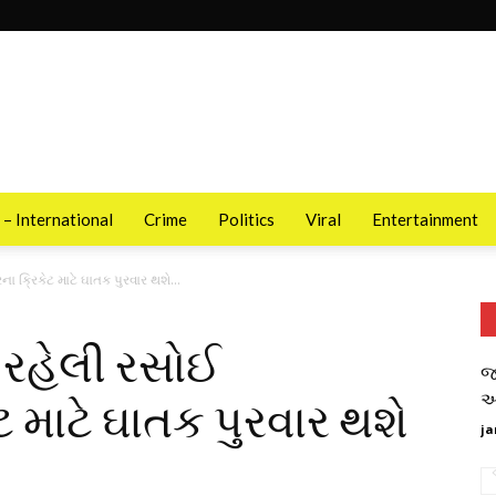
 – International
Crime
Politics
Viral
Entertainment
ક્રિકેટ માટે ઘાતક પુરવાર થશે...
 રહેલી રસોઈ
જ
આ
 માટે ઘાતક પુરવાર થશે
ja