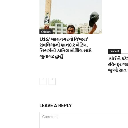
Cricket
U16/ જામનગરનો વિ’જય’
રાવલિયાની શાનદાર બેટિંગ,
નિસર્ગની કાતિલ બોલિંગ સામે
Cricket
જુનાગઢ હાર્યું
‘કાંઈ નૈ ઘટે
રવિન્દ્ર જ
જુઓ સાત 
LEAVE A REPLY