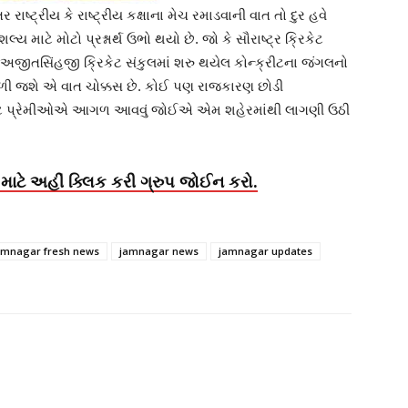
્ટ્રીય કે રાષ્ટ્રીય કક્ષાના મેચ રમાડવાની વાત તો દુર હવે
ય માટે મોટો પ્રશ્નાર્થ ઉભો થયો છે. જો કે સૌરાષ્ટ્ર ક્રિકેટ
અજીતસિંહજી ક્રિકેટ સંકુલમાં શરુ થયેલ કોન્ક્રીટના જંગલનો
ીકળી જશે એ વાત ચોક્કસ છે. કોઈ પણ રાજકારણ છોડી
કેટ પ્રેમીઓએ આગળ આવવું જોઈએ એમ શહેરમાંથી લાગણી ઉઠી
માટે અહીં ક્લિક કરી ગ્રુપ જોઈન કરો.
amnagar fresh news
jamnagar news
jamnagar updates