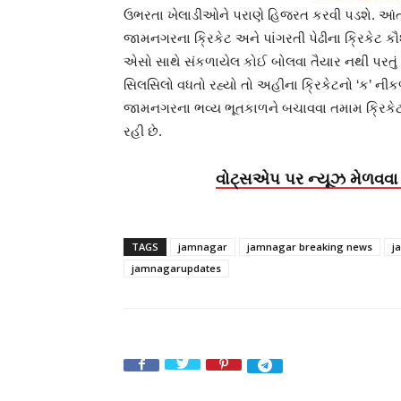
ઉભરતા ખેલાડીઓને પરાણે હિજરત કરવી પડશે. આંતર રાષ
જામનગરના ક્રિકેટ અને પાંગરતી પેઢીના ક્રિકેટ કૌશલ્
એસો સાથે સંકળાયેલ કોઈ બોલવા તૈયાર નથી પરતું 
સિલસિલો વધતો રહ્યો તો અહીના ક્રિકેટનો ‘ક’ ન
જામનગરના ભવ્ય ભૂતકાળને બચાવવા તમામ ક્રિ
રહી છે.
વોટ્સએપ પર ન્યૂઝ મેળવવા 
TAGS
jamnagar
jamnagar breaking news
j
jamnagarupdates