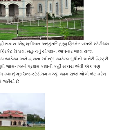
ી સકાય એવું શ્રીમાન અજીતસિંહજી ક્રિકેટ બંગલો સ્ટેડીયમ
 ક્રિકેટ વિશ્વમાં મહત્વનું યોગદાન આપનાર જામ રાજા
ય જાડેજા અને હાલના રવીન્દ્ર જાડેજા સુધીની અનેરી હિસ્ટ્રી
 સુધી જામનગરને પ્રથમ કક્ષાની કહી સકાય એવી એક પણ
્રીય કક્ષાનું ગ્રાઉન્ડ-સ્ટેડીયમ મળ્યું, જામ રાજાઓએ ભેટ કરેલ
ો જરીયો છે.