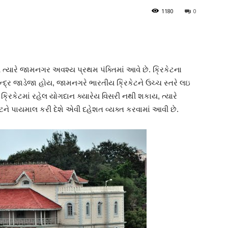
1180
0
્યારે જામનગર અવશ્ય પ્રથમ પંક્તિમાં આવે છે. ક્રિકેટના
ન્દ્ર જાડેજા હોય, જામનગરે ભારતીય ક્રિકેટને ઉચ્ચ સ્તરે લઇ
રિકેટમાં રહેલ યોગદાન ક્યારેય વિસરી નથી શકાય, ત્યારે
ને પાયમાલ કરી દેશે એવી દહેશત વ્યક્ત કરવામાં આવી છે.