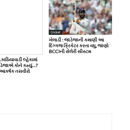
Cricket
ખેલાડી : જાડેજાની કમાણી આ
દિગ્ગજ ક્રિકેટર કરતા વધુ, જાણો
BCCIની સેલેરી સીસ્ટમ
’..કાઠિયાવાડી લ્હેકામાં
ાડેજાએ કોને કહ્યું…?
આકર્ષક તસવીરો