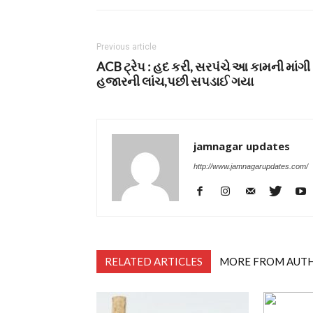
Previous article
ACB ટ્રેપ : હદ કરી, સરપંચે આ કામની માંગી
હજારની લાંચ,પછી સપડાઈ ગયા
jamnagar updates
http://www.jamnagarupdates.com/
RELATED ARTICLES
MORE FROM AUT