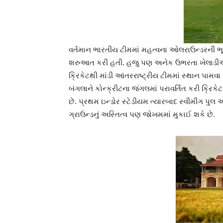
વર્તમાન ભારતીય ટીમમાં મહત્વના ઓલરાઉન્ડરની ભૂ
શરુઆત કરી હતી. હજુ પણ અનેક ઉભરતા ખેલાડીઓ 
ક્રિકેટથી માંડી આંતરરાષ્ટ્રીય ટીમમાં સ્થાન પામવા
બંગલાને કોન્ક્રીટના જંગલમાં પરાવર્તિત કરી ક્રિક
છે. પ્રથમ ઇન્ડોર સ્ટેડીયમ ત્યારબાદ સ્વીમીંગ પ
ગ્રાઉન્ડનું અસ્તિત્વ પણ જોખમમાં મુકાઈ શકે છે.