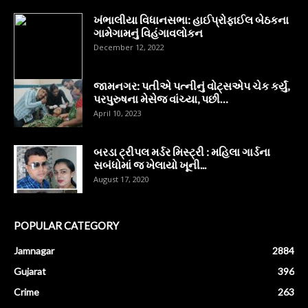
ખંભાલીયા વિધાનસભા: હાઈપ્રોફાઈલ બેઠકના
ગામેગામનું વિહંગાવલોકન
December 12, 2022
જામનગર: પતીએ પત્નીનું વોટ્સએપ ચેક કર્યું,
પરપુરુષના મેસેજ વાંચ્યા, પછી…
April 10, 2023
બરડા ટ્રીપલ મર્ડર મિસ્ટ્રી : મહિલા ગાર્ડના
સબંધોમાં જ ખેલાયો ખૂની...
August 17, 2020
POPULAR CATEGORY
Jamnagar
2884
Gujarat
396
Crime
263