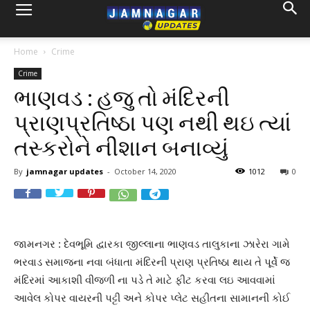
Home
Crime
Crime
ભાણવડ : હજુ તો મંદિરની
પ્રાણપ્રતિષ્ઠા પણ નથી થઇ ત્યાં
તસ્કરોને નીશાન બનાવ્યું
By
jamnagar updates
-
October 14, 2020
1012
0
જામનગર : દેવભૂમિ દ્વારકા જીલ્લાના ભાણવડ તાલુકાના ઝારેરા ગામે
ભરવાડ સમાજના નવા બંધાતા મંદિરની પ્રાણ પ્રતિષ્ઠા થાય તે પૂર્વે જ
મંદિરમાં આકાશી વીજળી ના પડે તે માટે ફીટ કરવા લઇ આવવામાં
આવેલ કોપર વાયરની પટ્ટી અને કોપર પ્લેટ સહીતના સામાનની કોઈ