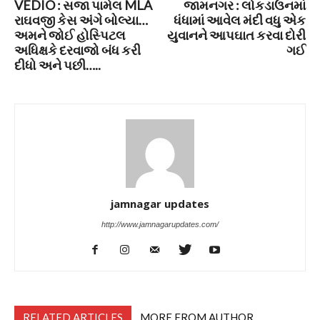
VEDIO : સજા પામેલ MLA
જામનગર : લોકડાઉનમાં
રાઘવજી કેસ અંગે બોલ્યા…
ધંધામાં આવેલ મંદી વધુ એક
અમને જોઈ હોસ્પિટલ
યુવાનને આપઘાત કરવા દોરી
અધિક્ષકે દરવાજો બંધ કરી
ગઈ
દીધો અને પછી…..
jamnagar updates
http://www.jamnagarupdates.com/
RELATED ARTICLES
MORE FROM AUTHOR