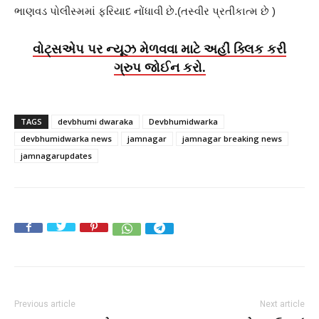
ભાણવડ પોલીસ્મમાં ફરિયાદ નોંધાવી છે.(તસ્વીર પ્રતીકાત્મ છે )
વોટ્સએપ પર ન્યૂઝ મેળવવા માટે અહીં ક્લિક કરી
ગ્રુપ જોઈન કરો.
TAGS
devbhumi dwaraka
Devbhumidwarka
devbhumidwarka news
jamnagar
jamnagar breaking news
jamnagarupdates
Previous article
Next article