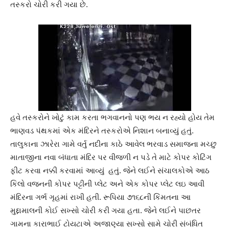
તસ્કરો ચોરી કરી ગયા છે.
હવે તસ્કરોને ખોટું કામ કરતા ભગવાનનો પણ ભય ન રહ્યો હોય તેમ
ભાણવડ પંથકમાં એક મંદિરને તસ્કરોએ નિશાન બનાવ્યું હતું.
તાલુકાના ઝારેરા ગામે વર્તુ નદીના કાઠે આવેલ ભરવાડ સમાજના મચ્છુ
માતાજીના નવા બંધાતા મંદિર પર વીજળી ન પડે તે માટે કોપર કોટિંગ
ફીટ કરવા નક્કી કરવામાં આવ્યું હતું. જેને લઈને સંચાલકોએ આઠ
કિલો વજનની કોપર પટ્ટીની પ્લેટ અને એક કોપર પ્લેટ લઇ આવી
મંદિરના ગર્ભ ગૃહમાં રાખી હતી. રૂપિયા ૭૧૬૮ની કિંમતના આ
મુદ્દામાલની કોઈ સખ્સો ચોરી કરી ગયા હતા. જેને લઈને પાછતર
ગામના કારાભાઈ ટોયટાએ અજાણ્યા સખ્સો સામે ચોરી સંબંધિત