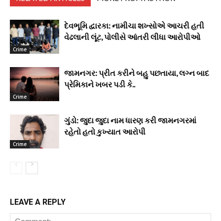
દેવભૂમિ દ્વારકા: નામીચા શખ્સોએ આચરી હતી
વેઢલાની લૂંટ, પોલીસે આંતરી લીધા આરોપીઓ
Crime
જામનગર: પ્રીત કરીને બહુ પછતાયા, લગ્ન બાદ
પ્રેમિકાને ખબર પડી કે..
Crime
ગુંડો: જુદા જુદા નામ ધારણ કરી જામનગરમાં
રહેતો હતો કુખ્યાત આરોપી
Crime
LEAVE A REPLY