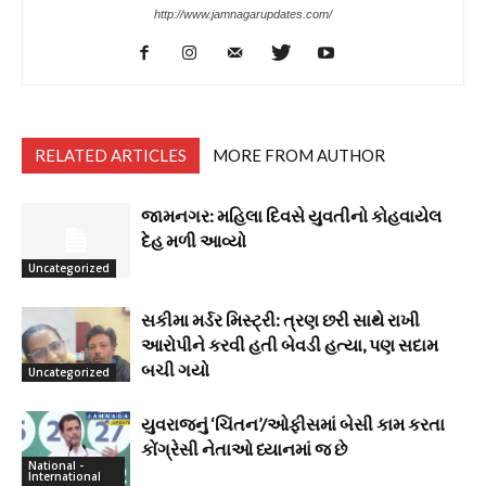
http://www.jamnagarupdates.com/
RELATED ARTICLES
MORE FROM AUTHOR
જામનગર: મહિલા દિવસે યુવતીનો કોહવાયેલ
દેહ મળી આવ્યો
Uncategorized
સકીમા મર્ડર મિસ્ટ્રી: ત્રણ છરી સાથે રાખી
આરોપીને કરવી હતી બેવડી હત્યા, પણ સદામ
બચી ગયો
Uncategorized
યુવરાજનું ‘ચિંતન’/ઓફીસમાં બેસી કામ કરતા
કોંગ્રેસી નેતાઓ ધ્યાનમાં જ છે
National -
International