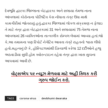
દેવભૂમિ દ્વારકા જિલ્લાના બેટદ્વારકા અને સલાયા તેમજ નાના
આંબલામાં કોરોનાના પોઝિટિવ કેસ નોંધાતા તંત્ર ઉંધા માથે
કામગીરીમાં જોતરાયું હતું.દ્વારકા જિલ્લામાં લોકલ સંક્રમણ ન ફેલાઇ
તે માટે તંત્ર દ્વારા બેટદ્વારકામાં 31 અને સલાયામાં 75 તેમજ નાના
આંબલામાં 26 વ્યક્તિઓના તાત્કાલીક સેમ્પલ લેવામાં આવ્યા હતાં.જો
કે,આ તમામના પણ રિપોર્ટ નેગેટિવ આવતા તંત્રે રાહતનો શ્વાસ લીધો
હતો.મહત્વનું છે કે, હોસ્પિટલમાંથી ડિસ્ચાર્જ કરેલા 12 દર્દીઓને હજુ
અઠવાડીયા સુધી હોમ ક્વોરન્ટાઇન રહેવા તંત્ર દ્વારા ખાસ સુચના
આપવામાં આવી છે.
વોટ્સએપ પર ન્યૂઝ મેળવવા માટે અહીં ક્લિક કરી
ગ્રુપ જોઈન કરો.
TAGS
corona virus
devbhumi dwaraka