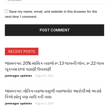
Save my name, email, and website in this browser for the
next time I comment.
RECENT POSTS
જામનગર: 20% માસિક વ્યાજે રૂ.13 લાખની લોન, રૂ.22 લાખ
ચૂકવ્યા છતાં પઠાણી ઉઘરાણી
jamnagar updates
-
August 8, 2026
જામનગર: તોતિંગ વ્યાજ વસુલી વ્યાજખોર આરોપીઓ અડધો
કિલો સોનું પણ ચાઉં કરી ગયા
jamnagar updates
-
August 6, 2026