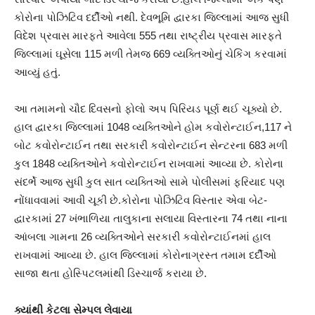
કોરોના પોઝિટિવ દર્દીઓ નથી. દેવભૂમિ દ્વારકા જિલ્લામાં આજ સુધી
વિદેશ પ્રવાસ મારફતે આવેલા 555 તથા રાષ્ટ્રીય પ્રવાસ મારફતે
જિલ્લામાં ઘૂસેલા 115 મળી તેમજ 669 વ્યક્તિઓનું ચેકિંગ કરવામાં
આવ્યું હતું.
આ તમામનો ચૌદ દિવસનો ફોલો અપ પિરિયડ પૂર્ણ થઈ ચૂક્યો છે.
હાલ દ્વારકા જિલ્લામાં 1048 વ્યક્તિઓને હોમ કવોરોન્ટાઈન,117 ને
બોટ કવોરોન્ટાઈન તથા સરકારી કવોરોન્ટાઈન સેન્ટરના 683 મળી
કુલ 1848 વ્યક્તિઓને કવોરોન્ટાઈન રાખવામાં આવ્યા છે. કોરોના
સંદર્ભે આજ સુધી કુલ સાત વ્યક્તિઓ સામે પોલીસમાં ફરિયાદ પણ
નોંધાવવામાં આવી ચૂકી છે.કોરોના પોઝિટિવ વિસ્તાર એવા બેટ-
દ્વારકામાં 27 ખંભાળિયા તાલુકાના સલાયા વિસ્તારના 74 તથા નાના
આંબલા ગામના 26 વ્યક્તિઓને સરકારી કવોરોન્ટાઈનમાં હાલ
રાખવામાં આવ્યા છે. હાલ જિલ્લામાં કોરોનાગ્રસ્ત તમામ દર્દીઓ
સાજા થતા હોસ્પિટલમાંથી ડિસ્ચાર્જ કરાયા છે.
ક્યાંથી કેટલા સેમ્પલ લેવાયા