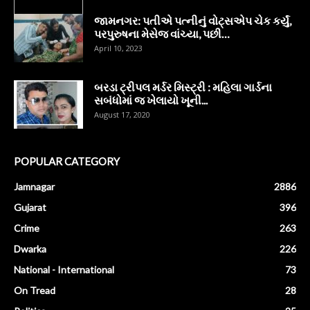
જામનગર: પતીએ પત્નીનું વોટ્સએપ ચેક કર્યું,
પરપુરુષના મેસેજ વાંચ્યા, પછી…
April 10, 2023
બરડા ટ્રીપલ મર્ડર મિસ્ટ્રી : મહિલા ગાર્ડના
સબંધોમાં જ ખેલાયો ખૂની...
August 17, 2020
POPULAR CATEGORY
Jamnagar
2886
Gujarat
396
Crime
263
Dwarka
226
National - International
73
On Tread
28