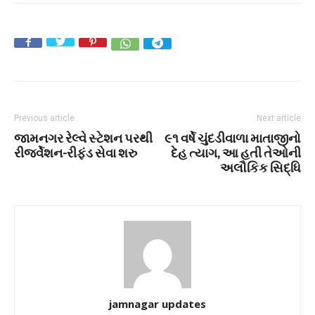
Previous article
Next article
જામનગર રેલ્વે સ્ટેશન પરથી
૯૧ વર્ષે ચુંદડીવાળા માતાજીનો
રીજર્વેશન-રીફંડ સેવા શરુ
દેહ ત્યાગ, આ હતી તેઓની
અલૌકિક સિદ્ધિ
jamnagar updates