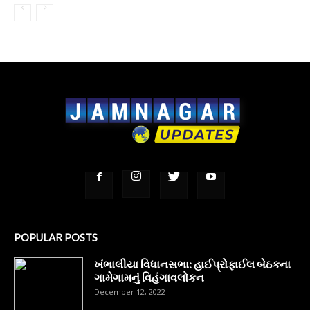
POPULAR POSTS
ખંભાલીયા વિધાનસભા: હાઈપ્રોફાઈલ બેઠકના
ગામેગામનું વિહંગાવલોકન
December 12, 2022