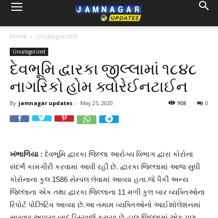
Home
Uncategorized
Uncategorized
દેવભૂમિ દ્વારકા જીલ્લામાં ૧૮૪૮
નાગરિકો હોમ ક્વોરેઈનટાઈન
By
jamnagar updates
-
May 25, 2020
908
0
ખંભાળિયા :
દેવભૂમિ દ્વારકા જિલ્લા આરોગ્ય વિભાગ દ્વારા કોરોના
સંદર્ભે કામગીરી કરવામાં આવી રહી છે. દ્વારકા જિલ્લામાં આજ સુધી
કોરોનાના કુલ 1586 સેમ્પલ લેવામાં આવ્યા હતા.જે પૈકી અન્ય
જિલ્લાના એક તથા દ્વારકા જિલ્લાના 11 મળી કુલ બાર વ્યક્તિઓના
રિપોર્ટ પોઝિટિવ આવ્યા છે.આ તમામ વ્યક્તિઓનો આઈશોલેશનમાં
સારવાર અપાયા બાદ ડિસ્ચાર્જ કરાયા છે.હાલ જિલ્લામાં એક પણ