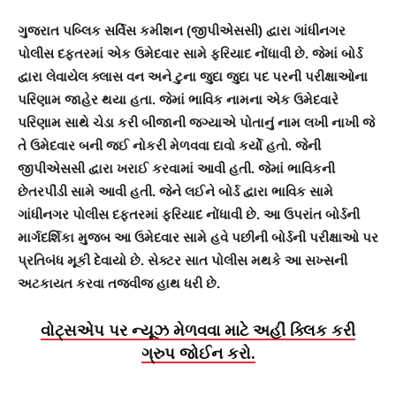
ગુજરાત પબ્લિક સર્વિસ કમીશન (જીપીએસસી) દ્વારા ગાંધીનગર
પોલીસ દફતરમાં એક ઉમેદવાર સામે ફરિયાદ નોંધાવી છે. જેમાં બોર્ડ
દ્વારા લેવાયેલ ક્લાસ વન અને ટુના જુદા જુદા પદ પરની પરીક્ષાઓના
પરિણામ જાહેર થયા હતા. જેમાં ભાવિક નામના એક ઉમેદવારે
પરિણામ સાથે ચેડા કરી બીજાની જગ્યાએ પોતાનું નામ લખી નાખી જે
તે ઉમેદવાર બની જઈ નોકરી મેળવવા દાવો કર્યો હતો. જેની
જીપીએસસી દ્વારા ખરાઈ કરવામાં આવી હતી. જેમાં ભાવિકની
છેતરપીંડી સામે આવી હતી. જેને લઈને બોર્ડ દ્વારા ભાવિક સામે
ગાંધીનગર પોલીસ દફતરમાં ફરિયાદ નોંધાવી છે. આ ઉપરાંત બોર્ડની
માર્ગદર્શિકા મુજબ આ ઉમેદવાર સામે હવે પછીની બોર્ડની પરીક્ષાઓ પર
પ્રતિબંધ મૂકી દેવાયો છે. સેક્ટર સાત પોલીસ મથકે આ સખ્સની
અટકાયત કરવા તજવીજ હાથ ધરી છે.
વોટ્સએપ પર ન્યૂઝ મેળવવા માટે અહીં ક્લિક કરી
ગ્રુપ જોઈન કરો.