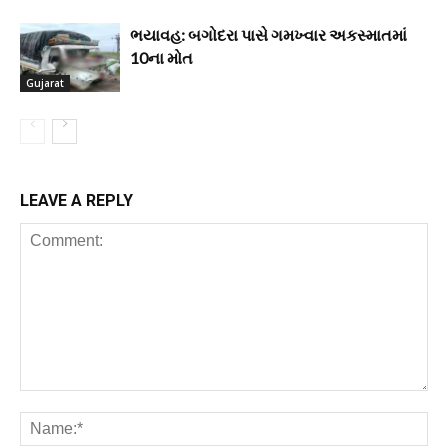
ભયાવહ: બગોદરા પાસે ગમખ્વાર અકસ્માતમાં
10ના મોત
Gujarat
LEAVE A REPLY