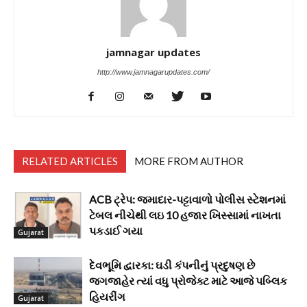
jamnagar updates
http://www.jamnagarupdates.com/
RELATED ARTICLES
MORE FROM AUTHOR
ACB ટ્રેપ: જમાદાર-પટ્ટાવાળો પોલીસ સ્ટેશનમાં
ટેબલ નીચેથી લઇ 10 હજાર ખિસ્સામાં નાખતા
પકડાઈ ગયા
Gujarat
દેવભૂમિ દ્વારકા: ઘડી કંપનીનું પ્રદુષણ છે
જગજાહેર ત્યાં વધુ પ્રોજેક્ટ માટે આજે પબ્લિક
હિયરીંગ
Gujarat