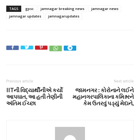
TAGS
gpsc
jamnagar breaking news
jamnagar news
jamnagar updates
jamnagarupdates
Previous article
Next article
IITની વિદ્યાર્થીનીએ કર્યો
જામનગર : કોરોનાને લઈને
આપઘાત, આ હતી તેણીની
મહાનગરપાલિકાના કમિશ્નરને
અંતિમ ઈચ્છા
કેમ ઉતરવું પડ્યું મેદાને,