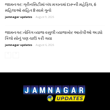
જામનગર: ગ્રીનસિટીમાં બંધ મકાનમાં દારૂની મહેફિલ, 6
મહિલાઓ સહિત 8 સામે ગુનો
jamnagar updates
-
August 9, 2026
જામનગર: તોતિંગ વ્યાજ વસુલી વ્યાજખોર આરોપીઓ અડધો
કિલો સોનું પણ ચાઉં કરી ગયા
jamnagar updates
-
August 6, 2026