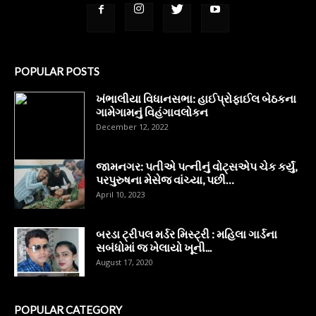
POPULAR POSTS
ખંભાલીયા વિધાનસભા: હાઈપ્રોફાઈલ બેઠકના
ગામેગામનું વિહંગાવલોકન
December 12, 2022
જામનગર: પતીએ પત્નીનું વોટ્સએપ ચેક કર્યું,
પરપુરુષના મેસેજ વાંચ્યા, પછી…
April 10, 2023
બરડા ટ્રીપલ મર્ડર મિસ્ટ્રી : મહિલા ગાર્ડના
સબંધોમાં જ ખેલાયો ખૂની...
August 17, 2020
POPULAR CATEGORY