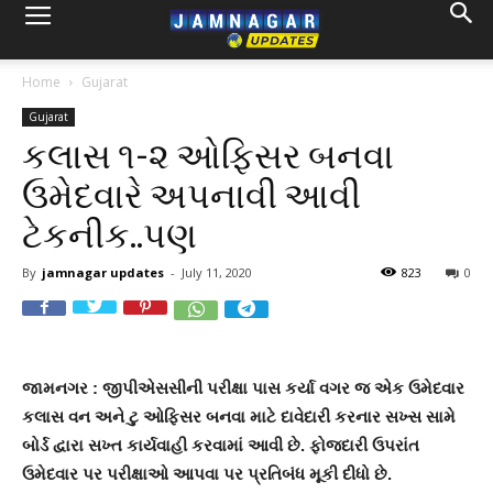
Home
Gujarat
Gujarat
કલાસ ૧-૨ ઓફિસર બનવા
ઉમેદવારે અપનાવી આવી
ટેકનીક..પણ
By
jamnagar updates
-
July 11, 2020
823
0
જામનગર : જીપીએસસીની પરીક્ષા પાસ કર્યા વગર જ એક ઉમેદવાર
કલાસ વન અને ટુ ઓફિસર બનવા માટે દાવેદારી કરનાર સખ્સ સામે
બોર્ડ દ્વારા સખ્ત કાર્યવાહી કરવામાં આવી છે. ફોજદારી ઉપરાંત
ઉમેદવાર પર પરીક્ષાઓ આપવા પર પ્રતિબંધ મૂકી દીધો છે.