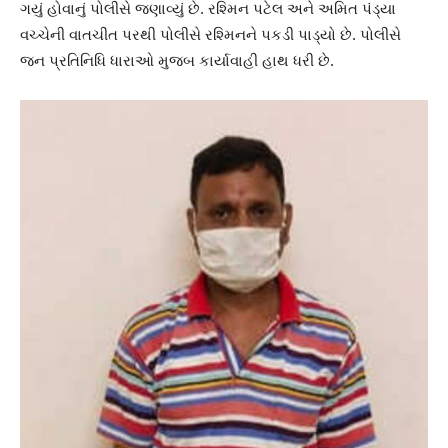
ગયું હોવાનું પોલીસે જણાવ્યું છે. રશ્મિન પટેલ અને અમિત પંડ્યા
વચ્ચેની વાતચીત પરથી પોલીસે રશ્મિનને પકડી પાડ્યો છે. પોલીસે
જન પ્રતિનિધિ ધારાઓ મુજબ કાર્યાવાહી હાથ ધરી છે.