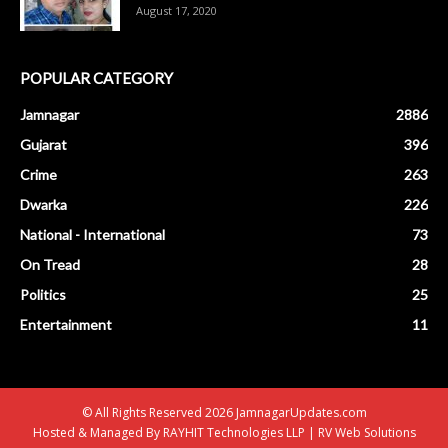
August 17, 2020
POPULAR CATEGORY
Jamnagar
2886
Gujarat
396
Crime
263
Dwarka
226
National - International
73
On Tread
28
Politics
25
Entertainment
11
© All Rights Reserved 2026 JamnagarUpdates.com
Hosted & Managed By
RAYHIT Technologies LLP
|
RV Web Solutions