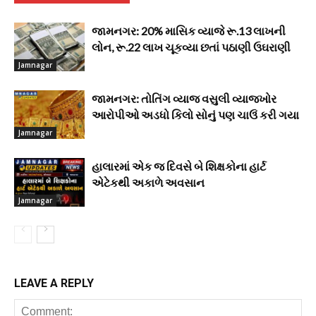
જામનગર: 20% માસિક વ્યાજે રૂ.13 લાખની
લોન, રૂ.22 લાખ ચૂકવ્યા છતાં પઠાણી ઉઘરાણી
Jamnagar
જામનગર: તોતિંગ વ્યાજ વસુલી વ્યાજખોર
આરોપીઓ અડધો કિલો સોનું પણ ચાઉં કરી ગયા
Jamnagar
હાલારમાં એક જ દિવસે બે શિક્ષકોના હાર્ટ
એટેકથી અકાળે અવસાન
Jamnagar
LEAVE A REPLY