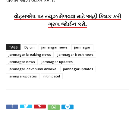
પોલીસે આશા વ્યક્ત કરી છે.
વોટ્સએપ પર ન્યૂઝ મેળવવા માટે અહીં ક્લિક કરી
ગ્રુપ જોઈન કરો.
TAGS
Dy cm
jamangar news
jamnagar
jamnagar breaking news
jamnagar fresh news
jamnagar news
jamnagar updates
jamnagar-devbhumi dwarka
jamnagarupdates
jamngarupdates
nitin patel