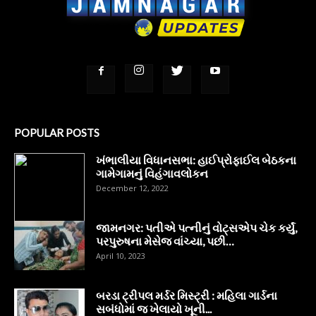
POPULAR POSTS
ખંભાલીયા વિધાનસભા: હાઈપ્રોફાઈલ બેઠકના
ગામેગામનું વિહંગાવલોકન
December 12, 2022
જામનગર: પતીએ પત્નીનું વોટ્સએપ ચેક કર્યું,
પરપુરુષના મેસેજ વાંચ્યા, પછી…
April 10, 2023
બરડા ટ્રીપલ મર્ડર મિસ્ટ્રી : મહિલા ગાર્ડના
સબંધોમાં જ ખેલાયો ખૂની...