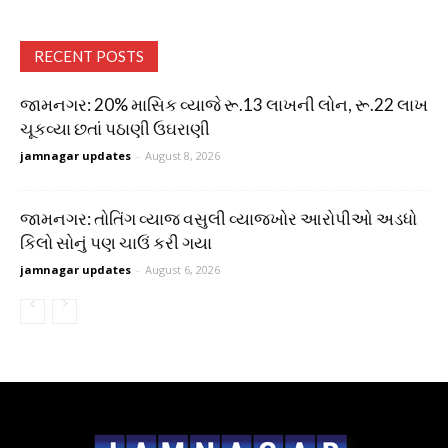
RECENT POSTS
જામનગર: 20% માસિક વ્યાજે રૂ.13 લાખની લોન, રૂ.22 લાખ
ચૂકવ્યા છતાં પઠાણી ઉઘરાણી
jamnagar updates
-
August 8, 2026
જામનગર: તોતિંગ વ્યાજ વસુલી વ્યાજખોર આરોપીઓ અડધો
કિલો સોનું પણ ચાઉં કરી ગયા
jamnagar updates
-
August 6, 2026