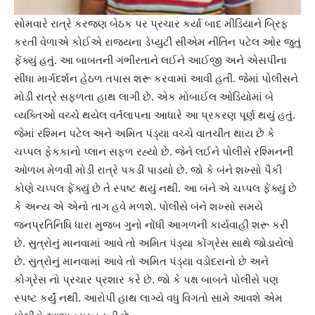
સોમવારે રાત્રે કરજણ બેઠક પર પ્રચાર કર્યા બાદ મીડિયાને બ્રિફ
કરતી વેળાએ કોઈએ રાજ્યના ડેપ્યુટી સીએમ નીતિન પટેલ ઓર જુતું
ફેંક્યું હતું. આ બાબતની ગંભીરતાને લઈને આઈજી અને એસપીના
સીધા માર્ગદર્શન હેઠળ તપાસ શરૂ કરવામાં આવી હતી. જેમાં પોલીસને
મોડી રાત્રે સફળતા હાથ લાગી છે. એક મોબાઈલ ઓડિયોમાં બે
વ્યક્તિઓ વચ્ચે થયેલ વર્તલાપના આધારે આ પ્રકરણ પૂર્ણ થયું હતું.
જેમાં રશ્મિન પટેલ અને અમિત પંડ્યા વચ્ચે વાતચીત થાય છે કે
ચપ્પલ ફેકકાનો પ્લાન સફળ રહ્યો છે. જેને લઈને પોલીસે રશ્મિનની
ઓળખ મેળવી મોડી રાત્રે પકડી પાડયો છે. જો કે બંને શખ્સો પૈકી
કોણે ચપ્પલ ફેંક્યું છે તે સ્પષ્ટ થયું નથી. આ બંને એ ચપ્પલ ફેંક્યું છે
કે અન્ય એ એનો તાગ હવે મળશે. પોલીસે બંને શખ્સો સમયે
જનપ્રતિનિધિ ધારા મુજબ ગુનો નોંધી આગળની કાર્યવાહી શરૂ કરી
છે. સુત્રોનું માનવામાં આવે તો અમિત પંડ્યા કોંગ્રેસ સાથે જોડાયેલો
છે. સુત્રોનું માનવામાં આવે તો અમિત પંડ્યા વડોદરાનો છે અને
કોગ્રેસ નો પ્રચાર પ્રશાર કરે છે. જો કે પક્ષ બાબતે પોલીસે પણ
સ્પષ્ટ કર્યું નથી. આરોપી હાથ લાગ્યે વધુ વિગતો સામે આવશે એમ