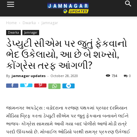
Home
Dwarka
Jamnagar
Dwarka
Jamnagar
ડેપ્યુટી સીએમ પર જુતું ફેકવાનો
ભેદ ઉકેલાયો, આ છે બે શખ્સો,
કોંગ્રેસ તરફ આંગળી?
By
jamnagar updates
-
October 28, 2020
734
0
જામનગર અપડેટ્સ : વડોદરાના કરજણ પંથકમાં પ્રચાર દરમિયાન
મીડિયા બ્રિફ કરતા ડેપ્યુટી સીએમ પર જુતું ફેકવાના બનાવને લઈને
ભાજપ- કોંગ્રેસ સામસામે આવી ગયા બાદ પોલીસે આજે મોડી રાત્રે
પરદો ઊંચક્યો છે. મોબાઈલ ઓડિયો પરથી સમગ્ર પ્રકરણ ઉકેલાઈ