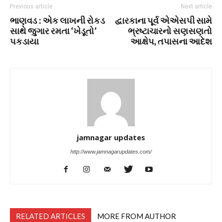
Previous article
Next article
ભાણવડ : એક લાખની રોકડ
દ્વારકાના પૂર્વ એએસપી સામે
સાથે જુગાર રમતા ‘ખેડૂતો’
ભ્રષ્ટાચારનો સણસણતો
પકડાયા
આક્ષેપ, તપાસના આદેશ
jamnagar updates
http://www.jamnagarupdates.com/
RELATED ARTICLES
MORE FROM AUTHOR