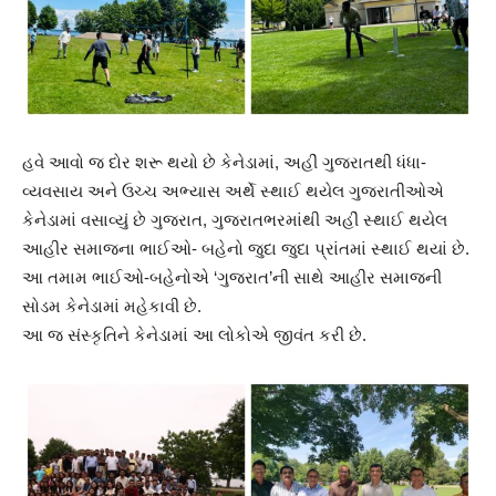
હવે આવો જ દોર શરૂ થયો છે કેનેડામાં, અહીં ગુજરાતથી ધંધા-
વ્યવસાય અને ઉચ્ચ અભ્યાસ અર્થે સ્થાઈ થયેલ ગુજરાતીઓએ
કેનેડામાં વસાવ્યું છે ગુજરાત, ગુજરાતભરમાંથી અહીં સ્થાઈ થયેલ
આહીર સમાજના ભાઈઓ- બહેનો જુદા જુદા પ્રાંતમાં સ્થાઈ થયાં છે.
આ તમામ ભાઈઓ-બહેનોએ ‘ગુજરાત’ની સાથે આહીર સમાજની
સોડમ કેનેડામાં મહેકાવી છે.
આ જ સંસ્કૃતિને કેનેડામાં આ લોકોએ જીવંત કરી છે.