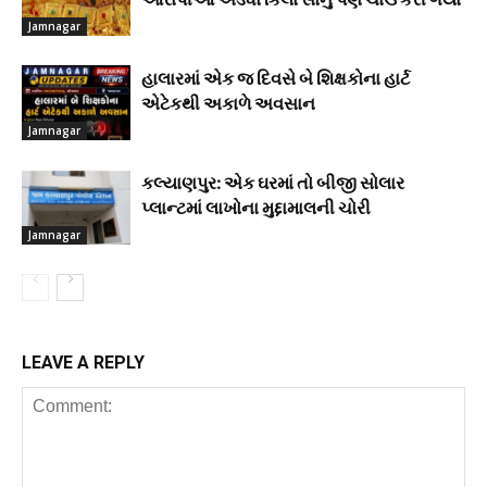
Jamnagar
હાલારમાં એક જ દિવસે બે શિક્ષકોના હાર્ટ
એટેકથી અકાળે અવસાન
Jamnagar
કલ્યાણપુર: એક ઘરમાં તો બીજી સોલાર
પ્લાન્ટમાં લાખોના મુદ્દામાલની ચોરી
Jamnagar
LEAVE A REPLY