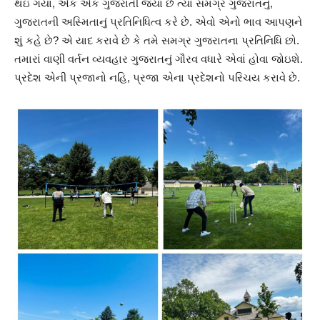
થ‍ઇ ગ‍યા, એક એક ગુજરાતી જ્યાં છે ત્યાં સમગ્ર ગુજરાતનું,
ગુજરાતની અસ્મિતાનું પ્રતિનિધિત્વ કરે છે. એવો એનો ભાવ આપણને
શું કહે છે? એ યાદ કરાવે છે કે તમે સમગ્ર ગુજરાતના પ્રતિનિધિ છો.
તમારાં વાણી વર્તન વ્યવહાર ગુજરાતનું ગૌરવ વધારે એવાં હોવા જોઇશે.
પ્રદેશ એની પ્રજાનો નહિ, પ્રજા એના પ્રદેશનો પરિચય કરાવે છે.