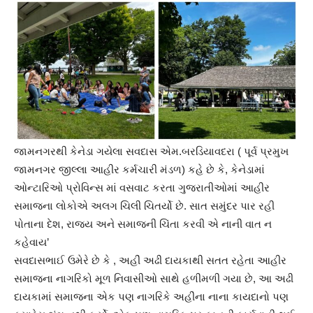
જામનગરથી કેનેડા ગયેલા સવદાસ એમ.બરડિયાવદરા ( પૂર્વ પ્રમુખ
જામનગર જીલ્લા આહીર કર્મચારી મંડળ) કહે છે કે, કેનેડામાં
ઓન્ટારિઓ પ્રોવિન્સ માં વસવાટ કરતા ગુજરાતીઓમાં આહીર
સમાજના લોકોએ અલગ ચિલી ચિતર્યો છે. સાત સમુંદર પાર રહી
પોતાના દેશ, રાજ્ય અને સમાજની ચિંતા કરવી એ નાની વાત ન
કહેવાય’
સવદાસભાઈ ઉમેરે છે કે , અહીં અઢી દાયકાથી સતત રહેતા આહીર
સમાજના નાગરિકો મૂળ નિવાસીઓ સાથે હળીમળી ગયા છે, આ અઢી
દાયકામાં સમાજના એક પણ નાગરિકે અહીંના નાના કાયદાનો પણ