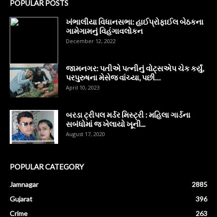
POPULAR POSTS
ખંભાલીયા વિધાનસભા: હાઈપ્રોફાઈલ બેઠકના
ગામેગામનું વિહંગાવલોકન
December 12, 2022
જામનગર: પતીએ પત્નીનું વોટ્સએપ ચેક કર્યું,
પરપુરુષના મેસેજ વાંચ્યા, પછી…
April 10, 2023
બરડા ટ્રીપલ મર્ડર મિસ્ટ્રી : મહિલા ગાર્ડના
સબંધોમાં જ ખેલાયો ખૂની...
August 17, 2020
POPULAR CATEGORY
Jamnagar
2885
Gujarat
396
Crime
263