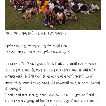
‘જ્યાં જ્યાં ગુજરાતી ત્યાં સદા કાળ ગુજરાત’
‘ગુર્જર વાણી, ગુર્જર લ્હાણી, ગુર્જર શાણી રીત.
જંગલમાં પણ મંગલ કરતી, ગુર્જર ઉદ્યમ પ્રીત.
આ બે જ પંક્તિ વિશ્વને ગુજરાતીઓનો પરિચય આપી દયે છે. “જય
ધન્ય સફળ ગુજરાતી, જય ધન્ય સફલ અદલ ગુજરાત!” વર્ષો પહેલાં
સંજાણ બંદરે ઉતરેલી અને દૂધમાં સાકર જેમ ભળી ગયેલી પારસી
પ્રજાએ ગુજરાતને અદકું ચાહ્યું છે! છોડમાંથી વટ વૃક્ષ બનાવી ઉજેર્યું
છે..ઉછેર્યું છે..
“જ્યાં જ્યાં વસે એક ગુજરાતી, ત્યાં ત્યાં સદાકાળ ગુજરાત.” કવિ
ખબરદાર પંચ મહાભૂતમાં વિલીન થઇ ગયા પણ એમના શબ્દો અમર