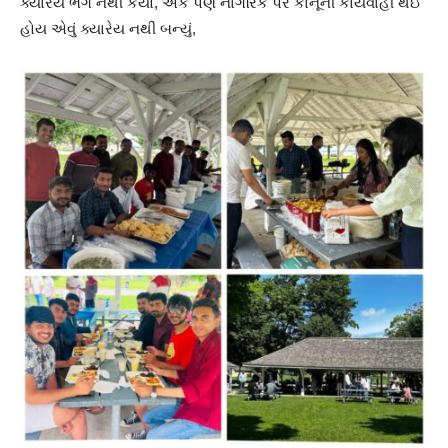
ક્યારેય ભંગ નથી કર્યો, એક પણ નાગરિક પર કાનૂની કાર્યવાહી થઈ
હોય એવું ક્યારેય નથી બન્યું,