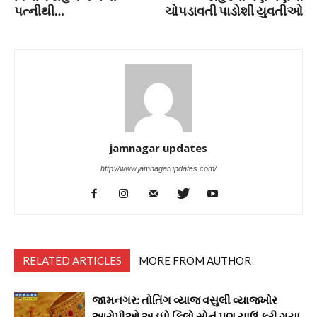
પત્નીથી…
ચોપડાવતી પાડોશી યુવતીઓ
jamnagar updates
http://www.jamnagarupdates.com/
RELATED ARTICLES
MORE FROM AUTHOR
જામનગર: તોતિંગ વ્યાજ વસુલી વ્યાજખોર
આરોપીઓ અડધો કિલો સોનું પણ ચાઉં કરી ગયા