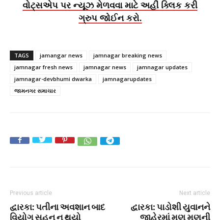
વોટ્સએપ પર ન્યૂઝ મેળવવા માટે અહીં ક્લિક કરી
ગ્રુપ જોઈન કરો.
TAGS
jamangar news
jamnagar breaking news
jamnagar fresh news
jamnagar news
jamnagar updates
jamnagar-devbhumi dwarka
jamnagarupdates
જામનગર સમાચાર
Previous article
Next article
દ્વારકા: પતીના અવશાન બાદ
દ્વારકા: પાડોશી યુવાનને
વિયોગ સહન ન થયો
જાહેરમાં મણ મણની