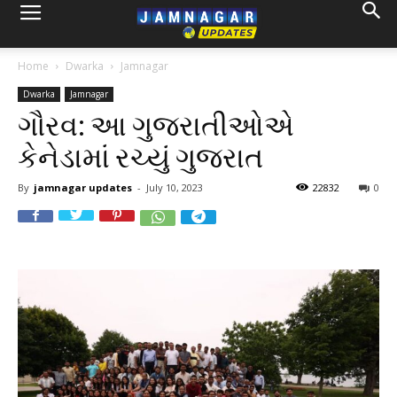
Home
Dwarka
Jamnagar
Dwarka
Jamnagar
ગૌરવ: આ ગુજરાતીઓએ
કેનેડામાં રચ્યું ગુજરાત
By
jamnagar updates
-
July 10, 2023
22832
0