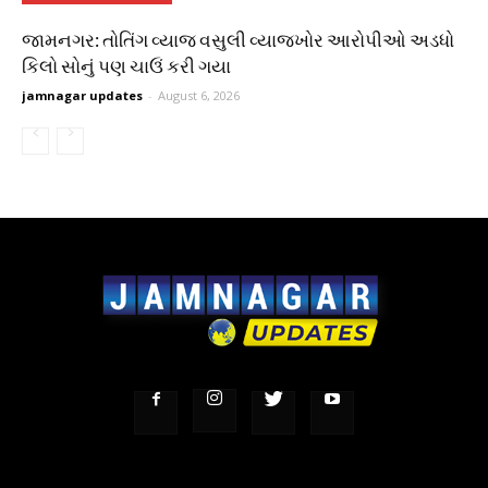
જામનગર: તોતિંગ વ્યાજ વસુલી વ્યાજખોર આરોપીઓ અડધો
કિલો સોનું પણ ચાઉં કરી ગયા
jamnagar updates
-
August 6, 2026