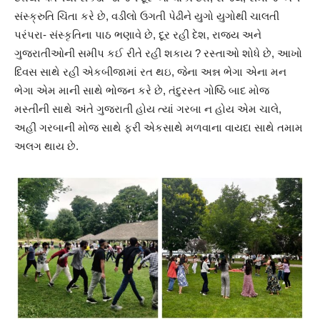
સંસ્ક્રુતિ ચિંતા કરે છે, વડીલો ઉગતી પેઢીને યુગો યુગોથી ચાલતી
પરંપરા- સંસ્કૃતિના પાઠ ભણાવે છે, દૂર રહી દેશ, રાજ્ય અને
ગુજરાતીઓની સમીપ કઈ રીતે રહી શકાય ? રસ્તાઓ શોધે છે, આખો
દિવસ સાથે રહી એકબીજામાં રત થઇ, જેના અન્ન ભેગા એના મન
ભેગા એમ માની સાથે ભોજન કરે છે, તંદુરસ્ત ગોષ્ઠિ બાદ મોજ
મસ્તીની સાથે અંતે ગુજરાતી હોય ત્યાં ગરબા ન હોય એમ ચાલે,
અહીં ગરબાની મોજ સાથે ફરી એકસાથે મળવાના વાયદા સાથે તમામ
અલગ થાય છે.