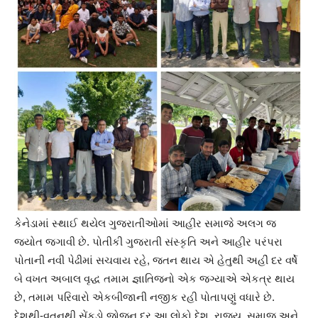
કેનેડામાં સ્થાઈ થયેલ ગુજરાતીઓમાં આહીર સમાજે અલગ જ
જ્યોત જગાવી છે. પોતીકી ગુજરાતી સંસ્કૃતિ અને આહીર પરંપરા
પોતાની નવી પેઢીમાં સચવાય રહે, જતન થાય એ હેતુથી અહીં દર વર્ષે
બે વખત અબાલ વૃદ્ધ તમામ જ્ઞાતિજનો એક જગ્યાએ એકત્ર થાય
છે, તમામ પરિવારો એકબીજાની નજીક રહી પોતાપણું વધારે છે.
દેશથી-વતનથી સેંકડો જોજન દૂર આ લોકો દેશ, રાજ્ય, સમાજ અને