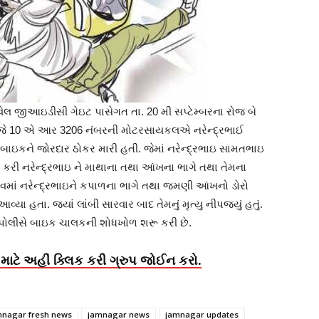
જીઆઇડીસી ગેઇટ પાસેગત તા. 20 મી સપ્ટેમ્બરના રોજ બે
ીજે 10 એ આર 3206 નંબરની મોટરસાયકલએ નરેન્દ્રભાઈ
ઇકને જોરદાર ઠોકર મારી હતી. જેમાં નરેન્દ્રભાઇ સામતભાઇ
કરી નરેન્દ્રભાઇ ને માથાના તથા આંખના ભાગે તથા તેમના
વમાં નરેન્દ્રભાઇને કપાળના ભાગે તથા જમણી આંખનો ડોરો
ા હતા. જ્યાં લાંબી સારવાર બાદ તેમનું મૃત્યુ નીપજ્યું હતું.
પોલીસે બાઇક ચાલકની શોધખોળ શરૂ કરી છે.
માટે અહીં ક્લિક કરી ગ્રુપ જોઈન કરો.
mnagar fresh news
jamnagar news
jamnagar updates