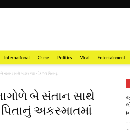
 – International
Crime
Politics
Viral
Entertainment
બે સંતાન સાથે બાઇક લઇ નીકળેલ પિતાનું...
ાગોળે બે સંતાન સાથે
જ
લ
િતાનું અકસ્માતમાં
ja