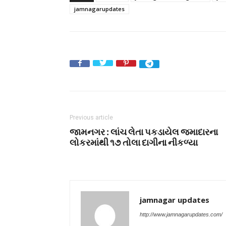
jamnagarupdates
Previous article
જામનગર : લાંચ લેતા પકડાયેલ જમાદારના
લોકરમાંથી ૧૭ તોલા દાગીના નીકળ્યા
jamnagar updates
http://www.jamnagarupdates.com/