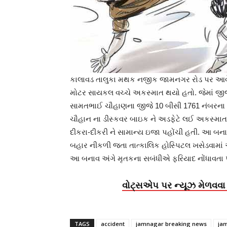
કાલાવડ તાલુકા મથક નજીક જામનગર રોડ પર આવેલ 
મોટર સાયકલ વચ્ચે અકસ્માત થયો હતો. જેમાં જ
સામતભાઈ ચૌહાણના જીજે 10 બીસી 1761 નંબરના બા
ચૌહાન ના ડીસ્કવર બાઇક ને અડફેટે લઈ અકસ્માત 
દીકરા-દીકરી ને સામાન્ય ઇજા પહોંચી હતી. આ બના
બહાર નીકળી જતા તાત્કાલિક હોસ્પિટલ ખસેડવામાં આવ્ય
આ બનાવ અંગે મૃતકના સબંધીએ ફરિયાદ નોંધાવતા 
વોટ્સએપ પર ન્યૂઝ મેળવવા 
TAGS
accident
jamnagar breaking news
ja