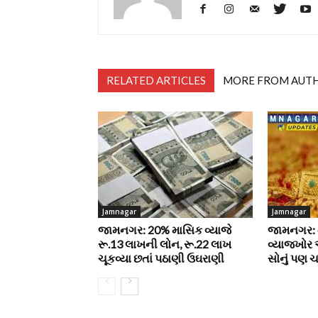
RELATED ARTICLES
MORE FROM AUT
Jamnagar
Jamnagar
જામનગર: 20% માસિક વ્યાજે
જામનગર: ત
રૂ.13 લાખની લોન, રૂ.22 લાખ
વ્યાજખોર
ચૂકવ્યા છતાં પઠાણી ઉઘરાણી
સોનું પણ ચ