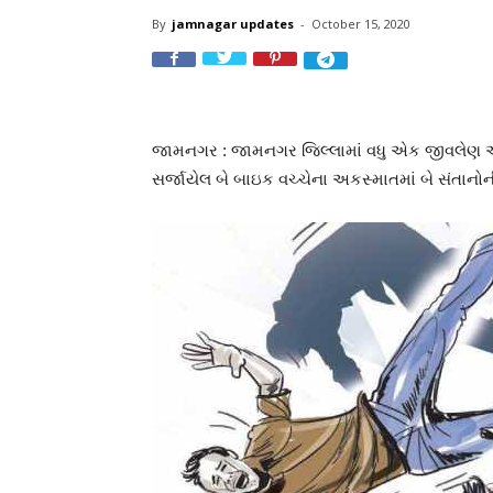
By
jamnagar updates
-
October 15, 2020
જામનગર : જામનગર જિલ્લામાં વધુ એક જીવલેણ અકસ
સર્જાયેલ બે બાઇક વચ્ચેના અકસ્માતમાં બે સંતાનોની 