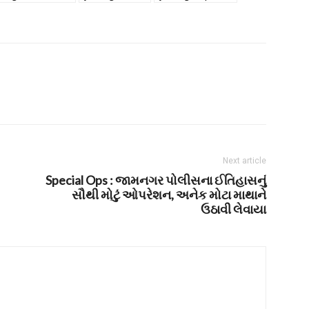
Next article
Special Ops : જામનગર પોલીસના ઈતિહાસનું
સૌથી મોટું ઓપરેશન, અનેક મોટા માથાને
ઉઠાવી લેવાયા