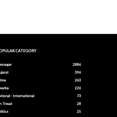
OPULAR CATEGORY
amnagar
2886
jarat
396
rime
263
warka
226
tional - International
73
n Tread
28
litics
25