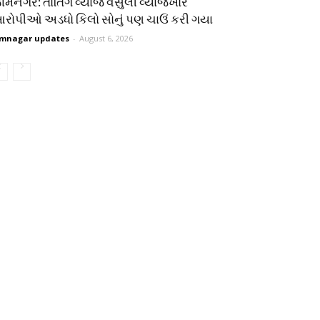
ામનગર: તોતિંગ વ્યાજ વસુલી વ્યાજખોર
રોપીઓ અડધો કિલો સોનું પણ ચાઉં કરી ગયા
mnagar updates
-
August 6, 2026