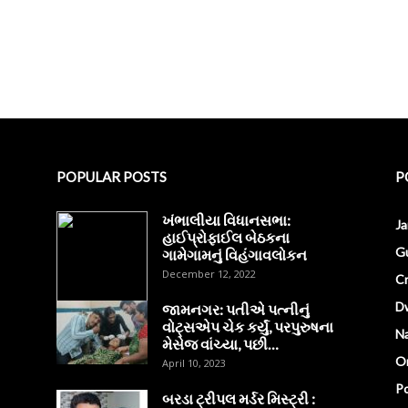
POPULAR POSTS
P
ખંભાલીયા વિધાનસભા:
J
હાઈપ્રોફાઈલ બેઠકના
Gu
ગામેગામનું વિહંગાવલોકન
December 12, 2022
C
D
જામનગર: પતીએ પત્નીનું
વોટ્સએપ ચેક કર્યું, પરપુરુષના
Na
મેસેજ વાંચ્યા, પછી…
O
April 10, 2023
Po
બરડા ટ્રીપલ મર્ડર મિસ્ટ્રી :