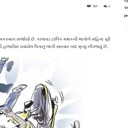
જ
757
0
આ
ja
્માત સર્જાયો છે. કાલાવડ ટાલિક મથકની ભાગોળે મહિના પૂર્વે
હાજરીમાં ઘવાયેલ પિતાનું લાંબી સારવાર બાદ મૃત્યુ નીપજ્યું છે.