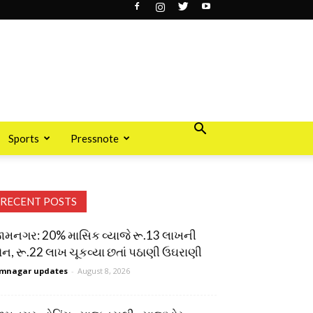
Sports
Pressnote
RECENT POSTS
ામનગર: 20% માસિક વ્યાજે રૂ.13 લાખની
ોન, રૂ.22 લાખ ચૂકવ્યા છતાં પઠાણી ઉઘરાણી
mnagar updates
-
August 8, 2026