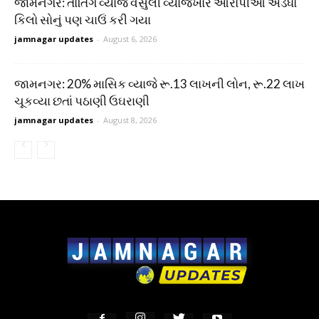
જામનગર: તોતિંગ વ્યાજ વસુલી વ્યાજખોર આરોપીઓ અડધો
કિલો સોનું પણ ચાઉં કરી ગયા
jamnagar updates
-
August 6, 2026
જામનગર: 20% માસિક વ્યાજે રૂ.13 લાખની લોન, રૂ.22 લાખ
ચૂકવ્યા છતાં પઠાણી ઉઘરાણી
jamnagar updates
-
August 8, 2026