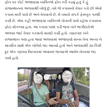
ફોન પર કોઈ અજાણ્યા વ્યક્તિએ ફોન કરી કહ્યું હતું કે હું
રાજસ્થાનના અલવરથી બોલું છું. તમે જે કપાસનો વેપાર કરો છો એવો
કપાસ મારી પાસે છે અને વેચવાનો છે. મેં તમારો સંપર્ક ફેસબુક પરથી
કર્યો છે. એમ કહી અજાણ્યા વ્યક્તિએ પોતાની પાસે રહેલા કપાસના
ફોટા મોકલ્યા હતા. આ કપાસ પસંદ પડી જતા બંને ભાગીદારોએ
અલવર જઈ વેપાર કરવાનો વાયદો કર્યો હતો. ત્યારબાદ બંને
રાજસ્થાન ગયા હતા જ્યાં અલવરમાં અજાણ્યો સખ્સ તેના અન્ય બે
સાગરિત સાથે એક બોલેરો લઇ આવ્યો હતો અને અલવરથી ૩૦ કિમી
દુર એક ગ્રામ્ય વિસ્તારમાં અવાવરું જગ્યાએ આવેલ ખેતરમાં લઇ
ગયો હતો.