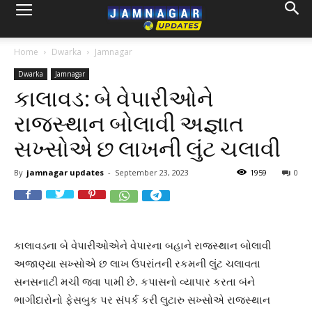
Home
Dwarka
Jamnagar
Dwarka
Jamnagar
કાલાવડ: બે વેપારીઓને
રાજસ્થાન બોલાવી અજ્ઞાત
સખ્સોએ છ લાખની લુંટ ચલાવી
By
jamnagar updates
-
September 23, 2023
1959
0
કાલાવડના બે વેપારીઓએને વેપારના બહાને રાજસ્થાન બોલાવી
અજાણ્યા સખ્સોએ છ લાખ ઉપરાંતની રકમની લુંટ ચલાવતા
સનસનાટી મચી જવા પામી છે. કપાસનો વ્યાપાર કરતા બંને
ભાગીદારોનો ફેસબુક પર સંપર્ક કરી લુટારુ સખ્સોએ રાજસ્થાન