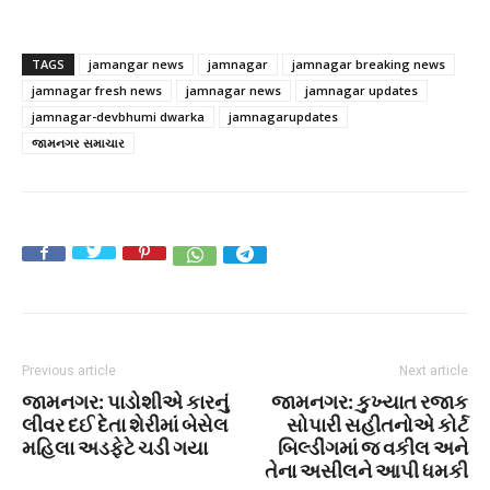
TAGS
jamangar news
jamnagar
jamnagar breaking news
jamnagar fresh news
jamnagar news
jamnagar updates
jamnagar-devbhumi dwarka
jamnagarupdates
જામનગર સમાચાર
Previous article
Next article
જામનગર: પાડોશીએ કારનું
જામનગર: કુખ્યાત રજાક
લીવર દઈ દેતા શેરીમાં બેસેલ
સોપારી સહીતનોએ કોર્ટ
મહિલા અડફેટે ચડી ગયા
બિલ્ડીંગમાં જ વકીલ અને
તેના અસીલને આપી ધમકી