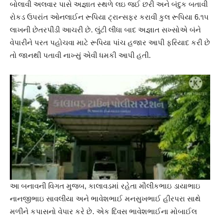
બોલાવી અલવાર પાસે અજ્ઞાત સ્થળે લઇ જઈ છરી અને બંદુક બતાવી
રોકડ ઉપરાંત ઓનલાઈન રૂપિયા ટ્રાન્સફર કરાવી કુલ રૂપિયા 6.૧૫
લાખની છેતરપીંડી આચરી છે. લુંટી લીધા બાદ અજ્ઞાત સખ્સોએ બંને
વેપારીને પરત પહોચવા માટે રૂપિયા પાંચ હજાર આપી ફરિયાદ કરી છે
તો જાનથી પતાવી નાખ્સું એવી ધમકી આપી હતી.
આ બનાવની વિગત મુજબ, કાલાવડમાં રહેતા મૌલીકભાઇ ડાયાભાઇ
નાનજીભાઇ સાવલીયા અને ભાવેશભાઈ મનસુખભાઈ હીરપરા સાથે
મળીને કપાસનો વેપાર કરે છે. એક દિવસ ભાવેશભાઈના મોબાઈલ