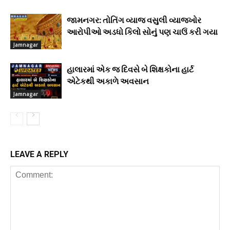
જામનગર: તોતિંગ વ્યાજ વસુલી વ્યાજખોર
આરોપીઓ અડધો કિલો સોનું પણ ચાઉં કરી ગયા
Jamnagar
હાલારમાં એક જ દિવસે બે શિક્ષકોના હાર્ટ
એટેકથી અકાળે અવસાન
Jamnagar
LEAVE A REPLY