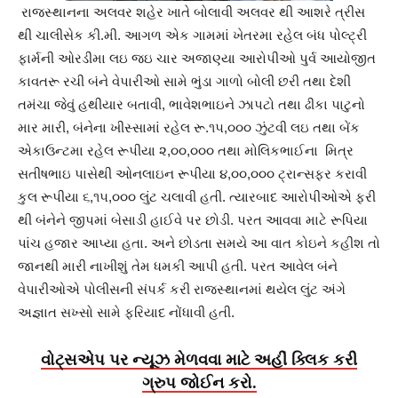
રાજસ્થાનના અલવર શહેર ખાતે બોલાવી અલવર થી આશરે ત્રીસ
થી ચાલીસેક કી.મી. આગળ એક ગામમાં ખેતરમા રહેલ બંધ પોલ્ટ્રી
ફાર્મની ઓરડીમા લઇ જઇ ચાર અજાણ્યા આરોપીઓ પુર્વ આયોજીત
કાવતરૂ રચી બંને વેપારીઓ સામે ભુંડા ગાળો બોલી છરી તથા દેશી
તમંચા જેવું હથીયાર બતાવી, ભાવેશભાઇને ઝાપટો તથા ઢીકા પાટુનો
માર મારી, બંનેના ખીસ્સામાં રહેલ રૂ.૧૫,૦૦૦ ઝુંટવી લઇ તથા બેંક
એકાઉન્ટમા રહેલ રૂપીયા ૨,૦૦,૦૦૦ તથા મોલિકભાઈના મિત્ર
સતીષભાઇ પાસેથી ઓનલાઇન રૂપીયા ૪,૦૦,૦૦૦ ટ્રાન્સફર કરાવી
કુલ રૂપીયા ૬,૧૫,૦૦૦ લુંટ ચલાવી હતી. ત્યારબાદ આરોપીઓએ ફરી
થી બંનેને જીપમાં બેસાડી હાઈવે પર છોડી. પરત આવવા માટે રૂપિયા
પાંચ હજાર આપ્યા હતા. અને છોડતા સમયે આ વાત કોઇને કહીશ તો
જાનથી મારી નાખીશું તેમ ધમકી આપી હતી. પરત આવેલ બંને
વેપારીઓએ પોલીસની સંપર્ક કરી રાજસ્થાનમાં થયેલ લુંટ અંગે
અજ્ઞાત સખ્સો સામે ફરિયાદ નોંધાવી હતી.
વોટ્સએપ પર ન્યૂઝ મેળવવા માટે અહીં ક્લિક કરી
ગ્રુપ જોઈન કરો.