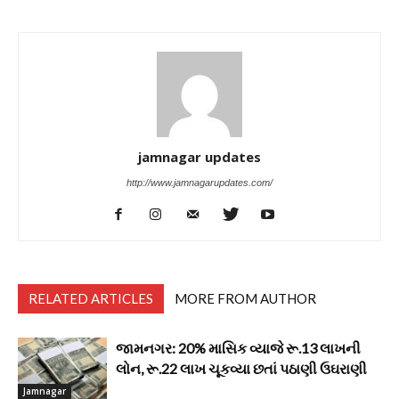
jamnagar updates
http://www.jamnagarupdates.com/
RELATED ARTICLES
MORE FROM AUTHOR
જામનગર: 20% માસિક વ્યાજે રૂ.13 લાખની
લોન, રૂ.22 લાખ ચૂકવ્યા છતાં પઠાણી ઉઘરાણી
Jamnagar