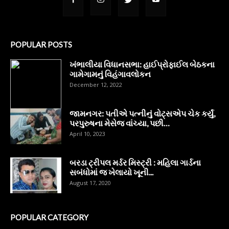
POPULAR POSTS
ખંભાલીયા વિધાનસભા: હાઈપ્રોફાઈલ બેઠકના
ગામેગામનું વિહંગાવલોકન
December 12, 2022
જામનગર: પતીએ પત્નીનું વોટ્સએપ ચેક કર્યું,
પરપુરુષના મેસેજ વાંચ્યા, પછી…
April 10, 2023
બરડા ટ્રીપલ મર્ડર મિસ્ટ્રી : મહિલા ગાર્ડના
સબંધોમાં જ ખેલાયો ખૂની...
August 17, 2020
POPULAR CATEGORY