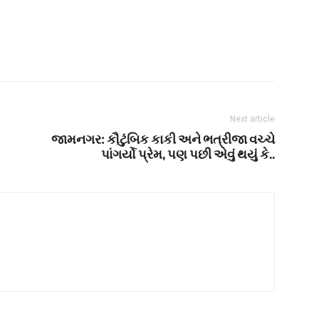
Next article
જામનગર: કૌટુંબિક કાકી અને ભત્રીજા વચ્ચે
પાંગર્યો પ્રેમ, પણ પછી એવું થયું કે..