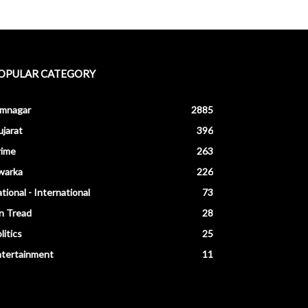
OPULAR CATEGORY
amnagar
2885
jarat
396
rime
263
warka
226
tional - International
73
n Tread
28
litics
25
ntertainment
11