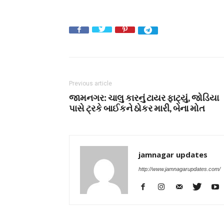
Previous article
જામનગર: ચાલુ કારનું ટાયર ફાટ્યું, જોડિયા
પાસે ટ્રકે બાઈકને ઠોકર મારી, બેના મોત
jamnagar updates
http://www.jamnagarupdates.com/