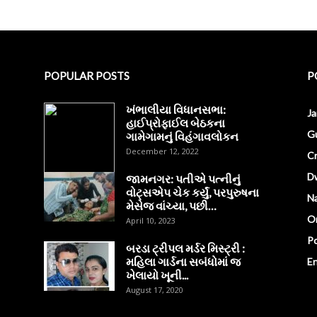
POPULAR POSTS
P
ખંભાલીયા વિધાનસભા:
J
હાઈપ્રોફાઈલ બેઠકના
Gu
ગામેગામનું વિહંગાવલોકન
December 12, 2022
C
D
જામનગર: પતીએ પત્નીનું
વોટ્સએપ ચેક કર્યું, પરપુરુષના
Na
મેસેજ વાંચ્યા, પછી…
O
April 10, 2023
Po
બરડા ટ્રીપલ મર્ડર મિસ્ટ્રી :
મહિલા ગાર્ડના સબંધોમાં જ
E
ખેલાયો ખૂની...
August 17, 2020