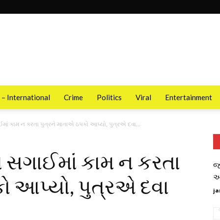
 – International
Crime
Politics
Viral
Entertainment
ં કામ ન કરતા પુત્રને માતાએ ઠપકો આપ્યો, પુત્રએ દવા...
સગાઈમાં કામ ન કરતા
જ
આ
ો આપ્યો, પુત્રએ દવા
ja