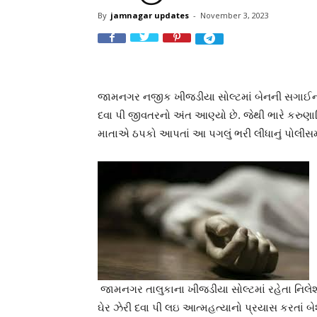
By
jamnagar updates
-
November 3, 2023
જામનગર નજીક ખીજડીયા સોલ્ટમાં બેનની સગાઈનાં 
દવા પી જીવતરનો અંત આણ્યો છે. જેથી ભારે કરુણાત
માતાએ ઠપકો આપતાં આ પગલું ભરી લીધાનું પોલીસમાં
જામનગર તાલુકાના ખીજડીયા સોલ્ટમાં રહેતા નિલેશ
ઘેર ઝેરી દવા પી લઇ આત્મહત્યાનો પ્રયાસ કરતાં બે