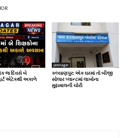
HOR
Jamnagar
એક જ દિવસે બે
કલ્યાણપુર: એક ઘરમાં તો બીજી
હાર્ટ એટેકથી અકાળે
સોલાર પ્લાન્ટમાં લાખોના
મુદ્દામાલની ચોરી