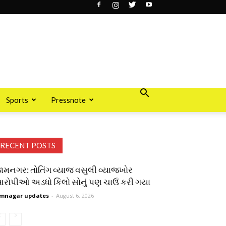
Sports
Pressnote
RECENT POSTS
ામનગર: તોતિંગ વ્યાજ વસુલી વ્યાજખોર
રોપીઓ અડધો કિલો સોનું પણ ચાઉં કરી ગયા
mnagar updates
-
August 6, 2026