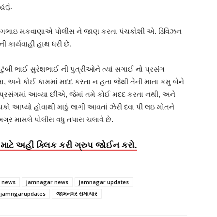
હતું.
ંગભાઇ મકવાણાએ પોલીસ ને જાણ કરતા પંચકોશી એ. ડિવિઝન
ી કાર્યવાહી હાથ ધરી છે.
ુંબી ભાઈ સુરેશભાઈ ની પુત્રીઓને ત્યાં સગાઈ નો પ્રસંગ
ા, અને કોઈ કામમાં મદદ કરતા ન હતા જેથી તેની માતા કમુ બેને
રસંગમાં આવ્યા છીએ, જેમાં તમે કોઈ મદદ કરતા નથી, અને
પકો આપ્યો હોવાથી માઠું લાગી આવતાં ઝેરી દવા પી લઇ મોતને
ે સમગ્ર મામલે પોલીસ વધુ તપાસ ચલાવે છે.
માટે અહીં ક્લિક કરી ગ્રુપ જોઈન કરો.
h news
jamnagar news
jamnagar updates
jamngarupdates
જામનગર સમાચાર