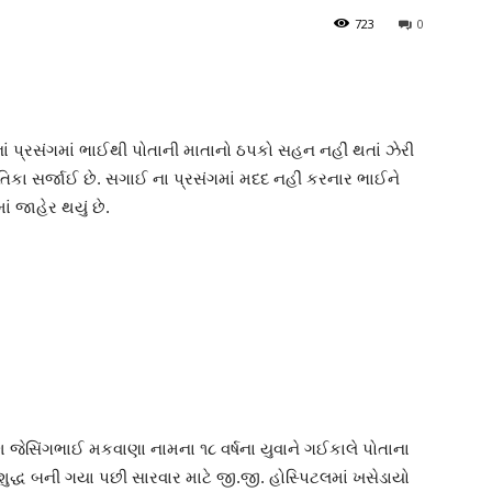
723
0
પ્રસંગમાં ભાઈથી પોતાની માતાનો ઠપકો સહન નહીં થતાં ઝેરી
િકા સર્જાઈ છે. સગાઈ ના પ્રસંગમાં મદદ નહીં કરનાર ભાઈને
 જાહેર થયું છે.
 જેસિંગભાઈ મકવાણા નામના ૧૮ વર્ષના યુવાને ગઈકાલે પોતાના
શુદ્ધ બની ગયા પછી સારવાર માટે જી.જી. હોસ્પિટલમાં ખસેડાયો