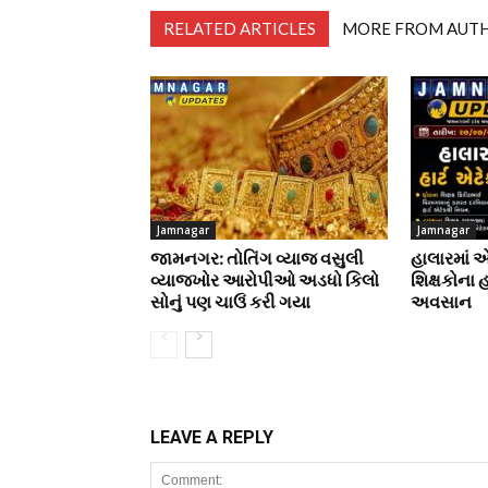
RELATED ARTICLES
MORE FROM AUT
Jamnagar
Jamnagar
જામનગર: તોતિંગ વ્યાજ વસુલી
હાલારમાં 
વ્યાજખોર આરોપીઓ અડધો કિલો
શિક્ષકોના 
સોનું પણ ચાઉં કરી ગયા
અવસાન
LEAVE A REPLY