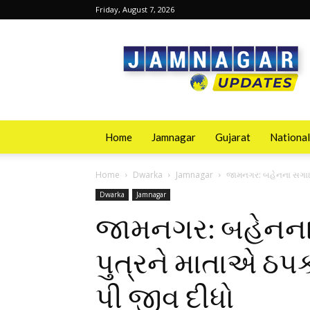
Friday, August 7, 2026
Jamnagarupdates
Home
Jamnagar
Gujarat
National
Home
Dwarka
Jamnagar
જામનગર: બહેનના સગાઈમા
Dwarka
Jamnagar
જામનગર: બહેનના 
પુત્રને માતાએ ઠપક
પી જીવ દીધો