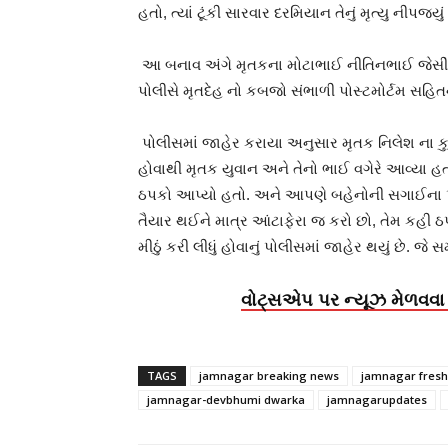
હતો, ત્યાં ટૂંકી સારવાર દરમિયાન તેનું મૃત્યુ નીપજ્યું 
આ બનાવ અંગે મૃતકના મોટાભાઈ નીતિનભાઈ જેસી
પોલીસે મૃતદેહ નો કબજો સંભાળી પોસ્ટમોર્ટમ સહિતન
પોલીસમાં જાહેર કરાયા અનુસાર મૃતક નિલેશ ના કુટ
હોવાથી મૃતક યુવાન અને તેનો ભાઈ વગેરે આવ્યા હત
ઠપકો આપ્યો હતો. અને આપણે બહેનોની સગાઈના પ્
તૈયાર થઈને માત્ર આંટાફેરા જ કરો છો, તેમ કહી ઠ
મીઠું કરી લીધું હોવાનું પોલીસમાં જાહેર થયું છે. જ
વોટ્સએપ પર ન્યૂઝ મેળવવા 
TAGS
jamnagar breaking news
jamnagar fres
jamnagar-devbhumi dwarka
jamnagarupdates