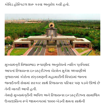
કોવિડ હોસ્પિટલ શરૂ કરવા અનુરોધ કર્યો હતો.
મુખ્યમંત્રી વિજયભાઇ રૂપાણીના અનુરોધનો ત્વરિત પ્રતિસાદ
આપતાં રિલાયન્સ ઇન્ડસ્ટ્રીઝના ચેરમેન મુકેશ અંબાણીએ
ગુજરાતમાં કોરોના સંક્રમણની મહામારીની વિપદામાં જનતા
જનાર્દનની સેવામાં સરકાર સાથે રિલાયન્સ પરિવાર પણ પડખે ઊભો છે
તેની ખાતરી આપી હતી.
તેમણે મુખ્યમંત્રીની અપિલ અને રિલાયન્સ ઇન્ડસ્ટ્રીઝના સામાજિક
ઉત્તરદાયિત્વ રૂપે જામનગરમાં ૧૦૦૦ બેડની ક્ષમતા સાથેની