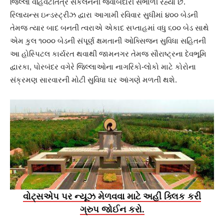
જિલ્લા વહિવટીતંત્ર સંકલનની જવાબદારી સંભાળી રહ્યા છે.
રિલાયન્સ ઇન્ડસ્ટ્રીઝ દ્વારા આગામી રવિવાર સુધીમાં ૪૦૦ બેડની
તેમજ ત્યાર બાદ બનતી ત્વરાએ એકાદ સપ્તાહમાં વધુ ૬૦૦ બેડ સાથે
એમ કુલ ૧૦૦૦ બેડની સંપૂર્ણ ક્ષમતાની ઓક્સિજન સુવિધા સહિતની
આ હોસ્પિટલ કાર્યરત થવાથી જામનગર તેમજ સૌરાષ્ટ્રના દેવભૂમિ
દ્વારકા, પોરબંદર વગેરે જિલ્લાઓના નાગરિકો-લોકો માટે કોરોના
સંક્રમણ સારવારની મોટી સુવિધા ઘર આંગણે મળતી થશે.
વોટ્સએપ પર ન્યૂઝ મેળવવા માટે અહીં ક્લિક કરી
ગ્રુપ જોઈન કરો.