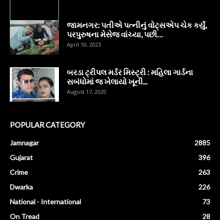
જામનગર: પતીએ પત્નીનું વોટ્સએપ ચેક કર્યું,
પરપુરુષના મેસેજ વાંચ્યા, પછી…
April 10, 2023
બરડા ટ્રીપલ મર્ડર મિસ્ટ્રી : મહિલા ગાર્ડના
સબંધોમાં જ ખેલાયો ખૂની...
August 17, 2020
POPULAR CATEGORY
Jamnagar
2885
Gujarat
396
Crime
263
Dwarka
226
National - International
73
On Tread
28