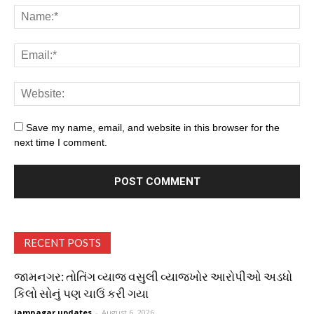
Save my name, email, and website in this browser for the
next time I comment.
RECENT POSTS
જામનગર: તોતિંગ વ્યાજ વસુલી વ્યાજખોર આરોપીઓ અડધો
કિલો સોનું પણ ચાઉં કરી ગયા
jamnagar updates
-
August 6, 2026