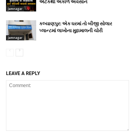
એટેકથી અકાળે અવસાન
Jamnagar
કલ્યાણપુર: એક ઘરમાં તો બીજી સોલાર
પ્લાન્ટમાં લાખોના મુદ્દામાલની ચોરી
Jamnagar
LEAVE A REPLY