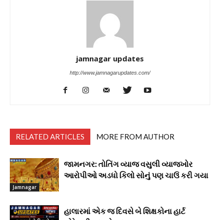
jamnagar updates
http://www.jamnagarupdates.com/
RELATED ARTICLES
MORE FROM AUTHOR
જામનગર: તોતિંગ વ્યાજ વસુલી વ્યાજખોર
આરોપીઓ અડધો કિલો સોનું પણ ચાઉં કરી ગયા
Jamnagar
હાલારમાં એક જ દિવસે બે શિક્ષકોના હાર્ટ