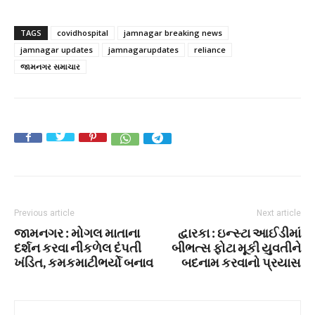
TAGS
covidhospital
jamnagar breaking news
jamnagar updates
jamnagarupdates
reliance
જામનગર સમાચાર
Previous article
Next article
જામનગર : મોગલ માતાના
દ્વારકા : ઇન્સ્ટા આઈડીમાં
દર્શન કરવા નીકળેલ દંપતી
બીભત્સ ફોટા મૂકી યુવતીને
ખંડિત, કમકમાટીભર્યો બનાવ
બદનામ કરવાનો પ્રયાસ