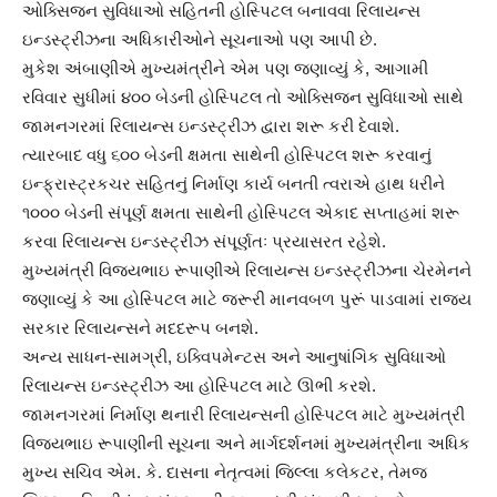
ઓક્સિજન સુવિધાઓ સહિતની હોસ્પિટલ બનાવવા રિલાયન્સ
ઇન્ડસ્ટ્રીઝના અધિકારીઓને સૂચનાઓ પણ આપી છે.
મુકેશ અંબાણીએ મુખ્યમંત્રીને એમ પણ જણાવ્યું કે, આગામી
રવિવાર સુધીમાં ૪૦૦ બેડની હોસ્પિટલ તો ઓક્સિજન સુવિધાઓ સાથે
જામનગરમાં રિલાયન્સ ઇન્ડસ્ટ્રીઝ દ્વારા શરૂ કરી દેવાશે.
ત્યારબાદ વધુ ૬૦૦ બેડની ક્ષમતા સાથેની હોસ્પિટલ શરૂ કરવાનું
ઇન્ફ્રાસ્ટ્રકચર સહિતનું નિર્માણ કાર્ય બનતી ત્વરાએ હાથ ધરીને
૧૦૦૦ બેડની સંપૂર્ણ ક્ષમતા સાથેની હોસ્પિટલ એકાદ સપ્તાહમાં શરૂ
કરવા રિલાયન્સ ઇન્ડસ્ટ્રીઝ સંપૂર્ણતઃ પ્રયાસરત રહેશે.
મુખ્યમંત્રી વિજયભાઇ રૂપાણીએ રિલાયન્સ ઇન્ડસ્ટ્રીઝના ચેરમેનને
જણાવ્યું કે આ હોસ્પિટલ માટે જરૂરી માનવબળ પુરૂં પાડવામાં રાજ્ય
સરકાર રિલાયન્સને મદદરૂપ બનશે.
અન્ય સાધન-સામગ્રી, ઇક્વિપમેન્ટસ અને આનુષાંગિક સુવિધાઓ
રિલાયન્સ ઇન્ડસ્ટ્રીઝ આ હોસ્પિટલ માટે ઊભી કરશે.
જામનગરમાં નિર્માણ થનારી રિલાયન્સની હોસ્પિટલ માટે મુખ્યમંત્રી
વિજયભાઇ રૂપાણીની સૂચના અને માર્ગદર્શનમાં મુખ્યમંત્રીના અધિક
મુખ્ય સચિવ એમ. કે. દાસના નેતૃત્વમાં જિલ્લા કલેકટર, તેમજ