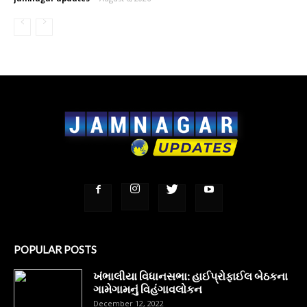
POPULAR POSTS
ખંભાલીયા વિધાનસભા: હાઈપ્રોફાઈલ બેઠકના
ગામેગામનું વિહંગાવલોકન
December 12, 2022