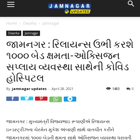
Home
Dwarka
Jamnagar
Dwarka
Jamnagar
જામનગર : રિલાયન્સ ઉભી કરશે
૧૦૦૦ બેડ ક્ષમતા-ઓક્સિજન
સપ્લાય વ્યવસ્થા સાથેની કોવિડ
હોસ્પિટલ
By
jamnagar updates
-
April 28, 2021
1483
0
જામનગર : મુખ્યમંત્રી વિજયભાઇ રૂપાણીએ રિલાયન્સ
ઇન્ડસ્ટ્રીઝના ચેરમેન મુકેશ અંબાણી સાથે વાતચીત કરીને
જામનગરમાં ૧૦૦૦ બેડની ક્ષમતા સાથે ઓક્સિજન વ્યવસ્થા ધરાવતી