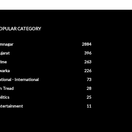
OPULAR CATEGORY
amnagar
2884
jarat
396
rime
263
warka
226
tional - International
73
n Tread
28
litics
25
ntertainment
11