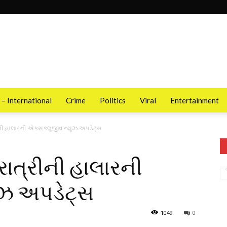
 – International
Crime
Politics
Viral
Entertainment
ીની હાલારની એક્સક્લુજીવ ન્યુઝ અપડેટ્સ
રાત્રીની હાલારની
ુઝ અપડેટ્સ
1049
0