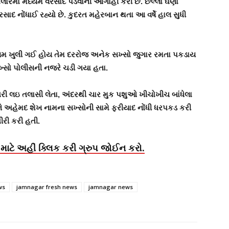
માં મધ્યમ વરસાદ પડવાની આગાહી કરી છે. છેલ્લા ઘણા
રસાદ નોંધાઈ રહ્યો છે. કુદરત મહેરબાન થતા આ વર્ષે હાલ સુધી
ોષમ ખુલી ગઈ હોય તેમ દરરોજ અનેક સખ્સો જુગાર રમતા પકડાય
૬૪ સખ્સો પોલીસની નજરે ચડી ગયા હતા.
આંતરી લઇ તલાસી લેતા, અંદરથી ચાર મુક પશુઓ ખીચોખીચ બાંધેલા
 અહેમદ શેખ નામના સખ્સોની સામે ફરીયાદ નોંધી ધરપકડ કરી
ીરી કરી હતી.
માટે અહીં ક્લિક કરી ગ્રુપ જોઈન કરો.
ws
jamnagar fresh news
jamnagar news