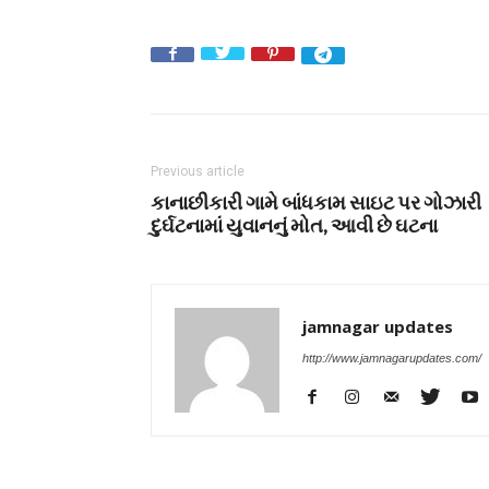
Previous article
કાનાછીકારી ગામે બાંધકામ સાઇટ પર ગોઝારી
દુર્ઘટનામાં યુવાનનું મોત, આવી છે ઘટના
jamnagar updates
http://www.jamnagarupdates.com/