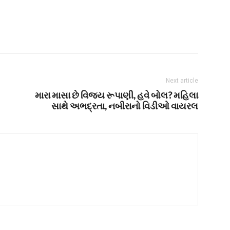
Next article
મારા માસા છે વિજય રૂપાણી, હવે બોલ? મહિલા
સાથે અભદ્રતા, નબીરાનો વિડીઓ વાયરલ