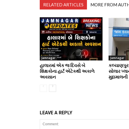
RELATED ARTICLES
MORE FROM AUT
Jamnagar
Jamnagar
હાલારમાં એક જ દિવસે બે
કલ્યાણપુર
શિક્ષકોના હાર્ટ એટેકથી અકાળે
સોલાર પ્લા
અવસાન
મુદ્દામાલની
LEAVE A REPLY