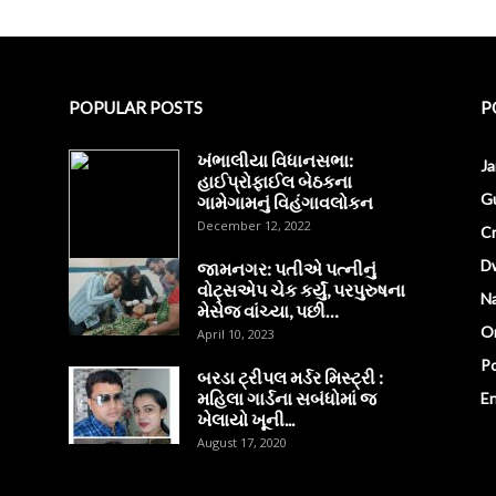
POPULAR POSTS
P
ખંભાલીયા વિધાનસભા:
J
હાઈપ્રોફાઈલ બેઠકના
Gu
ગામેગામનું વિહંગાવલોકન
December 12, 2022
C
D
જામનગર: પતીએ પત્નીનું
વોટ્સએપ ચેક કર્યું, પરપુરુષના
Na
મેસેજ વાંચ્યા, પછી…
O
April 10, 2023
Po
બરડા ટ્રીપલ મર્ડર મિસ્ટ્રી :
મહિલા ગાર્ડના સબંધોમાં જ
E
ખેલાયો ખૂની...
August 17, 2020