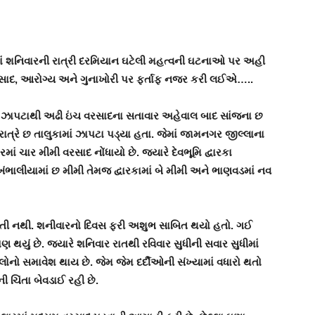
ાં શનિવારની રાત્રી દરમિયાન ઘટેલી મહત્વની ઘટનાઓ પર અહી
રસાદ, આરોગ્ય અને ગુનાખોરી પર ફર્તાફ નજર કરી લઈએ…..
ં ઝાપટાથી અઢી ઇંચ વરસાદના સતાવાર અહેવાલ બાદ સાંજના છ
રાત્રે છ તાલુકામાં ઝાપટા પડ્યા હતા. જેમાં જામનગર જીલ્લાના
 ચાર મીમી વરસાદ નોંધાયો છે. જયારે દેવભૂમિ દ્વારકા
ંભાલીયામાં છ મીમી તેમજ દ્વારકામાં બે મીમી અને ભાણવડમાં નવ
 લેતી નથી. શનીવારનો દિવસ ફરી અશુભ સાબિત થયો હતો. ગઈ
ુ પણ થયું છે. જયારે શનિવાર રાતથી રવિવાર સુધીની સવાર સુધીમાં
ીલોનો સમાવેશ થાય છે. જેમ જેમ દર્દીઓની સંખ્યામાં વધારો થતો
 ચિંતા બેવડાઈ રહી છે.