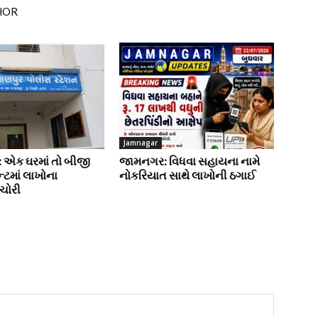
HOR
Jamnagar
: એક ઘરમાં તો બીજી
જામનગર: વિધવા સહાયના નામે
ન્ટમાં લાખોના
નોકરિયાત સાથે લાખોની ઠગાઈ
 ચોરી