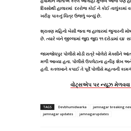
હવામાન ખાતાએ કરેલ આગાહી મુજબ આજે પણ હાલાર
દિવસોથી હાલારમાં દરરોજ કોઈ ને કોઈ તાલુંકામાં વ
ખરીફ પાકનું ચિત્ર ઉજળું બન્યું છે.
શ્રાવણ મહિનો બેસી જતા જ હાલારમાં જુગારની મ
છે. ત્યારે બંને જીલ્લામાં જુદા જુદા ૧૧ દરોડામાં 
જામજોધપુર પોલીસે મોડી રાત્રે બોલેરો મેક્સીને 
મળી આવ્યા હતા. પોલીસે ઉપલેટાના હનીફ શેખ અને
હતી. કતલખાને કપાઈ તે પૂર્વે પોલીસે મહત્વની કામગ
વોટ્સએપ પર ન્યૂઝ મેળવવા 
TAGS
Devbhumidwarka
jamnagar breaking ne
jamnagar updates
jamnagarupdates