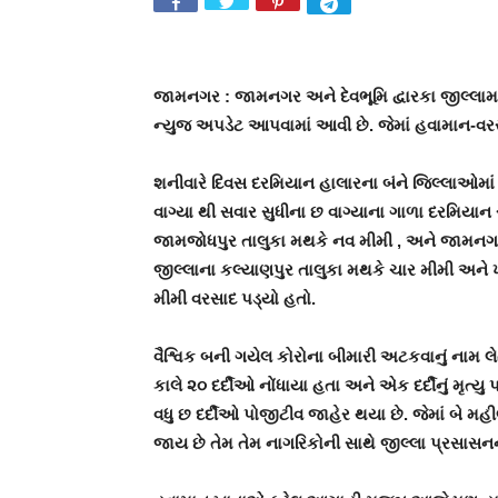
જામનગર : જામનગર અને દેવભૂમિ દ્વારકા જીલ્લામ
ન્યુજ અપડેટ આપવામાં આવી છે. જેમાં હવામાન-વ
શનીવારે દિવસ દરમિયાન હાલારના બંને જિલ્લાઓમા
વાગ્યા થી સવાર સુધીના છ વાગ્યાના ગાળા દરમિયાન 
જામજોધપુર તાલુકા મથકે નવ મીમી , અને જામનગરમાં
જીલ્લાના કલ્યાણપુર તાલુકા મથકે ચાર મીમી અને ખ
મીમી વરસાદ પડ્યો હતો.
વૈશ્વિક બની ગયેલ કોરોના બીમારી અટકવાનું નામ
કાલે ૨૦ દર્દીઓ નોંધાયા હતા અને એક દર્દીનું મૃત્ય
વધુ છ દર્દીઓ પોજીટીવ જાહેર થયા છે. જેમાં બે મહ
જાય છે તેમ તેમ નાગરિકોની સાથે જીલ્લા પ્રસાસનની