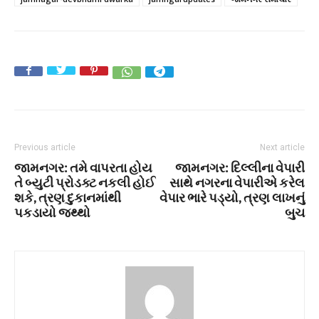
Previous article
Next article
જામનગર: તમે વાપરતા હોય
જામનગર: દિલ્લીના વેપારી
તે બ્યુટી પ્રોડક્ટ નકલી હોઈ
સાથે નગરના વેપારીએ કરેલ
શકે, ત્રણ દુકાનમાંથી
વેપાર ભારે પડ્યો, ત્રણ લાખનું
પકડાયો જથ્થો
બુચ