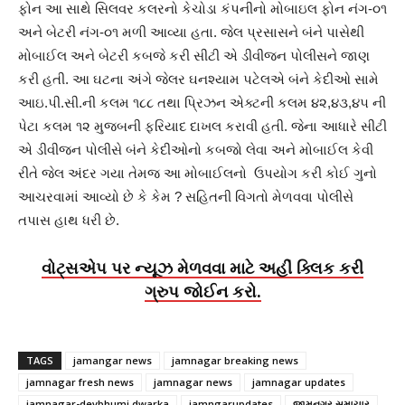
ફોન આ સાથે સિલવર કલરનો કેચોડા કંપનીનો મોબાઇલ ફોન નંગ-૦૧
અને બેટરી નંગ-૦૧ મળી આવ્યા હતા. જેલ પ્રસાસને બંને પાસેથી
મોબાઈલ અને બેટરી કબજે કરી સીટી એ ડીવીજન પોલીસને જાણ
કરી હતી. આ ઘટના અંગે જેલર ઘનશ્યામ પટેલએ બંને કેદીઓ સામે
આઇ.પી.સી.ની કલમ ૧૮૮ તથા પ્રિઝન એક્ટની કલમ ૪૨,૪૩,૪૫ ની
પેટા કલમ ૧૨ મુજબની ફરિયાદ દાખલ કરાવી હતી. જેના આધારે સીટી
એ ડીવીજન પોલીસે બંને કેદીઓનો કબજો લેવા અને મોબાઈલ કેવી
રીતે જેલ અંદર ગયા તેમજ આ મોબાઈલનો ઉપયોગ કરી કોઈ ગુનો
આચરવામાં આવ્યો છે કે કેમ ? સહિતની વિગતો મેળવવા પોલીસે
તપાસ હાથ ધરી છે.
વોટ્સએપ પર ન્યૂઝ મેળવવા માટે અહીં ક્લિક કરી
ગ્રુપ જોઈન કરો.
TAGS
jamangar news
jamnagar breaking news
jamnagar fresh news
jamnagar news
jamnagar updates
jamnagar-devbhumi dwarka
jamngarupdates
જામનગર સમાચાર