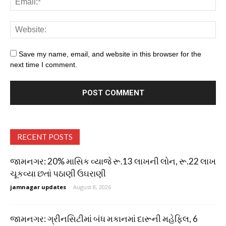
Save my name, email, and website in this browser for the
next time I comment.
RECENT POSTS
જામનગર: 20% માસિક વ્યાજે રૂ.13 લાખની લોન, રૂ.22 લાખ
ચૂકવ્યા છતાં પઠાણી ઉઘરાણી
jamnagar updates
-
August 8, 2026
જામનગર: ગ્રીનસિટીમાં બંધ મકાનમાં દારૂની મહેફિલ, 6