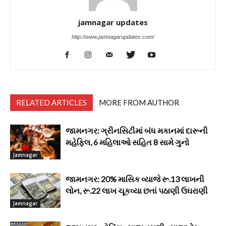
jamnagar updates
http://www.jamnagarupdates.com/
RELATED ARTICLES
MORE FROM AUTHOR
જામનગર: ગ્રીનસિટીમાં બંધ મકાનમાં દારૂની
મહેફિલ, 6 મહિલાઓ સહિત 8 સામે ગુનો
Jamnagar
જામનગર: 20% માસિક વ્યાજે રૂ.13 લાખની
લોન, રૂ.22 લાખ ચૂકવ્યા છતાં પઠાણી ઉઘરાણી
Jamnagar