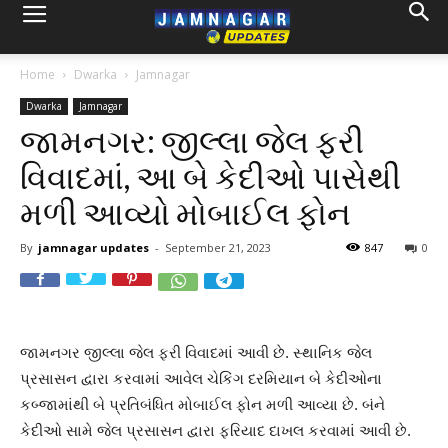
Home
Dwarka
Jamnagar
Dwarka
Jamnagar
જામનગર: જીલ્લા જેલ ફરી
વિવાદમાં, આ બે કેદીઓ પાસેથી
મળી આવ્યો મોબાઈલ ફોન
By
jamnagar updates
-
September 21, 2023
847
0
જામનગર જીલ્લા જેલ ફરી વિવાદમાં આવી છે. સ્થાનિક જેલ
પ્રસાસન દ્વારા કરવામાં આવેલ ચેકિંગ દરમિયાન બે કેદીઓના
કબ્જામાંથી બે પ્રતિબંધિત મોબાઈલ ફોન મળી આવ્યા છે. બંને
કેદીઓ સામે જેલ પ્રસાસન દ્વારા ફરિયાદ દાખલ કરવામાં આવી છે.