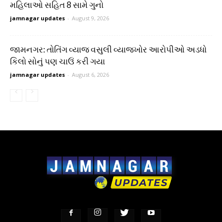
મહિલાઓ સહિત 8 સામે ગુનો
jamnagar updates
-
August 9, 2026
જામનગર: તોતિંગ વ્યાજ વસુલી વ્યાજખોર આરોપીઓ અડધો
કિલો સોનું પણ ચાઉં કરી ગયા
jamnagar updates
-
August 6, 2026