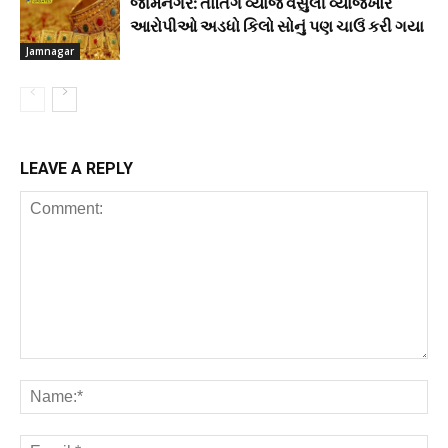
જામનગર: તોતિંગ વ્યાજ વસુલી વ્યાજખોર
આરોપીઓ અડધો કિલો સોનું પણ ચાઉં કરી ગયા
Jamnagar
LEAVE A REPLY