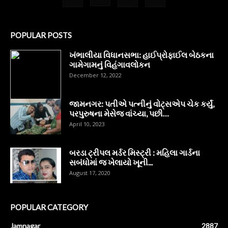
POPULAR POSTS
ખંભાલીયા વિધાનસભા: હાઈપ્રોફાઈલ બેઠકના
ગામેગામનું વિહંગાવલોકન
December 12, 2022
જામનગર: પતીએ પત્નીનું વોટ્સએપ ચેક કર્યું,
પરપુરુષના મેસેજ વાંચ્યા, પછી…
April 10, 2023
બરડા ટ્રીપલ મર્ડર મિસ્ટ્રી : મહિલા ગાર્ડના
સબંધોમાં જ ખેલાયો ખૂની...
August 17, 2020
POPULAR CATEGORY
Jamnagar
2887