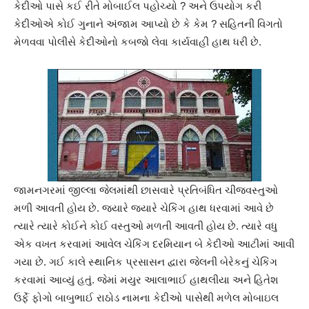
કેદીઓ પાસે કઈ રીતે મોબાઈલ પહોચ્યો ? અને ઉપયોગ કરી
કેદીઓએ કોઈ ગુનાને અંજામ આપ્યો છે કે કેમ ? સહિતની વિગતો
મેળવવા પોલીસે કેદીઓનો કબજો લેવા કાર્યવાહી હાથ ધરી છે.
જામનગરમાં જીલ્લા જેલમાંથી છાસવારે પ્રતિબંધિત ચીજવસ્તુઓ
મળી આવતી હોય છે. જયારે જયારે ચેકિંગ હાથ ધરવામાં આવે છે
ત્યારે ત્યારે કોઈને કોઈ વસ્તુઓ મળતી આવતી હોય છે. ત્યારે વધુ
એક વખત કરવામાં આવેલ ચેકિંગ દરમિયાન બે કેદીઓ આટીમાં આવી
ગયા છે. ગઈ કાલે સ્થાનિક પ્રસાસન દ્વારા જેલની બેરેકનું ચેકિંગ
કરવામાં આવ્યું હતું. જેમાં મયુર આલાભાઈ હાથલીયા અને હિતેશ
ઉર્ફે ફોગો બાબુભાઈ રાઠોડ નામના કેદીઓ પાસેથી મળેલ મોબાઇલ