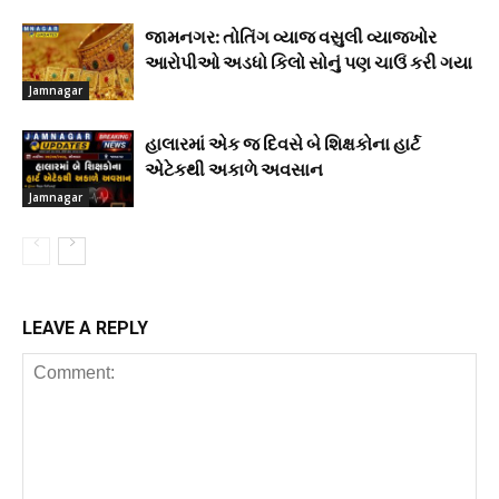
જામનગર: તોતિંગ વ્યાજ વસુલી વ્યાજખોર
આરોપીઓ અડધો કિલો સોનું પણ ચાઉં કરી ગયા
Jamnagar
હાલારમાં એક જ દિવસે બે શિક્ષકોના હાર્ટ
એટેકથી અકાળે અવસાન
Jamnagar
LEAVE A REPLY