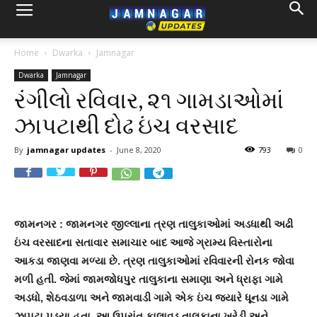
Home
Dwarka
Jamnagar
Dwarka
Jamnagar
રંગીલો રવિવાર, ૨૧ ગામડાઓમાં
ઝાપટાથી દોઢ ઇંચ વરસાદ
By
jamnagar updates
-
June 8, 2020
793
0
જામનગર : જામનગર જીલ્લાના ત્રણ તાલુકાઓમાં અડધાથી અઢી
ઇંચ વરસાદના સતાવાર સમાચાર બાદ આજે ગ્રામ્ય વિસ્તારોના
આકડા જાણવા મળ્યા છે. ત્રણ તાલુકાઓમાં રવિવારની રોનક જોવા
મળી હતી. જેમાં જામજોધપુર તાલુકાના સમાણા અને ધ્રાફા ગામે
અડધો, શેઠવડાળા અને જામવાડી ગામે એક ઇંચ જયારે ધૂનડા ગામે
ઝાપટા પડ્યા હતા. આ ઉપરાંત કાલાવડ તાલુકાના ખરેડી અને