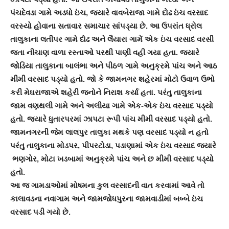
પંચદેવડા ગામે અડધો ઇંચ, જયારે વાવબેરાજા ગામે દોઢ ઇંચ વરસાદ
વરસ્યો હોવાના સતાવાર સમાચાર સાંપડ્યા છે. આ ઉપરાંત ધ્રોલ
તાલુકાના લતીપર ગામે દોઢ અને લૈયારા ગામેં એક ઇંચ વરસાદ વરસી
જતા નીચાણ વાળા રસ્તાઓ પરથી પાણી વહી ગયા હતા. જયારે
જોડિયા તાલુકાના બાલંભા અને પીઠળ ગામે અનુક્રમે પાંચ અને આઠ
મીમી વરસાદ પડ્યો હતો. જો કે જામનગર શહેરમાં મોટો ઉવાળ ઉભો
કરી મેઘરાજાએ શહેરી જનોને નિરાશ કર્યા હતા. પરંતુ તાલુકાના
જામ વણથલી ગામે અને અલીયા ગામે એક-એક ઇંચ વરસાદ પડ્યો
હતો. જયારે ધુતારપરમાં ઝાપટા રૂપી પાંચ મીમી વરસાદ પડ્યો હતો.
જામનગરની જેમ લાલપુર તાલુકા મથકે પણ વરસાદ પડ્યો ન હતો
પરંતુ તાલુકાના મોડપર, પીપરટોડા, પડાણામાં એક ઇંચ વરસાદ જયારે
ભણગોર, મોટા ખડબામાં અનુક્રમે પાંચ અને છ મીમી વરસાદ પડ્યો
હતો.
આ જ ગામડાઓમાં મોષમના કુલ વરસાદની વાત કરવામાં આવે તો
કાલાવડના નવાગામ અને જામજોધપુરના જામવાડીમાં બબ્બે ઇંચ
વરસાદ પડી ગયો છે.