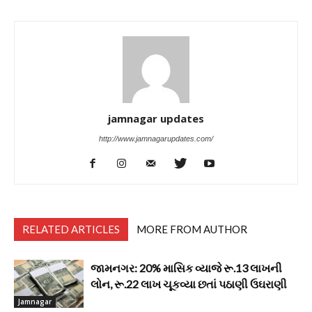
jamnagar updates
http://www.jamnagarupdates.com/
RELATED ARTICLES
MORE FROM AUTHOR
જામનગર: 20% માસિક વ્યાજે રૂ.13 લાખની
લોન, રૂ.22 લાખ ચૂકવ્યા છતાં પઠાણી ઉઘરાણી
Jamnagar