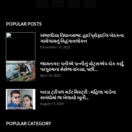
POPULAR POSTS
ખંભાલીયા વિધાનસભા: હાઈપ્રોફાઈલ બેઠકના
ગામેગામનું વિહંગાવલોકન
December 12, 2022
જામનગર: પતીએ પત્નીનું વોટ્સએપ ચેક કર્યું,
પરપુરુષના મેસેજ વાંચ્યા, પછી…
April 10, 2023
બરડા ટ્રીપલ મર્ડર મિસ્ટ્રી : મહિલા ગાર્ડના
સબંધોમાં જ ખેલાયો ખૂની...
August 17, 2020
POPULAR CATEGORY