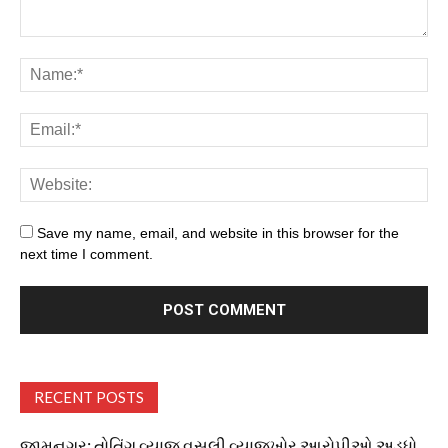
Save my name, email, and website in this browser for the
next time I comment.
RECENT POSTS
જામનગર: તોતિંગ વ્યાજ વસુલી વ્યાજખોર આરોપીઓ અડધો