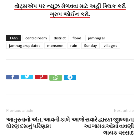
વોટ્સએપ પર ન્યૂઝ મેળવવા માટે અહીં ક્લિક કરી
ગ્રુપ જોઈન કરો.
TAGS
controlroom
district
flood
jamnagar
jamnagarupdates
monsoon
rain
Sunday
villages
Previous article
Next article
આતુરતાનો અંત, આવતી કાલે
આજે સવારે દ્વારકા જીલ્લાના
ધોરણ દસનું પરિણામ
આ ગામડાઓમાં વાવણી
લાયક વરસાદ