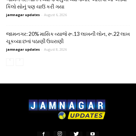
કિલો સોનું પણ ચાઉં કરી ગયા
jamnagar updates
-
August 6, 2026
જામનગર: 20% માસિક વ્યાજે રૂ.13 લાખની લોન, રૂ.22 લાખ
ચૂકવ્યા છતાં પઠાણી ઉઘરાણી
jamnagar updates
-
August 8, 2026