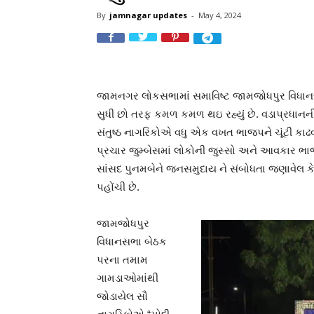
By
jamnagar updates
-
May 4, 2024
જામનગર લોકસભામાં સમાવિષ્ટ જામજોધપુર વિધાનસભ
સુધી છો તરફ કમળ કમળ થઇ રહ્યું છે. વડાપ્રધાનન
સંતુષ્ઠ નાગરિકોએ વધુ એક વખત ભાજપને ચૂંટી કાઢવા
પ્રચાર જુમ્બેસમાં લોકોની જુસ્સો અને આવકાર ભાજપ 
સાંસદ પુનમબેને જનસમુદાય ને સંબોધતા જણાવેલ કે, 
પહોંચી છે.
જામજોધપુર
વિધાનસભા બેઠક
પરના તમામ
ગામડાઓમાંથી
જોડાયેલ સૌ