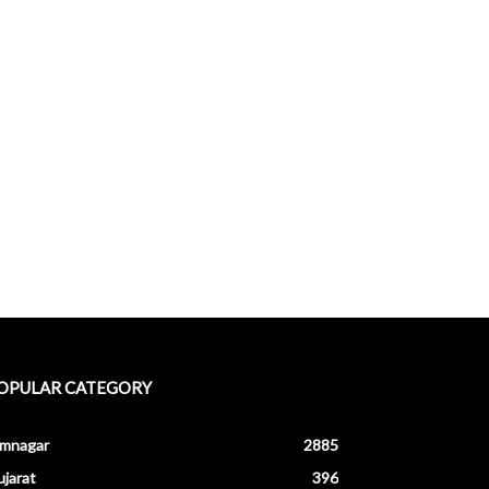
OPULAR CATEGORY
amnagar
2885
jarat
396