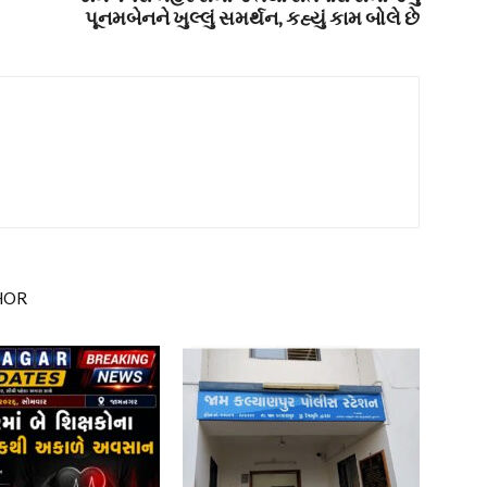
પૂનમબેનને ખુલ્લું સમર્થન, કહ્યું કામ બોલે છે
HOR