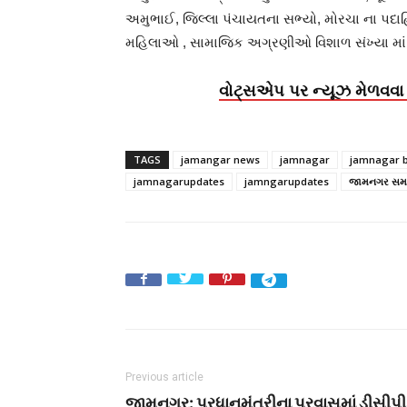
અમુભાઈ, જિલ્લા પંચાયતના સભ્યો, મોરચા ના પદાહ
મહિલાઓ , સામાજિક અગ્રણીઓ વિશાળ સંખ્યા માં 
વોટ્સએપ પર ન્યૂઝ મેળવવા 
TAGS
jamangar news
jamnagar
jamnagar 
jamnagarupdates
jamngarupdates
જામનગર સમ
Previous article
જામનગર: પ્રધાનમંત્રીના પ્રવાસમાં ડીસીપી