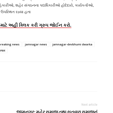
િકારીઓ, શહેર સંગઠનના પદાધિકારીઓ હોદેદારો, કાર્યકર્તાઓ,
ઉપસ્થિત રહ્યા હતા
માટે અહીં ક્લિક કરી ગ્રુપ જોઈન કરો.
breaking news
jamnagar news
jamnagar-devbhumi dwarka
ાચાર
Next article
જામનગર: મહેર સમાજ તથા સતવારા સમાજનું