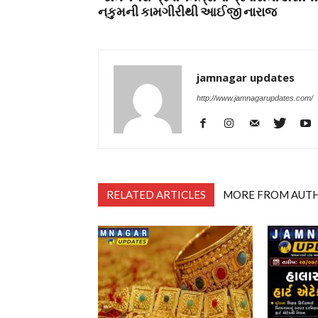
નકુમની કામગીરીથી આઈજી નારાજ
jamnagar updates
http://www.jamnagarupdates.com/
RELATED ARTICLES
MORE FROM AUT