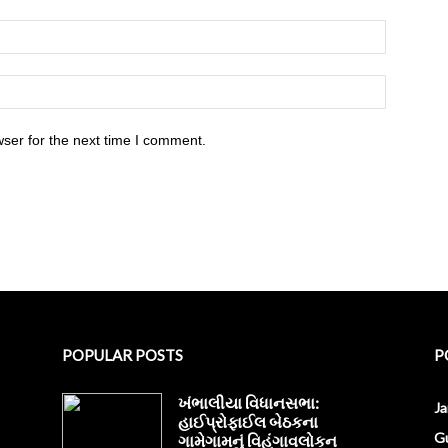
ser for the next time I comment.
POPULAR POSTS
P
ખંભાલીયા વિધાનસભા:
J
હાઈપ્રોફાઈલ બેઠકના
Gu
ગામેગામનું વિહંગાવલોકન