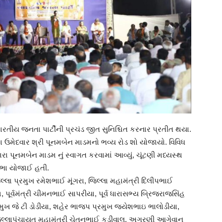
ીય જનતા પાર્ટીની પ્રચંડ જીત સુનિશ્ચિત કરનાર પ્રતીત થયા.
ા ઉમેદવાર શ્રી પૂનમબેન માડમનો ભવ્ય રોડ શો યોજાયો. વિવિધ
રા પૂનમબેન માડમ નું સ્વાગત કરવામાં આવ્યું, ચૂંટણી મધ્યસ્થ
સભા યોજાઈ હતી.
લા પ્રમુખ રમેશભાઈ મૂંગરા, જિલ્લા મહામંત્રી દિલીપભાઈ
ૂર્વમંત્રી ચીમનભાઈ સાપરીયા, પૂર્વ ધારાસભ્ય બ્રિજરાજસિંહ
રમુખ જે ટી ડોડીયા, શહેર ભાજપ પ્રમુખ જયેશભાઇ ભાલોડીયા,
 જિલ્લાપંચાયત મહામંત્રી ચેતનભાઈ કડીવાલ, અગ્રણી આગેવાન