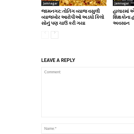
Jamnagar
Jamnagar
જામનગર: તોતિંગ વ્યાજ વસુલી
હાલારમાં 
વ્યાજખોર આરોપીઓ અડધો કિલો
શિક્ષકોના 
સોનું પણ ચાઉં કરી ગયા
અવસાન
LEAVE A REPLY