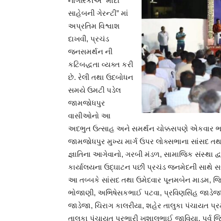
નાગરિકોએ “મોદી
સાહેબની ગેરન્ટી” માં
અપ્રતિમ વિશ્વાશ
દાખવી, પ્રચંડ
જનસમર્થન ની
કટિબદ્ધતા વ્યક્ત કરી
છે. રેલી તથા ઉદબોધન
સમયે ઉમટી પડેલ
જામજોધપુર
વાસીઓનો આ
અદભુત ઉત્સાહ અને સમર્થન ચોક્કસપણે એકવાર ભારત
જામજોધપુર મુખ્ય માર્ગ ઉપર લોક્સભાના સાંસદ તથ
જ્ઞાતિના આગેવાનો, ગરબી મંડળ, સામાજિક સંસ્થા દ્વા
કાર્યાલયના ઉદ્ઘાટન પછી પ્રચંડ જનમેદની સાથે 
આ તબ્બકે સાંસદ તથા ઉમેદવાર પૂનમબેન માડમ, જિલ્
ભોજાણી, અભિષેસકભાઈ પટવા, પ્રવિણસિંહ જાડેજા, પ
જાડેજા, ચિરાગ કાલરીયા, શહેર તાલુકા પંચાયત પ્
તાલુકા પંચાયત પ્રભારી ખુશાલભાઈ જાવિયા, પૂર્વ