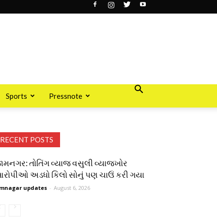
Sports
Pressnote
RECENT POSTS
ામનગર: તોતિંગ વ્યાજ વસુલી વ્યાજખોર
રોપીઓ અડધો કિલો સોનું પણ ચાઉં કરી ગયા
mnagar updates
-
August 6, 2026