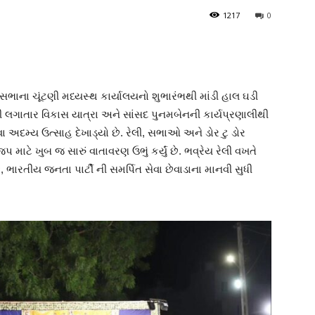
1217
0
ાના ચૂંટણી મધ્યસ્થ કાર્યાલયનો શુભારંભથી માંડી હાલ ઘડી
ી લગાતાર વિકાસ યાત્રા અને સાંસદ પુનમબેનની કાર્યપ્રણાલીથી
 અદમ્ય ઉત્સાહ દેખાડ્યો છે. રેલી, સભાઓ અને ડોર ટુ ડોર
માટે ખુબ જ સારું વાતાવરણ ઉભું કર્યું છે. ભવ્રેય રેલી વખતે
ભારતીય જનતા પાર્ટી ની સમર્પિત સેવા છેવાડાના માનવી સુધી