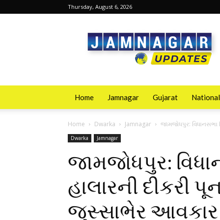
Thursday, August 6, 2026
Jamnagarupdates
Home
Jamnagar
Gujarat
National
Home
Dwarka
Jamnagar
જામજોધપુર: વિધાનસભા વ
Dwarka
Jamnagar
જામજોધપુર: વિધા
હાલારની દીકરી પૂ
જુસ્સાભેર આવકાર