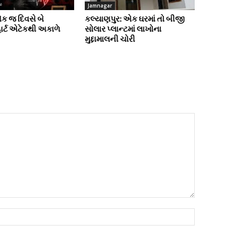
Jamnagar
એક જ દિવસે બે
કલ્યાણપુર: એક ઘરમાં તો બીજી
હાર્ટ એટેકથી અકાળે
સોલાર પ્લાન્ટમાં લાખોના
મુદ્દામાલની ચોરી