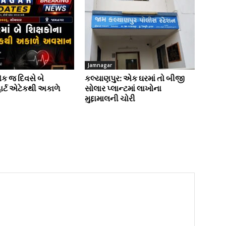
Jamnagar
એક જ દિવસે બે
કલ્યાણપુર: એક ઘરમાં તો બીજી
હાર્ટ એટેકથી અકાળે
સોલાર પ્લાન્ટમાં લાખોના
મુદ્દામાલની ચોરી