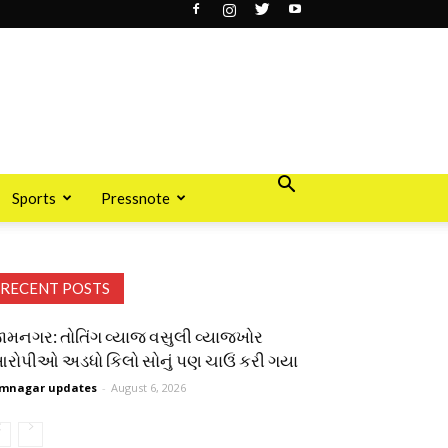
Sports
Pressnote
RECENT POSTS
ામનગર: તોતિંગ વ્યાજ વસુલી વ્યાજખોર
રોપીઓ અડધો કિલો સોનું પણ ચાઉં કરી ગયા
mnagar updates
-
August 6, 2026