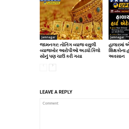
Jamnagar
Jamnagar
જામનગર: તોતિંગ વ્યાજ વસુલી
હાલારમાં 
વ્યાજખોર આરોપીઓ અડધો કિલો
શિક્ષકોના 
સોનું પણ ચાઉં કરી ગયા
અવસાન
LEAVE A REPLY