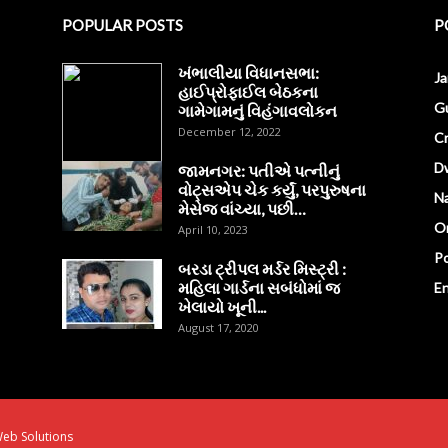
POPULAR POSTS
P
ખંભાલીયા વિધાનસભા:
J
હાઈપ્રોફાઈલ બેઠકના
Gu
ગામેગામનું વિહંગાવલોકન
December 12, 2022
C
D
જામનગર: પતીએ પત્નીનું
વોટ્સએપ ચેક કર્યું, પરપુરુષના
Na
મેસેજ વાંચ્યા, પછી…
O
April 10, 2023
Po
બરડા ટ્રીપલ મર્ડર મિસ્ટ્રી :
મહિલા ગાર્ડના સબંધોમાં જ
E
ખેલાયો ખૂની...
August 17, 2020
eb Solutions