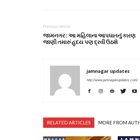
Previous article
જામનગર : આ મહિલાના આપઘાતનું કારણ
જાણી તમારું હૃદય પણ દ્રવી ઉઠશે
jamnagar updates
http://www.jamnagarupdates.com/
RELATED ARTICLES
MORE FROM AUT