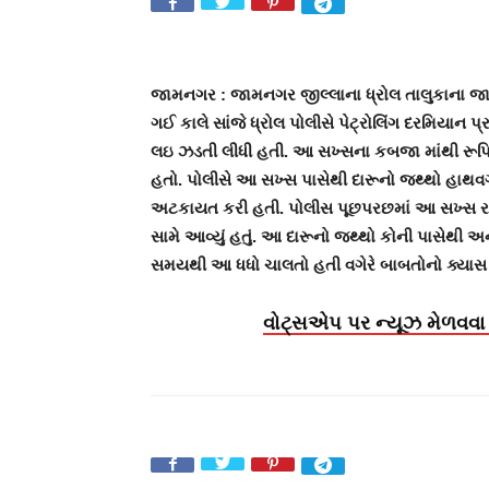
જામનગર : જામનગર જીલ્લાના ધ્રોલ તાલુકાના જાયવ
ગઈ કાલે સાંજે ધ્રોલ પોલીસે પેટ્રોલિંગ દરમિયાન
લઇ ઝડતી લીધી હતી. આ સખ્સના કબજા માંથી રૂપિ
હતો. પોલીસે આ સખ્સ પાસેથી દારૂનો જથ્થો હાથવગો
અટકાયત કરી હતી. પોલીસ પૂછપરછમાં આ સખ્સ રા
સામે આવ્યું હતું. આ દારૂનો જથ્થો કોની પાસેથી અન
સમયથી આ ધધો ચાલતો હતી વગેરે બાબતોનો ક્યાસ 
વોટ્સએપ પર ન્યૂઝ મેળવવા 