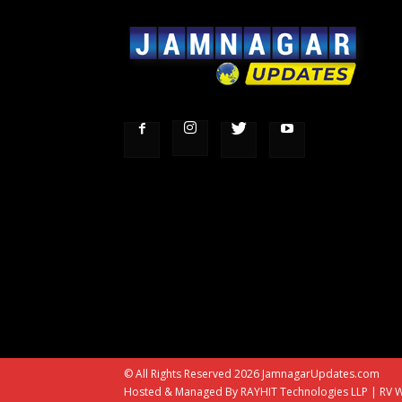
© All Rights Reserved 2026 JamnagarUpdates.com
Hosted & Managed By
RAYHIT Technologies LLP
|
RV W