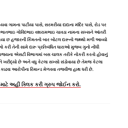
ા ગામના પાટીયા પાસે, સરમરીયા દાદાના મંદિર પાસે, રોડ પર
 પ્રભાતભાઇ ગોવિંદભાઇ વશરામભાઇ ચાવડા નામના સખ્સને આંતરી
યા છ હજારની કિંમતનો બાર બોટલ દારૂનો જથ્થો મળી આવ્યો
 કરી તેની સામે દારૂ પ્રતિબંધિત ધારાઓ મુજબ ગુનો નોંધી
જ્યના એસટી વિભાગમાં બસ ચાલક તરીકે નોકરી કરતો હોવાનું
ે ખરીદ્યો છે અને વધુ કેટલા સખ્સો સંડોવાયા છે તેમજ કેટલા
કાઢવા આરોપીના રિમાન્ડ મેળવવા તજવીજ હાથ ધરી છે.
માટે અહીં ક્લિક કરી ગ્રુપ જોઈન કરો.