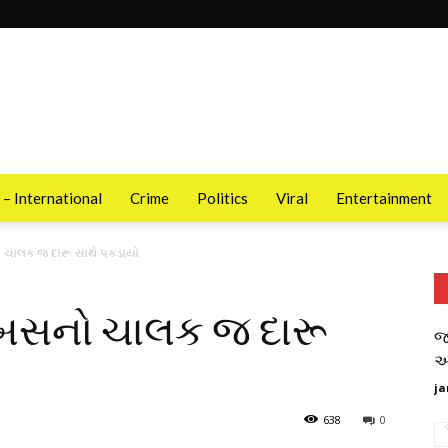
 – International
Crime
Politics
Viral
Entertainment
 ચાલક જ દારૂ સાથે પકડાયો
 બસનો ચાલક જ દારૂ
જ
આ
ja
638
0