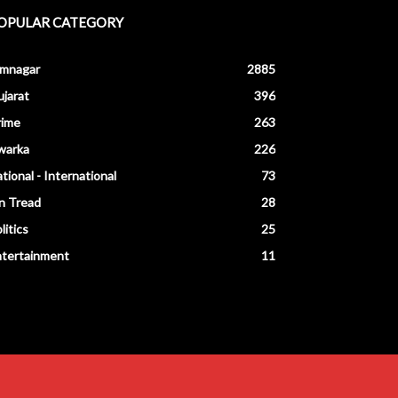
OPULAR CATEGORY
amnagar
2885
jarat
396
rime
263
warka
226
tional - International
73
n Tread
28
litics
25
ntertainment
11