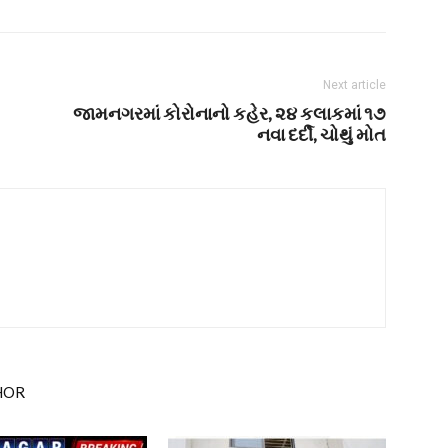
Next article
જામનગરમાં કોરોનાનો કહેર, ૨૪ કલાકમાં ૧૭
નવા દર્દી, ચોથું મોત
HOR