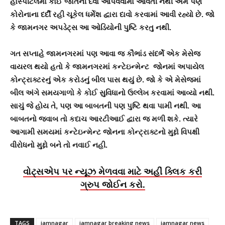
હોસ્પીટલમાં કોઈ જાતની દવા આપવવામાં આવતી નથી એમ પણ
કોરોનાના દર્દી રહી ચૂકેલ ધર્મેશ દ્વારા દાવો કરવામાં આવી રહ્યો છે. જો
કે જામનગર અપડેટ્સ આ ઓડિયોની પુષ્ટિ કરતુ નથી.
ગત સપ્તાહે જામનગરમાં પણ આવા જ કૌભાંડ સંદર્ભે એક મેસેજ
વાયરલ થયો હતો કે જામનગરમાં કન્ટેઇન્મેન્ટ જોનમાં અપાયેલ
કોન્ટ્રાક્ટરનું એક કરોડનું બીલ પાસ થયું છે. જો કે એ મેસેજમાં
બીલ અંગે સમયગાળો કે કોઈ સુવિધાનો ઉલ્લેખ કરવામાં આવ્યો નથી.
સાચું જે હોય તે, પણ આ બાબતની પણ પુષ્ટિ થવા પામી નથી. આ
બાબતનો જવાબ તો કદાચ આરટીઆઈ દ્વારા જ મળી શકે. ત્યારે
આગામી સમયમાં કન્ટેઇન્મેન્ટ જોનના કોન્ટ્રાક્ટનો મુદ્દો વિપક્ષી
વીરોધનો મુદ્દો બને તો નવાઈ નહી.
વોટ્સએપ પર ન્યૂઝ મેળવવા માટે અહીં ક્લિક કરી
ગ્રુપ જોઈન કરો.
TAGS
jamnagar
jamnagar breaking news
jamnagar news