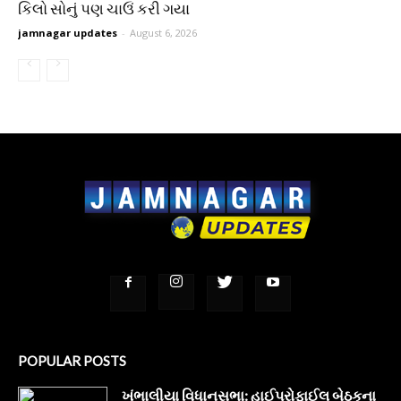
કિલો સોનું પણ ચાઉં કરી ગયા
jamnagar updates
-
August 6, 2026
POPULAR POSTS
ખંભાલીયા વિધાનસભા: હાઈપ્રોફાઈલ બેઠકના