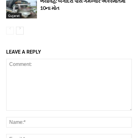
ભયાવહ: બગોદરા પાસે ગમખ્વાર અકસ્માતમાં
10ના મોત
Gujarat
LEAVE A REPLY