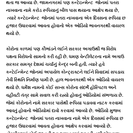
થતા જ આવ્યા છે. જામનગરમાં પણ કન્ટેઇન્મેન્ટ જોનમાં પતરા
નાખવાના નામે કરોડ રૂપિયાનું બીલ પાસ થયાના આક્ષેપ થયા છે,
ત્યારે કન્ટેઇન્મેન્ટ જોનમાં પતરા નાખવાના એક દિવસના રૂપિયા છ
હજાર ઉધારવામાં આવતા હોવાનો એક ઓડિયો ભાવનગરથી વાયરલ
થયો છે.
કોરોના કાળમાં પણ કૌભાંડને લઈને સરકાર અગાઉથી જ વિરોધ
પક્ષના વિરોધનો સામનો કરી રહી છે. ધમણ વેન્ટીલેટરના નામે અગાઉ
સરકાર સમગ્ર દેશમાં ચર્ચાનું કેન્દ્ર બની હતી. ત્યારે હવે
કન્ટેઈન્મેન્ટ જોનમાં અપાયેલ કોન્ટ્રાક્ટને લઈને વિવાદમાં સપડાય
તેવી સ્થિતિ નિર્માણ પામી છે. હાલ ભાવનગરથી એક ઓડિયો વાયરલ
થયો છે. ધર્મેશ નામનો કોઈ સખ્સ કોરોના સંદર્ભે હોસ્પિટલ અને
વહીવટી તંત્ર સામે સવાલ કરી રહ્યો હોવાનું ઓડિયોમાં સંભળાય છે.
જેમાં કોરોનાને નામે સરકાર પાસેથી રૂપિયા પડાવવા નાટક કરવામાં
આવતું હોવાનો ઓડિયોમાં દાવો કરવામાં આવ્યો છે. ઓડિયો મુજબ
કન્ટેઇન્મેન્ટ જોનમાં પતરા નાખવાના નામે એક દિવસમાં રૂપિયા છ
હજાર ઉધારવામાં આવતા હોવાના આક્ષેપ કરવામાં આવ્યો છે.