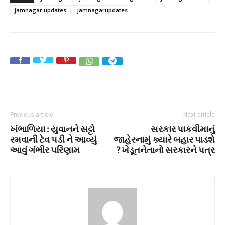
jamnagar updates
jamnagarupdates
Previous article
Next article
ખંભાળિયા : યુવાનને સટ્ટો
સરકાર પાકવીમાનું
રમવાની ટેવ પડી ને આવ્યું
જાહેરનામું ક્યારે બહાર પાડશે
આવું ગંભીર પરિણામ
? ખેડૂતનેતાનો સરકારને પત્ર