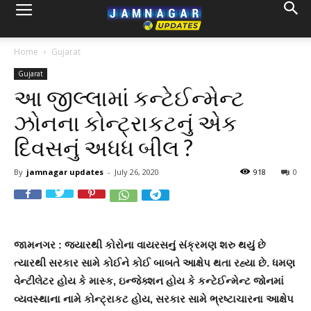
Home
Gujarat
Gujarat
આ જીલ્લામાં કન્ટેઈન્મેન્ટ
ઝોનના કોન્ટ્રાકટનું એક
દિવસનું અધધ બીલ ?
By
jamnagar updates
-
July 26, 2020
918
0
જામનગર : જ્યારથી કોરોના વાયરસનું સંક્રમણ શરુ થયું છે
ત્યારથી સરકાર સામે કોઈને કોઈ બાબતે આક્ષેપ થતા રહ્યા છે. ધમણ
વેન્ટીલેટર હોય કે માસ્ક, ઇન્જેક્શન હોય કે કન્ટેઈન્મેન્ટ જોનમાં
વ્યવસ્થાના નામે કોન્ટ્રાકટ હોય, સરકાર સામે ભ્રષ્ટાચારના આક્ષેપ