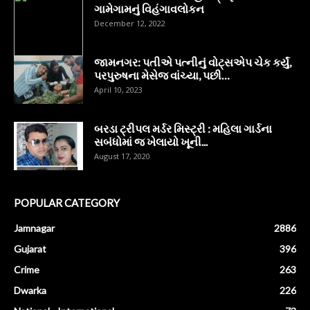
ગામેગામનું વિહંગાવલોકન
December 12, 2022
જામનગર: પતીએ પત્નીનું વોટ્સએપ ચેક કર્યું,
પરપુરુષના મેસેજ વાંચ્યા, પછી…
April 10, 2023
બરડા ટ્રીપલ મર્ડર મિસ્ટ્રી : મહિલા ગાર્ડના
સબંધોમાં જ ખેલાયો ખૂની...
August 17, 2020
POPULAR CATEGORY
Jamnagar
2886
Gujarat
396
Crime
263
Dwarka
226