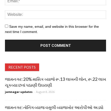
Save my name, email, and website in this browser for the
next time I comment.
RECENT POSTS
જામનગર: 20% માસિક વ્યાજે રૂ.13 લાખની લોન, રૂ.22 લાખ
ચૂકવ્યા છતાં પઠાણી ઉઘરાણી
jamnagar updates
-
August 8, 2026
જામનગર: તોતિંગ વ્યાજ વસુલી વ્યાજખોર આરોપીઓ અડધો