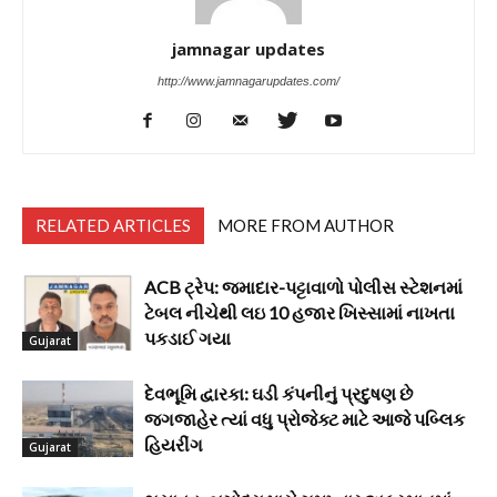
jamnagar updates
http://www.jamnagarupdates.com/
RELATED ARTICLES
MORE FROM AUTHOR
ACB ટ્રેપ: જમાદાર-પટ્ટાવાળો પોલીસ સ્ટેશનમાં
ટેબલ નીચેથી લઇ 10 હજાર ખિસ્સામાં નાખતા
પકડાઈ ગયા
Gujarat
દેવભૂમિ દ્વારકા: ઘડી કંપનીનું પ્રદુષણ છે
જગજાહેર ત્યાં વધુ પ્રોજેક્ટ માટે આજે પબ્લિક
હિયરીંગ
Gujarat