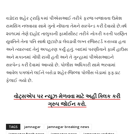
વડોદરા શહેર ટ્રાફિકમાં પીએસઆઈ તરીકે ફરજ બજાવતા ઉમેશ
રામસિંગ નલવાયા સામે ગુનો નોંધાતા તેમને સસ્પેન્ડ કરી દેવાયો છે.વર્ષ
૨૦૧૬માં તેણે દાહોદ તાલુકાની ફાર્માસીસ્ટ તરીકે નોકરી કરતી પરણિત
યુવતિને તેના પતિ સાથે છૂટાછેડા લેવડાવી લગ્ન રજિસ્ટર્ડ કરાવ્યા હતા
અને ત્યારબાદ તેનું અપહરણ કર્યું હતું. બાદમાં પરણીતાને ફાર્મ હાઉસ
અને મકાનમાં ગોંધી રાખી હતી અને તે ગુન્હામાં પીએસઆઇને
સસ્પેન્ડ કરી દેવામાં આવ્યો છે. પોલીસ અધિકારી સામે ભરવામાં
આવેલ પગલાંને લઈને બરોડા શહેર-જિલ્લા પોલીસ બેડામાં ફફડાટ
ફેલાઈ ગયો છે.
વોટ્સએપ પર ન્યૂઝ મેળવવા માટે અહીં ક્લિક કરી
ગ્રુપ જોઈન કરો.
TAGS
jamnagar
jamnagar breaking news
jamnagar fresh news
jamnagar news
jamnagar updates