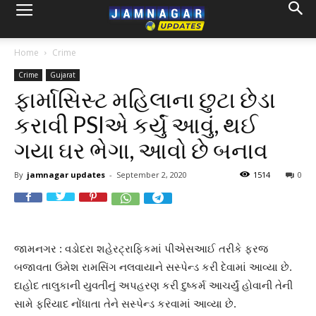
Home
Crime
Crime
Gujarat
ફાર્માસિસ્ટ મહિલાના છુટા છેડા
કરાવી PSIએ કર્યું આવું, થઈ
ગયા ઘર ભેગા, આવો છે બનાવ
By
jamnagar updates
-
September 2, 2020
1514
0
જામનગર : વડોદરા શહેરટ્રાફિકમાં પીએસઆઈ તરીકે ફરજ
બજાવતા ઉમેશ રામસિંગ નલવાયાને સસ્પેન્ડ કરી દેવામાં આવ્યા છે.
દાહોદ તાલુકાની યુવતીનું અપહરણ કરી દુષ્કર્મ આચર્યું હોવાની તેની
સામે ફરિયાદ નોંધાતા તેને સસ્પેન્ડ કરવામાં આવ્યા છે.