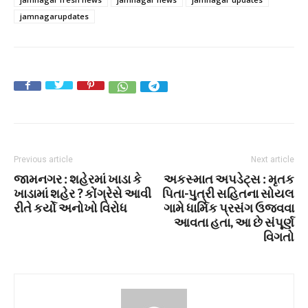
jamnagarupdates
Previous article
Next article
જામનગર : શહેરમાં ખાડા કે
અકસ્માત અપડેટ્સ : મૃતક
ખાડામાં શહેર ? કોંગ્રેસે આવી
પિતા-પુત્રી સહિતના સોયલ
રીતે કર્યો અનોખો વિરોધ
ગામે ધાર્મિક પ્રસંગ ઉજવવા
આવતા હતા, આ છે સંપૂર્ણ
વિગતો