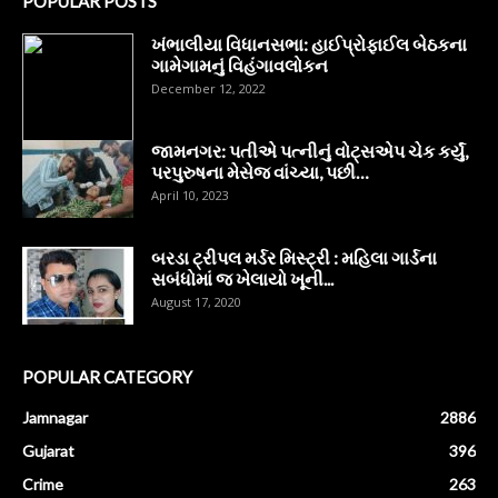
POPULAR POSTS
ખંભાલીયા વિધાનસભા: હાઈપ્રોફાઈલ બેઠકના
ગામેગામનું વિહંગાવલોકન
December 12, 2022
જામનગર: પતીએ પત્નીનું વોટ્સએપ ચેક કર્યું,
પરપુરુષના મેસેજ વાંચ્યા, પછી…
April 10, 2023
બરડા ટ્રીપલ મર્ડર મિસ્ટ્રી : મહિલા ગાર્ડના
સબંધોમાં જ ખેલાયો ખૂની...
August 17, 2020
POPULAR CATEGORY
Jamnagar
2886
Gujarat
396
Crime
263