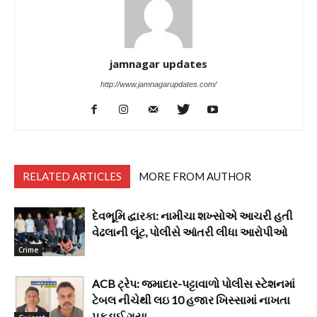
jamnagar updates
http://www.jamnagarupdates.com/
RELATED ARTICLES
MORE FROM AUTHOR
દેવભૂમિ દ્વારકા: નામીચા શખ્સોએ આચરી હતી
વેઢલાની લૂંટ, પોલીસે આંતરી લીધા આરોપીઓ
Crime
ACB ટ્રેપ: જમાદાર-પટ્ટાવાળો પોલીસ સ્ટેશનમાં
ટેબલ નીચેથી લઇ 10 હજાર ખિસ્સામાં નાખતા
પકડાઈ ગયા