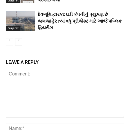
Gujarat
દેવભૂમિ દ્વારકા: ઘડી કંપનીનું પ્રદુષણ છે
જગજાહેર ત્યાં વધુ પ્રોજેક્ટ માટે આજે પબ્લિક
હિયરીંગ
Gujarat
LEAVE A REPLY