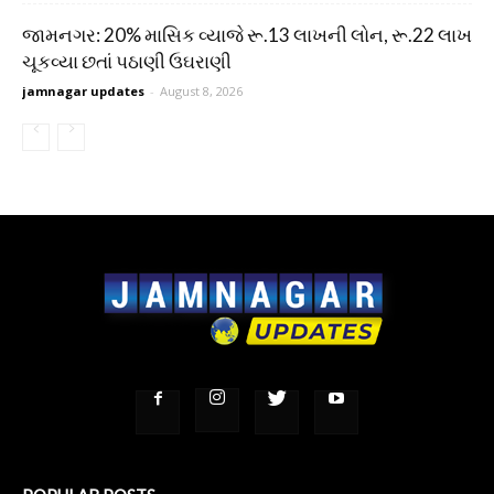
જામનગર: 20% માસિક વ્યાજે રૂ.13 લાખની લોન, રૂ.22 લાખ
ચૂકવ્યા છતાં પઠાણી ઉઘરાણી
jamnagar updates
-
August 8, 2026