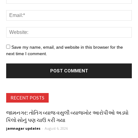
Save my name, email, and website in this browser for the
next time I comment.
RECENT POSTS
જામનગર: તોતિંગ વ્યાજ વસુલી વ્યાજખોર આરોપીઓ અડધો
કિલો સોનું પણ ચાઉં કરી ગયા
jamnagar updates
-
August 6, 2026