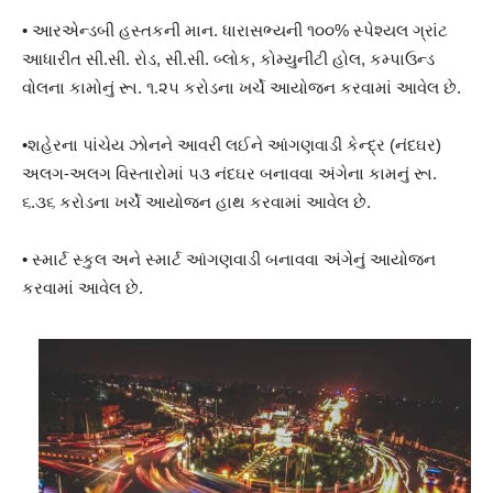
• આરએન્ડબી હસ્તકની માન. ધારાસભ્યની ૧૦૦% સ્પેશ્યલ ગ્રાંટ
આધારીત સી.સી. રોડ, સી.સી. બ્લોક, કોમ્યુનીટી હોલ, કમ્પાઉન્ડ
વોલના કામોનું રૂા. ૧.૨૫ કરોડના ખર્ચે આયોજન કરવામાં આવેલ છે.
•શહેરના પાંચેય ઝોનને આવરી લઈને આંગણવાડી કેન્દ્ર (નંદઘર)
અલગ-અલગ વિસ્તારોમાં ૫૩ નંદઘર બનાવવા અંગેના કામનું રૂા.
૬.૩૬ કરોડના ખર્ચે આયોજન હાથ કરવામાં આવેલ છે.
• સ્માર્ટ સ્કુલ અને સ્માર્ટ આંગણવાડી બનાવવા અંગેનું આયોજન
કરવામાં આવેલ છે.