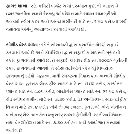
ફાયર શાખા
: સ્ટે. કમિટી બજેટ ચર્ચા દરમ્યાન કુદરતી આફત કે
ઇમરજન્સીના સમયે રેસ્ક્યુ ઓપરેશન માટે સાધન સામગ્રીઓ
અન્વયે સ્લેબ કટર અને અન્ય મશીનરી માટે રૂા. ૧.૫૦ કરોડના ખર્ચે
વસાવવા અંગેનું આયોજન કરવામાં આવેલ છે.
સોલીડ વેસ્ટ શાખા
: જે તે સોસાયટી દ્વારા પ્રાઈવેટ ધોરણે સફાઈ
કરવામાં આવે છે અને કોર્પોરેશન દ્વારા સફાઈ કામદારની ગ્રાંટની
રકમ ફાળવવામાં આવે છે. તે સફાઈ કામદાર દીઠ રૂા. ૬૦૦૦/- ગ્રાંટની
રકમ ફાળવવામાં આવશે. તે સોસાયટીઓને એક વ્હીલબરોઝ
ફાળવવાનું રહેશે. મહાત્મા ગાંધી સ્વચ્છતા મિશન ૨.૦ અન્વયે સોલીડ
વેસ્ટ શાખા હસ્તક લેન્ડ ફીલ સાઇટ માટે રૂા. ૪.૪૨ કરોડ, કમ્પોસ્ટ
પ્લાન્ટ માટે રૂા. ૮.૦૫ કરોડ, બાયોગેસ પ્લાન્ટ માટે રૂા. ૨૧.૫૦ કરોડ,
રોડ સ્વીપર મશીન માટે રૂા. ૩.૩૦ કરોડ, ડેડ એનીમલના સાઇન્ટીફીક
નિકાલ માટે રૂા. ૪ કરોડ અંગે તેમજ રખડતા કુતરાઓ અંગે એનીમલ
બર્થ કન્ટ્રોલ અંતર્ગત ઇન્ફ્રાસ્ટ્રક્ચર ફેસેલીટી, સ્ટરીલાઈઝેશન
તથા વેકશીનેશન માટે રૂા. ૭.૭૦ કરોડના ખર્ચે આયોજન કરવામાં
આવેલ છે.