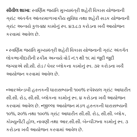
સીવીલ શાખા
: સ્વર્ણિમ જયંતિ મુખ્યમંત્રી શહેરી વિકાસ યોજનાની
ગ્રાંટ અંતર્ગત આંતરમાળખાકીય સુવિધા તથા શહેરી સડક યોજનાની
ગ્રાંટ અન્વયે કુલ-૪૪ કામોનું રૂા. ૪૩.૮૩ કરોડના ખર્ચે આયોજન
કરવામાં આવેલ છે.
• સ્વર્ણિમ જયંતિ મુખ્યમંત્રી શહેરી વિકાસ યોજનાની ગ્રાંટ અંતર્ગત
લોકભાગીદારીની સ્કીમ અન્વયે વોર્ડ નં.૧ થી ૧૬ માં જુદી જુદી
જગ્યાએ સી.સી. રોડ / પેવર બ્લોકના કામોનું રૂા. ૩૨ કરોડના ખર્ચે
આયોજન કરવામાં આવેલ છે.
•આરએન્ડબી હસ્તકની ધારાસભ્યની ૧૦૦% સ્પેશ્યલ ગ્રાંટ આધારીત
સી.સી. રોડ, સી.સી. બ્લોકના કામોનું રૂા. ૪ કરોડના ખર્ચે આયોજન
કરવામાં આવેલ છે. •જીલ્લા આયોજન મંડળ હસ્તકની ધારાસભ્યની
૧૦%, ૨૦% તથા ૧૦૦% ગ્રાંટ આધારીત સી.સી. રોડ, સી.સી. બ્લોક,
કોમ્યુનીટી હોલ, નાવણી તથા આર.સી.સી. બેન્ચીઝના કામોનું રૂા. ૩
કરોડના ખર્ચે આયોજન કરવામાં આવેલ છે.