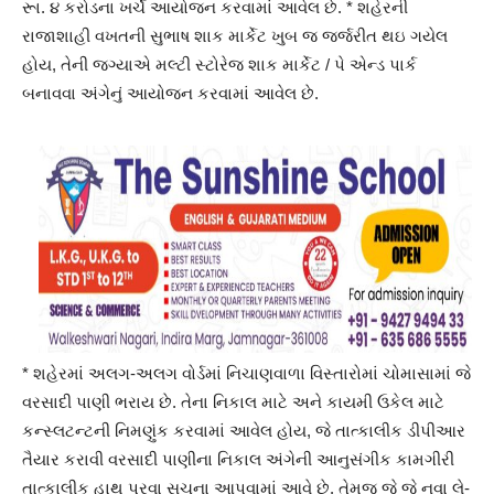
રૂા. ૪ કરોડના ખર્ચે આયોજન કરવામાં આવેલ છે. * શહેરની
રાજાશાહી વખતની સુભાષ શાક માર્કેટ ખુબ જ જર્જરીત થઇ ગયેલ
હોય, તેની જગ્યાએ મલ્ટી સ્ટોરેજ શાક માર્કેટ / પે એન્ડ પાર્ક
બનાવવા અંગેનું આયોજન કરવામાં આવેલ છે.
* શહેરમાં અલગ-અલગ વોર્ડમાં નિચાણવાળા વિસ્તારોમાં ચોમાસામાં જે
વરસાદી પાણી ભરાય છે. તેના નિકાલ માટે અને કાયમી ઉકેલ માટે
કન્સ્લટન્ટની નિમણુંક કરવામાં આવેલ હોય, જે તાત્કાલીક ડીપીઆર
તૈયાર કરાવી વરસાદી પાણીના નિકાલ અંગેની આનુસંગીક કામગીરી
તાત્કાલીક હાથ પરવા સુચના આપવામાં આવે છે. તેમજ જે જે નવા લે-