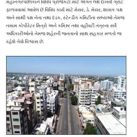
મહાનગરપાલિકાને વિવિધ પ્રોજેકટો માટે અંગત લક્ષ દાખવી ગ્રાંટ
ફાળવવામાં આવેલ છે વિવિધ કાર્ય માટે મેયર, ડે. મેયર, શાસક પક્ષ
અને સાથી પક્ષ નેતા તથા દંડક, સ્ટેન્ડીંગ કમિટીના સભ્યઓ તેમજ
તમામ કોર્પોરેટર મિત્રો અને કમિશ્નર તથા વહીવટી તંત્રના સર્વે
અધિકારીઓનો તેમજ શહેરની જનતાનો સાથ સહકાર મળતો જ
રહેશે તેવો વિશ્વાસ છે.