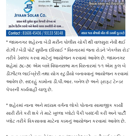
* જામનગર શહેરના બેડી મરીન પોલીસ ચોકી થી વાલસુરા નેવી થઈ
રોઝી / બેડી પોર્ટ સુધીના દરિયાઈ * વિસ્તારમાં જતા રોડને ‘નેકલેસ રોડ’
તરીકે ડેવલપ કરવા માટેનું આયોજન કરવામાં આવેલ છે. જામનગર
શહેમાં ૭૮-૭૯ એમ બન્ને વિધાનસભા મત વિસ્તારમાં ૧-૧ એમ કુલ બે
ડીઝીટલ લાઈબ્રેરી તથા યોગ સ્ટુડીયો બનાવવાનું આયોજન કરવામાં
આવેલ છે. સદરહું કામોના ડી.પી.આર. બનેલ છે અને ડ્રાફટ ટેન્ડર
પેપરની કાર્યવાહી ચાલુ છે.
* શહેરમાં નાના અને મધ્યમ વર્ગના લોકો પોતાના સામાજીક કાર્યો
સારી રીતે કરી શકે તે માટે ખુલ્લા પ્લોટો પૈકી પસંદગી કરી અને પાર્ટી
પ્લોટ તરીકે વિકસાવવા માટેના કામનું આયોજન કરવામાં આવેલ છે.