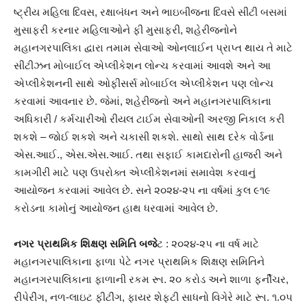
ષ્ટ્રીય મહિલા દિવસ, રક્ષાબંધન અને ભાઇબીજના દિવસે સીટી બસમાં
મુસાફરી કરનાર મહિલાઓને ફી મુસાફરી, શહેરીજનોને
મહાનગરપાલિકા દ્વારા તમામ સેવાઓ ઓનલાઈન પ્રાપ્ત થાય તે માટે
સીટીઝન મોબાઈલ એપ્લીકેશન લોન્ચ કરવામાં આવશે અને આ
એપ્લીકેશનની સાથે ઓફીસર્સ મોબાઈલ એપ્લીકેશન પણ લોન્ચ
કરવામાં આવનાર છે. જેમાં, શહેરીજનો અને મહાનગરપાલિકાના
અધિકારી / કર્મચારીઓ રીયલ ટાઈમ સેવાઓની અરજી નિકાલ કરી
શકશે – જોઈ શકશે અને ચકાસી શકશે. સાથો સાથ દરેક વોર્ડના
એસ.આઈ., એસ.એસ.આઈ. તથા સફાઈ કામદારોની હાજરી અને
કામગીરી માટે પણ ઉપરોક્ત એપ્લીકેશનમાં સમાવેશ કરવાનું
આયોજન કરવામાં આવેલ છે. સને ૨૦૨૪-૨૫ ના વર્ષમાં કુલ ૯૧૯
કરોડના કામોનું આયોજન હાથ ધરવામાં આવેલ છે.
નગર પ્રાથમિક શિક્ષણ સમિતિ બજે
ટ : ૨૦૨૪-૨૫ ના વર્ષ માટે
મહાનગરપાલિકાના ફાળા પેટે નગર પ્રાથમિક શિક્ષણ સમિતિને
મહાનગરપાલિકાના ફાળાની રકમ રૂા. ૨૦ કરોડ અને શાળા ફર્નીચર,
રીપેરીંગ, નળ-લાઇટ ફીટીંગ, ફાયર શેફટી સાધનો વિગેરે માટે રૂા. ૧.૦૫