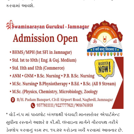
કરવામાં આવશે.
* વોર્ડ નં.પ માં પાયલોટ બંગલાથી પંચવટી માનસરોવર એપાર્ટમેન્ટ
સુધીના રસ્તાને આશરે ૨ કી.મી. લંબાઇના માર્ગને ગૌરવપથ તરીકે
ડેવલોપ કરવાનું કામ રૂા. ૧૫.૨૨ કરોડના ખર્ચે કરવામાં આવનાર છે.