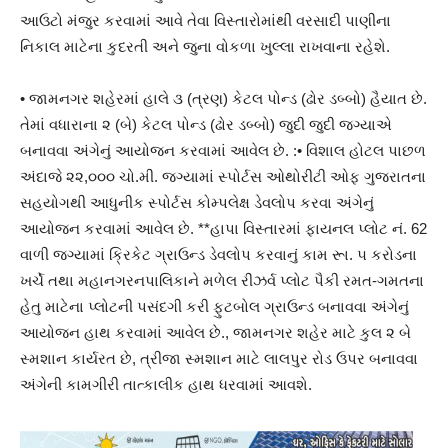
આઉટો મંજુર કરવામાં આવે તેવા વિસ્તારોમાંથી વરસાદી પાણીના
નિકાલ માટેના કુદરતી અને જુના વોકળા ખુલ્લા રાખવાના રહેશે.
• જામનગર શહેરમાં હાલે ૩ (ત્રણ) કેટલ પોન્ડ (ઢોર ડબ્બો) હૈયાત છે.
તેમાં વધારાના ૨ (બે) કેટલ પોન્ડ (ઢોર ડબ્બો) જુદી જુદી જગ્યાએ
બનાવવા અંગેનું આયોજન કરવામાં આવેલ છે. :• વિશાલ હોટલ પાછળ
અંદાજે ૨૨,૦૦૦ ચો.મી. જગ્યામાં સ્પોર્ટસ ઓથોરીટી ઓફ ગુજરાતના
સહયોગથી આધુનીક સ્પોર્ટસ કોમ્પલેક્ષ ડેવલોપ કરવા અંગેનું
આયોજન કરવામાં આવેલ છે. **હાપા વિસ્તારમાં ફાયનલ પ્લોટ નં. 62
વાળી જગ્યામાં ક્રિકેટ ગ્રાઉન્ડ ડેવલોપ કરવાનું કામ રૂા. ૫ કરોડના
ખર્ચે તથા મહાનગરનપાલિકાને મળેલ રીઝર્વ પ્લોટ પૈકી રમત-ગમતના
હેતુ માટેના પ્લોટની પસંદગી કરી ફુટબોલ ગ્રાઉન્ડ બનાવવા અંગેનું
આયોજન હાથ કરવામાં આવેલ છે., જામનગર શહેર માટે કુલ ૨ બે
સ્મશાન કાર્યરત છે, ત્રીજા સ્મશાન માટે લાલપુર રોડ ઉપર બનાવવા
અંગેની કામગીરી તાત્કાલીક હાથ ધરવામાં આવશે.