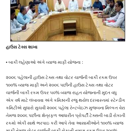
હાઉસ ટેક્સ શાખા
• બાકી લહેણાઓ અંગે વ્યાજ માફી યોજના :
૨૦૦૬ પહેલાની હાઉસ ટેક્સ તથા વોટર ચાર્જની બાકી રકમ ઉપર
૧૦૦% વ્યાજ માફી અને ૨૦૦૬ પછીની હાઉસ ટેક્સ તથા વોટર
ચાર્જની બાકી રકમ ઉપર ૫૦% વ્યાજ રાહત યોજનાની મુદત વધુ
એક વર્ષ માટે લંબાવવા અંગે કમિશ્નરની રજુ થયેલ દરખાસ્તમાં સ્ટેન્ડીંગ
કમિટીએ સુધારો સુચવી ૨૦૦૬ પહેલા રેન્ટબેઇઝ મુજબના મિલ્કત વેરા
તેમજ ૨૦૦૬ પછીના ક્ષેત્રફળ આધારીત પ્રોપર્ટી ટેક્સની બાડી રોકાતી
રકમો એકી સાથે ભરપાઇ કરી આપે તેવા આસામીઓને ૧૦૦% વ્યાજ
માફી તેમજ વોટર ચાર્જની બાકી રોકાતી તમામ રકમ ઉપર ૧૦૦%