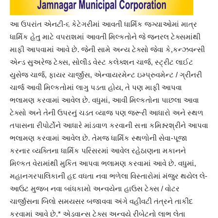
આ ઉપરાંત એનટી-૬ કેટેગરીમાં આવતી ધાર્મિક જગ્યાઓમાં માત્ર
ધાર્મિક હેતુ માટે વપરાશમાં આવતી મિલ્કતોને જે જનરલ ટેક્સમાંથી
માફી આપવામાં આવે છે. જેની સામે અન્ય ટેક્સો જેવા કે,કન્ઝવન્સી
એન્ડ સુઅરેજ ટેક્સ, સોલીડ વેસ્ટ કલેક્શન ચાર્જ, સ્ટ્રીટ લાઈટ
યુસેજ ચાર્જ, ફાયર ચાર્જીસ, એન્વાયરમેન્ટ ઇમ્પ્રુવમેન્ટ / ગ્રીનરી
ચાર્જ આવી મિલ્કતોમાં લાગુ પડતા હોય, તે પણ માફી આપવા
ભલામણ કરવામાં આવેલ છે. વધુમાં, આવી મિલ્કતોના પાછલા આવા
ટેક્સો અને તેની ઉપરનું ચડત વ્યાજ પણ જરૂરી આધારો અને સ્થળ
તપાસના રીપોર્ટોને આધારે માંડવાળ કરવાની સત્તા કમિશ્નરશ્રીને આપવા
ભલામણ કરવામાં આવેલ છે. તેમજ ધાર્મિક સ્થળોની સેવા-પૂજા
કરનાર વ્યક્તિના ધાર્મિક પરિસરમાં આવેલ રહેઠાણના મકાનને
મિલ્કત વેરામાંથી મુકિત આપવા ભલામણ કરવામાં આવે છે. વધુમાં,
મહાનગરપાલિકાની હદ વધતા નવા ભળેલા વિસ્તારોમાં મંજુર થયેલ લે-
આઉટ મુજબ નવા બાંધકામો અન્વયેના હાઉસ ટેક્સ / વોટર
ચાર્જીસના બિલો સમયસર બજાવવા અંગે વહીવટી તંત્રને તાકીદ
કરવામાં આવે છે.* એડવાન્સ ટેક્સ અન્વયે રીબેટનો લાભ લેતા