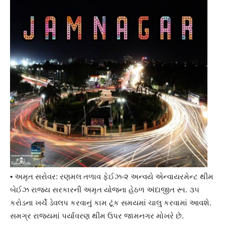
• અમૃત સરોવર: રણમલ તળાવ ફેઈઝ-૨ અન્વયે એન્વાયરમેન્ટ થીમ
બેઈઝ રાજ્ય સરકારની અમૃત યોજના હેઠળ અંદાજીત રૂા. ૩૫
કરોડના ખર્ચે ડેવલપ કરવાનું કામ ટૂંક સમયમાં ચાલુ કરવામાં આવશે.
સમગ્ર રાજયમાં પર્યાવરણ થીમ ઉપર જામનગર મોખરે છે.