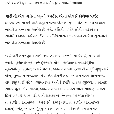
કરોડ મળી કુલ રૂા. ૨૧.૦૫ કરોડ ફાળવવામાં આવશે.
શ્રી વી.એમ. મહેતા મ્યુની. આર્ટસ એન્ડ કોમર્સ કોલેજ બજેટ
:
૨૦૨૪-૨૫ ના વર્ષ માટે મહાનગરપાલિકાના ફાળા પેટે રૂા. ૧૫ લાખનો
સમાવેશ કરવામાં આવેલ છે. સ્ટે. કમિટી બજેટ મીટીંગ દરમ્યાન
સબંધીત બજેટ જોગવાઈની ચર્ચા-વિચારણા દરમ્યાન થયેલા સુચનોનો
સમાવેશ કરવામાં આવેલ છે.
•વહીવટી તંત્ર દ્વારા તેનો અમલ કરવા જરૂરી કાર્યવાહી કરવામાં
આવે, પ્રધાનમંત્રી નરેન્દ્રભાઈ મોદી , રાજયના આદરણીય
મુખ્યમંત્રી ભુપેન્દ્રભાઈ પટેલ , જામનગરના પ્રભારી મંત્રી મુળુભાઈ
બેરા, ગુજરાત રાજયના કેબીનેટ મંત્રી તથા જામનગરના ધારાસભ્ય
રાઘવજીભાઈ પટેલ, જામનગર અને દેવભૂમિ દ્વારકા જીલ્લાના સાંસદ
સભ્ય પૂનમબેન માડમ, જામનગરના ધારાસભ્ય અને આપણા સભ્ય
દિવ્યેશભાઈ અકબરી અને ધારાસભ્ય રિવાબા જાડેજા તેમજ
તત્કાલીન ધારાસભ્ય . આર.સી. ફળદુ તથા તત્કાલીન ધારાસભ્ય
ધર્મેન્દ્રસિંહ જાડેજા (હકુભા) ના આભારી છીએ કે, જામનગર