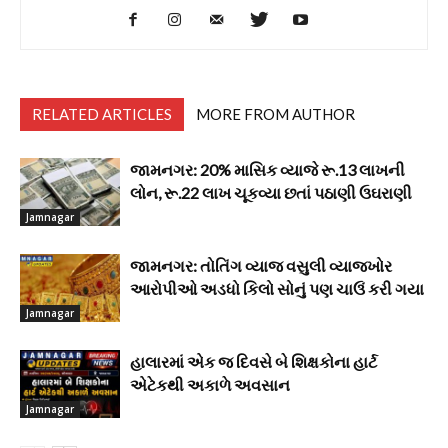
RELATED ARTICLES
MORE FROM AUTHOR
જામનગર: 20% માસિક વ્યાજે રૂ.13 લાખની
લોન, રૂ.22 લાખ ચૂકવ્યા છતાં પઠાણી ઉઘરાણી
Jamnagar
જામનગર: તોતિંગ વ્યાજ વસુલી વ્યાજખોર
આરોપીઓ અડધો કિલો સોનું પણ ચાઉં કરી ગયા
Jamnagar
હાલારમાં એક જ દિવસે બે શિક્ષકોના હાર્ટ
એટેકથી અકાળે અવસાન
Jamnagar