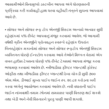
આસામીઓને વિનામુલ્યે ડસ્ટબીન આપવા અંગે ધોરણસરની
પ્રક્રિયા કરી કાર્યવાહી હાથ ધરવા વહીવટી તંત્રને સુચના આપવામાં
આવે છે.
• સોલાર અને સોલાર રૂફ ટોપ એનર્જી સિસ્ટમ અન્વયે અત્યાર સુધી
રહેણાંકમાં ૫% રીબેટ આપવાનું મંજુર કરવામાં આવેલ. જે આગામી
વર્ષથી ગ્રીન એનર્જીને પ્રોત્સાહન સ્વરૂપે રહેણાંક ઉપરાંત
બિનરહેણાંક મકાનોમાં સોલાર અને સોલાર રૂફટોપ એનર્જી સિસ્ટમ
વ્યક્તિગત ધોરણે ઈન્સ્ટોલ કરવામા આવે તેઓને મિલ્કત વેરામાં એક
વખત હાઉસ ટેક્સના ધોરણે ૫% રીબેટ ટેક્સમાં આપવા મંજૂર કરવા
ભલામણ કરવામાં આવેલ છે. •ખીજડીયા ફીલ્ટર પ્લાન્ટથી ફોરેસ્ટ
ઓફીસ તથા ખીજડીયા ફીલ્ટર પ્લાન્ટથી ઠેબા ચોકડી સુધી ૭૦૦
એમ.એમ. ડીઆઈ મુખ્ય પાઈપ લાઈન રૂા. ૨૯.૮૨ કરોડના ખર્ચે
કરવા અંગેનું આયોજન કરવામાં આવેલ છે. નવી વધારાની પાઈપ
લાઈન નાંખવાથી તમામ ઝોનમાં સમયસર પાણી વિતરણ થઈ શકશે
તથા બેડી અને નેવી વિસ્તારને પુરતુ પાણી આપી શકાશે.