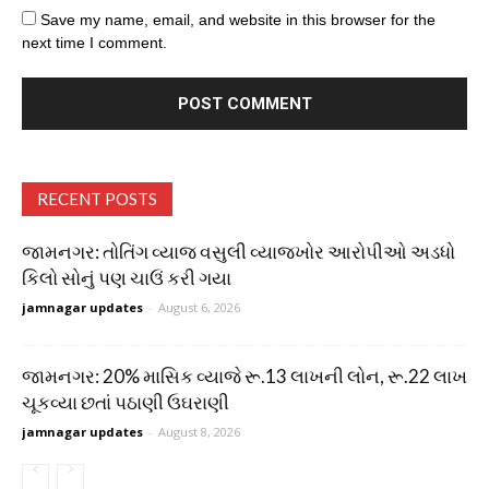
Save my name, email, and website in this browser for the
next time I comment.
RECENT POSTS
જામનગર: તોતિંગ વ્યાજ વસુલી વ્યાજખોર આરોપીઓ અડધો
કિલો સોનું પણ ચાઉં કરી ગયા
jamnagar updates
-
August 6, 2026
જામનગર: 20% માસિક વ્યાજે રૂ.13 લાખની લોન, રૂ.22 લાખ
ચૂકવ્યા છતાં પઠાણી ઉઘરાણી
jamnagar updates
-
August 8, 2026