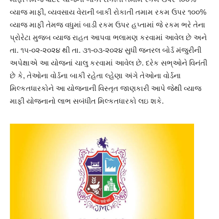
વ્યાજ માફી, વ્યવસાય વેરાની બાકી રોકાતી તમામ રકમ ઉપર ૧૦૦%
વ્યાજ માફી તેમજ વધુમાં બાડી રકમ ઉપર હપ્તામાં જે રકમ ભરે તેના
પ્રોરેટા મુજબ વ્યાજ રાહત આપવા ભલામણ કરવામાં આવેલ છે અને
તા. ૧૫-૦૨-૨૦૨૪ થી તા. ૩૧-૦૩-૨૦૨૪ સુધી જનરલ બોર્ડ મંજુરીની
અપેક્ષાએ આ યોજનાં ચાલુ કરવામાં આવેલ છે. દરેક સભ્ઓને વિનંતી
છે કે, તેઓના વોર્ડના બાકી રહેતા લ્હેણા અંગે તેઓના વોર્ડના
મિલ્કતધારકોને આ યોજનાની વિસ્તૃત જાણકારી આપે જેથી વ્યાજ
માફી યોજનાનો લાભ સબંધીત મિલ્કતધારકો લઇ શકે.