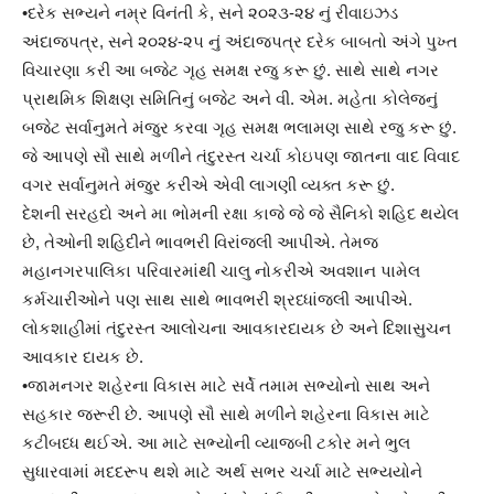
•દરેક સભ્યને નમ્ર વિનંતી કે, સને ૨૦૨૩-૨૪ નું રીવાઇઝડ
અંદાજપત્ર, સને ૨૦૨૪-૨૫ નું અંદાજપત્ર દરેક બાબતો અંગે પુખ્ત
વિચારણા કરી આ બજેટ ગૃહ સમક્ષ રજુ કરૂ છું. સાથે સાથે નગર
પ્રાથમિક શિક્ષણ સમિતિનું બજેટ અને વી. એમ. મહેતા કોલેજનું
બજેટ સર્વાનુમતે મંજુર કરવા ગૃહ સમક્ષ ભલામણ સાથે રજુ કરૂ છું.
જે આપણે સૌ સાથે મળીને તંદુરસ્ત ચર્ચા કોઇપણ જાતના વાદ વિવાદ
વગર સર્વાનુમતે મંજુર કરીએ એવી લાગણી વ્યક્ત કરૂ છું.
દેશની સરહદો અને મા ભોમની રક્ષા કાજે જે જે સૈનિકો શહિદ થયેલ
છે, તેઓની શહિદીને ભાવભરી વિરાંજલી આપીએ. તેમજ
મહાનગરપાલિકા પરિવારમાંથી ચાલુ નોકરીએ અવશાન પામેલ
કર્મચારીઓને પણ સાથ સાથે ભાવભરી શ્રધ્ધાંજલી આપીએ.
લોકશાહીમાં તંદુરસ્ત આલોચના આવકારદાયક છે અને દિશાસુચન
આવકાર દાયક છે.
•જામનગર શહેરના વિકાસ માટે સર્વે તમામ સભ્યોનો સાથ અને
સહકાર જરૂરી છે. આપણે સૌ સાથે મળીને શહેરના વિકાસ માટે
કટીબધ્ધ થઈએ. આ માટે સભ્યોની વ્યાજબી ટકોર મને ભુલ
સુધારવામાં મદદરૂપ થશે માટે અર્થ સભર ચર્ચા માટે સભ્યયોને