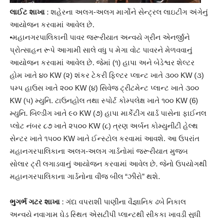
લાઈટ શાખા
: શહેરના અલગ-અલગ માર્ગોને સેન્ટ્રલ લાઇટીંગ અંગેનું
આયોજન કરવામાં આવેલ છે.
•મહાનગરપાલિકાની પાવર જરૂરીયાત અન્વયે ગ્રીન એનર્જીને
પ્રોત્સાહન રૂપે આગામી સાલે વધુ ૫ મેગા વોટ પાવરને મેળવવાનું
આયોજન કરવામાં આવેલ છે. જેમાં (૧) હાપા અને બેડેશ્વર શેલ્ટર
હોમ ખાતે ૪૦ KW (૨) શંકર ટેકરી ફિલ્ટર પ્લાન્ટ ખાતે ૩૦૦ KW (૩)
પમ્પ હાઉસ ખાતે ૨૦૦ KW (૪) સિવેજ ટ્રીટમેન્ટ પ્લાન્ટ ખાતે ૩૦૦
KW (૫) મ્યુનિ. ટાઉનહોલ તથા સ્પોર્ટ કોમ્પલેક્ષ ખાતે ૧૦૦ KW (6)
મ્યુનિ. બિલ્ડીંગ ખાતે ૯૦ KW (૭) હાપા માર્કેટીંગ યાર્ડ પાસેના ફાઈનલ
પ્લોટ નંબર ૮૭ ખાતે ૨૫૦૦ KW (૮) ત્રણ અર્બન કોમ્યુનીટી હેલ્થ
સેન્ટર ખાતે ૧૫૦૦ KW ખાતે ઈન્સ્ટોલ કરવામાં આવશે. આ ઉપરાંત
મહાનગરપાલિકાના અલગ-અલગ ગાર્ડનોમાં જરૂરીયાત મુજબ
સોલાર ટ્રી લગાડવાનું આયોજન કરવામાં આવેલ છે. જેનો ઉપયોગથી
મહાનગરપાલિકાના ગાર્ડનોના વીજ બીલ “ઝીરો” થશે.
ભુગર્ભ ગટર શાખા
: ગંદા વપરાશી પાણીના વૈજ્ઞાનિક ઢબે નિકાલ
અન્વયે નવાગામ ઘેડ સ્થિત એસટીપી પ્લાન્ટથી સીકકા ખાવડી સુધી