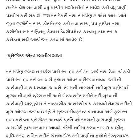
ઇન્ટેક વેલ બનવાથી વધુ પમ્પીંગ મશીનરીનો સમાવેશ કરી વધુ પાણી
પમ્પીંગ કરી શકાશે. **શંકર ટેકરી તથા સમર્પણ ઇ.એસ.આર. ખાતે
જુના જર્જરીત સમ્પ ડીસ્મેન્ટલ કરી નવા સમ્પ, પંપ હાઉસ તથા
કલોરીન રૂમ સહિતનું કેમ્પસ ડેવલોપમેન્ટ કરવાનું કામ રૂા. ૪
કરોડના ખર્ચે આયોજન કરવામાં આવેલ છે.
:
પ્રોજેક્ટ એન્ડ પ્લાનીંગ શાખા
• સમર્પણ જંકશન સર્કલ પાસે રૂા. ૬૫ કરોડના ખર્ચે તથા ઠેબા ચોકડી
પાસે રૂા. ૬૦ કરોડના ખર્ચે ફ્લાય ઓવર બ્રીજ બનાવવા અંગેની
કાર્યવાહી હાથ ધરવામાં આવશે. રંગમતી-નાગમતી નદી મુળ પહોળાઈ
મુજબની હાલે રહેલ નથી અને ગેરકાયદેસર રીતે નદી બુરવાની
કાર્યવાહી ચાલુ હોય તે તાત્કાલીક અસરથી બંપ કરાવવી તેમજ નદીની
મુળ ઓળખ જળવાઇ રહે તે મુજબ રીવફ્રન્ટ બનાવવા અંગે કુલ રૂા.
૬૦૦ કરોડના પ્રોજેક્ટ અન્વયે પ્રતિ વર્ષ રકમની ફાળવણી મુજબ
કામગીરી હાથ ધરવામાં આવશે. જેથી નદીમાં ઠલવાતા ગંદા પાણીનું
શુધ્ધિકરણ સહિત નદીને ચેનલાઈઝ કરી પાણીના ફલોને રેગ્યુલાઇઝ