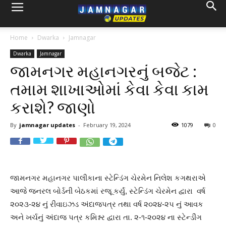
Home
Dwarka
Jamnagar
Dwarka
Jamnagar
જામનગર મહાનગરનું બજેટ :
તમામ શાખાઓમાં કેવા કેવા કામ
કરાશે? જાણો
By
jamnagar updates
-
February 19, 2024
1079
0
જામનગર મહાનગર પાલીકાના સ્ટેન્ડિંગ ચેરમેન નિલેશ કગથરાએ
આજે જનરલ બોર્ડની બેઠકમાં રજૂ કર્યું, સ્ટેન્ડિંગ ચેરમેન દ્વારા વર્ષ
૨૦૨૩-૨૪ નું રીવાઇઝડ અંદાજપત્ર તથા વર્ષ ૨૦૨૪-૨૫ નું આવક
અને ખર્ચનું અંદાજ પત્ર કમિશ્નર દ્વારા તા. ૨-૧-૨૦૨૪ ના સ્ટેન્ડીંગ