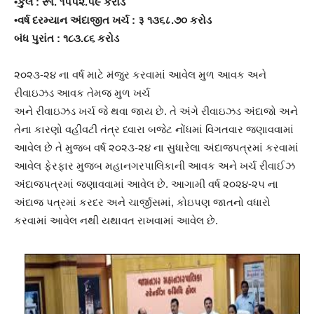
•કુલ : રૂા. ૧૫૫૨.૫૯ કરોડ
•વર્ષ દરમ્યાન અંદાજીત ખર્ચ : ३ ૧૩૬८.૭૦ કરોડ
બંધ પુરાંત : ૧૮૩.૮૬ કરોડ
૨૦૨૩-૨૪ ના વર્ષ માટે મંજુર કરવામાં આવેલ મુળ આવક અને
રીવાઇઝડ આવક તેમજ મુળ ખર્ચ
અને રીવાઇઝડ ખર્ચ જે થવા જાય છે. તે અંગે રીવાઇઝડ અંદાજો અને
તેના કારણો વહીવટી તંત્ર ધ્વારા બજેટ નોંધમાં વિગતવાર જણાવવામાં
આવેલ છે તે મુજબ વર્ષ ૨૦૨૩-૨૪ ના સુધારેલા અંદાજપત્રમાં કરવામાં
આવેલ ફેરફાર મુજબ મહાનગરપાલિકાની આવક અને ખર્ચ રીવાઈઝ
અંદાજપત્રમાં જણાવવામાં આવેલ છે. આગામી વર્ષ ૨૦૨૪-૨૫ ના
અંદાજ પત્રમાં કરદર અને ચાર્જીસમાં, કોઇપણ જાતનો વધારો
કરવામાં આવેલ નથી યથાવત રાખવામાં આવેલ છે.