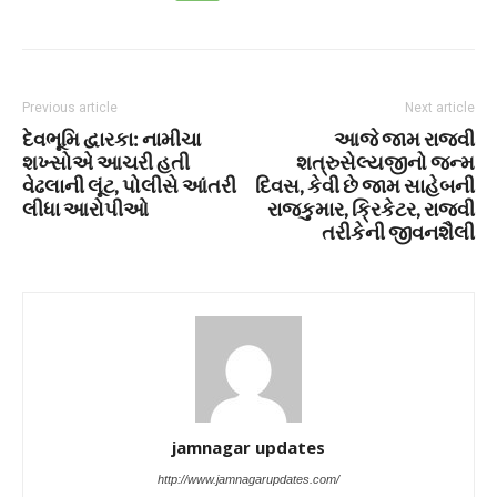
Previous article
Next article
દેવભૂમિ દ્વારકા: નામીચા
આજે જામ રાજવી
શખ્સોએ આચરી હતી
શત્રુસેલ્યજીનો જન્મ
વેઢલાની લૂંટ, પોલીસે આંતરી
દિવસ, કેવી છે જામ સાહેબની
લીધા આરોપીઓ
રાજકુમાર, ક્રિકેટર, રાજવી
તરીકેની જીવનશૈલી
jamnagar updates
http://www.jamnagarupdates.com/