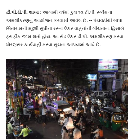
ટી.પી.ડી.પી. શાખા
: આગામી વર્ષમાં કુલ ૧૩ ટી.પી. સ્કીમના
અમલીકરણનું આયોજન કરવામાં આવેલ છે. •• પંચવટીથી બાપા
સિતારામની મઢુલી સુધીના રસ્તા ઉપર વાહનોની ગીચતાના હિસાબે
ટ્રાફીક જામ થતો હોય. આ રોડ ઉપર ડી.પી. અમલીકરણ કરવા
ધોરણસર કાર્યવાહી કરવા સુચના આપવામાં આવે છે.