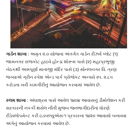
ગાર્ડન શાખા
: અમૃત ૨.૦ યોજના અંતર્ગત ગાર્ડન રીઝર્વ પ્લોટ (૧)
જામનગર રાજકોટ હાઇવે હોન્ડા શોરૂમ પાસે (૨) મહાપ્રભુજી
બેઠકથી અન્નપૂર્ણા માતાજી મંદિર પાસે (૩) સોનલનગર વિ. ત્રણ
જગ્યાએ ગ્રીન સ્પેશ એન્ડ પાર્ક પ્રોજેકટ અન્વયે રૂા. ૨.૮૫
કરોડના ખર્ચે કામગીરીનું આયોજન કરવામાં આવેલ છે.
સ્લમ શાખા
: અંધાશ્રમ પાસે આવેલ ૧૪૦૪ આવાસનું ડીમોલેશન કરી
સરકારની નકકી થયેલ નીતી મુજબ જનભાગીદારીના ધોરણે
રીડેવલોપમેન્ટ કરી ઇડબલ્યુએસ-૧ પ્રકારના ૧૪૨૦ આવાસો બનાવવા
અંગેનું આયોજન કરવામાં આવેલ છે.