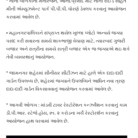
* નાના બાળકોના મનોરંજન, આનંદપ્રમોદ માટે નાની રાઈડ સહિત
મીની એમ્યુઝમેન્ટ પાર્ક પી.પી.પી. ધોરણે ડેવલપ કરવાનું આયોજન
કરવામાં આવેલ છે.
• મહાનગરપાલિકાને સંપ્રાપ્ત થયેલ ખુલ્લા પ્લોટો અન્વયે જગ્યા
પસંદ કરી સવારના સમયે શાકભાજી વેચાણ માટે, ત્યારબાદ ગુજરી
બજાર અને રાત્રીના સમયે રાત્રી બજાર એક જ જગ્યાએ થઇ શકે
તેવી વ્યવસ્થાનું આયોજન.
* જામનગર શહેરમાં સીનીયર સીટીઝન માટે હાલે એક દાદા-દાદી
ગાર્ડન ઉપલબ્ધ છે, શહેરમાં જગ્યાને ઉપલબ્ધિને આધિન નવા ત્રણ
દાદા-દાદી ગાર્ડન વિકસાવવાનું આયોજન કરવામાં આવેલ છે.
* આગવી ઓળખ : માંડવી ટાવર રેસ્ટોરેશન કન્ઝર્વેશન કરવાનું કામ
ડી.પી.આર. સ્ટેજે હોય, રૂા. ૨ કરોડના ખર્ચે રેસ્ટોરર્શન કરવાનું
આયોજન હાથ ધરવામાં આવેલ છે.