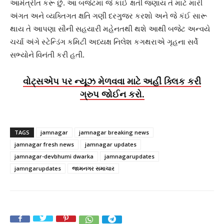
આમંત્રીત કરૂ છું. આ બજેટમાં જે કાંઈ ક્ષતી જણાય તે માટે મારી
અંગત અને વ્યક્તિગત ક્ષતિ ગણી દરગુજર કરશો અને જે કંઈ સારૂ
થાય તે આપણા સૌની સહયારી મહેનતથી થશે આથી બજેટ અન્વયે
ચર્ચા અંગે સ્ટેન્ડિંગ કમિટી અધ્યક્ષ નિલેશ કગથરાએ ગૃહના સર્વે
સભ્યોને વિનંતી કરી હતી.
વોટ્સએપ પર ન્યૂઝ મેળવવા માટે અહીં ક્લિક કરી
ગ્રુપ જોઈન કરો.
TAGS
jamnagar
jamnagar breaking news
jamnagar fresh news
jamnagar updates
jamnagar-devbhumi dwarka
jamnagarupdates
jamngarupdates
જામનગર સમાચાર