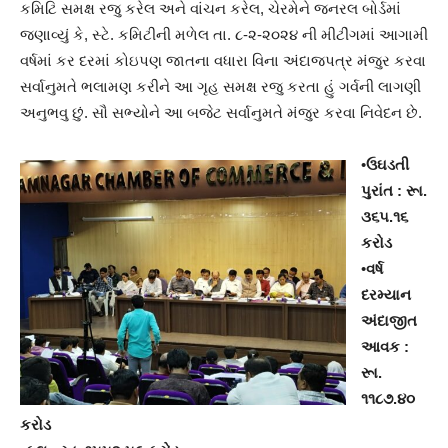
કમિટિ સમક્ષ રજુ કરેલ અને વાંચન કરેલ, ચેરમેને જનરલ બોર્ડમાં
જણાવ્યું કે, સ્ટે. કમિટીની મળેલ તા. ૮-૨-૨૦૨૪ ની મીટીંગમાં આગામી
વર્ષમાં કર દરમાં કોઇપણ જાતના વધારા વિના અંદાજપત્ર મંજુર કરવા
સર્વાનુમતે ભલામણ કરીને આ ગૃહ સમક્ષ રજુ કરતા હું ગર્વની લાગણી
અનુભવુ છું. સૌ સભ્યોને આ બજેટ સર્વાનુમતે મંજુર કરવા નિવેદન છે.
•
ઉઘડતી
પુરાંત : રૂા.
૩૬૫.૧૬
કરોડ
•
વર્ષ
દરમ્યાન
અંદાજીત
આવક :
રૂા.
૧૧૮૭.૪૦
કરોડ