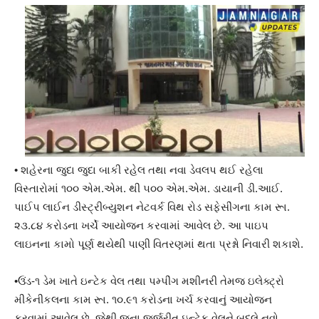
• શહેરના જુદા જુદા બાકી રહેલ તથા નવા ડેવલપ થઈ રહેલા
વિસ્તારોમાં ૧૦૦ એમ.એમ. થી ૫૦૦ એમ.એમ. ડાયાની ડી.આઈ.
પાઈપ લાઈન ડીસ્ટ્રીબ્યુશન નેટવર્ક વિથ રોડ સફેસીંગના કામ રૂા.
૨૩.૮૪ કરોડના ખર્ચે આયોજન કરવામાં આવેલ છે. આ પાઇપ
લાઇનના કામો પૂર્ણ થયેથી પાણી વિતરણમાં થતા પ્રશ્નો નિવારી શકાશે.
•ઉંડ-૧ ડેમ ખાતે ઇન્ટેક વેલ તથા પમ્પીંગ મશીનરી તેમજ ઇલેક્ટ્રો
મીકેનીકલના કામ રૂા. ૧૦.૯૧ કરોડના ખર્ચ કરવાનું આયોજન
કરવામાં આવેલ છે. જેથી જુના જર્જરીત ઇન્ટેક વેલને બદલે નવો