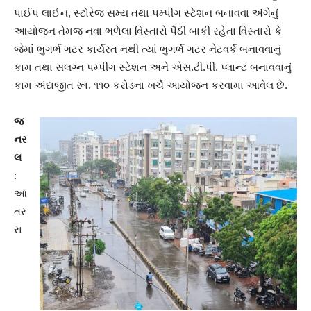
પાઈપ લાઈન, સ્ટોરેજ સમ્ય તથા પમ્પીંગ સ્ટેશન બનાવવા અંગેનું
આયોજન તેમજ નવા ભળેલા વિસ્તારો પૈઠી બાકી રહેતા વિસ્તારો કે
જેમાં ભુગર્ભ ગટર કાર્યરત નથી ત્યાં ભુગર્ભ ગટર નેટવર્ક બનાવવાનું
કામ તથા સલગ્ન પમ્પીંગ સ્ટેશન અને એસ.ટી.પી. પ્લાન્ટ બનાવવાનું
કામ અંદાજીત રૂા. ૧૧૦ કરોડના ખર્ચે આયોજન કરવામાં આવેલ છે.
જ
નર
લ
:
આં
તર
રા