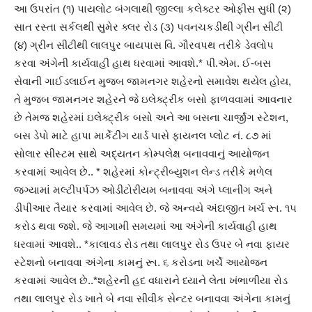
આ ઉપરાંત (૧) પાયલોટ બંગલાથી જીલ્લા કલેક્ટર ઓફીસ સુધી (૨)
સાત રસ્તા સર્કલથી સુમેર ક્લર રોડ (૩) પવનચકડીથી ગ્રીન સીટી
(૪) ગ્રીન સીટીથી લાલપુર બાયપાસ વિ. ગૌરવપથ તરીકે ડેવલોપ
કરવા અંગેની કાર્યવાહી હાથ ધરવામાં આવશે.* પી.એમ. ઈ-બસ
સેવાની ગાઈડલાઈન મુજબ જામનગર શહેરનો સમાવેશ થયેલ હોય,
તે મુજબ જામનગર શહેરને જે ઇલેક્ટ્રીક બસો ફાળવવામાં આવનાર
છે તેમજ શહેરમાં ઇલેક્ટ્રીક બસો અને આ બસના ચાર્જીંગ સ્ટેશન,
બસ ડેપો માટે હાપા માર્કેટીંગ યાર્ડ પાસે ફાયનલ પ્લોટ નં. ૮૭ માં
સોલાર સીસ્ટમ સાથે અદ્યતન કોમ્પલેક્ષ બનાવવાનું આયોજન
કરવામાં આવેલ છે.. * શહેરમાં કોન્ટ્રીબ્યુશન લેન્ડ તરીકે મળેલ
જગ્યામાં મલ્ટીપર્પઝ ઓડીટોરીયમ બનાવવા અંગે પ્લાનીંગ અને
ડીપીઆર તૈયાર કરવામાં આવેલ છે. જે અન્વયે અંદાજીત ખર્ચ રૂા. ૧૫
કરોડ થવા જશે. જે આગામી સમયમાં આ અંગેની કાર્યવાહી હાથ
ધરવામાં આવશે.. *કાલાવડ રોડ તથા લાલપુર રોડ ઉપર બે નવા ફાયર
સ્ટેશનો બનાવવા અંગેના કામનું રૂા. ૬ કરોડના ખર્ચે આયોજન
કરવામાં આવેલ છે..*શહેરની હદ વધારાને ધ્યાને લેતા ખંભાળીયા રોડ
તથા લાલપુર રોડ ખાતે બે નવા સીવીક સેન્ટર બનાવવા અંગેના કામનું