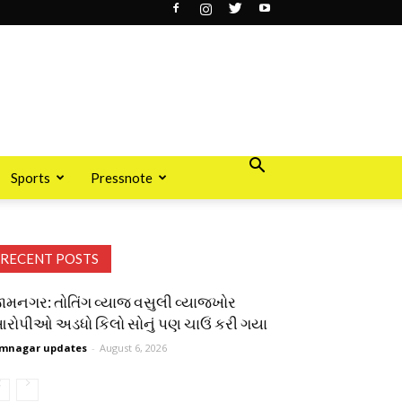
Sports
Pressnote
RECENT POSTS
ામનગર: તોતિંગ વ્યાજ વસુલી વ્યાજખોર
રોપીઓ અડધો કિલો સોનું પણ ચાઉં કરી ગયા
mnagar updates
-
August 6, 2026