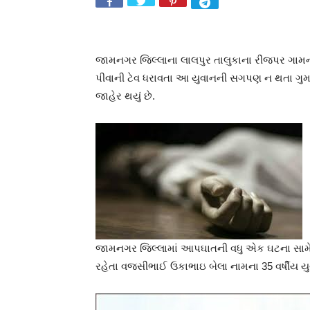
જામનગર જિલ્લાના લાલપુર તાલુકાના રીંજપર ગામન
પીવાની ટેવ ધરાવતા આ યુવાનની સગપણ ન થતા ગુમસૂ
જાહેર થયું છે.
જામનગર જિલ્લામાં આપઘાતની વધુ એક ઘટના સામે 
રહેતા વજસીભાઈ ઉકાભાઇ બેલા નામના 35 વર્ષીય ય