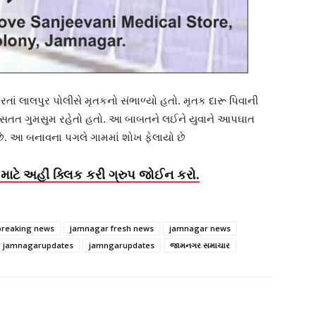
 લાલપુર પોલીસે મૃતકનો સંભાળ્યો હતો. મૃતક દારૂ પિવાની
તે સતત ગુમસુમ રહેતો હતો. આ બાબતને લઈને યુવાને આપઘાત
ં છે. આ બનાવના પગલે ગામમાં શોખ ફેલાયો છે
માટે અહીં ક્લિક કરી ગ્રુપ જોઈન કરો.
breaking news
jamnagar fresh news
jamnagar news
jamnagarupdates
jamngarupdates
જામનગર સમાચાર