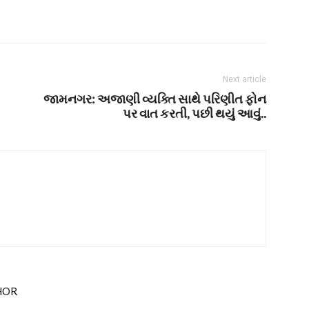
Next article
જામનગર: અજાણી વ્યક્તિ સાથે પરિણીત ફોન
પર વાત કરતી, પછી થયું આવું..
HOR