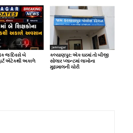
Jamnagar
એક જ દિવસે બે
કલ્યાણપુર: એક ઘરમાં તો બીજી
હાર્ટ એટેકથી અકાળે
સોલાર પ્લાન્ટમાં લાખોના
મુદ્દામાલની ચોરી