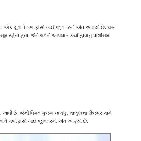
ા એક યુવાને ગળાફાંસો ખાઈ જીવતરનો અંત આણ્યો છે. દારૂ
મ રહેતો હતો. જેને લઈને આપઘાત કર્યો હોવાનું પોલીસમાં
આવી છે. જેની વિગત મુજબ લાલપુર તાલુકાના રીંજપર ગામે
ુવાને ગળાફાંસો ખાઈ જીવતરનો અંત આણ્યો છે.