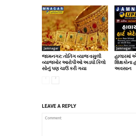
Jamnagar
Jamnagar
જામનગર: તોતિંગ વ્યાજ વસુલી
હાલારમાં 
વ્યાજખોર આરોપીઓ અડધો કિલો
શિક્ષકોના 
સોનું પણ ચાઉં કરી ગયા
અવસાન
LEAVE A REPLY