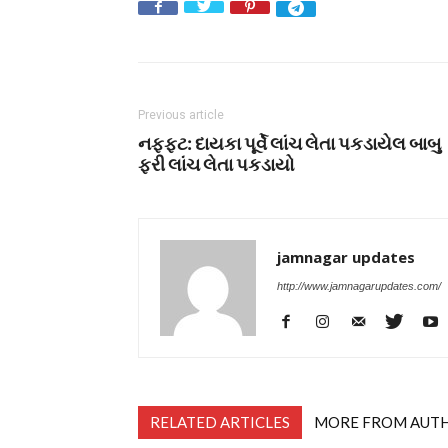
Previous article
નફ્ફટ: દાયકા પૂર્વે લાંચ લેતા પકડાયેલ બાબુ
ફરી લાંચ લેતા પકડાયો
jamnagar updates
http://www.jamnagarupdates.com/
RELATED ARTICLES
MORE FROM AUT