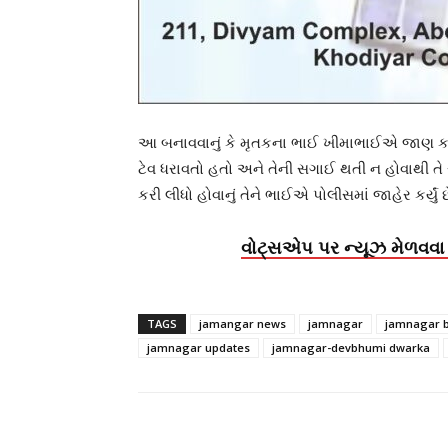
આ બનાવવાનું કે મૃતકના ભાઈ ખીમાભાઈએ જાણ કરતાં
ટેવ ધરાવતો હતો અને તેની સગાઈ થતી ન હોવાથી 
કરી લીધો હોવાનું તેને ભાઈએ પોલીસમાં જાહેર કર્યુ
વોટ્સએપ પર ન્યૂઝ મેળવવા 
TAGS
jamangar news
jamnagar
jamnagar 
jamnagar updates
jamnagar-devbhumi dwarka