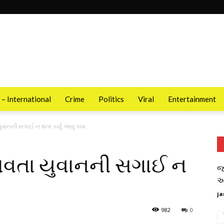
 – International
Crime
Politics
Viral
Entertainment
યુવાનની સગાઈ ન થતા કર્યું આવું કામ
ધરાવતા યુવાનની સગાઈ ન
જ
આ
ja
982
0