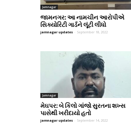
Jamnagar
જામનગર: આ નામચીન આરોપીએ
સિક્યોરિટી ગાર્ડને લૂંટી લીધો
jamnagar updates
-
September 18, 2022
Jamnagar
મેઘપર: બે કિલો ગાંજો સુરતના શખ્સ
પાસેથી ખરીદાયો હતો
jamnagar updates
-
September 14, 2022