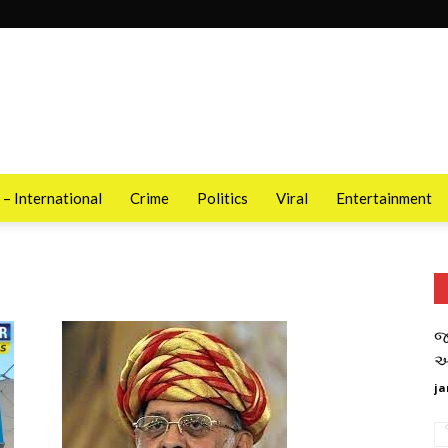
 – International
Crime
Politics
Viral
Entertainment
જ
આ
ja