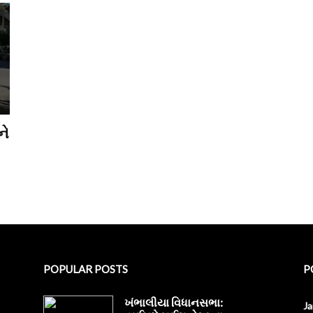
ને
POPULAR POSTS
P
ખંભાલીયા વિધાનસભા:
J