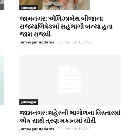
Jamnagar
જામનગર: એલિઝાબેથ બીજાના
રાજ્યાભિષેકમાં સહભાગી બન્યા હતા
જામ રાજવી
jamnagar updates
-
September 15, 2022
Jamnagar
જામનગર: શહેરની ભાગોળના વિસ્તારમાં
એક સાથે ત્રણ મકાનમાં ચોરી
jamnagar updates
-
September 14, 2022