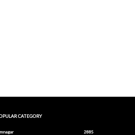
OPULAR CATEGORY
amnagar
2885