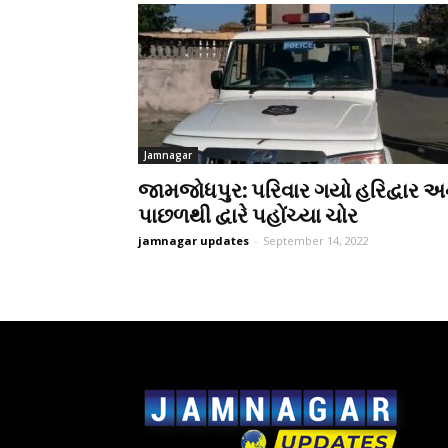
Jamnagar
જામજોધપુર: પરિવાર ગયો હરિદ્વાર અ
પાછળથી દ્વારે પહોંચ્યા ચોર
jamnagar updates
-
September 14, 2022