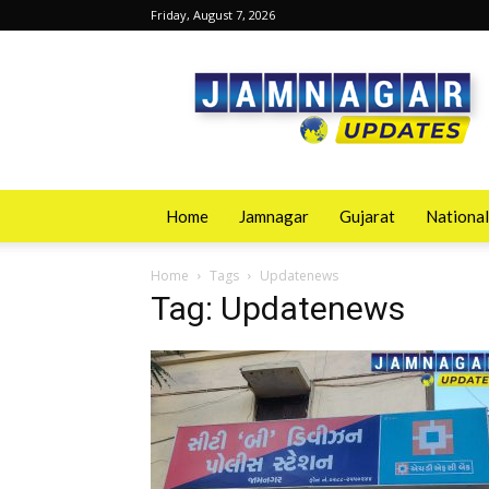
Friday, August 7, 2026
Jamnagarupdates
Home
Jamnagar
Gujarat
National
Home
Tags
Updatenews
Tag: Updatenews