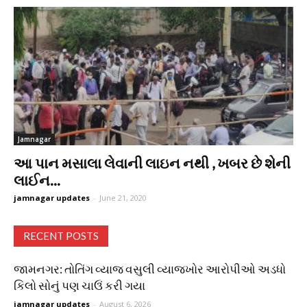
Jamnagar
આ પાન મસાલા લેવાની લાઇન નથી , ખબર છે શેની
લાઈન...
jamnagar updates
-
June 21, 2020
RECENT POSTS
જામનગર: તોતિંગ વ્યાજ વસુલી વ્યાજખોર આરોપીઓ અડધો
કિલો સોનું પણ ચાઉં કરી ગયા
jamnagar updates
-
August 6, 2026