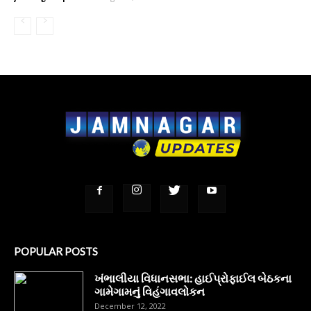
POPULAR POSTS
ખંભાલીયા વિધાનસભા: હાઈપ્રોફાઈલ બેઠકના
ગામેગામનું વિહંગાવલોકન
December 12, 2022