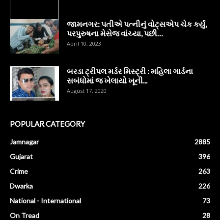
જામનગર: પતીએ પત્નીનું વોટ્સએપ ચેક કર્યું,
પરપુરુષના મેસેજ વાંચ્યા, પછી…
April 10, 2023
બરડા ટ્રીપલ મર્ડર મિસ્ટ્રી : મહિલા ગાર્ડના
સબંધોમાં જ ખેલાયો ખૂની...
August 17, 2020
POPULAR CATEGORY
Jamnagar
2885
Gujarat
396
Crime
263
Dwarka
226
National - International
73
On Tread
28