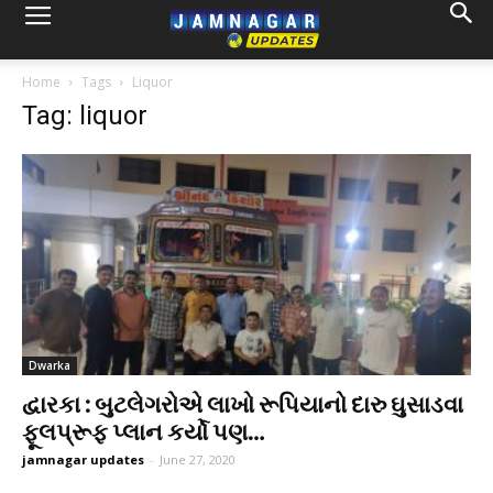
Home
Tags
Liquor
Tag: liquor
Dwarka
દ્વારકા : બુટલેગરોએ લાખો રૂપિયાનો દારુ ઘુસાડવા
ફૂલપ્રૂફ પ્લાન કર્યો પણ…
jamnagar updates
-
June 27, 2020