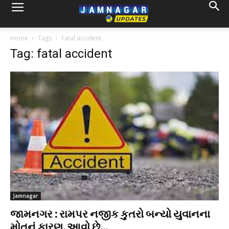
Home
Tags
Fatal accident
Tag: fatal accident
Jamnagar
જામનગર : રામપર નજીક કુતરો બન્યો યુવાનના
મોતનું કારણ, આવો છે...