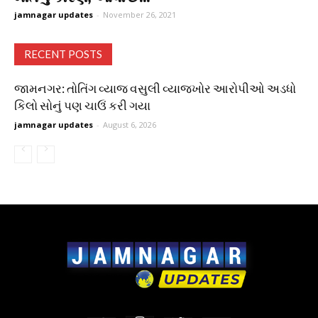
jamnagar updates
-
November 26, 2021
RECENT POSTS
જામનગર: તોતિંગ વ્યાજ વસુલી વ્યાજખોર આરોપીઓ અડધો
કિલો સોનું પણ ચાઉં કરી ગયા
jamnagar updates
-
August 6, 2026