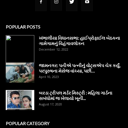
POPULAR POSTS
ખંભાલીયા વિધાનસભા: હાઈપ્રોફાઈલ બેઠકના
ગામેગામનું વિહંગાવલોકન
December 12, 2022
જામનગર: પતીએ પત્નીનું વોટ્સએપ ચેક કર્યું,
પરપુરુષના મેસેજ વાંચ્યા, પછી…
April 10, 2023
બરડા ટ્રીપલ મર્ડર મિસ્ટ્રી : મહિલા ગાર્ડના
સબંધોમાં જ ખેલાયો ખૂની...
August 17, 2020
POPULAR CATEGORY