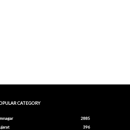
OPULAR CATEGORY
amnagar
2885
jarat
396