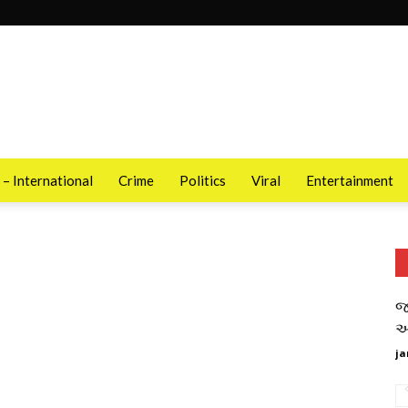
 – International
Crime
Politics
Viral
Entertainment
જ
આ
ja