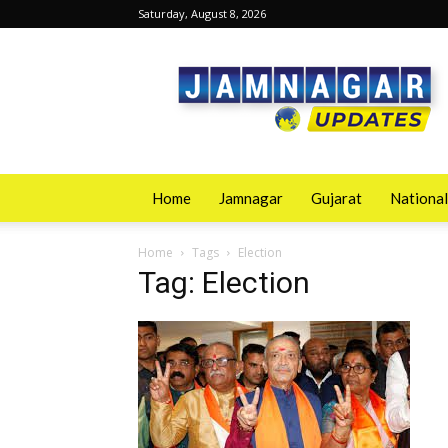
Saturday, August 8, 2026
Jamnagarupdates
Home
Jamnagar
Gujarat
National
Home
Tags
Election
Tag: Election