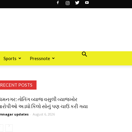
Sports
Pressnote
RECENT POSTS
ામનગર: તોતિંગ વ્યાજ વસુલી વ્યાજખોર
રોપીઓ અડધો કિલો સોનું પણ ચાઉં કરી ગયા
mnagar updates
-
August 6, 2026