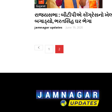
Gujarat
રાજ્યસભા : બીટીપીએ કોંગ્રેસનો ખે
બગાડ્યો, ભરતસિંહ ઘર ભેગા
jamnagar updates
-
June 19, 2020
1
2