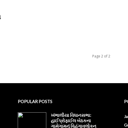
લ
Page 2 of 2
POPULAR POSTS
P
ખંભાલીયા વિધાનસભા:
J
હાઈપ્રોફાઈલ બેઠકના
Gu
ગામેગામનું વિહંગાવલોકન