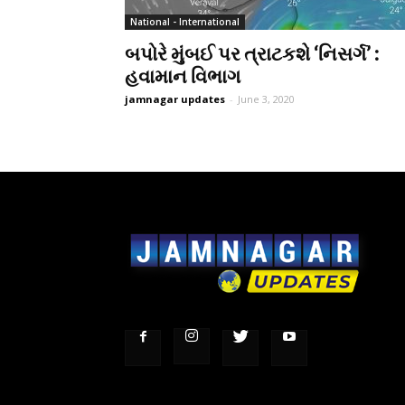
National - International
બપોરે મુંબઈ પર ત્રાટકશે ‘નિસર્ગ’ :
હવામાન વિભાગ
jamnagar updates
-
June 3, 2020