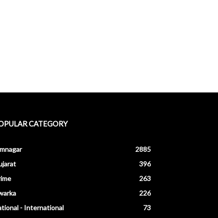
OPULAR CATEGORY
amnagar
2885
jarat
396
rime
263
warka
226
tional - International
73