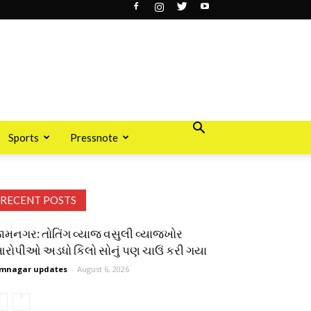
Sports
Pressnote
RECENT POSTS
ામનગર: તોતિંગ વ્યાજ વસુલી વ્યાજખોર
રોપીઓ અડધો કિલો સોનું પણ ચાઉં કરી ગયા
mnagar updates
-
August 6, 2026