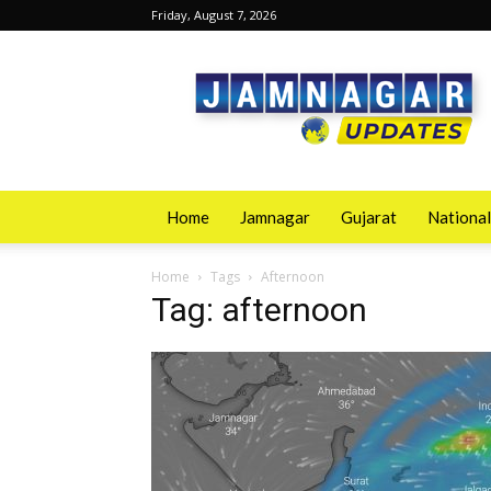
Friday, August 7, 2026
Jamnagarupdates
Home
Jamnagar
Gujarat
National
Home
Tags
Afternoon
Tag: afternoon