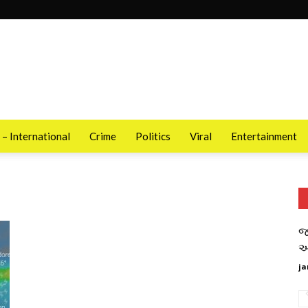
 – International
Crime
Politics
Viral
Entertainment
જ
આ
ja