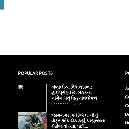
POPULAR POSTS
P
ખંભાલીયા વિધાનસભા:
J
હાઈપ્રોફાઈલ બેઠકના
Gu
ગામેગામનું વિહંગાવલોકન
December 12, 2022
C
D
જામનગર: પતીએ પત્નીનું
વોટ્સએપ ચેક કર્યું, પરપુરુષના
Na
મેસેજ વાંચ્યા, પછી…