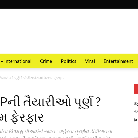
 – International
Crime
Politics
Viral
Entertainment
તૈયારીઓ પૂર્ણ ? પોલીસબેડામાં ધરખમ ફેરફાર
Pની તૈયારીઓ પૂર્ણ ?
જ
આ
મ ફેરફાર
ja
વિશ્વાસુ પીઆઈને સ્થાન : શહેરના ત્રણેય ડીવીજનના