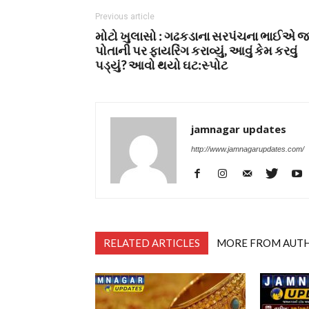
Previous article
મોટો ખુલાસો : ગઢકડાના સરપંચના ભાઈએ જ
પોતાની પર ફાયરિંગ કરાવ્યું, આવું કેમ કરવું
પડ્યું? આવો થયો ઘટ:સ્પોટ
jamnagar updates
http://www.jamnagarupdates.com/
RELATED ARTICLES
MORE FROM AUT