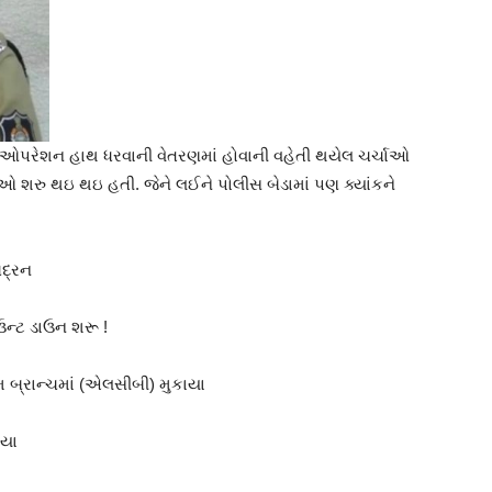
ઓપરેશન હાથ ધરવાની વેતરણમાં હોવાની વહેતી થયેલ ચર્ચાઓ
ાઓ શરુ થઇ થઇ હતી. જેને લઈને પોલીસ બેડામાં પણ ક્યાંકને
ભદ્રન
ન્ટ ડાઉન શરૂ !
 બ્રાન્ચમાં (એલસીબી) મુકાયા
યા