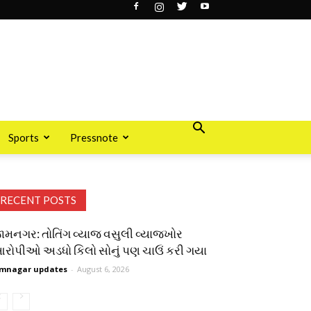
Sports
Pressnote
RECENT POSTS
ામનગર: તોતિંગ વ્યાજ વસુલી વ્યાજખોર
રોપીઓ અડધો કિલો સોનું પણ ચાઉં કરી ગયા
mnagar updates
-
August 6, 2026