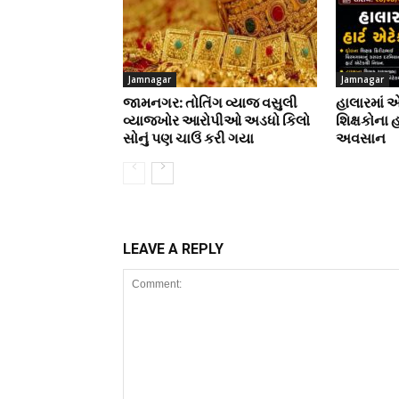
Jamnagar
Jamnagar
જામનગર: તોતિંગ વ્યાજ વસુલી
હાલારમાં 
વ્યાજખોર આરોપીઓ અડધો કિલો
શિક્ષકોના 
સોનું પણ ચાઉં કરી ગયા
અવસાન
LEAVE A REPLY