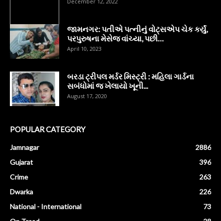
December 12, 2022
જામનગર: પતીએ પત્નીનું વોટ્સએપ ચેક કર્યું,
પરપુરુષના મેસેજ વાંચ્યા, પછી…
April 10, 2023
બરડા ટ્રીપલ મર્ડર મિસ્ટ્રી : મહિલા ગાર્ડના
સબંધોમાં જ ખેલાયો ખૂની...
August 17, 2020
POPULAR CATEGORY
Jamnagar
2886
Gujarat
396
Crime
263
Dwarka
226
National - International
73