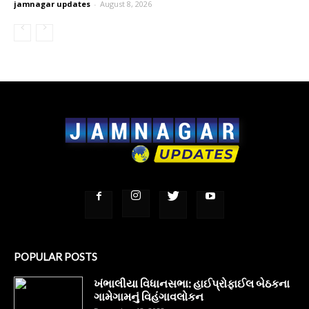
jamnagar updates
-
August 8, 2026
POPULAR POSTS
ખંભાલીયા વિધાનસભા: હાઈપ્રોફાઈલ બેઠકના
ગામેગામનું વિહંગાવલોકન