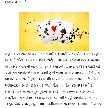
જુગાર પકડાયો છે.
શહેરના સત્યમ કોલોની રોડ ગોવર્ધન એપાર્ટમેન્ટ ફલેટ નં ૫૦૪ રહેતા
આરોપી મીલનભાઇ ભરતભાઇ દોઢીયા પોતાના ફ્લેટમાં અમુક જુગાર
રસીકોને બહારથી બોલાવી જુગાર રમાડતો હોવાની હકીકત સીટી સી
ડીવીજન પોલીસને ધ્યાને આવી હતી જેના આધારે પોલીસે દરોડો પાડી
પોલીસે ગઈ રાત્રે ફ્લેટધારક મીલનભાઇ ભરતભાઇ ડોઢીયા ઉપરાંત
પરેશભાઇ વસંતભાઇ ઠકકર જાતે લોહાણા ઉ.વ ૪૩ ધંધો ખેતી રહે
રામપર ગામ તા.લાલપુર જી.જામનગર , અનવરભાઇ મામદભાઇ
સપડીયા જાતે મેમણ ઉ.વ ૪૭ ધંધો ડ્રાઇવીંગ રહે અલીયાબાડા ગામ
તા.જી.જામનગર, યુનુસભાઇ હબીબભાઇ રાઠોડ જાતે સીપાઇ ઉ.વ ૪૫