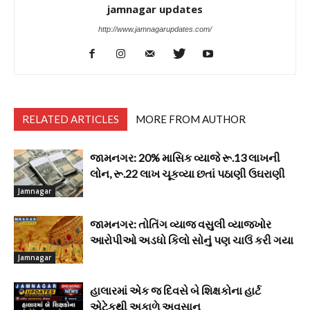
jamnagar updates
http://www.jamnagarupdates.com/
RELATED ARTICLES
MORE FROM AUTHOR
જામનગર: 20% માસિક વ્યાજે રૂ.13 લાખની
લોન, રૂ.22 લાખ ચૂકવ્યા છતાં પઠાણી ઉઘરાણી
Jamnagar
જામનગર: તોતિંગ વ્યાજ વસુલી વ્યાજખોર
આરોપીઓ અડધો કિલો સોનું પણ ચાઉં કરી ગયા
Jamnagar
હાલારમાં એક જ દિવસે બે શિક્ષકોના હાર્ટ
એટેકથી અકાળે અવસાન