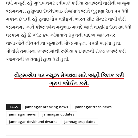
ધંધો મજુરી રહે ગુલાબનગર રવીપાર્ક કડીયા સમાજની વાડીની બાજુમા
જામનગર, હસુભાઇ દેવચંદભાઇ સેજપાલ જાતે લુહાણા ઉ.વ ૫૫ ધંધો
મકાન દલાલી રહે હવાઇચોક વંડીફળી ભારત સીટ સેન્ટર વાળી શેરી
જામનગર અને કીંજલબેન મનુભાઇ માલદે જાતે વાણીયા ઉ.વ ૩૬ ધંધો
ધરકામ રહે દિ પ્લોટ ૪૫ ઓશવાળ સ્કુલની પાછળ જામનગર
વાળાઓને તીનપતીના જુગારની મોજ માણતા પકડી પાડ્યા હતા.
પોલીસે તમામના કબજામાંથી રૂપિયા ૨૧,૫૬૦ની રોકડ કબજે કરી
આગળની કાર્યવાહી હાથ ધરી હતી.
વોટ્સએપ પર ન્યૂઝ મેળવવા માટે અહીં ક્લિક કરી
ગ્રુપ જોઈન કરો.
TAGS
jamnagar breaking news
jamnagar fresh news
jamnagar news
jamnagar updates
jamnagar-devbhumi dwarka
jamnagarupdates