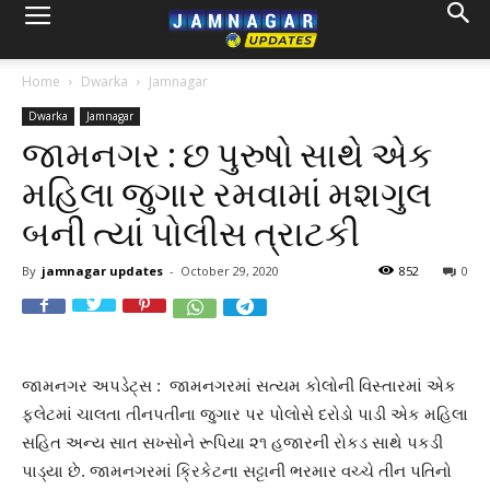
Home
Dwarka
Jamnagar
Dwarka
Jamnagar
જામનગર : છ પુરુષો સાથે એક
મહિલા જુગાર રમવામાં મશગુલ
બની ત્યાં પોલીસ ત્રાટકી
By
jamnagar updates
-
October 29, 2020
852
0
જામનગર અપડેટ્સ : જામનગરમાં સત્યમ કોલોની વિસ્તારમાં એક
ફ્લેટમાં ચાલતા તીનપતીના જુગાર પર પોલોસે દરોડો પાડી એક મહિલા
સહિત અન્ય સાત સખ્સોને રૂપિયા ૨૧ હજારની રોકડ સાથે પકડી
પાડ્યા છે. જામનગરમાં ક્રિકેટના સટ્ટાની ભરમાર વચ્ચે તીન પતિનો