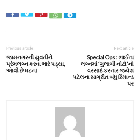
Previous article
Next article
જામનગરની યુવતીને
Special Ops : ભાઈના
પ્રેમલગ્ન કરવા ભારે પડ્યા,
લગ્નમાં ‘ગુલાબી નોટો’નો
આવી છે ઘટના
વરસાદ કરનાર જયેશ
પટેલના સાગ્રીત બંધુ રિમાન્ડ
પર