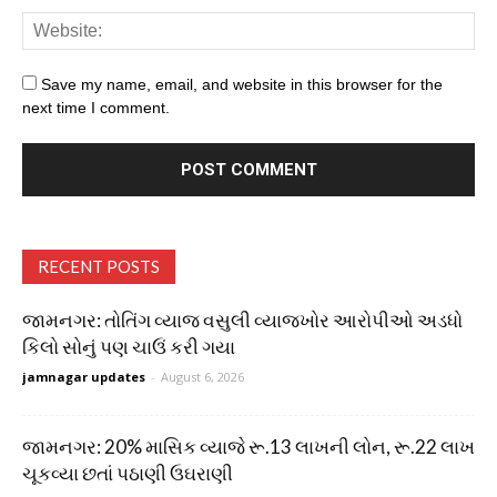
Save my name, email, and website in this browser for the
next time I comment.
RECENT POSTS
જામનગર: તોતિંગ વ્યાજ વસુલી વ્યાજખોર આરોપીઓ અડધો
કિલો સોનું પણ ચાઉં કરી ગયા
jamnagar updates
-
August 6, 2026
જામનગર: 20% માસિક વ્યાજે રૂ.13 લાખની લોન, રૂ.22 લાખ
ચૂકવ્યા છતાં પઠાણી ઉઘરાણી