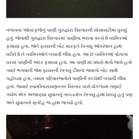
તળાવના ઓવરફ્લોનું પાણી ગુરુદ્વારા વિસ્તારની સોસાયટીમાં ઘુસ્યું
હતું. જેનાથી ગુરુદ્વારા વિસ્તારમાં પાણીના ભરાવા વચ્ચે 6 વ્યક્તિઓ
ફસાયા હતા. જેને ફાયરની બોટ મારફતે રેસ્ક્યુ ઓપરેશન હાથ
ધરીને 6 ને વ્યક્તિઓને બચાવી લીધા હતા. આ છ વ્યક્તિઓ પોતાના
ઘરમાં પાણીની અંદર ફસાયા હતાં. આ પાણી માં વધારો થતો જતો હતો
ત્યારે ભગવાની જેમ ફાયરની રેસ્ક્યુ ટીમના જવાનો બોટ સાથે
પહોંચ્યા હતા, તમામ પરિવારજનોને પાણીની વચ્ચેથી બચાવી લીધા
હતા. જયારે સ્વામીનારાયણનગર વિસ્તાર પાસે વોકળામાં તણાઈ
ગયેલ એક અજાણ્યા યુવાનનું તાબડતોબ રેસ્ક્યુ હાથ ધરાયું હતું પણ
અંતે યુવાનનો મૃતદેહ જ હાથ લાગ્યો હતો.