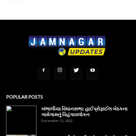
POPULAR POSTS
ખંભાલીયા વિધાનસભા: હાઈપ્રોફાઈલ બેઠકના
ગામેગામનું વિહંગાવલોકન
December 12, 2022