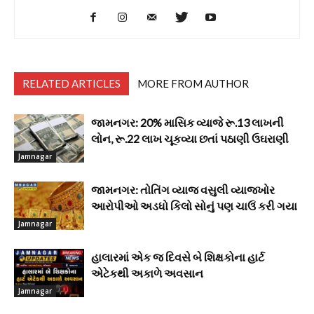
RELATED ARTICLES
MORE FROM AUTHOR
જામનગર: 20% માસિક વ્યાજે રૂ.13 લાખની
લોન, રૂ.22 લાખ ચૂકવ્યા છતાં પઠાણી ઉઘરાણી
Jamnagar
જામનગર: તોતિંગ વ્યાજ વસુલી વ્યાજખોર
આરોપીઓ અડધો કિલો સોનું પણ ચાઉં કરી ગયા
Jamnagar
હાલારમાં એક જ દિવસે બે શિક્ષકોના હાર્ટ
એટેકથી અકાળે અવસાન
Jamnagar