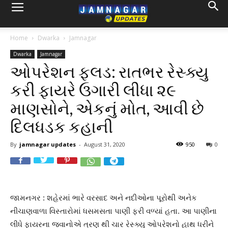
Home
Dwarka
Jamnagar
Dwarka
Jamnagar
ઓપરેશન ફ્લડ: રાતભર રેસ્ક્યુ
કરી ફાયરે ઉગારી લીધા ૨૯
માણસોને, એકનું મોત, આવી છે
દિલધડક કહાની
By
jamnagar updates
-
August 31, 2020
950
0
જામનગર : શહેરમાં ભારે વરસાદ અને નદીઓના પૂરોથી અનેક
નીચાણવાળા વિસ્તારોમાં ધસમસતા પાણી ફરી વળ્યાં હતા. આ પાણીના
લીધે ફાયરના જવાનોએ ત્રણ થી ચાર રેસ્ક્યુ ઓપરેશનો હાથ ધરીને