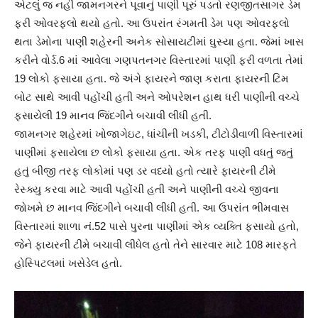
એટલું જ નહીં જામનગરને પૂવાનું પાણી પૂરું પડતો રણજીતસાગર ડેમ
ફરી ઓવરફ્લો થયો હતો. આ ઉપરાંત રંગમતી ડેમ પણ ઓવરફલો
થતા ડેમોના પાણી શહેરની અનેક સોસાયટીમાં ઘુસ્યા હતા. જેમાં ખાસ
કરીને વોર્ડ.6 માં આવેલા ગણપતનગર વિસ્તારમાં પાણી ફરી વળતા તેમાં
19 લોકો ફસાયા હતા. જે અંગે ફાયરને જાણ કરાતા ફાયરની ટિમ
બોટ સાથે આવી પહોંચી હતી અને ઓપરેશન હાથ ધરી પાણીની વચ્ચે
ફસાયેલી 19 માનવ જિંદગીને બચાવી લીધી હતી.
જામનગર શહેરમાં ખોજાગેઇટ, ધાંચીની ખડકી, ટીટોડીવાળી વિસ્તારમાં
પાણીમાં ફસાયેલા છ લોકો ફસાયા હતા. એક તરફ પાણી વધતું જતું
હતું બીજી તરફ લોકોમાં પણ ડર વધ્યો હતો ત્યારે ફાયરની ટીમે
રેસ્ક્યુ કરવા માટે આવી પહોંચી હતી અને પાણીની વચ્ચે જીવના
જોખમે છ માનવ જિંદગીને બચાવી લીધી હતી. આ ઉપરાંત ભીમવાસ
વિસ્તારમાં શાળા નં.52 પાસે પુરના પાણીમાં એક વ્યક્તિ ફસાયો હતો,
જેને ફાયરની ટીમે બચાવી લીધેલ હતો તેને સારવાર માટે 108 મારફતે
હોસ્પિટલમાં ખસેડેલ હતો.