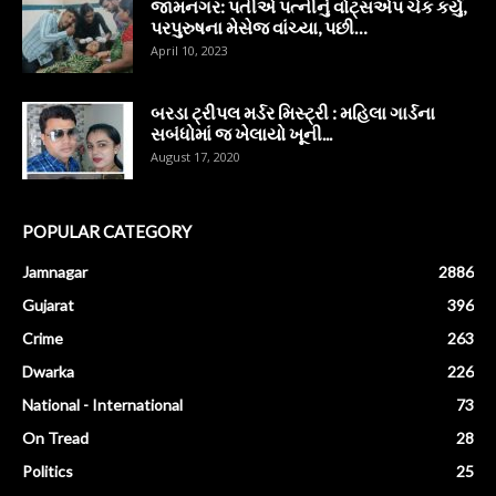
જામનગર: પતીએ પત્નીનું વોટ્સએપ ચેક કર્યું,
પરપુરુષના મેસેજ વાંચ્યા, પછી…
April 10, 2023
બરડા ટ્રીપલ મર્ડર મિસ્ટ્રી : મહિલા ગાર્ડના
સબંધોમાં જ ખેલાયો ખૂની...
August 17, 2020
POPULAR CATEGORY
Jamnagar
2886
Gujarat
396
Crime
263
Dwarka
226
National - International
73
On Tread
28
Politics
25