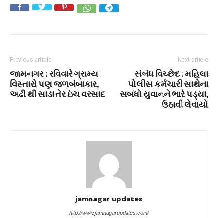
Previous article
Next article
જામનગર : રવિવારે ગ્રામ્ય
સંબંધ વિચ્છેદ : મહિલા
વિસ્તારો પણ જળબંબાકાર,
પોલીસ કર્મચારી સાથેના
અઢી થી સાડા તેર ઇંચ વરસાદ
સબંધો યુવાનને ભારે પડ્યા,
ઉઠાવી લેવાયો
jamnagar updates
http://www.jamnagarupdates.com/