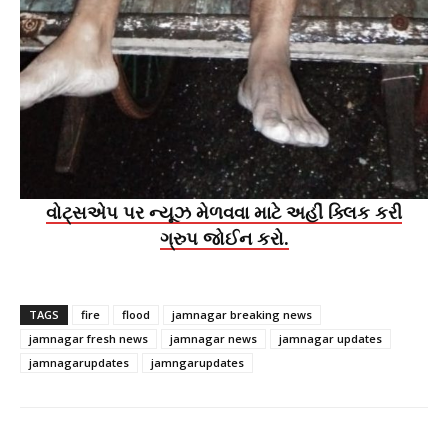
વોટ્સએપ પર ન્યૂઝ મેળવવા માટે અહીં ક્લિક કરી
ગ્રુપ જોઈન કરો.
TAGS
fire
flood
jamnagar breaking news
jamnagar fresh news
jamnagar news
jamnagar updates
jamnagarupdates
jamngarupdates