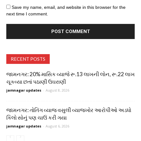
Save my name, email, and website in this browser for the
next time I comment.
RECENT POSTS
જામનગર: 20% માસિક વ્યાજે રૂ.13 લાખની લોન, રૂ.22 લાખ
ચૂકવ્યા છતાં પઠાણી ઉઘરાણી
jamnagar updates
-
August 8, 2026
જામનગર: તોતિંગ વ્યાજ વસુલી વ્યાજખોર આરોપીઓ અડધો
કિલો સોનું પણ ચાઉં કરી ગયા
jamnagar updates
-
August 6, 2026