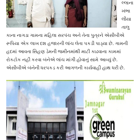
લ્લાના
ખંભા
લીયા
તાલુ
કાના નાગડા ગામના મહિલા સરપંચ અને તેના પુત્રને એસીબીએ
રૂપિયા એક લાખ દશ હજારની લાંચ લેતા પકડી પાડ્યા છે. ગામની
હદમાં આવતા સિહણ ડેમની જમીનમાંથી માટી કાઢવાના કામમાં
રોકટોક નહી કરવા બંનેએ લાંચ માંગી હોવાનું સામે આવ્યું છે.
એસીબીએ બંનેની ધરપકડ કરી આગળની કાર્યવાહી હાથ ધરી છે.