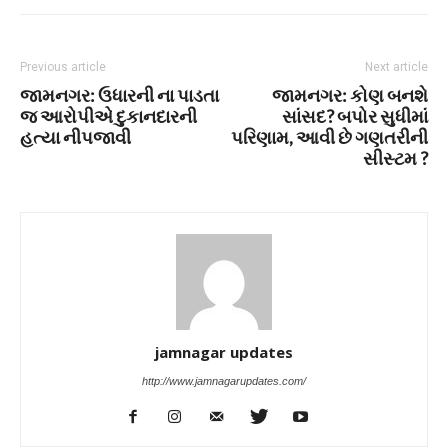
Previous article
Next article
જામનગર: ઉધારની ના પાડતા
જામનગર: કોણ બનશે
જ આરોપીએ દુકાનદારની
સાંસદ? બપોર સુધીમાં
હત્યા નીપજાવી
પરિણામ, આવી છે ગણતરીની
સીસ્ટમ ?
jamnagar updates
http://www.jamnagarupdates.com/