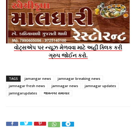
વોટ્સએપ પર ન્યૂઝ મેળવવા માટે અહીં ક્લિક કરી
ગ્રુપ જોઈન કરો.
TAGS
jamangar news
jamnagar breaking news
jamnagar fresh news
jamnagar news
jamnagar updates
jamngarupdates
જામનગર સમાચાર