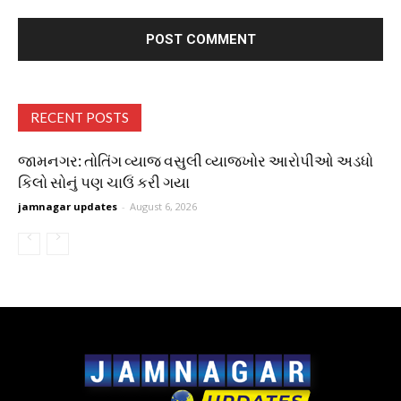
RECENT POSTS
જામનગર: તોતિંગ વ્યાજ વસુલી વ્યાજખોર આરોપીઓ અડધો
કિલો સોનું પણ ચાઉં કરી ગયા
jamnagar updates
-
August 6, 2026