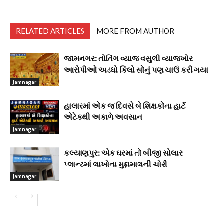
RELATED ARTICLES
MORE FROM AUTHOR
જામનગર: તોતિંગ વ્યાજ વસુલી વ્યાજખોર
આરોપીઓ અડધો કિલો સોનું પણ ચાઉં કરી ગયા
Jamnagar
હાલારમાં એક જ દિવસે બે શિક્ષકોના હાર્ટ
એટેકથી અકાળે અવસાન
Jamnagar
કલ્યાણપુર: એક ઘરમાં તો બીજી સોલાર
પ્લાન્ટમાં લાખોના મુદ્દામાલની ચોરી
Jamnagar