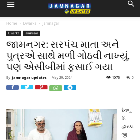
Home
Dwarka
Jamnagar
Dwarka
Jamnagar
જામનગર: સરપંચ માતા અને
પુત્રએ સાથે મળી ગોઠવી નાખ્યું,
પણ એસીબીમાં ફસાઈ ગયા
By
jamnagar updates
-
May 29, 2024
1075
0
દેવભૂ
મિ
દ્વારકા
જી