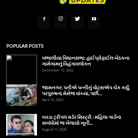
POPULAR POSTS
ખંભાલીયા વિધાનસભા: હાઈપ્રોફાઈલ બેઠકના
ગામેગામનું વિહંગાવલોકન
December 12, 2022
જામનગર: પતીએ પત્નીનું વોટ્સએપ ચેક કર્યું,
પરપુરુષના મેસેજ વાંચ્યા, પછી…
April 10, 2023
બરડા ટ્રીપલ મર્ડર મિસ્ટ્રી : મહિલા ગાર્ડના
સબંધોમાં જ ખેલાયો ખૂની...
August 17, 2020