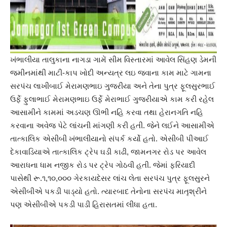
ખંભાલીયા તાલુકાના નાગડા ગામેં સીમ વિસ્તારમાં આવેલ સિંહણ ડેમની
જમીનમાંથી માટી-કાપ ખોદી અન્યત્ર લઇ જવાના કામ માટે ગામના
સરપંચ લાખીબાઈ મેરામણભાઇ ગુજરીયા અને તેના પુત્ર ફૂલસુરભાઈ
ઉર્ફે ફુલાભાઈ મેરામણભાઇ ઉર્ફે મેરાભાઈ ગુજરીયાએ કામ કરી રહેલ
આસામીને કામમાં અડચણ ઊભી નહિ કરવા તથા હેરાનગતિ નહિ
કરવાના અવેજ પેટે લાંચની માંગણી કરી હતી. જેને લઈને આસામીએ
તાત્કાલિક એસીબી ખંભાલીયાનો સંપર્ક કર્યો હતો. એસીબી પીઆઈ
દેકાવાડિયાએ તાત્કાલિક ટ્રેપ ઘડી કાઢી, જામનગર રોડ પર આવેલ
આરાધના ધામ નજીક રોડ પર ટ્રેપ ગોઠવી હતી. જેમાં ફરિયાદી
પાસેથી રૂ.૧,૧૦,૦૦૦ ગેરકાયદેસર લાંચ લેતા સરપંચ પુત્ર ફૂલસુરને
એસીબીએ પકડી પાડ્યો હતો. ત્યારબાદ તેનોના સરપંચ માતૃશ્રીને
પણ એસીબીએ પકડી પાડી હિરાસતમાં લીધા હતા.